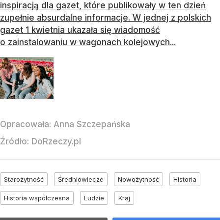
inspiracją dla gazet, które publikowały w ten dzień
zupełnie absurdalne informacje. W jednej z polskich
gazet 1 kwietnia ukazała się wiadomość
o zainstalowaniu w wagonach kolejowych...
Opracowała:
Anna Szczepańska
Źródło:
DoRzeczy.pl
Starożytność
Średniowiecze
Nowożytność
Historia
Historia współczesna
Ludzie
Kraj