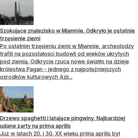
Szokujące znalezisko w Mjanmie. Odkryło je ostatnie
trzęsienie ziemi
Po ostatnim trzęsieniu ziemi w Mjanmie, archeolodzy
trafili na pozostałości budowli od wieków ukrytych
pod ziemią. Odkrycie rzuca nowe światło na dzieje
królestwa Pagan - jednego z najpotężniejszych
ośrodków kulturowych Azji...
Drzewo spaghetti i latające pingwiny. Najbardziej
udane żarty na prima aprilis
Już w latach 20. i 30. XX wieku prima aprilis był