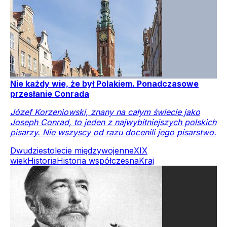
Nie każdy wie, że był Polakiem. Ponadczasowe
przesłanie Conrada
Józef Korzeniowski, znany na całym świecie jako
Joseph Conrad, to jeden z najwybitniejszych polskich
pisarzy. Nie wszyscy od razu docenili jego pisarstwo.
Dwudziestolecie międzywojenne
XIX
wiek
Historia
Historia współczesna
Kraj