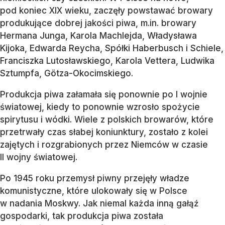
pod koniec XIX wieku, zaczęły powstawać browary
produkujące dobrej jakości piwa, m.in. browary
Hermana Junga, Karola Machlejda, Władysława
Kijoka, Edwarda Reycha, Spółki Haberbusch i Schiele,
Franciszka Lutosławskiego, Karola Vettera, Ludwika
Sztumpfa, Götza-Okocimskiego.
Produkcja piwa załamała się ponownie po I wojnie
światowej, kiedy to ponownie wzrosło spożycie
spirytusu i wódki. Wiele z polskich browarów, które
przetrwały czas słabej koniunktury, zostało z kolei
zajętych i rozgrabionych przez Niemców w czasie
II wojny światowej.
Po 1945 roku przemysł piwny przejęły władze
komunistyczne, które ulokowały się w Polsce
w nadania Moskwy. Jak niemal każda inną gałąź
gospodarki, tak produkcja piwa została