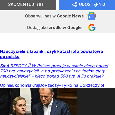
SKOMENTUJ
UDOSTĘPNIJ
6
Obserwuj nas
w
Google News
Dodaj jako
źródło w Google
Nauczyciele z łapanki, czyli katastrofa oświatowa
po polsku
SIŁĄ RZECZY || W Polsce pracuje w sumie nieco ponad
700 tys. nauczycieli, a po przeliczeniu na "pełne etaty
nauczycielskie" – nieco ponad 500 tys. A ilu brakuje?
Opinie
Ekonomia
Kraj
DoRzeczy+
Tylko na DoRzeczy.pl