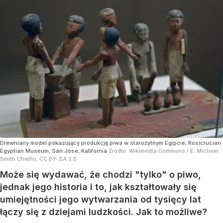
Drewniany model pokazujący produkcję piwa w starożytnym Egipcie, Rosicrucian
Egyptian Museum, San Jose, Kalifornia
Źródło:
Wikimedia Commons
/
E. Michael
Smith Chiefio, CC BY-SA 2.5
Może się wydawać, że chodzi "tylko" o piwo,
jednak jego historia i to, jak kształtowały się
umiejętności jego wytwarzania od tysięcy lat
łączy się z dziejami ludzkości. Jak to możliwe?