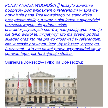
KONSTYTUCJA WOLNOŚCI || Ruszyło zbieranie
podpisów pod wnioskiem o referendum w sprawie
odwołania pana Trzaskowskiego ze stanowiska
prezydenta stolicy, a wraz z nim jeden z najbardziej
bezsensownych, ale jednocześnie
charakterystycznych sporów, napędzających emocje
nie tylko wokół tej inicjatywy: kto ma prawo podpis
składać oraz kto ma prawo głosować w referendum.
Nie w sensie prawnym, lecz, by tak rzec, etycznym.
A czasami – kto ma nawet prawo wypowiadać się w
sprawie tego, jak funkcjonuje stolica.
Opinie
Kraj
DoRzeczy+
Tylko na DoRzeczy.pl