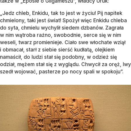
także w „Eposie o Gilgameszu”, władcy Uruk:
„Jedz chleb, Enkidu, tak to jest w życiu! Pij napitek
chmielony, taki jest świat! Spożył więc Enkidu chleba
do syta, chmielu wychylił siedem dzbanów. Zagrała
w nim wątroba raźno, swobodnie, serce się w nim
weseli, twarz promienieje. Ciało swe włochate wziął
i obmacał, starł z siebie sierść kudłatą, olejkiem
namaścił, do ludzi stał się podobny, w odzież się
odział, mężem stał się z wyglądu. Chwycił za oręż, lwy
szedł wojować, pasterze po nocy spali w spokoju”.