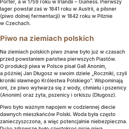
Porter, a w 1759 roku w Irlandii – Guiness. Pierwszy
lager powstał zaś w 1841 roku w Austrii, a pilsner
(piwo dolnej fermentacji) w 1842 roku w Pilznie
w Czechach.
Piwo na ziemiach polskich
Na ziemiach polskich piwo znane było już w czasach
przed powstaniem państwa pierwszych Piastów.
O produkcji piwa w Polsce pisał Gall Anonim,
a później Jan Długosz w swoim dziele „Roczniki, czyli
kroniki sławnego Królestwa Polskiego”. Wspominają
oni, że piwo wytwarza się z wody, chmielu i pszenicy
(Anonim) oraz żyta, pszenicy i orkiszu (Długosz).
Piwo było ważnym napojem w codziennej diecie
dawnych mieszkańców Polski. Woda była często
zanieczyszczona, a więc potencjalnie niebezpieczna.
Dużo zdrowsze było częstokroć picie piwa.