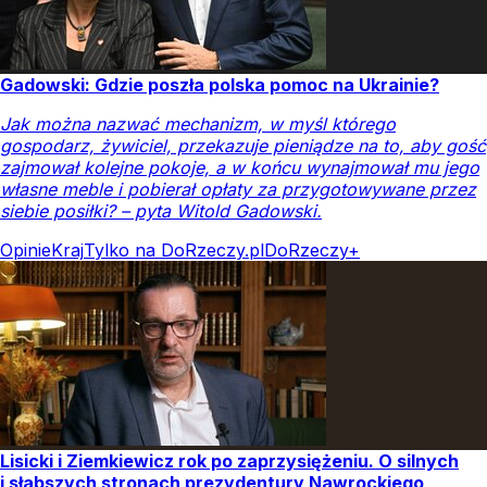
Gadowski: Gdzie poszła polska pomoc na Ukrainie?
Jak można nazwać mechanizm, w myśl którego
gospodarz, żywiciel, przekazuje pieniądze na to, aby gość
zajmował kolejne pokoje, a w końcu wynajmował mu jego
własne meble i pobierał opłaty za przygotowywane przez
siebie posiłki? – pyta Witold Gadowski.
Opinie
Kraj
Tylko na DoRzeczy.pl
DoRzeczy+
Lisicki i Ziemkiewicz rok po zaprzysiężeniu. O silnych
i słabszych stronach prezydentury Nawrockiego