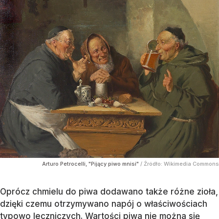
Arturo Petrocelli, "Pijący piwo mnisi"
/ Źródło:
Wikimedia Commons
Oprócz chmielu do piwa dodawano także różne zioła,
dzięki czemu otrzymywano napój o właściwościach
typowo leczniczych. Wartości piwa nie można się