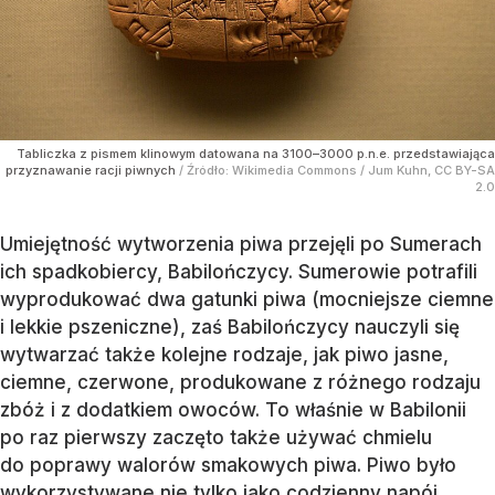
Tabliczka z pismem klinowym datowana na 3100–3000 p.n.e. przedstawiająca
przyznawanie racji piwnych
/ Źródło:
Wikimedia Commons
/
Jum Kuhn, CC BY-SA
2.0
Umiejętność wytworzenia piwa przejęli po Sumerach
ich spadkobiercy, Babilończycy. Sumerowie potrafili
wyprodukować dwa gatunki piwa (mocniejsze ciemne
i lekkie pszeniczne), zaś Babilończycy nauczyli się
wytwarzać także kolejne rodzaje, jak piwo jasne,
ciemne, czerwone, produkowane z różnego rodzaju
zbóż i z dodatkiem owoców. To właśnie w Babilonii
po raz pierwszy zaczęto także używać chmielu
do poprawy walorów smakowych piwa. Piwo było
wykorzystywane nie tylko jako codzienny napój,