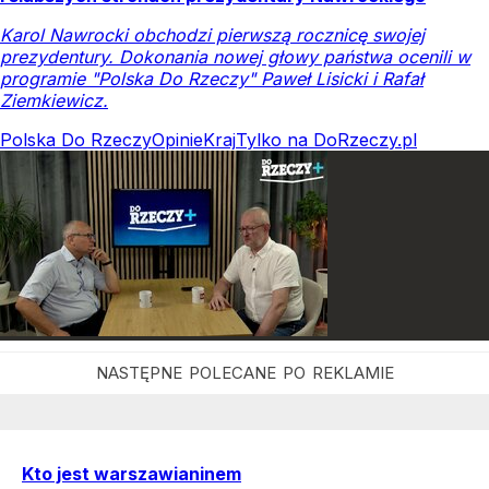
Karol Nawrocki obchodzi pierwszą rocznicę swojej
prezydentury. Dokonania nowej głowy państwa ocenili w
programie "Polska Do Rzeczy" Paweł Lisicki i Rafał
Ziemkiewicz.
Polska Do Rzeczy
Opinie
Kraj
Tylko na DoRzeczy.pl
Kto jest warszawianinem