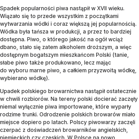
Spadek popularności piwa nastąpił w XVII wieku.
Wiązało się to przede wszystkim z początkami
wytwarzania wódki i coraz większą jej popularnością.
Wódka była tańsza w produkcji, a przez to bardziej
dostępna. Piwo, o którego jakość na ogół wciąż
dbano, stało się zatem alkoholem droższym, a więc
dostępnym bogatszym mieszkańcom Polski (tanie,
słabe piwo także produkowano, lecz mając
do wyboru marne piwo, a całkiem przyzwoitą wódkę,
wybierano wódkę).
Upadek polskiego browarnictwa nastąpił ostatecznie
w chwili rozbiorów. Na tereny polski docierać zaczęły
niemal wyłącznie piwa importowane, które wyparły
rodzime trunki. Odrodzenie polskich browarów miało
miejsce dopiero po latach. Polscy piwowarzy zaczęli
czerpać z doświadczeń browarników angielskich,
niemieckich czy czeskich. W Polsce na nowo,