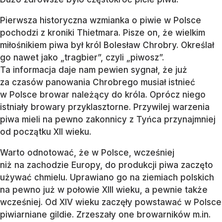
Pierwsza historyczna wzmianka o piwie w Polsce
pochodzi z kroniki Thietmara. Pisze on, że wielkim
miłośnikiem piwa był król Bolesław Chrobry. Określał
go nawet jako „tragbier”, czyli „piwosz”.
Ta informacja daje nam pewien sygnał, że już
za czasów panowania Chrobrego musiał istnieć
w Polsce browar należący do króla. Oprócz niego
istniały browary przyklasztorne. Przywilej warzenia
piwa mieli na pewno zakonnicy z Tyńca przynajmniej
od początku XII wieku.
Warto odnotować, że w Polsce, wcześniej
niż na zachodzie Europy, do produkcji piwa zaczęto
używać chmielu. Uprawiano go na ziemiach polskich
na pewno już w połowie XIII wieku, a pewnie także
wcześniej. Od XIV wieku zaczęły powstawać w Polsce
piwiarniane gildie. Zrzeszały one browarników m.in.