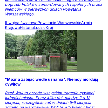
pogrzeb Polaków zamordowanych i spalonych przez
Niemców w pierwszych dniach Powstania
Warszawskiego.
II wojna światowa
Powstanie Warszawskie
Armia
Krajowa
Historia
Ludzie
Kraj
"Można zabijać wedle uznania". Niemcy mordują
cywilów
Rzeź Woli to przede wszystkim tragedia cywilnej
ludności miasta. Przez kilka dni, między 2 a 12
sierpnia, szczególnie zaś w dniach 5-6 sierpnia
zginęło na warszawskiej Woli 50-65 tysięcy ludzi.