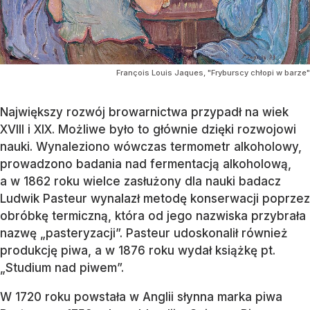
François Louis Jaques, "Fryburscy chłopi w barze"
Największy rozwój browarnictwa przypadł na wiek
XVIII i XIX. Możliwe było to głównie dzięki rozwojowi
nauki. Wynaleziono wówczas termometr alkoholowy,
prowadzono badania nad fermentacją alkoholową,
a w 1862 roku wielce zasłużony dla nauki badacz
Ludwik Pasteur wynalazł metodę konserwacji poprzez
obróbkę termiczną, która od jego nazwiska przybrała
nazwę „pasteryzacji”. Pasteur udoskonalił również
produkcję piwa, a w 1876 roku wydał książkę pt.
„Studium nad piwem”.
W 1720 roku powstała w Anglii słynna marka piwa