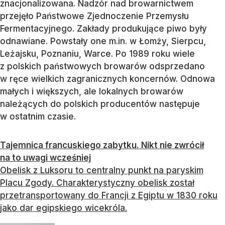
znacjonalizowana. Nadzór nad browarnictwem
przejęło Państwowe Zjednoczenie Przemysłu
Fermentacyjnego. Zakłady produkujące piwo były
odnawiane. Powstały one m.in. w Łomży, Sierpcu,
Leżajsku, Poznaniu, Warce. Po 1989 roku wiele
z polskich państwowych browarów odsprzedano
w ręce wielkich zagranicznych koncernów. Odnowa
małych i większych, ale lokalnych browarów
należących do polskich producentów następuje
w ostatnim czasie.
Tajemnica francuskiego zabytku. Nikt nie zwrócił
na to uwagi wcześniej
Obelisk z Luksoru to centralny punkt na paryskim
Placu Zgody. Charakterystyczny obelisk został
przetransportowany do Francji z Egiptu w 1830 roku
jako dar egipskiego wicekróla.