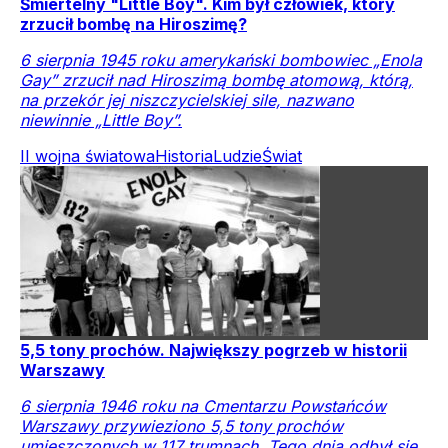
Śmiertelny "Little Boy". Kim był człowiek, który
zrzucił bombę na Hiroszimę?
6 sierpnia 1945 roku amerykański bombowiec „Enola
Gay” zrzucił nad Hiroszimą bombę atomową, którą,
na przekór jej niszczycielskiej sile, nazwano
niewinnie „Little Boy”.
II wojna światowa
Historia
Ludzie
Świat
5,5 tony prochów. Największy pogrzeb w historii
Warszawy
6 sierpnia 1946 roku na Cmentarzu Powstańców
Warszawy przywieziono 5,5 tony prochów
umieszczonych w 117 trumnach. Tego dnia odbył się