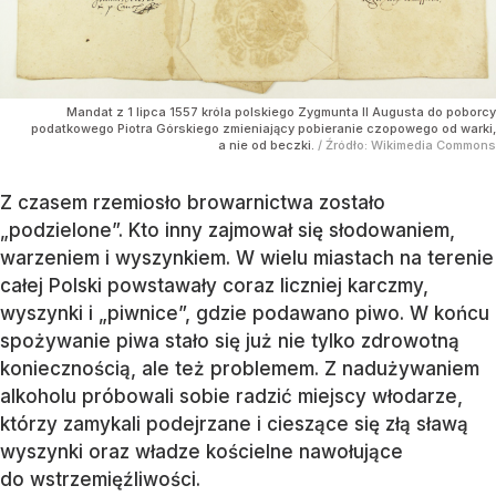
Mandat z 1 lipca 1557 króla polskiego Zygmunta II Augusta do poborcy
podatkowego Piotra Górskiego zmieniający pobieranie czopowego od warki,
a nie od beczki.
/ Źródło:
Wikimedia Commons
Z czasem rzemiosło browarnictwa zostało
„podzielone”. Kto inny zajmował się słodowaniem,
warzeniem i wyszynkiem. W wielu miastach na terenie
całej Polski powstawały coraz liczniej karczmy,
wyszynki i „piwnice”, gdzie podawano piwo. W końcu
spożywanie piwa stało się już nie tylko zdrowotną
koniecznością, ale też problemem. Z nadużywaniem
alkoholu próbowali sobie radzić miejscy włodarze,
którzy zamykali podejrzane i cieszące się złą sławą
wyszynki oraz władze kościelne nawołujące
do wstrzemięźliwości.