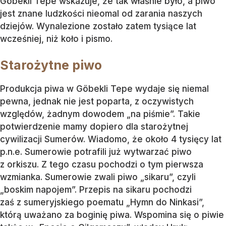
Göbekli Tepe wskazuje, że tak właśnie było, a piwo
jest znane ludzkości nieomal od zarania naszych
dziejów. Wynalezione zostało zatem tysiące lat
wcześniej, niż koło i pismo.
Starożytne piwo
Produkcja piwa w Göbekli Tepe wydaje się niemal
pewna, jednak nie jest poparta, z oczywistych
względów, żadnym dowodem „na piśmie”. Takie
potwierdzenie mamy dopiero dla starożytnej
cywilizacji Sumerów. Wiadomo, że około 4 tysięcy lat
p.n.e. Sumerowie potrafili już wytwarzać piwo
z orkiszu. Z tego czasu pochodzi o tym pierwsza
wzmianka. Sumerowie zwali piwo „sikaru”, czyli
„boskim napojem”. Przepis na sikaru pochodzi
zaś z sumeryjskiego poematu „Hymn do Ninkasi”,
którą uważano za boginię piwa. Wspomina się o piwie