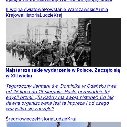
II wojna światowa
Powstanie Warszawskie
Armia
Krajowa
Historia
Ludzie
Kraj
Najstarsze takie wydarzenie w Polsce. Zaczęło się
w XIII wieku
Tegoroczny Jarmark św. Dominika w Gdańsku trwa
od 25 lipca do 16 sierpnia. Hasło przewodnie tej
edycji brzmi: „Tu Każdy ma swoją historię”. Od jak
dawna organizowana jest ta impreza i od czego
wszystko się zaczęło?
Średniowiecze
Historia
Ludzie
Kraj