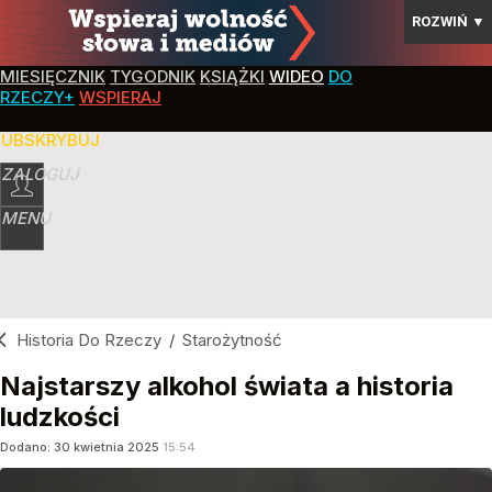
ROZWIŃ
▼
MIESIĘCZNIK
TYGODNIK
KSIĄŻKI
WIDEO
DO
RZECZY+
WSPIERAJ
SUBSKRYBUJ
ZALOGUJ
MENU
Historia Do Rzeczy
/
Starożytność
Najstarszy alkohol świata a historia
ludzkości
Dodano:
30
kwietnia
2025
15:54