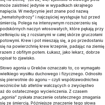
może zaistnieć jedynie w wypadkach skrajnego
napięcia. W medycynie jest znane pod nazwą
„hematohydrozy” i najczęściej występuje tuż przed
śmiercią. Polega na intensywnym rozszerzeniu się
podskórnych naczyń włosowatych, które pękają przy
zetknięciu się z rozsianymi w całej skórze gruczołami
potowymi. Krew i pot mieszają się, a po przedostaniu
się na powierzchnię krew krzepnie, padając na ziemię
razem z obfitym potem. Łukasz, jako lekarz, dobrze
opisał to zjawisko.
Słowo agonia u Greków oznaczało to, co wymagało
wielkiego wysiłku duchowego i fizycznego. Odnosiło
się pierwotnie do agonu – czyli współzawodnictwa
woźniców lub atletów walczących o zwycięstwo
aż do ostatecznego wycieńczenia. Z czasem
„agonia” zyskała znaczenie ostatecznego zmagania
się ze śmiercią. Późniejsze znaczenie tego słowa