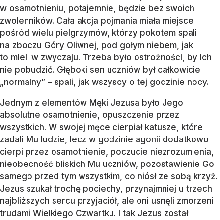
w osamotnieniu, potajemnie, będzie bez swoich
zwolenników. Cała akcja pojmania miała miejsce
pośród wielu pielgrzymów, którzy pokotem spali
na zboczu Góry Oliwnej, pod gołym niebem, jak
to mieli w zwyczaju. Trzeba było ostrożności, by ich
nie pobudzić. Głęboki sen uczniów był całkowicie
„normalny” – spali, jak wszyscy o tej godzinie nocy.
Jednym z elementów Męki Jezusa było Jego
absolutne osamotnienie, opuszczenie przez
wszystkich. W swojej męce cierpiał katusze, które
zadali Mu ludzie, lecz w godzinie agonii dodatkowo
cierpi przez osamotnienie, poczucie niezrozumienia,
nieobecność bliskich Mu uczniów, pozostawienie Go
samego przed tym wszystkim, co niósł ze sobą krzyż.
Jezus szukał trochę pociechy, przynajmniej u trzech
najbliższych sercu przyjaciół, ale oni usnęli zmorzeni
trudami Wielkiego Czwartku. I tak Jezus został