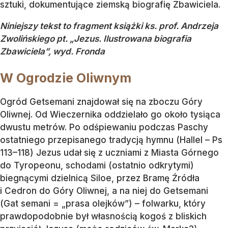
sztuki, dokumentujące ziemską biografię Zbawiciela.
Niniejszy tekst to fragment książki ks. prof. Andrzeja
Zwolińskiego pt. „Jezus. Ilustrowana biografia
Zbawiciela”, wyd. Fronda
W Ogrodzie Oliwnym
Ogród Getsemani znajdował się na zboczu Góry
Oliwnej. Od Wieczernika oddzielało go około tysiąca
dwustu metrów. Po odśpiewaniu podczas Paschy
ostatniego przepisanego tradycją hymnu (Hallel – Ps
113–118) Jezus udał się z uczniami z Miasta Górnego
do Tyropeonu, schodami (ostatnio odkrytymi)
biegnącymi dzielnicą Siloe, przez Bramę Źródła
i Cedron do Góry Oliwnej, a na niej do Getsemani
(Gat semani = „prasa olejków”) – folwarku, który
prawdopodobnie był własnością kogoś z bliskich