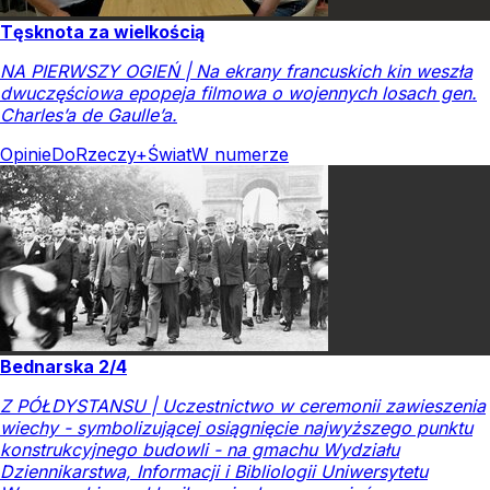
Tęsknota za wielkością
NA PIERWSZY OGIEŃ | Na ekrany francuskich kin weszła
dwuczęściowa epopeja filmowa o wojennych losach gen.
Charles’a de Gaulle’a.
Opinie
DoRzeczy+
Świat
W numerze
Bednarska 2/4
Z PÓŁDYSTANSU | Uczestnictwo w ceremonii zawieszenia
wiechy - symbolizującej osiągnięcie najwyższego punktu
konstrukcyjnego budowli - na gmachu Wydziału
Dziennikarstwa, Informacji i Bibliologii Uniwersytetu