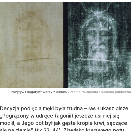
Pozytyw i negatyw twarzy z całunu
/ Źródło:
Wikipedia
/
Domena publiczna
Decyzja podjęcia męki była trudna – św. Łukasz pisze:
„Pogrążony w udręce (agonii) jeszcze usilniej się
modlił, a Jego pot był jak gęste krople krwi, sączące
się na ziemię” (Łk 22, 44). Zjawisko krwawego potu