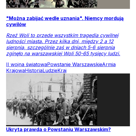
"Można zabijać wedle uznania". Niemcy mordują
cywilów
Rzeź Woli to przede wszystkim tragedia cywilnej
ludności miasta. Przez kilka dni, między 2 a 12
sierpnia, szczególnie zaś w dniach 5-6 sierpnia
zginęło na warszawskiej Woli 50-65 tysięcy ludzi.
II wojna światowa
Powstanie Warszawskie
Armia
Krajowa
Historia
Ludzie
Kraj
Ukryta prawda o Powstaniu Warszawskim?