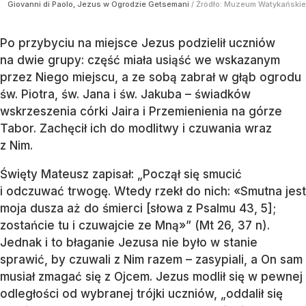
Giovanni di Paolo, Jezus w Ogrodzie Getsemani
/ Źródło:
Muzeum Watykańskie
Po przybyciu na miejsce Jezus podzielił uczniów
na dwie grupy: część miała usiąść we wskazanym
przez Niego miejscu, a ze sobą zabrał w głąb ogrodu
św. Piotra, św. Jana i św. Jakuba – świadków
wskrzeszenia córki Jaira i Przemienienia na górze
Tabor. Zachęcił ich do modlitwy i czuwania wraz
z Nim.
Święty Mateusz zapisał: „Począł się smucić
i odczuwać trwogę. Wtedy rzekł do nich: «Smutna jest
moja dusza aż do śmierci [słowa z Psalmu 43, 5];
zostańcie tu i czuwajcie ze Mną»” (Mt 26, 37 n).
Jednak i to błaganie Jezusa nie było w stanie
sprawić, by czuwali z Nim razem – zasypiali, a On sam
musiał zmagać się z Ojcem. Jezus modlił się w pewnej
odległości od wybranej trójki uczniów, „oddalił się