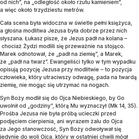
od nich”, na „odległość około rzutu kamieniem”,
a więc około trzydziestu metrów.
Cała scena była widoczna w świetle pełni księżyca,
a głośna modlitwa Jezusa była dobrze przez nich
słyszana. Łukasz pisze, że Jezus padł na kolana –
chociaż Żydzi modlili się przeważnie na stojąco.
Marek odnotował, że „padł na ziemię”, a Marek,
że „padł na twarz”. Ewangeliści tylko w tym wypadku
opisują pozycję Jezusa przy modlitwie – to pozycja
człowieka, który utraciwszy odwagę, pada na twardą
ziemię, nie mogąc się utrzymać na nogach.
Syn Boży modlił się do Ojca Niebieskiego, by Go
uwolnił od „godziny”, którą Mu wyznaczył (Mk 14, 35).
Prośba Jezusa nie była próbą ucieczki przed
podjęciem cierpienia, ani wyrazem żalu do Ojca
za Jego stanowczość, Syn Boży odwoływał się
jedynie do woli Ojca, który w ostatniej chwili mógł