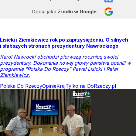
Dodaj jako
źródło w Google
Lisicki i Ziemkiewicz rok po zaprzysiężeniu. O silnych
i słabszych stronach prezydentury Nawrockiego
Karol Nawrocki obchodzi pierwszą rocznicę swojej
prezydentury. Dokonania nowej głowy państwa ocenili w
programie "Polska Do Rzeczy" Paweł Lisicki i Rafał
Ziemkiewicz.
Polska Do Rzeczy
Opinie
Kraj
Tylko na DoRzeczy.pl