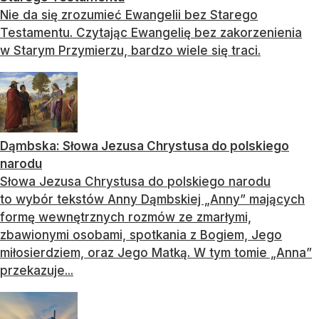
Nie da się zrozumieć Ewangelii bez Starego
Testamentu. Czytając Ewangelię bez zakorzenienia
w Starym Przymierzu, bardzo wiele się traci.
Dąmbska: Słowa Jezusa Chrystusa do polskiego
narodu
Słowa Jezusa Chrystusa do polskiego narodu
to wybór tekstów Anny Dąmbskiej „Anny” mających
formę wewnętrznych rozmów ze zmarłymi,
zbawionymi osobami, spotkania z Bogiem, Jego
miłosierdziem, oraz Jego Matką. W tym tomie „Anna”
przekazuje...