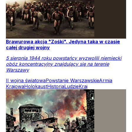
Brawurowa akcja "Zośki". Jedyna taka w czasie
całej drugiej wojny
5 sierpnia 1944 roku powstańcy wyzwolili niemiecki
obóz koncentracyjny znajdujący się na terenie
Warszawy
II wojna światowa
Powstanie Warszawskie
Armia
Krajowa
Holokaust
Historia
Ludzie
Kraj