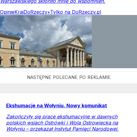
Warszawskiego skłoniło mnie do wspomnień.
Opinie
Kraj
DoRzeczy+
Tylko na DoRzeczy.pl
Ekshumacje na Wołyniu. Nowy komunikat
Zakończyły się prace ekshumacyjne w dawnych
polskich wsiach Ostrówki i Wola Ostrowiecka na
Wołyniu – przekazał Instytut Pamięci Narodowej.