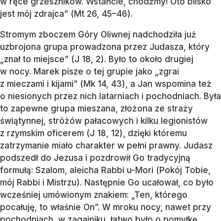
w ręce grzeszników. Wstańcie, chodźmy! Oto blisko
jest mój zdrajca” (Mt 26, 45–46).
Stromym zboczem Góry Oliwnej nadchodziła już
uzbrojona grupa prowadzona przez Judasza, który
„znał to miejsce” (J 18, 2). Było to około drugiej
w nocy. Marek pisze o tej grupie jako „zgrai
z mieczami i kijami” (Mk 14, 43), a Jan wspomina też
o niesionych przez nich latarniach i pochodniach. Była
to zapewne grupa mieszana, złożona ze straży
świątynnej, stróżów pałacowych i kilku legionistów
z rzymskim oficerem (J 18, 12), dzięki któremu
zatrzymanie miało charakter w pełni prawny. Judasz
podszedł do Jezusa i pozdrowił Go tradycyjną
formułą: Szalom, aleicha Rabbi u-Mori (Pokój Tobie,
mój Rabbi i Mistrzu). Następnie Go ucałował, co było
wcześniej umówionym znakiem: „Ten, którego
pocałuję, to właśnie On”. W mroku nocy, nawet przy
pochodniach, w zagajniku, łatwo było o pomyłkę.