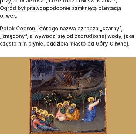
przyjaciół Jezusa (może rodziców św. Marka?).
Ogród był prawdopodobnie zamkniętą plantacją
oliwek.
Potok Cedron, którego nazwa oznacza „czarny”,
„zmącony”, a wywodzi się od zabrudzonej wody, jaka
często nim płynie, oddziela miasto od Góry Oliwnej.