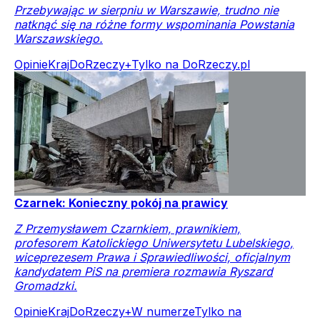
Przebywając w sierpniu w Warszawie, trudno nie
natknąć się na różne formy wspominania Powstania
Warszawskiego.
Opinie
Kraj
DoRzeczy+
Tylko na DoRzeczy.pl
Czarnek: Konieczny pokój na prawicy
Z Przemysławem Czarnkiem, prawnikiem,
profesorem Katolickiego Uniwersytetu Lubelskiego,
wiceprezesem Prawa i Sprawiedliwości, oficjalnym
kandydatem PiS na premiera rozmawia Ryszard
Gromadzki.
Opinie
Kraj
DoRzeczy+
W numerze
Tylko na