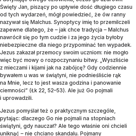
Święty Jan, piszący po upływie dość długiego czasu
od tych wydarzeń, mógł powiedzieć, że ów ranny
nazywał się Malchus. Synoptycy imię to przemilczeli
zapewne dlatego, że – jak chce tradycja – Malchus
nawrócił się po tym cudzie i za jego życia byłoby
niebezpieczne dla niego przypominać ten wypadek.
Jezus zakazał przemocy swoim uczniom: nie mogło
więc być mowy o rozpoczynaniu bitwy. „Wyszliście
z mieczami i kijami jak na zabójcę? Gdy codziennie
bywałem u was w świątyni, nie podnieśliście rąk
na Mnie, lecz to jest wasza godzina i panowanie
ciemności” (Łk 22, 52–53). Ale już Go pojmali
i uprowadzili.
Jezus pomyślał też o praktycznym szczególe,
pytając: dlaczego Go nie pojmali na stopniach
świątyni, gdy nauczał? Ale tego właśnie oni chcieli
uniknąć – nie chciano skandalu. Pojmany