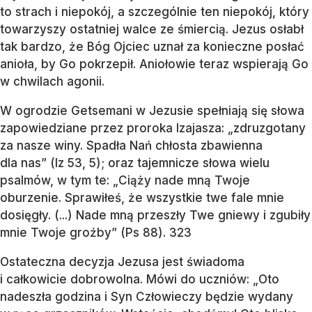
to strach i niepokój, a szczególnie ten niepokój, który
towarzyszy ostatniej walce ze śmiercią. Jezus osłabł
tak bardzo, że Bóg Ojciec uznał za konieczne posłać
anioła, by Go pokrzepił. Aniołowie teraz wspierają Go
w chwilach agonii.
W ogrodzie Getsemani w Jezusie spełniają się słowa
zapowiedziane przez proroka Izajasza: „zdruzgotany
za nasze winy. Spadła Nań chłosta zbawienna
dla nas” (Iz 53, 5); oraz tajemnicze słowa wielu
psalmów, w tym te: „Ciąży nade mną Twoje
oburzenie. Sprawiłeś, że wszystkie twe fale mnie
dosięgły. (...) Nade mną przeszły Twe gniewy i zgubiły
mnie Twoje groźby” (Ps 88). 323
Ostateczna decyzja Jezusa jest świadoma
i całkowicie dobrowolna. Mówi do uczniów: „Oto
nadeszła godzina i Syn Człowieczy będzie wydany