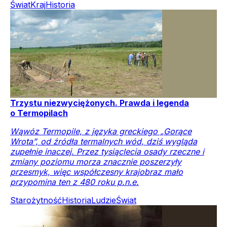
Świat
Kraj
Historia
Trzystu niezwyciężonych. Prawda i legenda
o Termopilach
Wąwóz Termopile, z języka greckiego „Gorące
Wrota”, od źródła termalnych wód, dziś wygląda
zupełnie inaczej. Przez tysiąclecia osady rzeczne i
zmiany poziomu morza znacznie poszerzyły
przesmyk, więc współczesny krajobraz mało
przypomina ten z 480 roku p.n.e.
Starożytność
Historia
Ludzie
Świat