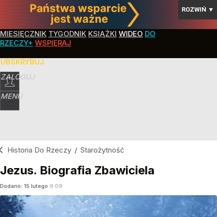
ROZWIŃ
▼
MIESIĘCZNIK
TYGODNIK
KSIĄŻKI
WIDEO
DO
RZECZY+
WSPIERAJ
SUBSKRYBUJ
ZALOGUJ
MENU
Historia Do Rzeczy
/
Starożytność
Jezus. Biografia Zbawiciela
Dodano:
15
lutego
9:09