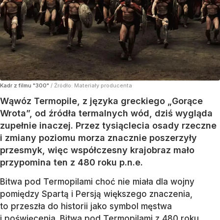
Kadr z filmu "300"
/ Źródło:
Materiały producenta
Wąwóz Termopile, z języka greckiego „Gorące
Wrota”, od źródła termalnych wód, dziś wygląda
zupełnie inaczej. Przez tysiąclecia osady rzeczne
i zmiany poziomu morza znacznie poszerzyły
przesmyk, więc współczesny krajobraz mało
przypomina ten z 480 roku p.n.e.
Bitwa pod Termopilami choć nie miała dla wojny
pomiędzy Spartą i Persją większego znaczenia,
to przeszła do historii jako symbol męstwa
i poświęcenia. Bitwa pod Termopilami z 480 roku