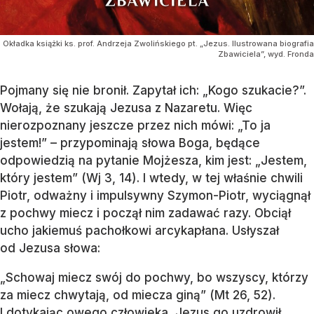
Okładka książki ks. prof. Andrzeja Zwolińskiego pt. „Jezus. Ilustrowana biografia
Zbawiciela”, wyd. Fronda
Pojmany się nie bronił. Zapytał ich: „Kogo szukacie?”.
Wołają, że szukają Jezusa z Nazaretu. Więc
nierozpoznany jeszcze przez nich mówi: „To ja
jestem!” – przypominają słowa Boga, będące
odpowiedzią na pytanie Mojżesza, kim jest: „Jestem,
który jestem” (Wj 3, 14). I wtedy, w tej właśnie chwili
Piotr, odważny i impulsywny Szymon-Piotr, wyciągnął
z pochwy miecz i począł nim zadawać razy. Obciął
ucho jakiemuś pachołkowi arcykapłana. Usłyszał
od Jezusa słowa:
„Schowaj miecz swój do pochwy, bo wszyscy, którzy
za miecz chwytają, od miecza giną” (Mt 26, 52).
I dotykając owego człowieka, Jezus go uzdrowił.