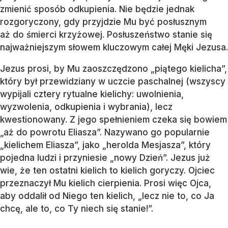
zmienić sposób odkupienia. Nie będzie jednak
rozgoryczony, gdy przyjdzie Mu być posłusznym
aż do śmierci krzyżowej. Posłuszeństwo stanie się
najważniejszym słowem kluczowym całej Męki Jezusa.
Jezus prosi, by Mu zaoszczędzono „piątego kielicha”,
który był przewidziany w uczcie paschalnej (wszyscy
wypijali cztery rytualne kielichy: uwolnienia,
wyzwolenia, odkupienia i wybrania), lecz
kwestionowany. Z jego spełnieniem czeka się bowiem
„aż do powrotu Eliasza”. Nazywano go popularnie
„kielichem Eliasza”, jako „herolda Mesjasza”, który
pojedna ludzi i przyniesie „nowy Dzień”. Jezus już
wie, że ten ostatni kielich to kielich goryczy. Ojciec
przeznaczył Mu kielich cierpienia. Prosi więc Ojca,
aby oddalił od Niego ten kielich, „lecz nie to, co Ja
chcę, ale to, co Ty niech się stanie!”.