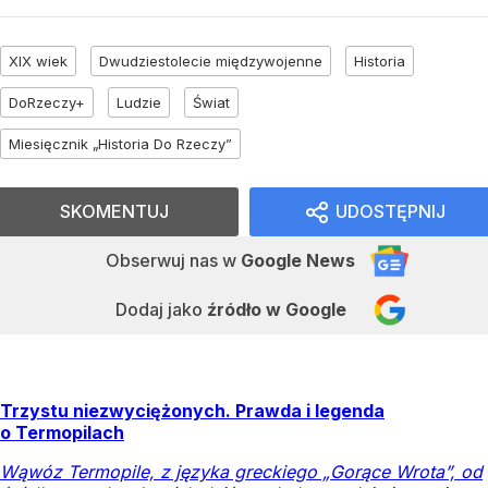
XIX wiek
Dwudziestolecie międzywojenne
Historia
DoRzeczy+
Ludzie
Świat
Miesięcznik „Historia Do Rzeczy”
SKOMENTUJ
UDOSTĘPNIJ
Obserwuj nas
w
Google News
Dodaj jako
źródło w Google
Trzystu niezwyciężonych. Prawda i legenda
o Termopilach
Wąwóz Termopile, z języka greckiego „Gorące Wrota”, od