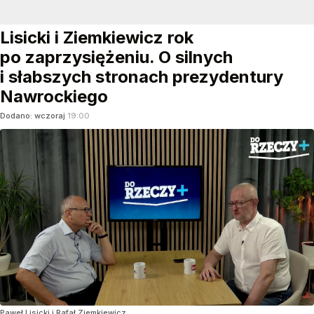
Lisicki i Ziemkiewicz rok
po zaprzysiężeniu. O silnych
i słabszych stronach prezydentury
Nawrockiego
Dodano:
wczoraj
19:00
Paweł Lisicki i Rafał Ziemkiewicz