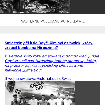
Śmiertelny "Little Boy". Kim był człowiek, który
zrzucił bombę na Hiroszimę?
6 sierpnia 1945 roku amerykański bombowiec „Enola
Gay” zrzucił nad Hiroszimą bombę atomową, którą,
na przekór jej niszczycielskiej sile, nazwano
niewinnie „Little Boy”.
II wojna światowa
Historia
Ludzie
Świat