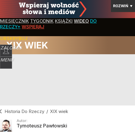
ROZWIŃ
▼
MIESIĘCZNIK
TYGODNIK
KSIĄŻKI
WIDEO
DO
RZECZY+
WSPIERAJ
SUBSKRYBUJ
XIX WIEK
ZALOGUJ
MENU
Historia Do Rzeczy
/
XIX wiek
Autor:
Tymoteusz Pawłowski