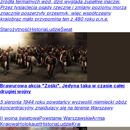
źródła termalnych wód, dziś wygląda zupełnie inaczej.
Przez tysiąclecia osady rzeczne i zmiany poziomu morza
znacznie poszerzyły przesmyk, więc współczesny
krajobraz mało przypomina ten z 480 roku p.n.e.
Starożytność
Historia
Ludzie
Świat
Brawurowa akcja "Zośki". Jedyna taka w czasie całej
drugiej wojny
5 sierpnia 1944 roku powstańcy wyzwolili niemiecki obóz
koncentracyjny znajdujący się na terenie Warszawy
II wojna światowa
Powstanie Warszawskie
Armia
Krajowa
Holokaust
Historia
Ludzie
Kraj