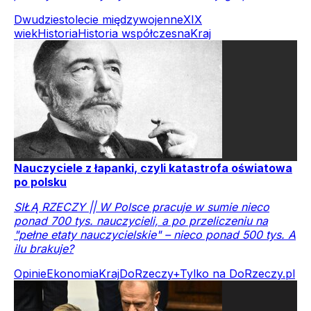
Dwudziestolecie międzywojenne
XIX
wiek
Historia
Historia współczesna
Kraj
Nauczyciele z łapanki, czyli katastrofa oświatowa
po polsku
SIŁĄ RZECZY || W Polsce pracuje w sumie nieco
ponad 700 tys. nauczycieli, a po przeliczeniu na
"pełne etaty nauczycielskie" – nieco ponad 500 tys. A
ilu brakuje?
Opinie
Ekonomia
Kraj
DoRzeczy+
Tylko na DoRzeczy.pl