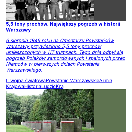
5,5 tony prochów. Największy pogrzeb w historii
Warszawy
6 sierpnia 1946 roku na Cmentarzu Powstańców
Warszawy przywieziono 5,5 tony prochów
umieszczonych w 117 trumnach. Tego dnia odbył się
pogrzeb Polaków zamordowanych i spalonych przez
Niemców w pierwszych dniach Powstania
Warszawskiego.
II wojna światowa
Powstanie Warszawskie
Armia
Krajowa
Historia
Ludzie
Kraj