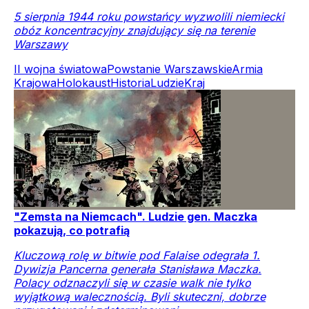
5 sierpnia 1944 roku powstańcy wyzwolili niemiecki
obóz koncentracyjny znajdujący się na terenie
Warszawy
II wojna światowa
Powstanie Warszawskie
Armia
Krajowa
Holokaust
Historia
Ludzie
Kraj
"Zemsta na Niemcach". Ludzie gen. Maczka
pokazują, co potrafią
Kluczową rolę w bitwie pod Falaise odegrała 1.
Dywizja Pancerna generała Stanisława Maczka.
Polacy odznaczyli się w czasie walk nie tylko
wyjątkową walecznością. Byli skuteczni, dobrze