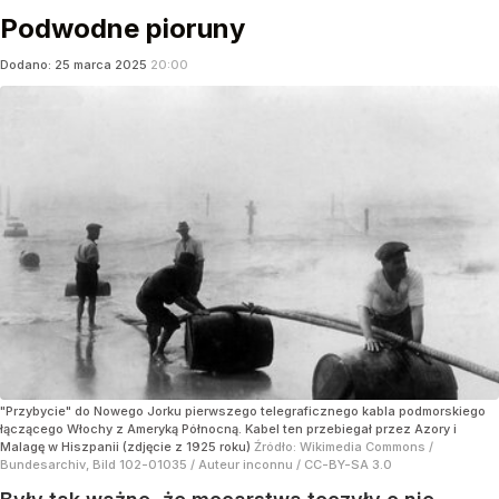
Podwodne pioruny
Dodano:
25
marca
2025
20:00
"Przybycie" do Nowego Jorku pierwszego telegraficznego kabla podmorskiego
łączącego Włochy z Ameryką Północną. Kabel ten przebiegał przez Azory i
Malagę w Hiszpanii (zdjęcie z 1925 roku)
Źródło:
Wikimedia Commons
/
Bundesarchiv, Bild 102-01035 / Auteur inconnu / CC-BY-SA 3.0