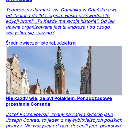
Tegoroczny Jarmark św. Dominika w Gdańsku trwa
od 25 lipca do 16 sierpnia. Hasło przewodnie tej
edycji brzmi: „Tu Każdy ma swoją historię”. Od jak
dawna organizowana jest ta impreza i od czego
wszystko się zaczęło?
Średniowiecze
Historia
Ludzie
Kraj
Nie każdy wie, że był Polakiem. Ponadczasowe
przesłanie Conrada
Józef Korzeniowski, znany na całym świecie jako
Joseph Conrad, to jeden z najwybitniejszych polskich
pisarzy. Nie wszyscy od razu docenili jego pisarstwo.