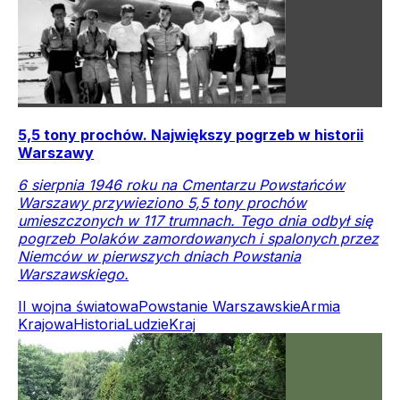
5,5 tony prochów. Największy pogrzeb w historii
Warszawy
6 sierpnia 1946 roku na Cmentarzu Powstańców
Warszawy przywieziono 5,5 tony prochów
umieszczonych w 117 trumnach. Tego dnia odbył się
pogrzeb Polaków zamordowanych i spalonych przez
Niemców w pierwszych dniach Powstania
Warszawskiego.
II wojna światowa
Powstanie Warszawskie
Armia
Krajowa
Historia
Ludzie
Kraj