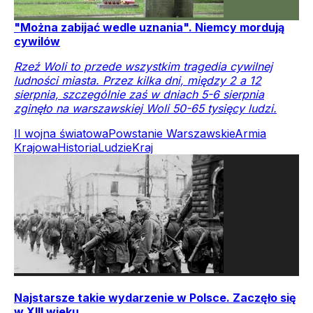
"Można zabijać wedle uznania". Niemcy mordują
cywilów
Rzeź Woli to przede wszystkim tragedia cywilnej
ludności miasta. Przez kilka dni, między 2 a 12
sierpnia, szczególnie zaś w dniach 5-6 sierpnia
zginęło na warszawskiej Woli 50-65 tysięcy ludzi.
II wojna światowa
Powstanie Warszawskie
Armia
Krajowa
Historia
Ludzie
Kraj
Najstarsze takie wydarzenie w Polsce. Zaczęło się
w XIII wieku