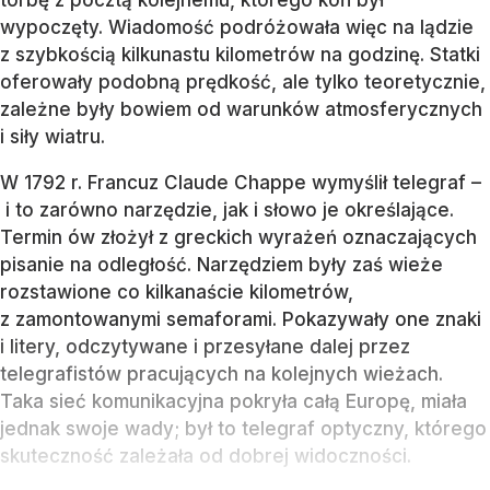
torbę z pocztą kolejnemu, którego koń był
wypoczęty. Wiadomość podróżowała więc na lądzie
z szybkością kilkunastu kilometrów na godzinę. Statki
oferowały podobną prędkość, ale tylko teoretycznie,
zależne były bowiem od warunków atmosferycznych
i siły wiatru.
W 1792 r. Francuz Claude Chappe wymyślił telegraf –
i to zarówno narzędzie, jak i słowo je określające.
Termin ów złożył z greckich wyrażeń oznaczających
pisanie na odległość. Narzędziem były zaś wieże
rozstawione co kilkanaście kilometrów,
z zamontowanymi semaforami. Pokazywały one znaki
i litery, odczytywane i przesyłane dalej przez
telegrafistów pracujących na kolejnych wieżach.
Taka sieć komunikacyjna pokryła całą Europę, miała
jednak swoje wady; był to telegraf optyczny, którego
skuteczność zależała od dobrej widoczności.