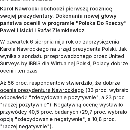
Karol Nawrocki obchodzi pierwszą rocznicę
swojej prezydentury. Dokonania nowej głowy
państwa ocenili w programie "Polska Do Rzeczy"
Paweł Lisicki i Rafał Ziemkiewicz.
W czwartek 6 sierpnia mija rok od zaprzysiężenia
Karola Nawrockiego na urząd prezydenta Polski. Jak
wynika z sondażu przeprowadzonego przez United
Surveys by IBRiS dla Wirtualnej Polski, Polacy dobrze
ocenili ten czas.
Aż 56 proc. respondentów stwierdziło, że
dobrze
ocenia prezydenturę Nawrockiego
(33 proc. wybrało
odpowiedź "zdecydowanie pozytywnie", a 23 proc.
"raczej pozytywnie"). Negatywną ocenę wystawiło
przywódcy 40,5 proc. badanych (29,7 proc. wybrało
opcję "zdecydowanie negatywnie", a 10,8 proc.
"raczej negatywnie").