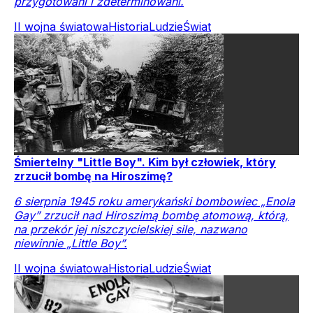
przygotowani i zdeterminowani.
II wojna światowa
Historia
Ludzie
Świat
Śmiertelny "Little Boy". Kim był człowiek, który
zrzucił bombę na Hiroszimę?
6 sierpnia 1945 roku amerykański bombowiec „Enola
Gay” zrzucił nad Hiroszimą bombę atomową, którą,
na przekór jej niszczycielskiej sile, nazwano
niewinnie „Little Boy”.
II wojna światowa
Historia
Ludzie
Świat