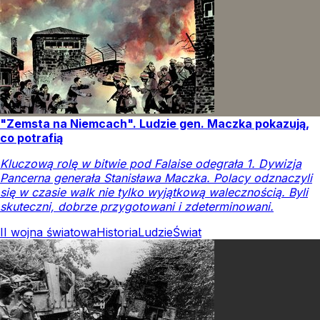
"Zemsta na Niemcach". Ludzie gen. Maczka pokazują,
co potrafią
Kluczową rolę w bitwie pod Falaise odegrała 1. Dywizja
Pancerna generała Stanisława Maczka. Polacy odznaczyli
się w czasie walk nie tylko wyjątkową walecznością. Byli
skuteczni, dobrze przygotowani i zdeterminowani.
II wojna światowa
Historia
Ludzie
Świat