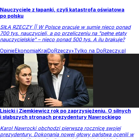
Nauczyciele z łapanki, czyli katastrofa oświatowa
po polsku
SIŁĄ RZECZY || W Polsce pracuje w sumie nieco ponad
700 tys. nauczycieli, a po przeliczeniu na "pełne etaty
nauczycielskie" – nieco ponad 500 tys. A ilu brakuje?
Opinie
Ekonomia
Kraj
DoRzeczy+
Tylko na DoRzeczy.pl
Lisicki i Ziemkiewicz rok po zaprzysiężeniu. O silnych
i słabszych stronach prezydentury Nawrockiego
Karol Nawrocki obchodzi pierwszą rocznicę swojej
prezydentury. Dokonania nowej głowy państwa ocenili w