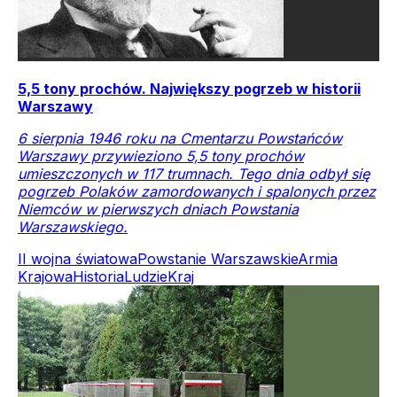
5,5 tony prochów. Największy pogrzeb w historii
Warszawy
6 sierpnia 1946 roku na Cmentarzu Powstańców
Warszawy przywieziono 5,5 tony prochów
umieszczonych w 117 trumnach. Tego dnia odbył się
pogrzeb Polaków zamordowanych i spalonych przez
Niemców w pierwszych dniach Powstania
Warszawskiego.
II wojna światowa
Powstanie Warszawskie
Armia
Krajowa
Historia
Ludzie
Kraj