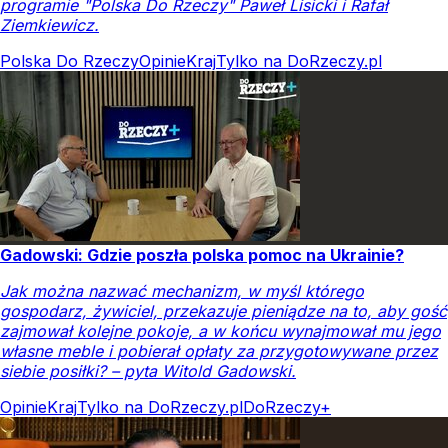
programie "Polska Do Rzeczy" Paweł Lisicki i Rafał
Ziemkiewicz.
Polska Do Rzeczy
Opinie
Kraj
Tylko na DoRzeczy.pl
Gadowski: Gdzie poszła polska pomoc na Ukrainie?
Jak można nazwać mechanizm, w myśl którego
gospodarz, żywiciel, przekazuje pieniądze na to, aby gość
zajmował kolejne pokoje, a w końcu wynajmował mu jego
własne meble i pobierał opłaty za przygotowywane przez
siebie posiłki? – pyta Witold Gadowski.
Opinie
Kraj
Tylko na DoRzeczy.pl
DoRzeczy+