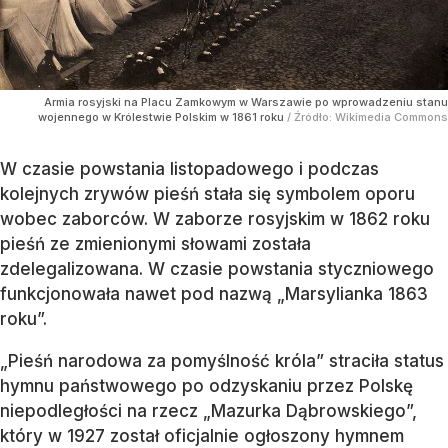
Armia rosyjski na Placu Zamkowym w Warszawie po wprowadzeniu stanu
wojennego w Królestwie Polskim w 1861 roku
/ Źródło:
Wikimedia Commons
W czasie powstania listopadowego i podczas
kolejnych zrywów pieśń stała się symbolem oporu
wobec zaborców. W zaborze rosyjskim w 1862 roku
pieśń ze zmienionymi słowami została
zdelegalizowana. W czasie powstania styczniowego
funkcjonowała nawet pod nazwą „Marsylianka 1863
roku”.
„Pieśń narodowa za pomyślność króla” straciła status
hymnu państwowego po odzyskaniu przez Polskę
niepodległości na rzecz „Mazurka Dąbrowskiego”,
który w 1927 został oficjalnie ogłoszony hymnem