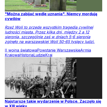
"Można zabijać wedle uznania". Niemcy mordują
cywilów
Rzeź Woli to przede wszystkim tragedia cywilnej
ludności miasta. Przez kilka dni, między 2 a 12
sierpnia, szczególnie zaś w dniach 5-6 sierpnia
zginęło na warszawskiej Woli 50-65 tysięcy ludzi.
II wojna światowa
Powstanie Warszawskie
Armia
Krajowa
Historia
Ludzie
Kraj
Najstarsze takie wydarzenie w Polsce. Zaczęło się
w XIII wieku