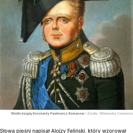
Wielki książę Konstanty Pawłowicz Romanow
/ Źródło:
Wikimedia Commons
Słowa pieśni napisał Alojzy Feliński, który wzorował