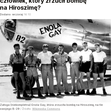
człowiek, który zrzucił bombę
na Hiroszimę?
Dodano:
wczoraj
16:10
Załoga (niekompletna) Enola Gay, która zrzuciła bombę na Hiroszimę, na tle
swojego B-29
/ Źródło:
Wikimedia Commons