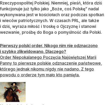
Rzeczypospolitej Polskiej. Niemniej, pieśń, która dziś
funkcjonuje już tylko jako „Boże, coś Polskę” nadal
wykonywana jest w kościołach oraz podczas spotkań
i wieców patriotycznych. W czasach PRL, ale także
i dziś, wyraża miłość i troskę o Ojczyznę i stanowi
wezwanie, prośbę do Boga o pomyślność dla Polski.
Pierwszy polski order. Nikogo nim nie odznaczono
i szybko zlikwidowano. Dlaczego?
Order Niepokalanego Poczęcia Najświętszej Marii
Panny to pierwsze polskie odznaczenie państwowe,
którego jednak nikomu nigdy nie nadano. Z tego
powodu o orderze tym mało kto pamięta.