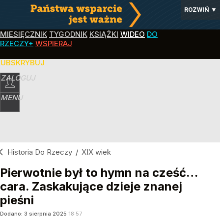
ROZWIŃ
▼
MIESIĘCZNIK
TYGODNIK
KSIĄŻKI
WIDEO
DO
RZECZY+
WSPIERAJ
SUBSKRYBUJ
ZALOGUJ
MENU
Historia Do Rzeczy
/
XIX wiek
Pierwotnie był to hymn na cześć…
cara. Zaskakujące dzieje znanej
pieśni
Dodano:
3
sierpnia
2025
18:57