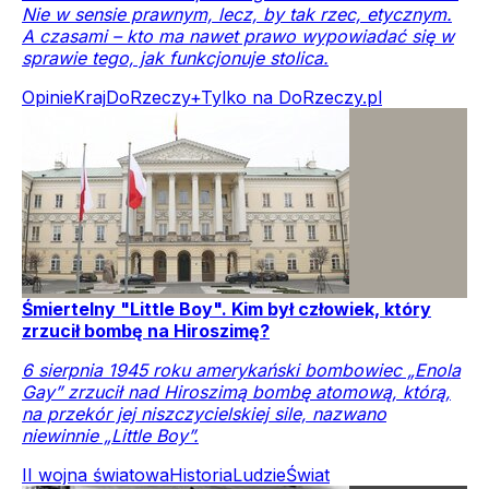
Nie w sensie prawnym, lecz, by tak rzec, etycznym.
A czasami – kto ma nawet prawo wypowiadać się w
sprawie tego, jak funkcjonuje stolica.
Opinie
Kraj
DoRzeczy+
Tylko na DoRzeczy.pl
Śmiertelny "Little Boy". Kim był człowiek, który
zrzucił bombę na Hiroszimę?
6 sierpnia 1945 roku amerykański bombowiec „Enola
Gay” zrzucił nad Hiroszimą bombę atomową, którą,
na przekór jej niszczycielskiej sile, nazwano
niewinnie „Little Boy”.
II wojna światowa
Historia
Ludzie
Świat