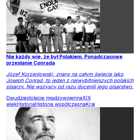
Nie każdy wie, że był Polakiem. Ponadczasowe
przesłanie Conrada
Józef Korzeniowski, znany na całym świecie jako
Joseph Conrad, to jeden z najwybitniejszych polskich
pisarzy. Nie wszyscy od razu docenili jego pisarstwo.
Dwudziestolecie międzywojenne
XIX
wiek
Historia
Historia współczesna
Kraj