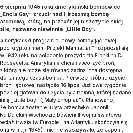
6 sierpnia 1945 roku amerykański bombowiec
„Enola Gay” zrzucił nad Hiroszimą bombę
atomową, którą, na przekór jej niszczycielskiej
sile, nazwano niewinnie „Little Boy”.
Amerykański program budowy bomby jądrowej
pod kryptonimem „Projekt Manhattan” rozpoczął się
w 1942 roku na polecenie prezydenta Franklina D.
Roosevelta. Amerykanie chcieli stworzyć broń,
z którą nie może się równać żadna inna dostępna
do tamtego czasu bomba. Pierwsze próbne użycie
broni jądrowej nastąpiło 16 lipca. Już dwa tygodnie
później gotowa do użycia była bomba, której nadano
imię „Little boy” („Mały chłopiec”). Planowano,
że bomba zostanie użyta przeciwko Japonii.
Na Dalekim Wschodzie bowiem II wojna światowa
wciąż trwała (w Europie i na Atlantyku skończyła się
ona w maju 1945) i nic nie wskazywało, że Japonia