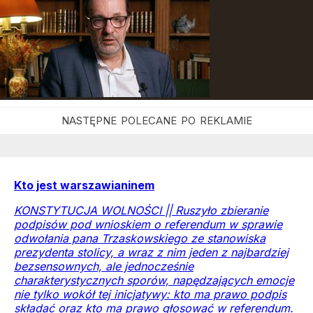
Kto jest warszawianinem
KONSTYTUCJA WOLNOŚCI || Ruszyło zbieranie
podpisów pod wnioskiem o referendum w sprawie
odwołania pana Trzaskowskiego ze stanowiska
prezydenta stolicy, a wraz z nim jeden z najbardziej
bezsensownych, ale jednocześnie
charakterystycznych sporów, napędzających emocje
nie tylko wokół tej inicjatywy: kto ma prawo podpis
składać oraz kto ma prawo głosować w referendum.