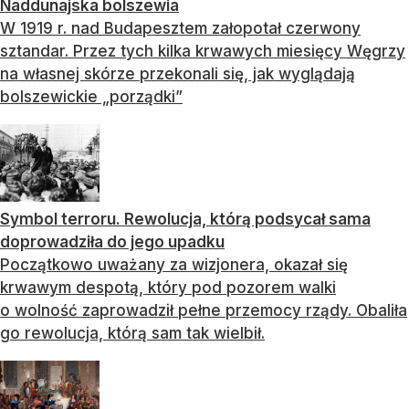
Naddunajska bolszewia
W 1919 r. nad Budapesztem załopotał czerwony
sztandar. Przez tych kilka krwawych miesięcy Węgrzy
na własnej skórze przekonali się, jak wyglądają
bolszewickie „porządki”
Symbol terroru. Rewolucja, którą podsycał sama
doprowadziła do jego upadku
Początkowo uważany za wizjonera, okazał się
krwawym despotą, który pod pozorem walki
o wolność zaprowadził pełne przemocy rządy. Obaliła
go rewolucja, którą sam tak wielbił.