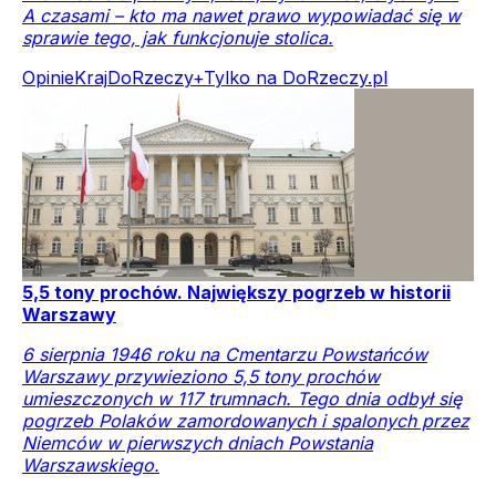
A czasami – kto ma nawet prawo wypowiadać się w
sprawie tego, jak funkcjonuje stolica.
Opinie
Kraj
DoRzeczy+
Tylko na DoRzeczy.pl
5,5 tony prochów. Największy pogrzeb w historii
Warszawy
6 sierpnia 1946 roku na Cmentarzu Powstańców
Warszawy przywieziono 5,5 tony prochów
umieszczonych w 117 trumnach. Tego dnia odbył się
pogrzeb Polaków zamordowanych i spalonych przez
Niemców w pierwszych dniach Powstania
Warszawskiego.