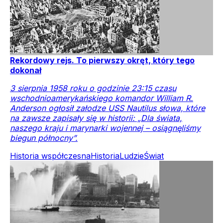
Rekordowy rejs. To pierwszy okręt, który tego
dokonał
3 sierpnia 1958 roku o godzinie 23:15 czasu
wschodnioamerykańskiego komandor William R.
Anderson ogłosił załodze USS Nautilus słowa, które
na zawsze zapisały się w historii: „Dla świata,
naszego kraju i marynarki wojennej – osiągnęliśmy
biegun północny”.
Historia współczesna
Historia
Ludzie
Świat