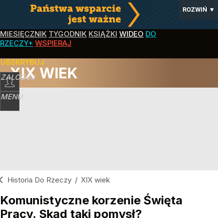
ROZWIŃ
▼
MIESIĘCZNIK
TYGODNIK
KSIĄŻKI
WIDEO
DO
RZECZY+
WSPIERAJ
SUBSKRYBUJ
XIX WIEK
ZALOGUJ
MENU
Historia Do Rzeczy
/
XIX wiek
Komunistyczne korzenie Święta
Pracy. Skąd taki pomysł?