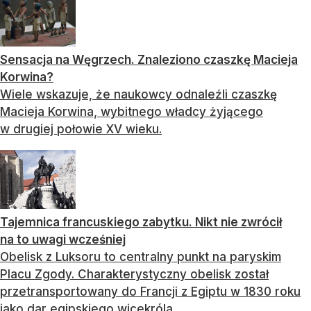
Sensacja na Węgrzech. Znaleziono czaszkę Macieja
Korwina?
Wiele wskazuje, że naukowcy odnaleźli czaszkę
Macieja Korwina, wybitnego władcy żyjącego
w drugiej połowie XV wieku.
Tajemnica francuskiego zabytku. Nikt nie zwrócił
na to uwagi wcześniej
Obelisk z Luksoru to centralny punkt na paryskim
Placu Zgody. Charakterystyczny obelisk został
przetransportowany do Francji z Egiptu w 1830 roku
jako dar egipskiego wicekróla.