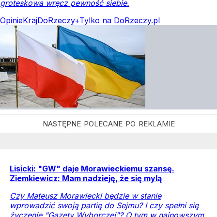
groteskowa wręcz pewność siebie.
Opinie
Kraj
DoRzeczy+
Tylko na DoRzeczy.pl
Lisicki: "GW" daje Morawieckiemu szansę.
Ziemkiewicz: Mam nadzieję, że się mylą
Czy Mateusz Morawiecki będzie w stanie
wprowadzić swoją partię do Sejmu? I czy spełni się
życzenie "Gazety Wyborczej"? O tym w najnowszym