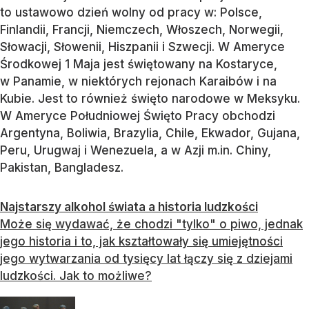
to ustawowo dzień wolny od pracy w: Polsce,
Finlandii, Francji, Niemczech, Włoszech, Norwegii,
Słowacji, Słowenii, Hiszpanii i Szwecji. W Ameryce
Środkowej 1 Maja jest świętowany na Kostaryce,
w Panamie, w niektórych rejonach Karaibów i na
Kubie. Jest to również święto narodowe w Meksyku.
W Ameryce Południowej Święto Pracy obchodzi
Argentyna, Boliwia, Brazylia, Chile, Ekwador, Gujana,
Peru, Urugwaj i Wenezuela, a w Azji m.in. Chiny,
Pakistan, Bangladesz.
Najstarszy alkohol świata a historia ludzkości
Może się wydawać, że chodzi "tylko" o piwo, jednak
jego historia i to, jak kształtowały się umiejętności
jego wytwarzania od tysięcy lat łączy się z dziejami
ludzkości. Jak to możliwe?