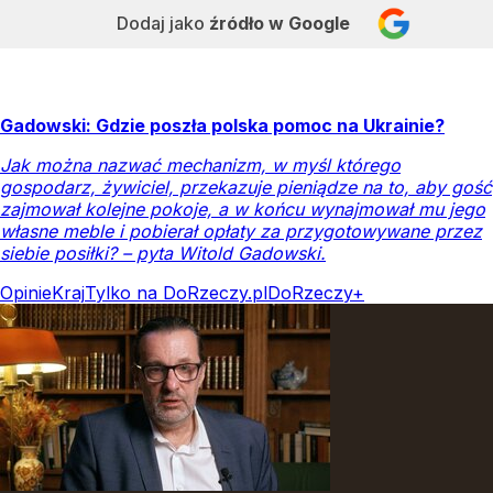
Dodaj jako
źródło w Google
Gadowski: Gdzie poszła polska pomoc na Ukrainie?
Jak można nazwać mechanizm, w myśl którego
gospodarz, żywiciel, przekazuje pieniądze na to, aby gość
zajmował kolejne pokoje, a w końcu wynajmował mu jego
własne meble i pobierał opłaty za przygotowywane przez
siebie posiłki? – pyta Witold Gadowski.
Opinie
Kraj
Tylko na DoRzeczy.pl
DoRzeczy+