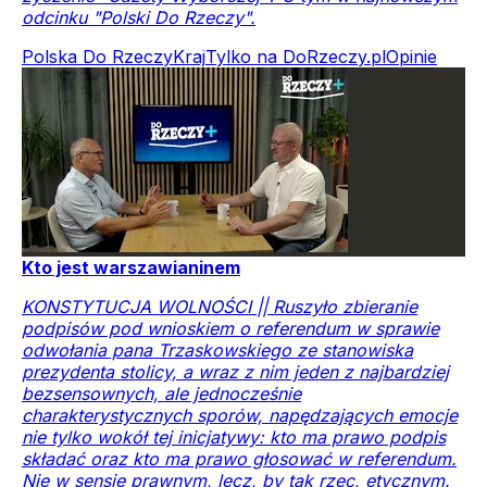
odcinku "Polski Do Rzeczy".
Polska Do Rzeczy
Kraj
Tylko na DoRzeczy.pl
Opinie
Kto jest warszawianinem
KONSTYTUCJA WOLNOŚCI || Ruszyło zbieranie
podpisów pod wnioskiem o referendum w sprawie
odwołania pana Trzaskowskiego ze stanowiska
prezydenta stolicy, a wraz z nim jeden z najbardziej
bezsensownych, ale jednocześnie
charakterystycznych sporów, napędzających emocje
nie tylko wokół tej inicjatywy: kto ma prawo podpis
składać oraz kto ma prawo głosować w referendum.
Nie w sensie prawnym, lecz, by tak rzec, etycznym.