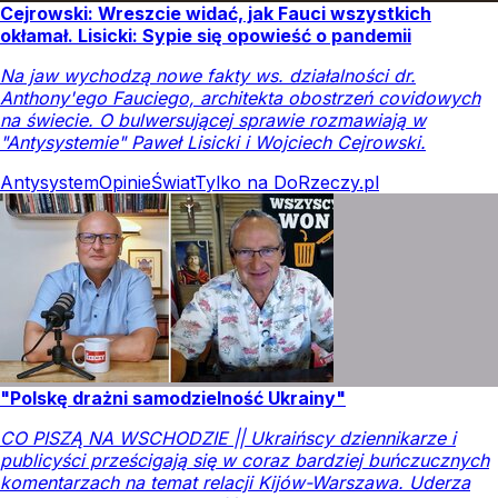
Cejrowski: Wreszcie widać, jak Fauci wszystkich
okłamał. Lisicki: Sypie się opowieść o pandemii
Na jaw wychodzą nowe fakty ws. działalności dr.
Anthony'ego Fauciego, architekta obostrzeń covidowych
na świecie. O bulwersującej sprawie rozmawiają w
"Antysystemie" Paweł Lisicki i Wojciech Cejrowski.
Antysystem
Opinie
Świat
Tylko na DoRzeczy.pl
"Polskę drażni samodzielność Ukrainy"
CO PISZĄ NA WSCHODZIE || Ukraińscy dziennikarze i
publicyści prześcigają się w coraz bardziej buńczucznych
komentarzach na temat relacji Kijów-Warszawa. Uderza