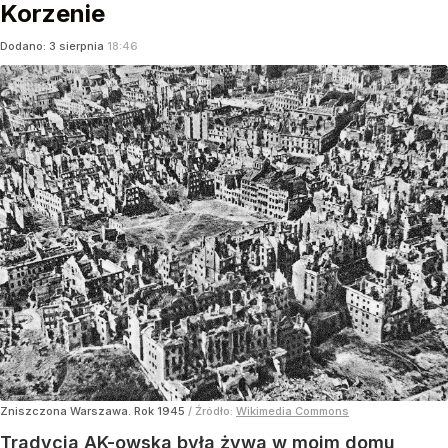
Korzenie
Dodano:
3
sierpnia
18:46
Zniszczona Warszawa. Rok 1945
/ Źródło:
Wikimedia Commons
Tradycja AK-owska była żywa w moim domu