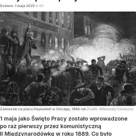
Dodano:
1
maja
2025
8:40
Zamieszki na placu Haymarket w Chicago, 1886 rok
Źródło:
Wikimedia Commons
1 maja jako Święto Pracy zostało wprowadzone
po raz pierwszy przez komunistyczną
II Międzynarodówkę w roku 1889. Co było