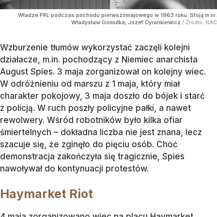
Władze PRL podczas pochodu pierwszomajowego w 1963 roku. Stoją m.in.
Władysław Gomułka, Józef Cyrankiewicz
/ Źródło:
NAC
Wzburzenie tłumów wykorzystać zaczęli kolejni
działacze, m.in. pochodzący z Niemiec anarchista
August Spies. 3 maja zorganizował on kolejny wiec.
W odróżnieniu od marszu z 1 maja, który miał
charakter pokojowy, 3 maja doszło do bójek i starć
z policją. W ruch poszły policyjne pałki, a nawet
rewolwery. Wśród robotników było kilka ofiar
śmiertelnych – dokładna liczba nie jest znana, lecz
szacuje się, że zginęło do pięciu osób. Choć
demonstracja zakończyła się tragicznie, Spies
nawoływał do kontynuacji protestów.
Haymarket Riot
4 maja zorganizowano wiec na placu Haymarket.