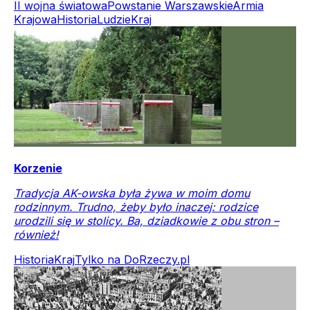
II wojna światowa
Powstanie Warszawskie
Armia
Krajowa
Historia
Ludzie
Kraj
Korzenie
Tradycja AK-owska była żywa w moim domu
rodzinnym. Trudno, żeby było inaczej: rodzice
urodzili się w stolicy. Ba, dziadkowie z obu stron –
również!
Historia
Kraj
Tylko na DoRzeczy.pl