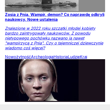
Zosia z Pnia. Wampir, demon? Co naprawdę odkryli
naukowcy. Nowe ustalenia
Znalezione w 2022 roku szczątki młodej kobiety
bardzo zaintrygowały naukowców. Z powodu
nietypowego pochówku nazwano ją nawet
"wampirzycą z Pnia". Czy o tajemniczej dziewczynie
wiadomo coś więcej?
Nowożytność
Archeologia
Historia
Ludzie
Kraj