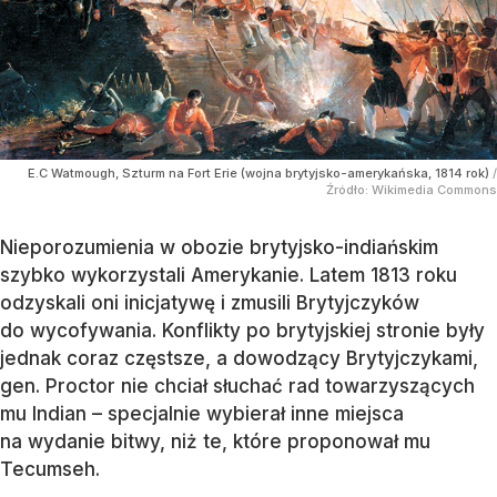
E.C Watmough, Szturm na Fort Erie (wojna brytyjsko-amerykańska, 1814 rok)
/
Źródło:
Wikimedia Commons
Nieporozumienia w obozie brytyjsko-indiańskim
szybko wykorzystali Amerykanie. Latem 1813 roku
odzyskali oni inicjatywę i zmusili Brytyjczyków
do wycofywania. Konflikty po brytyjskiej stronie były
jednak coraz częstsze, a dowodzący Brytyjczykami,
gen. Proctor nie chciał słuchać rad towarzyszących
mu Indian ­­– specjalnie wybierał inne miejsca
na wydanie bitwy, niż te, które proponował mu
Tecumseh.