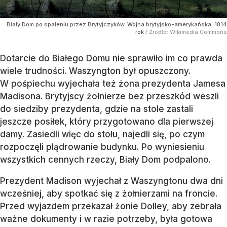
Biały Dom po spaleniu przez Brytyjczyków. Wojna brytyjsko-amerykańska, 1814
rok
/ Źródło:
Wikimedia Commons
Dotarcie do Białego Domu nie sprawiło im co prawda
wiele trudności. Waszyngton był opuszczony.
W pośpiechu wyjechała też żona prezydenta Jamesa
Madisona. Brytyjscy żołnierze bez przeszkód weszli
do siedziby prezydenta, gdzie na stole zastali
jeszcze posiłek, który przygotowano dla pierwszej
damy. Zasiedli więc do stołu, najedli się, po czym
rozpoczęli plądrowanie budynku. Po wyniesieniu
wszystkich cennych rzeczy, Biały Dom podpalono.
Prezydent Madison wyjechał z Waszyngtonu dwa dni
wcześniej, aby spotkać się z żołnierzami na froncie.
Przed wyjazdem przekazał żonie Dolley, aby zebrała
ważne dokumenty i w razie potrzeby, była gotowa