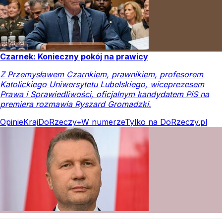
Czarnek: Konieczny pokój na prawicy
Z Przemysławem Czarnkiem, prawnikiem, profesorem
Katolickiego Uniwersytetu Lubelskiego, wiceprezesem
Prawa i Sprawiedliwości, oficjalnym kandydatem PiS na
premiera rozmawia Ryszard Gromadzki.
Opinie
Kraj
DoRzeczy+
W numerze
Tylko na DoRzeczy.pl