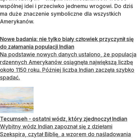
wspólnej idei i przeciwko jednemu wrogowi. Do dziś
ma duże znaczenie symboliczne dla wszystkich
Amerykanów.
Nowe badania: nie tylko biały człowiek przyczynił się
do załamania populacji Indian
Na podstawie nowych danych ustalono, że populacja
rdzennych Amerykanów osiągnęła największą liczbę
około 1150 roku. Później liczba Indian zaczęła szybko
spadać.
Tecumseh - ostatni wódz, który zjednoczył Indian
Wybitny wódz Indian zapoznał się z dziełami
Szekspira, czytał Biblię, a wzorem do naśladowania