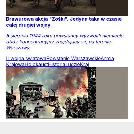
Brawurowa akcja "Zośki". Jedyna taka w czasie
całej drugiej wojny
5 sierpnia 1944 roku powstańcy wyzwolili niemiecki
obóz koncentracyjny znajdujący się na terenie
Warszawy
II wojna światowa
Powstanie Warszawskie
Armia
Krajowa
Holokaust
Historia
Ludzie
Kraj