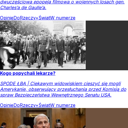
dwuczęściowa epopeja filmowa o wojennych losach gen.
Charles’a de Gaulle’a.
Opinie
DoRzeczy+
Świat
W numerze
Kogo popychali lekarze?
SPODE ŁBA | Ciekawym widowiskiem cieszyć się mogli
Amerykanie, obserwujący przesłuchania przed Komisją do
spraw Bezpieczeństwa Wewnętrznego Senatu USA.
Opinie
DoRzeczy+
Świat
W numerze