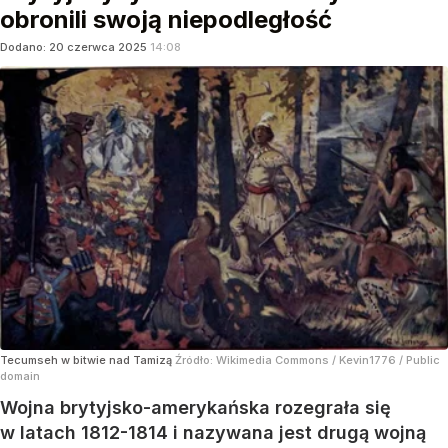
obronili swoją niepodległość
Dodano:
20
czerwca
2025
14:08
Tecumseh w bitwie nad Tamizą
Źródło:
Wikimedia Commons
/
Kevin1776 / Public
domain
Wojna brytyjsko-amerykańska rozegrała się
w latach 1812-1814 i nazywana jest drugą wojną