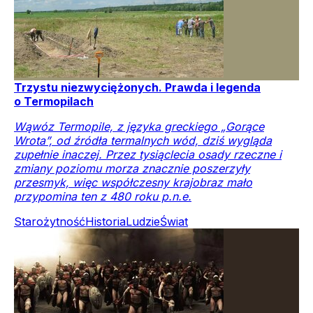
Trzystu niezwyciężonych. Prawda i legenda
o Termopilach
Wąwóz Termopile, z języka greckiego „Gorące
Wrota”, od źródła termalnych wód, dziś wygląda
zupełnie inaczej. Przez tysiąclecia osady rzeczne i
zmiany poziomu morza znacznie poszerzyły
przesmyk, więc współczesny krajobraz mało
przypomina ten z 480 roku p.n.e.
Starożytność
Historia
Ludzie
Świat