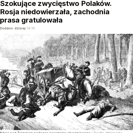
Szokujące zwycięstwo Polaków.
Rosja niedowierzała, zachodnia
prasa gratulowała
Dodano:
dzisiaj
14:10
Bitwa pod Żyrzynem podczas powstania styczniowego
/ Źródło:
Wikimedia