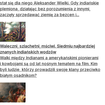
stał się dla niego Aleksander Wielki. Gdy indiańskie
plemiona, działając bez porozumienia z innymi,
zaczęły sprzedawać ziemię za bezcen i...
Waleczni, szlachetni, mściwi. Siedmiu najbardziej
znanych indiańskich wodzów
Walki między Indianami a amerykańskimi pionierami
i kowbojami są od lat nośnym tematem na film. Kim
byli ludzie, którzy prowadzili swoje klany przeciwko
białym osadnikom?