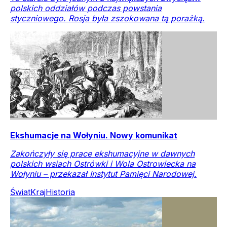
polskich oddziałów podczas powstania
styczniowego. Rosja była zszokowana tą porażką.
Ekshumacje na Wołyniu. Nowy komunikat
Zakończyły się prace ekshumacyjne w dawnych
polskich wsiach Ostrówki i Wola Ostrowiecka na
Wołyniu – przekazał Instytut Pamięci Narodowej.
Świat
Kraj
Historia