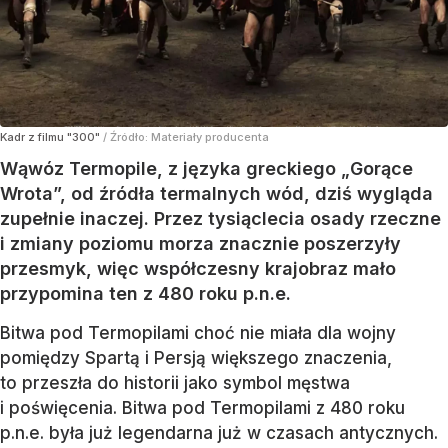
Kadr z filmu "300"
/ Źródło:
Materiały producenta
Wąwóz Termopile, z języka greckiego „Gorące
Wrota”, od źródła termalnych wód, dziś wygląda
zupełnie inaczej. Przez tysiąclecia osady rzeczne
i zmiany poziomu morza znacznie poszerzyły
przesmyk, więc współczesny krajobraz mało
przypomina ten z 480 roku p.n.e.
Bitwa pod Termopilami choć nie miała dla wojny
pomiędzy Spartą i Persją większego znaczenia,
to przeszła do historii jako symbol męstwa
i poświęcenia. Bitwa pod Termopilami z 480 roku
p.n.e. była już legendarna już w czasach antycznych.