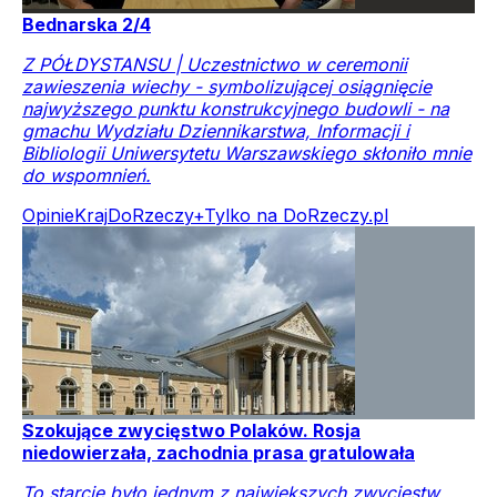
Bednarska 2/4
Z PÓŁDYSTANSU | Uczestnictwo w ceremonii
zawieszenia wiechy - symbolizującej osiągnięcie
najwyższego punktu konstrukcyjnego budowli - na
gmachu Wydziału Dziennikarstwa, Informacji i
Bibliologii Uniwersytetu Warszawskiego skłoniło mnie
do wspomnień.
Opinie
Kraj
DoRzeczy+
Tylko na DoRzeczy.pl
Szokujące zwycięstwo Polaków. Rosja
niedowierzała, zachodnia prasa gratulowała
To starcie było jednym z największych zwycięstw