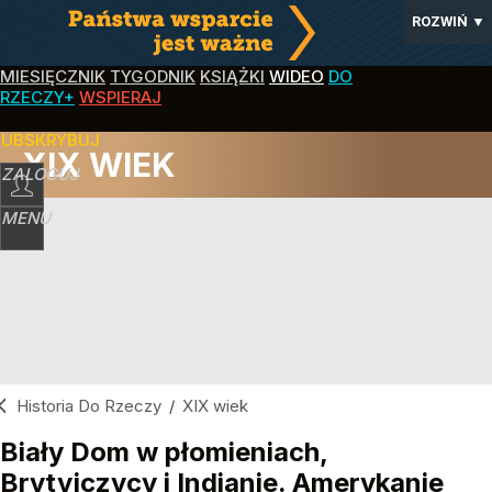
ROZWIŃ
▼
MIESIĘCZNIK
TYGODNIK
KSIĄŻKI
WIDEO
DO
RZECZY+
WSPIERAJ
SUBSKRYBUJ
XIX WIEK
ZALOGUJ
MENU
Historia Do Rzeczy
/
XIX wiek
Biały Dom w płomieniach,
Brytyjczycy i Indianie. Amerykanie