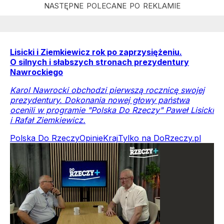
Lisicki i Ziemkiewicz rok po zaprzysiężeniu.
O silnych i słabszych stronach prezydentury
Nawrockiego
Karol Nawrocki obchodzi pierwszą rocznicę swojej
prezydentury. Dokonania nowej głowy państwa
ocenili w programie "Polska Do Rzeczy" Paweł Lisicki
i Rafał Ziemkiewicz.
Polska Do Rzeczy
Opinie
Kraj
Tylko na DoRzeczy.pl