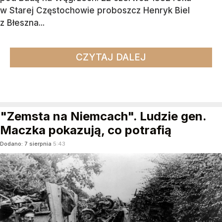
w Starej Częstochowie proboszcz Henryk Biel
z Błeszna...
CZYTAJ DALEJ
"Zemsta na Niemcach". Ludzie gen.
Maczka pokazują, co potrafią
Dodano:
7
sierpnia
5:43