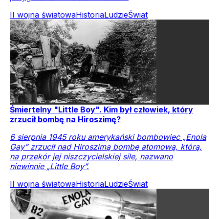
II wojna światowa
Historia
Ludzie
Świat
Śmiertelny "Little Boy". Kim był człowiek, który
zrzucił bombę na Hiroszimę?
6 sierpnia 1945 roku amerykański bombowiec „Enola
Gay” zrzucił nad Hiroszimą bombę atomową, którą,
na przekór jej niszczycielskiej sile, nazwano
niewinnie „Little Boy”.
II wojna światowa
Historia
Ludzie
Świat