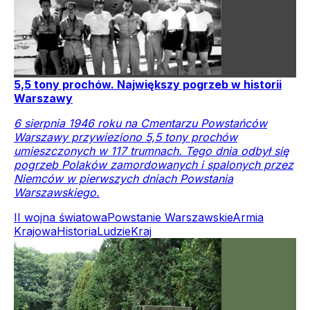
5,5 tony prochów. Największy pogrzeb w historii
Warszawy
6 sierpnia 1946 roku na Cmentarzu Powstańców
Warszawy przywieziono 5,5 tony prochów
umieszczonych w 117 trumnach. Tego dnia odbył się
pogrzeb Polaków zamordowanych i spalonych przez
Niemców w pierwszych dniach Powstania
Warszawskiego.
II wojna światowa
Powstanie Warszawskie
Armia
Krajowa
Historia
Ludzie
Kraj