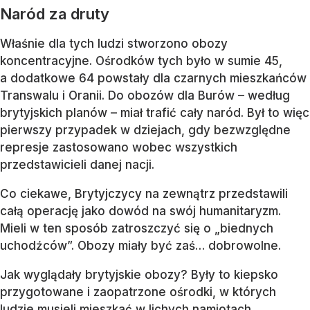
Naród za druty
Właśnie dla tych ludzi stworzono obozy
koncentracyjne. Ośrodków tych było w sumie 45,
a dodatkowe 64 powstały dla czarnych mieszkańców
Transwalu i Oranii. Do obozów dla Burów – według
brytyjskich planów – miał trafić cały naród. Był to więc
pierwszy przypadek w dziejach, gdy bezwzględne
represje zastosowano wobec wszystkich
przedstawicieli danej nacji.
Co ciekawe, Brytyjczycy na zewnątrz przedstawili
całą operację jako dowód na swój humanitaryzm.
Mieli w ten sposób zatroszczyć się o „biednych
uchodźców”. Obozy miały być zaś… dobrowolne.
Jak wyglądały brytyjskie obozy? Były to kiepsko
przygotowane i zaopatrzone ośrodki, w których
ludzie musieli mieszkać w lichych namiotach.