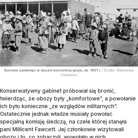
Burowie zamknięci w obozie koncentracyjnym, ok. 1901 r.
/ Źródło:
Wikimedia
Commons
Konserwatywny gabinet próbował się bronić,
twierdząc, że obozy były „komfortowe”, a powołanie
ich było konieczne „ze względów militarnych”.
Ostatecznie jednak władze musiały powołać
specjalną komisję śledczą, na czele której stanęła
pani Millicent Fawcett. Jej członkowie wizytowali
obozy i to, co zobaczyli, wywołało w nich