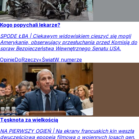
Kogo popychali lekarze?
SPODE ŁBA | Ciekawym widowiskiem cieszyć się mogli
Amerykanie, obserwujący przesłuchania przed Komisją do
spraw Bezpieczeństwa Wewnętrznego Senatu USA.
Opinie
DoRzeczy+
Świat
W numerze
Tęsknota za wielkością
NA PIERWSZY OGIEŃ | Na ekrany francuskich kin weszła
dwuczęściowa epopeja filmowa o wojennych losach gen.