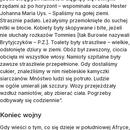
rzędami aż po horyzont – wspominała ocalała Hester
Johanna Maria Uys. – Spaliśmy na gołej ziemi.
Strasznie padało. Leżałyśmy przemoknięte do suchej
nitki w błocie. Kobiety były skopywane i bite, jeżeli
nie słuchały rozkazów Tommies [tak Burowie nazywali
Brytyjczyków – P.Z.]. Toalety były straszliwe – wielkie,
odsłonięte dziury w ziemi. Obóz był zawszony, ciocia
obcięła mi wszystkie włosy. Namioty szpitalne były
zawsze straszliwie przepełnione. Gdy dostaliśmy
cukier, znaleźliśmy w nim niebieskie kamyczki
siarczanów. Mnóstwo ludzi się potruło. Ludzie
w ogóle umierali jak szczury. Wozy przejeżdżały
wzdłuż namiotów, aby zbierać ciała. Pogrzeby
odbywały się codziennie”.
Koniec wojny
Gdy wieści o tym, co się dzieje w południowej Afryce,