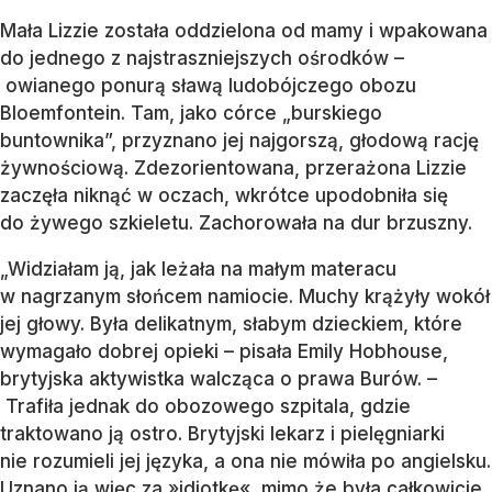
Mała Lizzie została oddzielona od mamy i wpakowana
do jednego z najstraszniejszych ośrodków –
owianego ponurą sławą ludobójczego obozu
Bloemfontein. Tam, jako córce „burskiego
buntownika”, przyznano jej najgorszą, głodową rację
żywnościową. Zdezorientowana, przerażona Lizzie
zaczęła niknąć w oczach, wkrótce upodobniła się
do żywego szkieletu. Zachorowała na dur brzuszny.
„Widziałam ją, jak leżała na małym materacu
w nagrzanym słońcem namiocie. Muchy krążyły wokół
jej głowy. Była delikatnym, słabym dzieckiem, które
wymagało dobrej opieki – pisała Emily Hobhouse,
brytyjska aktywistka walcząca o prawa Burów. –
Trafiła jednak do obozowego szpitala, gdzie
traktowano ją ostro. Brytyjski lekarz i pielęgniarki
nie rozumieli jej języka, a ona nie mówiła po angielsku.
Uznano ją więc za »idiotkę«, mimo że była całkowicie