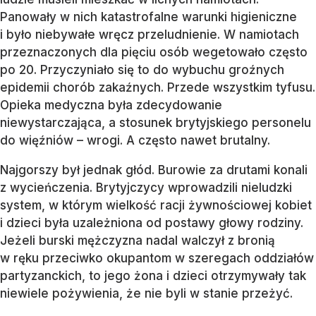
Panowały w nich katastrofalne warunki higieniczne
i było niebywałe wręcz przeludnienie. W namiotach
przeznaczonych dla pięciu osób wegetowało często
po 20. Przyczyniało się to do wybuchu groźnych
epidemii chorób zakaźnych. Przede wszystkim tyfusu.
Opieka medyczna była zdecydowanie
niewystarczająca, a stosunek brytyjskiego personelu
do więźniów – wrogi. A często nawet brutalny.
Najgorszy był jednak głód. Burowie za drutami konali
z wycieńczenia. Brytyjczycy wprowadzili nieludzki
system, w którym wielkość racji żywnościowej kobiet
i dzieci była uzależniona od postawy głowy rodziny.
Jeżeli burski mężczyzna nadal walczył z bronią
w ręku przeciwko okupantom w szeregach oddziałów
partyzanckich, to jego żona i dzieci otrzymywały tak
niewiele pożywienia, że nie byli w stanie przeżyć.