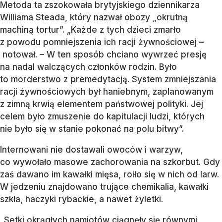
Metoda ta zszokowała brytyjskiego dziennikarza
Williama Steada, który nazwał obozy „okrutną
machiną tortur”. „Każde z tych dzieci zmarło
z powodu pomniejszenia ich racji żywnościowej –
notował. – W ten sposób chciano wywrzeć presję
na nadal walczących członków rodzin. Było
to morderstwo z premedytacją. System zmniejszania
racji żywnościowych był haniebnym, zaplanowanym
z zimną krwią elementem państwowej polityki. Jej
celem było zmuszenie do kapitulacji ludzi, których
nie było się w stanie pokonać na polu bitwy”.
Internowani nie dostawali owoców i warzyw,
co wywołało masowe zachorowania na szkorbut. Gdy
zaś dawano im kawałki mięsa, roiło się w nich od larw.
W jedzeniu znajdowano trujące chemikalia, kawałki
szkła, haczyki rybackie, a nawet żyletki.
„Setki okrągłych namiotów ciągnęły się równymi