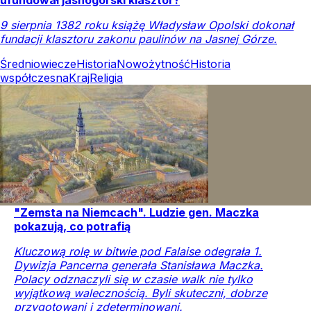
9 sierpnia 1382 roku książę Władysław Opolski dokonał
fundacji klasztoru zakonu paulinów na Jasnej Górze.
Średniowiecze
Historia
Nowożytność
Historia
współczesna
Kraj
Religia
"Zemsta na Niemcach". Ludzie gen. Maczka
pokazują, co potrafią
Kluczową rolę w bitwie pod Falaise odegrała 1.
Dywizja Pancerna generała Stanisława Maczka.
Polacy odznaczyli się w czasie walk nie tylko
wyjątkową walecznością. Byli skuteczni, dobrze
przygotowani i zdeterminowani.