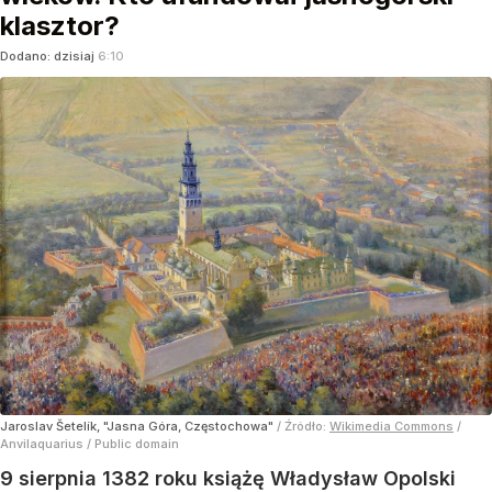
klasztor?
Dodano:
dzisiaj
6:10
Jaroslav Šetelík, "Jasna Góra, Częstochowa"
/ Źródło:
Wikimedia Commons
/
Anvilaquarius / Public domain
9 sierpnia 1382 roku książę Władysław Opolski