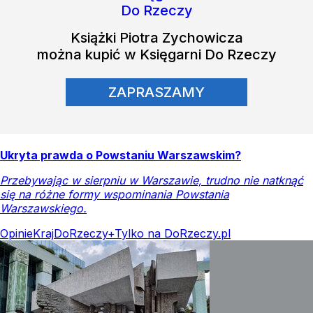
Książki
Piotra Zychowicza
można kupić w Księgarni Do Rzeczy
ZAPRASZAMY
Ukryta prawda o Powstaniu Warszawskim?
Przebywając w sierpniu w Warszawie, trudno nie natknąć
się na różne formy wspominania Powstania
Warszawskiego.
Opinie
Kraj
DoRzeczy+
Tylko na DoRzeczy.pl