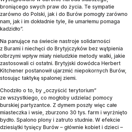
broniącego swych praw do życia. Te sympatie
zarówno do Polski, jak i do Burów pomogły zarówno
nam, jak i im dokładnie tyle, ile umarłemu pomaga
kadzidło”.
Na panujące na świecie nastroje solidarności
z Burami i niechęci do Brytyjczyków bez wątpienia
olbrzymi wpływ miały nieludzkie metody walki, jakie
zastosowali ci ostatni. Brytyjski dowódca Herbert
Kitchener postanowił ujarzmić niepokornych Burów,
stosując taktykę spalonej ziemi.
Chodziło o to, by „oczyścić terytorium”
ze wszystkiego, co mogłoby udzielać pomocy
burskiej partyzantce. Z dymem poszły więc całe
miasteczka i wsie, zburzono 30 tys. farm i wyrżnięto
bydło. Spalono plony i zatruto studnie. W efekcie
dziesiątki tysięcy Burów – głównie kobiet i dzieci –