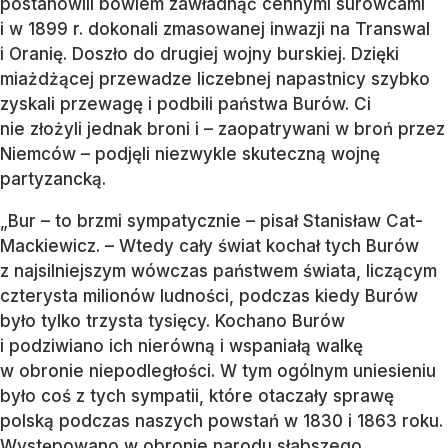
postanowili bowiem zawładnąć cennymi surowcami
i w 1899 r. dokonali zmasowanej inwazji na Transwal
i Oranię. Doszło do drugiej wojny burskiej. Dzięki
miażdżącej przewadze liczebnej napastnicy szybko
zyskali przewagę i podbili państwa Burów. Ci
nie złożyli jednak broni i – zaopatrywani w broń przez
Niemców – podjęli niezwykle skuteczną wojnę
partyzancką.
„Bur – to brzmi sympatycznie – pisał Stanisław Cat-
Mackiewicz. – Wtedy cały świat kochał tych Burów
z najsilniejszym wówczas państwem świata, liczącym
czterysta milionów ludności, podczas kiedy Burów
było tylko trzysta tysięcy. Kochano Burów
i podziwiano ich nierówną i wspaniałą walkę
w obronie niepodległości. W tym ogólnym uniesieniu
było coś z tych sympatii, które otaczały sprawę
polską podczas naszych powstań w 1830 i 1863 roku.
Występowano w obronie narodu słabszego,