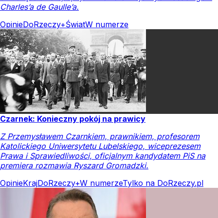
Charles’a de Gaulle’a.
Opinie
DoRzeczy+
Świat
W numerze
Czarnek: Konieczny pokój na prawicy
Z Przemysławem Czarnkiem, prawnikiem, profesorem
Katolickiego Uniwersytetu Lubelskiego, wiceprezesem
Prawa i Sprawiedliwości, oficjalnym kandydatem PiS na
premiera rozmawia Ryszard Gromadzki.
Opinie
Kraj
DoRzeczy+
W numerze
Tylko na DoRzeczy.pl