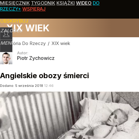
MIESIĘCZNIK
TYGODNIK
KSIĄŻKI
WIDEO
DO
RZECZY+
WSPIERAJ
SUBSKRYBUJ
XIX WIEK
ZALOGUJ
MENU
Historia Do Rzeczy
/
XIX wiek
Autor:
Piotr Zychowicz
Angielskie obozy śmierci
Dodano:
5
września
2018
12:46