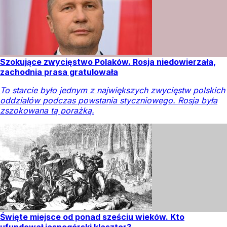
Szokujące zwycięstwo Polaków. Rosja niedowierzała,
zachodnia prasa gratulowała
To starcie było jednym z największych zwycięstw polskich
oddziałów podczas powstania styczniowego. Rosja była
zszokowana tą porażką.
Święte miejsce od ponad sześciu wieków. Kto
ufundował jasnogórski klasztor?