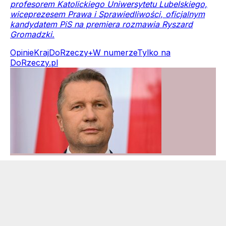
profesorem Katolickiego Uniwersytetu Lubelskiego,
wiceprezesem Prawa i Sprawiedliwości, oficjalnym
kandydatem PiS na premiera rozmawia Ryszard
Gromadzki.
Opinie
Kraj
DoRzeczy+
W numerze
Tylko na
DoRzeczy.pl