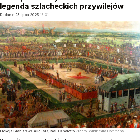
legenda szlacheckich przywilejów
Dodano:
23
lipca
2025
15:01
Elekcja Stanisława Augusta, mal. Canaletto
Źródło:
Wikimedia Commons