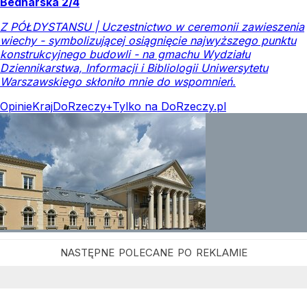
Bednarska 2/4
Z PÓŁDYSTANSU | Uczestnictwo w ceremonii zawieszenia
wiechy - symbolizującej osiągnięcie najwyższego punktu
konstrukcyjnego budowli - na gmachu Wydziału
Dziennikarstwa, Informacji i Bibliologii Uniwersytetu
Warszawskiego skłoniło mnie do wspomnień.
Opinie
Kraj
DoRzeczy+
Tylko na DoRzeczy.pl