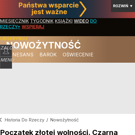
ROZWIŃ
▼
MIESIĘCZNIK
TYGODNIK
KSIĄŻKI
WIDEO
DO
RZECZY+
WSPIERAJ
SUBSKRYBUJ
NOWOŻYTNOŚĆ
ZALOGUJ
RENESANS
BAROK
OŚWIECENIE
MENU
Historia Do Rzeczy
/
Nowożytność
Początek złotej wolności. Czarna