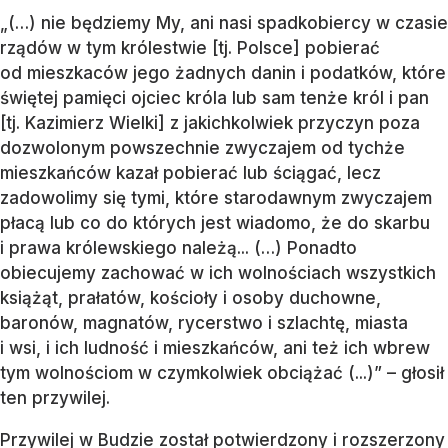
„(…) nie będziemy My, ani nasi spadkobiercy w czasie
rządów w tym królestwie [tj. Polsce] pobierać
od mieszkaców jego żadnych danin i podatków, które
świętej pamięci ojciec króla lub sam tenże król i pan
[tj. Kazimierz Wielki] z jakichkolwiek przyczyn poza
dozwolonym powszechnie zwyczajem od tychże
mieszkańców kazał pobierać lub ściągać, lecz
zadowolimy się tymi, które starodawnym zwyczajem
płacą lub co do których jest wiadomo, że do skarbu
i prawa królewskiego należą... (…) Ponadto
obiecujemy zachować w ich wolnościach wszystkich
książąt, prałatów, kościoły i osoby duchowne,
baronów, magnatów, rycerstwo i szlachtę, miasta
i wsi, i ich ludność i mieszkańców, ani też ich wbrew
tym wolnościom w czymkolwiek obciążać (...)” – głosił
ten przywilej.
Przywilej w Budzie został potwierdzony i rozszerzony