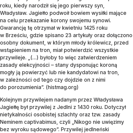
roku, kiedy narodził się jego pierwszy syn,
Władysław. Jagiełło podwoił bowiem wysiłki mające
na celu przekazanie korony swojemu synowi.
Gwarancję tę otrzymał w kwietniu 1425 roku
w Brześciu, gdzie spisano 23 artykuły oraz dołączono
osobny dokument, w którym młody królewicz, przed
wstąpieniem na tron, miał potwierdzić wszystkie
przywileje. „(…) byłoby to więc zatwierdzeniem
zasady elekcyjności – stany dysponując koroną
mogły ją powierzyć lub nie kandydatowi na tron,
w zależności od tego czy dojdzie on z nimi
do porozumienia”. (histmag.org)
Kolejnym przywilejem nadanym przez Władysława
Jagiełłę był przywilej z Jedlni z 1430 roku. Dotyczył
nietykalności osobistej szlachty oraz tzw. zasady
Neminem captivabimus, czyli „Nikogo nie uwięzimy
bez wyroku sądowego”. Przywilej jedlneński