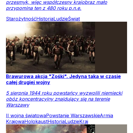
przesmyk, więc współczesny krajobraz mało
przypomina ten z 480 roku p.n.e.
Starożytność
Historia
Ludzie
Świat
Brawurowa akcja "Zośki". Jedyna taka w czasie
całej drugiej wojny
5 sierpnia 1944 roku powstańcy wyzwolili niemiecki
obóz koncentracyjny znajdujący się na terenie
Warszawy
II wojna światowa
Powstanie Warszawskie
Armia
Krajowa
Holokaust
Historia
Ludzie
Kraj