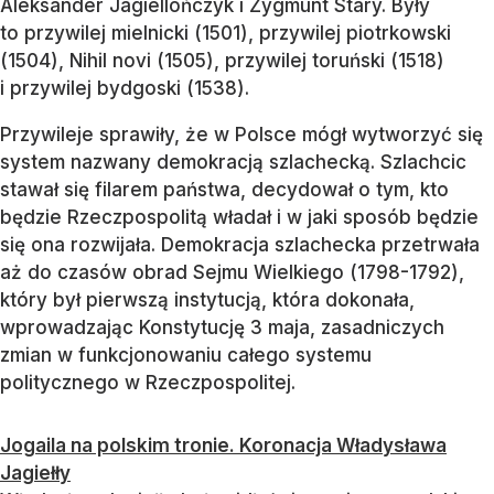
Aleksander Jagiellończyk i Zygmunt Stary. Były
to przywilej mielnicki (1501), przywilej piotrkowski
(1504), Nihil novi (1505), przywilej toruński (1518)
i przywilej bydgoski (1538).
Przywileje sprawiły, że w Polsce mógł wytworzyć się
system nazwany demokracją szlachecką. Szlachcic
stawał się filarem państwa, decydował o tym, kto
będzie Rzeczpospolitą władał i w jaki sposób będzie
się ona rozwijała. Demokracja szlachecka przetrwała
aż do czasów obrad Sejmu Wielkiego (1798-1792),
który był pierwszą instytucją, która dokonała,
wprowadzając Konstytucję 3 maja, zasadniczych
zmian w funkcjonowaniu całego systemu
politycznego w Rzeczpospolitej.
Jogaila na polskim tronie. Koronacja Władysława
Jagiełły