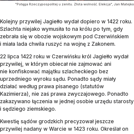
"Potęga Rzeczypospolitej u zenitu. Złota wolność. Elekcja", Jan Matejko
Kolejny przywilej Jagiełło wydał dopiero w 1422 roku.
Szlachta niejako wymusiła to na królu po tym, gdy
zebrała się w obozie wojskowym pod Czerwińskiem
i miała lada chwila ruszyć na wojnę z Zakonem.
22 lipca 1422 roku w Czerwińsku król Jagiełło wydał
przywilej, w którym obiecał nie zajmować ani
nie konfiskować majątku szlacheckiego bez
uprzedniego wyroku sądu. Ponadto sądy miały
działać według prawa pisanego (statutów
Kazimierza), nie zaś prawa zwyczajowego. Ponadto
zakazywano łączenia w jednej osobie urzędu starosty
i sędziego ziemskiego.
Kwestię sądów grodzkich precyzował jeszcze
przywilej nadany w Warcie w 1423 roku. Określał on