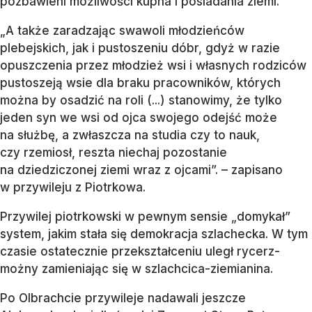
pozbawieni możliwości kupna i posiadania ziemi.
„A także zaradzając swawoli młodzieńców
plebejskich, jak i pustoszeniu dóbr, gdyż w razie
opuszczenia przez młodzież wsi i własnych rodziców
pustoszeją wsie dla braku pracowników, których
można by osadzić na roli (...) stanowimy, że tylko
jeden syn we wsi od ojca swojego odejść może
na służbę, a zwłaszcza na studia czy to nauk,
czy rzemiosł, reszta niechaj pozostanie
na dziedziczonej ziemi wraz z ojcami”. – zapisano
w przywileju z Piotrkowa.
Przywilej piotrkowski w pewnym sensie „domykał”
system, jakim stała się demokracja szlachecka. W tym
czasie ostatecznie przekształceniu uległ rycerz-
możny zamieniając się w szlachcica-ziemianina.
Po Olbrachcie przywileje nadawali jeszcze