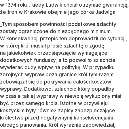
w 1374 roku, kiedy Ludwik chciał otrzymać gwarancję,
że tron w Krakowie obejmie jego córka Jadwiga.
„Tym sposobem powinności podatkowe szlachty
zostały ograniczone do niezbędnego minimum.
W konsekwencji przepis ten doprowadził do sytuacji,
w której król musiał prosić szlachtę o zgodę
na jakiekolwiek przedsięwzięcie wymagające
dodatkowych funduszy, a to pozwoliło szlachcie
wywierać duży wpływ na politykę. W przypadku
zbrojnych wypraw poza granice król tym razem
zobowiązał się do pokrywania całości kosztów
wyprawy. Dodatkowo, szlachcic który popadłby
w czasie takiej wyprawy w niewolę wykupiony miał
być przez samego króla. Istotne w przywileju
koszyckim były również zapisy zabezpieczające
królestwo przed negatywnymi konsekwencjami
obcego panowania. Król wyraźnie zapowiedział,