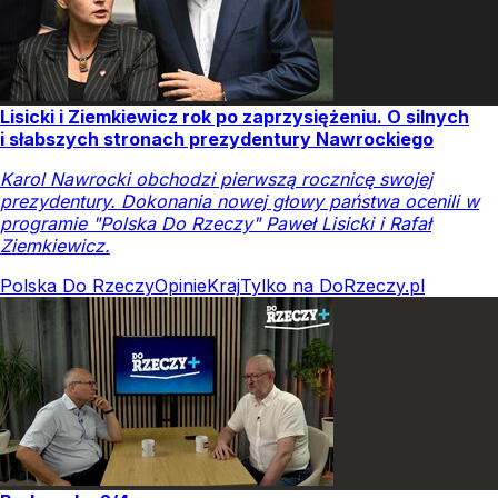
Lisicki i Ziemkiewicz rok po zaprzysiężeniu. O silnych
i słabszych stronach prezydentury Nawrockiego
Karol Nawrocki obchodzi pierwszą rocznicę swojej
prezydentury. Dokonania nowej głowy państwa ocenili w
programie "Polska Do Rzeczy" Paweł Lisicki i Rafał
Ziemkiewicz.
Polska Do Rzeczy
Opinie
Kraj
Tylko na DoRzeczy.pl