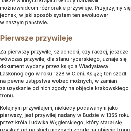
także w innych krajach władcy nadawali
możnowładcom różnorakie przywileje. Przyjrzyjmy się
jednak, w jaki sposób system ten ewoluował
w naszym państwie.
Pierwsze przywileje
Za pierwszy przywilej szlachecki, czy raczej, jeszcze
wówczas przywilej dla stanu rycerskiego, uznaje się
dokument wydany przez księcia Władysława
Laskonogiego w roku 1228 w Cieni. Książę ten szedł
na pewne ustępstwa wobec możnych, w zamian
za uzyskanie od nich zgody na objęcie krakowskiego
tronu.
Kolejnym przywilejem, niekiedy podawanym jako
pierwszy, jest przywilej nadany w Budzie w 1355 roku
przez króla Ludwika Węgierskiego, który starał się
uzyskać od polskich możnych zgodę na objęcie tronu