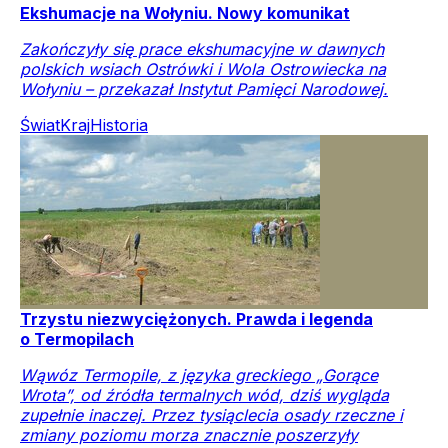
Ekshumacje na Wołyniu. Nowy komunikat
Zakończyły się prace ekshumacyjne w dawnych
polskich wsiach Ostrówki i Wola Ostrowiecka na
Wołyniu – przekazał Instytut Pamięci Narodowej.
Świat
Kraj
Historia
Trzystu niezwyciężonych. Prawda i legenda
o Termopilach
Wąwóz Termopile, z języka greckiego „Gorące
Wrota”, od źródła termalnych wód, dziś wygląda
zupełnie inaczej. Przez tysiąclecia osady rzeczne i
zmiany poziomu morza znacznie poszerzyły