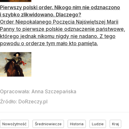
Pierwszy polski order. Nikogo nim nie odznaczono
i szybko zlikwidowano. Dlaczego?
Order Niepokalanego Poczęcia Najświętszej Marii
Panny to pierwsze polskie odznaczenie państwowe,
którego jednak nikomu nigdy nie nadano. Z tego
powodu o orderze tym mało kto pamięta.
Opracowała:
Anna Szczepańska
Źródło:
DoRzeczy.pl
Nowożytność
Średniowiecze
Historia
Ludzie
Kraj