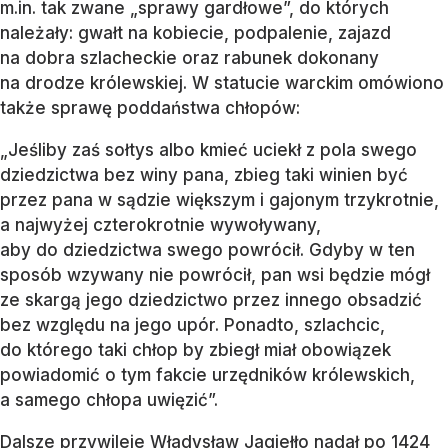
m.in. tak zwane „sprawy gardłowe”, do których
należały: gwałt na kobiecie, podpalenie, zajazd
na dobra szlacheckie oraz rabunek dokonany
na drodze królewskiej. W statucie warckim omówiono
także sprawę poddaństwa chłopów:
„Jeśliby zaś sołtys albo kmieć uciekł z pola swego
dziedzictwa bez winy pana, zbieg taki winien być
przez pana w sądzie większym i gajonym trzykrotnie,
a najwyżej czterokrotnie wywoływany,
aby do dziedzictwa swego powrócił. Gdyby w ten
sposób wzywany nie powrócił, pan wsi będzie mógł
ze skargą jego dziedzictwo przez innego obsadzić
bez względu na jego upór. Ponadto, szlachcic,
do którego taki chłop by zbiegł miał obowiązek
powiadomić o tym fakcie urzędników królewskich,
a samego chłopa uwięzić”.
Dalsze przywileje Władysław Jagiełło nadał po 1424