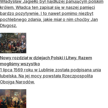
Władysław Jagiełło był najdłużej panującym polskim
królem. Władca ten zapisał się w naszej pamięci
bardzo pozytywnie. I to nawet pomimo niezbyt
pochlebnego zdania, jakie miał o nim choćby Jan
Długosz.
Nowy rozdział w dziejach Polski i Litwy. Razem
mogliśmy wszystko
1 lipca 1569 roku w Lublinie została podpisana unia
lubelska. Na jej mocy powstała Rzeczpospolita
Obojga Narodów.