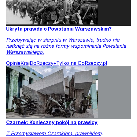
Ukryta prawda o Powstaniu Warszawskim?
Przebywając w sierpniu w Warszawie, trudno nie
natknąć się na różne formy wspominania Powstania
Warszawskiego.
Opinie
Kraj
DoRzeczy+
Tylko na DoRzeczy.pl
Czarnek: Konieczny pokój na prawicy
Z Przemysławem Czarnkiem, prawnikiem,