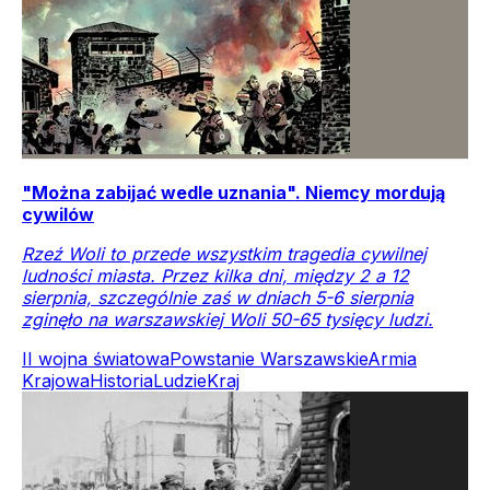
"Można zabijać wedle uznania". Niemcy mordują
cywilów
Rzeź Woli to przede wszystkim tragedia cywilnej
ludności miasta. Przez kilka dni, między 2 a 12
sierpnia, szczególnie zaś w dniach 5-6 sierpnia
zginęło na warszawskiej Woli 50-65 tysięcy ludzi.
II wojna światowa
Powstanie Warszawskie
Armia
Krajowa
Historia
Ludzie
Kraj