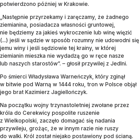
potwierdzono później w Krakowie.
„Następnie przyrzekamy i zaręczamy, że żadnego
ziemianina, posiadacza własności gruntowej,
nie będziemy za jakieś wykroczenie lub winę więzić
(...) jeśli w sądzie w sposób rozumny nie udowodni się
jemu winy i jeśli sędziowie tej krainy, w której
ziemianin mieszka nie wydadzą go w ręce nasze
lub naszych starostów”. – głosił przywilej z Jedlni.
Po śmierci Władysława Warneńczyk, który zginął
w bitwie pod Warną w 1444 roku, tron w Polsce objął
jego brat Kazimierz Jagiellończyk.
Na początku wojny trzynastoletniej zwołane przez
króla do Cerekwicy pospolite ruszenie
z Wielkopolski, zaczęło domagać się nadania
przywileju, grożąc, że w innym razie nie ruszy
do walki. Król został niejako postawiony pod ścianą.