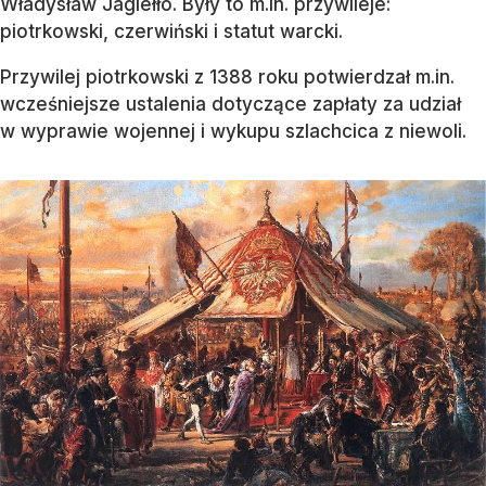
Władysław Jagiełło. Były to m.in. przywileje:
piotrkowski, czerwiński i statut warcki.
Przywilej piotrkowski z 1388 roku potwierdzał m.in.
wcześniejsze ustalenia dotyczące zapłaty za udział
w wyprawie wojennej i wykupu szlachcica z niewoli.