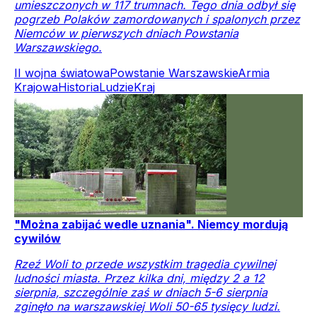
umieszczonych w 117 trumnach. Tego dnia odbył się
pogrzeb Polaków zamordowanych i spalonych przez
Niemców w pierwszych dniach Powstania
Warszawskiego.
II wojna światowa
Powstanie Warszawskie
Armia
Krajowa
Historia
Ludzie
Kraj
"Można zabijać wedle uznania". Niemcy mordują
cywilów
Rzeź Woli to przede wszystkim tragedia cywilnej
ludności miasta. Przez kilka dni, między 2 a 12
sierpnia, szczególnie zaś w dniach 5-6 sierpnia
zginęło na warszawskiej Woli 50-65 tysięcy ludzi.