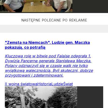
"Zemsta na Niemcach". Ludzie gen. Maczka
pokazują, co potrafią
Kluczową rolę w bitwie pod Falaise odegrała 1.
Dywizja Pancerna generała Stanisława Maczka.
Polacy odznaczyli się w czasie walk nie tylko
wyjątkową walecznością. Byli skuteczni, dobrze
przygotowani i zdeterminowani.
II wojna światowa
Historia
Ludzie
Świat