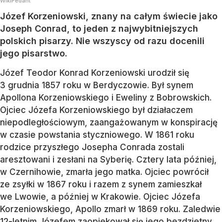
WikiPedant
Józef Korzeniowski, znany na całym świecie jako
Joseph Conrad, to jeden z najwybitniejszych
polskich pisarzy. Nie wszyscy od razu docenili
jego pisarstwo.
Józef Teodor Konrad Korzeniowski urodził się
3 grudnia 1857 roku w Berdyczowie. Był synem
Apollona Korzeniowskiego i Eweliny z Bobrowskich.
Ojciec Józefa Korzeniowskiego był działaczem
niepodległościowym, zaangażowanym w konspirację
w czasie powstania styczniowego. W 1861 roku
rodzice przyszłego Josepha Conrada zostali
aresztowani i zesłani na Syberię. Cztery lata później,
w Czernihowie, zmarła jego matka. Ojciec powrócił
ze zsyłki w 1867 roku i razem z synem zamieszkał
we Lwowie, a później w Krakowie. Ojciec Józefa
Korzeniowskiego, Apollo zmarł w 1869 roku. Zaledwie
12-letnim Józefem zaopiekował się jego bezdzietny