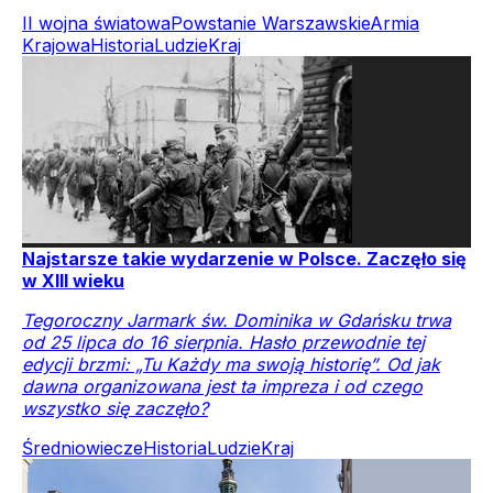
II wojna światowa
Powstanie Warszawskie
Armia
Krajowa
Historia
Ludzie
Kraj
Najstarsze takie wydarzenie w Polsce. Zaczęło się
w XIII wieku
Tegoroczny Jarmark św. Dominika w Gdańsku trwa
od 25 lipca do 16 sierpnia. Hasło przewodnie tej
edycji brzmi: „Tu Każdy ma swoją historię”. Od jak
dawna organizowana jest ta impreza i od czego
wszystko się zaczęło?
Średniowiecze
Historia
Ludzie
Kraj