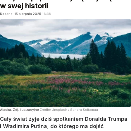
w swej historii
Dodano:
15
sierpnia
2025
16:38
Alaska. Zdj. ilustracyjne
Źródło:
Unsplash
/
Sandra Seitamaa
Cały świat żyje dziś spotkaniem Donalda Trumpa
i Władimira Putina, do którego ma dojść