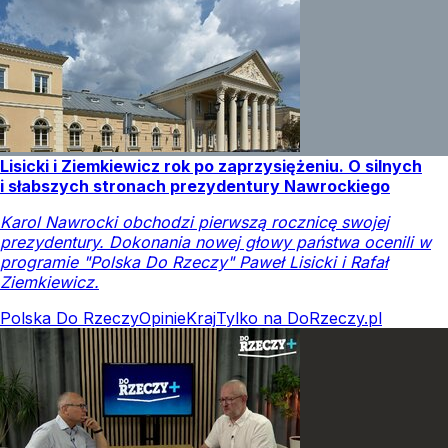
Lisicki i Ziemkiewicz rok po zaprzysiężeniu. O silnych
i słabszych stronach prezydentury Nawrockiego
Karol Nawrocki obchodzi pierwszą rocznicę swojej
prezydentury. Dokonania nowej głowy państwa ocenili w
programie "Polska Do Rzeczy" Paweł Lisicki i Rafał
Ziemkiewicz.
Polska Do Rzeczy
Opinie
Kraj
Tylko na DoRzeczy.pl