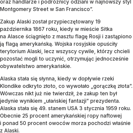
oraz handlarze i podróżnicy odziani w najnowszy styl
Montgomery Street w San Francisco”.
Zakup Alaski został przypieczętowany 19
października 1867 roku, kiedy w mieście Sitka
na Alasce ściągnięto z masztu flagę Rosji i zastąpiono
ją flagą amerykańską. Wojska rosyjskie opuściły
terytorium Alaski, lecz wszyscy cywile, którzy chcieli
pozostać mogli to uczynić, otrzymując jednocześnie
obywatelstwo amerykańskie.
Alaska stała się słynna, kiedy w dopływie rzeki
Klondike odkryto złoto, co wywołało „gorączkę złota”.
Wówczas nikt już nie twierdził, że zakup ten był
jedynie wynikiem „ułańskiej fantazji” prezydenta.
Alaska stała się 49. stanem USA 3 stycznia 1959 roku.
Obecnie 25 procent amerykańskiej ropy naftowej
i ponad 50 procent owoców morza pochodzi właśnie
z Alaski.