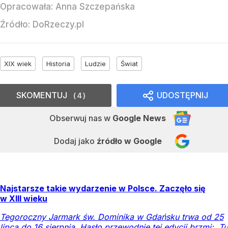
Opracowała:
Anna Szczepańska
Źródło:
DoRzeczy.pl
XIX wiek
Historia
Ludzie
Świat
SKOMENTUJ
UDOSTĘPNIJ
4
Obserwuj nas
w
Google News
Dodaj jako
źródło w Google
Najstarsze takie wydarzenie w Polsce. Zaczęło się
w XIII wieku
Tegoroczny Jarmark św. Dominika w Gdańsku trwa od 25
lipca do 16 sierpnia. Hasło przewodnie tej edycji brzmi: „Tu