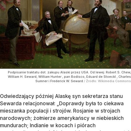
Podpisanie traktatu dot. zakupu Alaski przez USA. Od lewej: Robert S. Chew,
William H. Seward, William Hunter , pan Bodisco, Eduard de Stoeckl , Charles
Sumner i Frederick W. Seward
/ Źródło:
Wikimedia Commons
Odwiedzający później Alaskę syn sekretarza stanu
Sewarda relacjonował: „Doprawdy była to ciekawa
mieszanka populacji i strojów. Rosjanie w strojach
narodowych; żołnierze amerykańscy w niebieskich
mundurach; Indianie w kocach i piórach