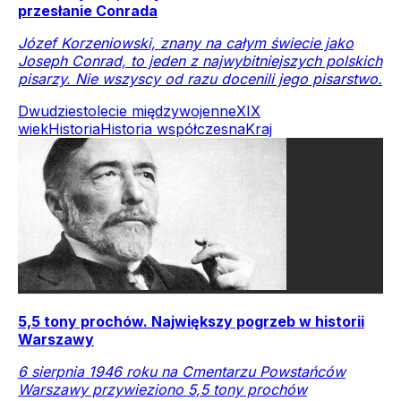
przesłanie Conrada
Józef Korzeniowski, znany na całym świecie jako
Joseph Conrad, to jeden z najwybitniejszych polskich
pisarzy. Nie wszyscy od razu docenili jego pisarstwo.
Dwudziestolecie międzywojenne
XIX
wiek
Historia
Historia współczesna
Kraj
5,5 tony prochów. Największy pogrzeb w historii
Warszawy
6 sierpnia 1946 roku na Cmentarzu Powstańców
Warszawy przywieziono 5,5 tony prochów