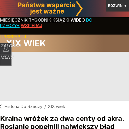
ROZWIŃ
▼
MIESIĘCZNIK
TYGODNIK
KSIĄŻKI
WIDEO
DO
RZECZY+
WSPIERAJ
SUBSKRYBUJ
XIX WIEK
ZALOGUJ
MENU
Historia Do Rzeczy
/
XIX wiek
Kraina wróżek za dwa centy od akra.
Rosjanie popełnili największy błąd