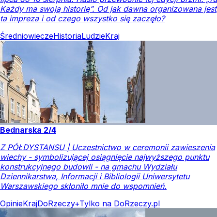
Każdy ma swoją historię”. Od jak dawna organizowana jest
ta impreza i od czego wszystko się zaczęło?
Średniowiecze
Historia
Ludzie
Kraj
Bednarska 2/4
Z PÓŁDYSTANSU | Uczestnictwo w ceremonii zawieszenia
wiechy - symbolizującej osiągnięcie najwyższego punktu
konstrukcyjnego budowli - na gmachu Wydziału
Dziennikarstwa, Informacji i Bibliologii Uniwersytetu
Warszawskiego skłoniło mnie do wspomnień.
Opinie
Kraj
DoRzeczy+
Tylko na DoRzeczy.pl