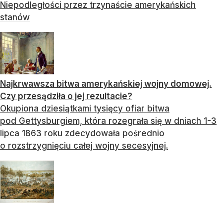
Niepodległości przez trzynaście amerykańskich
stanów
Najkrwawsza bitwa amerykańskiej wojny domowej.
Czy przesądziła o jej rezultacie?
Okupiona dziesiątkami tysięcy ofiar bitwa
pod Gettysburgiem, która rozegrała się w dniach 1-3
lipca 1863 roku zdecydowała pośrednio
o rozstrzygnięciu całej wojny secesyjnej.