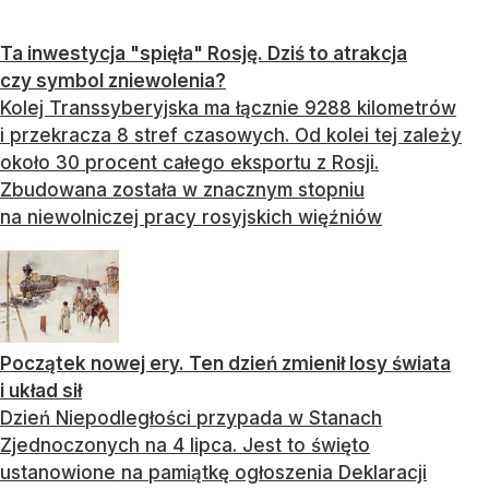
Ta inwestycja "spięła" Rosję. Dziś to atrakcja
czy symbol zniewolenia?
Kolej Transsyberyjska ma łącznie 9288 kilometrów
i przekracza 8 stref czasowych. Od kolei tej zależy
około 30 procent całego eksportu z Rosji.
Zbudowana została w znacznym stopniu
na niewolniczej pracy rosyjskich więźniów
Początek nowej ery. Ten dzień zmienił losy świata
i układ sił
Dzień Niepodległości przypada w Stanach
Zjednoczonych na 4 lipca. Jest to święto
ustanowione na pamiątkę ogłoszenia Deklaracji