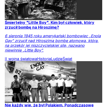
Śmiertelny "Little Boy". Kim był człowiek, który
zrzucił bombę na Hiroszimę?
6 sierpnia 1945 roku amerykański bombowiec „Enola
Gay” zrzucił nad Hiroszimą bombę atomową, którą,
na przekór jej niszczycielskiej sile, nazwano
niewinnie „Little Boy”.
II wojna światowa
Historia
Ludzie
Świat
Nie każdy wie, że był Polakiem. Ponadczasowe