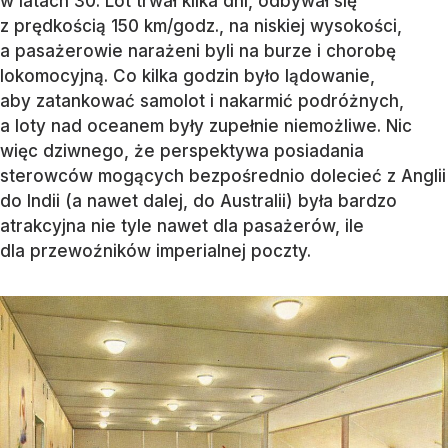
w latach 30. Lot trwał kilka dni, odbywał się
z prędkością 150 km/godz., na niskiej wysokości,
a pasażerowie narażeni byli na burze i chorobę
lokomocyjną. Co kilka godzin było lądowanie,
aby zatankować samolot i nakarmić podróżnych,
a loty nad oceanem były zupełnie niemożliwe. Nic
więc dziwnego, że perspektywa posiadania
sterowców mogących bezpośrednio dolecieć z Anglii
do Indii (a nawet dalej, do Australii) była bardzo
atrakcyjna nie tyle nawet dla pasażerów, ile
dla przewoźników imperialnej poczty.