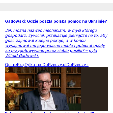
Gadowski: Gdzie poszła polska pomoc na Ukrainie?
Jak można nazwać mechanizm, w myśl którego
gospodarz, żywiciel, przekazuje pieniądze na to, aby
gość zajmował kolejne pokoje, a w końcu
wynajmował mu jego własne meble i pobierał opłaty
za przygotowywane przez siebie posiłki? – pyta
Witold Gadowski.
Opinie
Kraj
Tylko na DoRzeczy.pl
DoRzeczy+