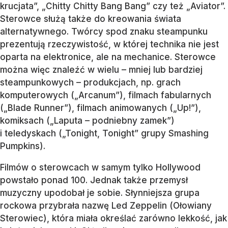
krucjata”, „Chitty Chitty Bang Bang” czy też „Aviator”.
Sterowce służą także do kreowania świata
alternatywnego. Twórcy spod znaku steampunku
prezentują rzeczywistość, w której technika nie jest
oparta na elektronice, ale na mechanice. Sterowce
można więc znaleźć w wielu – mniej lub bardziej
steampunkowych – produkcjach, np. grach
komputerowych („Arcanum”), filmach fabularnych
(„Blade Runner”), filmach animowanych („Up!”),
komiksach („Laputa – podniebny zamek”)
i teledyskach („Tonight, Tonight” grupy Smashing
Pumpkins).
Filmów o sterowcach w samym tylko Hollywood
powstało ponad 100. Jednak także przemysł
muzyczny upodobał je sobie. Słynniejsza grupa
rockowa przybrała nazwę Led Zeppelin (Ołowiany
Sterowiec), która miała określać zarówno lekkość, jak