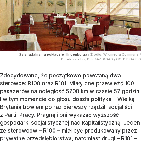
Sala jadalna na pokładzie Hindenburga
/ Źródło:
Wikimedia Commons
/
Bundesarchiv, Bild 147-0640 / CC-BY-SA 3.0
Zdecydowano, że początkowo powstaną dwa
sterowce: R100 oraz R101. Miały one przewieźć 100
pasażerów na odległość 5700 km w czasie 57 godzin.
I w tym momencie do głosu doszła polityka – Wielką
Brytanią bowiem po raz pierwszy rządzili socjaliści
z Partii Pracy. Pragnęli oni wykazać wyższość
gospodarki socjalistycznej nad kapitalistyczną. Jeden
ze sterowców – R100 – miał być produkowany przez
prywatne przedsiębiorstwa, natomiast drugi – R101 –