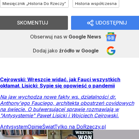
Miesięcznik „Historia Do Rzeczy”
Historia współczesna
SKOMENTUJ
UDOSTĘPNIJ
Obserwuj nas
w
Google News
Dodaj jako
źródło w Google
Cejrowski: Wreszcie widać, jak Fauci wszystkich
okłamał. Lisicki: Sypie się opowieść o pandemii
Na jaw wychodzą nowe fakty ws. działalności dr.
Anthony'ego Fauciego, architekta obostrzeń covidowych
na świecie. O bulwersującej sprawie rozmawiają w
"Antysystemie" Paweł Lisicki i Wojciech Cejrowski.
Antysystem
Opinie
Świat
Tylko na DoRzeczy.pl