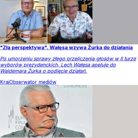
"Zła perspektywa". Wałęsa wzywa Żurka do działania
Po umorzeniu sprawy złego przeliczenia głosów w II turze
wyborów prezydenckich, Lech Wałęsa apeluje do
Waldemara Żurka o podjęcie działań.
Kraj
Obserwator mediów