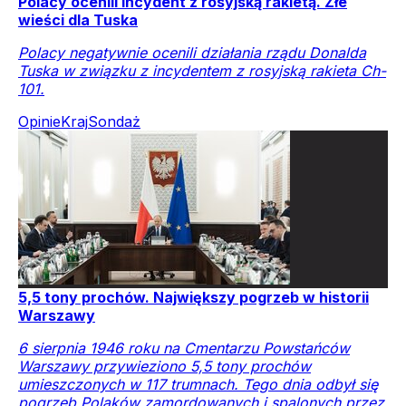
Polacy ocenili incydent z rosyjską rakietą. Złe
wieści dla Tuska
Polacy negatywnie ocenili działania rządu Donalda
Tuska w związku z incydentem z rosyjską rakieta Ch-
101.
Opinie
Kraj
Sondaż
5,5 tony prochów. Największy pogrzeb w historii
Warszawy
6 sierpnia 1946 roku na Cmentarzu Powstańców
Warszawy przywieziono 5,5 tony prochów
umieszczonych w 117 trumnach. Tego dnia odbył się
pogrzeb Polaków zamordowanych i spalonych przez