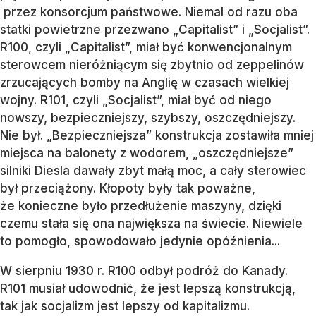
przez konsorcjum państwowe. Niemal od razu oba
statki powietrzne przezwano „Capitalist” i „Socjalist”.
R100, czyli „Capitalist”, miał być konwencjonalnym
sterowcem nieróżniącym się zbytnio od zeppelinów
zrzucających bomby na Anglię w czasach wielkiej
wojny. R101, czyli „Socjalist”, miał być od niego
nowszy, bezpieczniejszy, szybszy, oszczędniejszy.
Nie był. „Bezpieczniejsza” konstrukcja zostawiła mniej
miejsca na balonety z wodorem, „oszczędniejsze”
silniki Diesla dawały zbyt małą moc, a cały sterowiec
był przeciążony. Kłopoty były tak poważne,
że konieczne było przedłużenie maszyny, dzięki
czemu stała się ona największa na świecie. Niewiele
to pomogło, spowodowało jedynie opóźnienia...
W sierpniu 1930 r. R100 odbył podróż do Kanady.
R101 musiał udowodnić, że jest lepszą konstrukcją,
tak jak socjalizm jest lepszy od kapitalizmu.