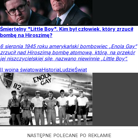
Śmiertelny "Little Boy". Kim był człowiek, który zrzucił
bombę na Hiroszimę?
6 sierpnia 1945 roku amerykański bombowiec „Enola Gay”
zrzucił nad Hiroszimą bombę atomową, którą, na przekór
jej niszczycielskiej sile, nazwano niewinnie „Little Boy”.
II wojna światowa
Historia
Ludzie
Świat