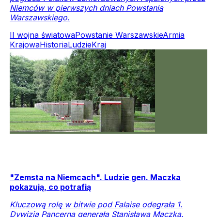
Niemców w pierwszych dniach Powstania
Warszawskiego.
II wojna światowa
Powstanie Warszawskie
Armia
Krajowa
Historia
Ludzie
Kraj
"Zemsta na Niemcach". Ludzie gen. Maczka
pokazują, co potrafią
Kluczową rolę w bitwie pod Falaise odegrała 1.
Dywizja Pancerna generała Stanisława Maczka.