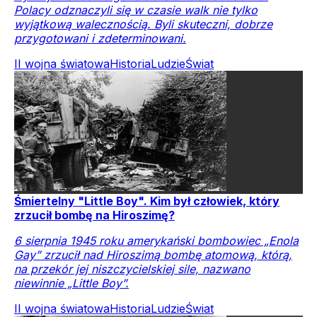
Polacy odznaczyli się w czasie walk nie tylko
wyjątkową walecznością. Byli skuteczni, dobrze
przygotowani i zdeterminowani.
II wojna światowa
Historia
Ludzie
Świat
Śmiertelny "Little Boy". Kim był człowiek, który
zrzucił bombę na Hiroszimę?
6 sierpnia 1945 roku amerykański bombowiec „Enola
Gay” zrzucił nad Hiroszimą bombę atomową, którą,
na przekór jej niszczycielskiej sile, nazwano
niewinnie „Little Boy”.
II wojna światowa
Historia
Ludzie
Świat