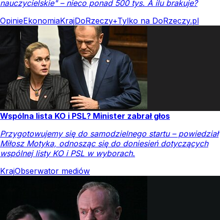
nauczycielskie" – nieco ponad 500 tys. A ilu brakuje?
Opinie
Ekonomia
Kraj
DoRzeczy+
Tylko na DoRzeczy.pl
Wspólna lista KO i PSL? Minister zabrał głos
Przygotowujemy się do samodzielnego startu – powiedział
Miłosz Motyka, odnosząc się do doniesień dotyczących
wspólnej listy KO i PSL w wyborach.
Kraj
Obserwator mediów