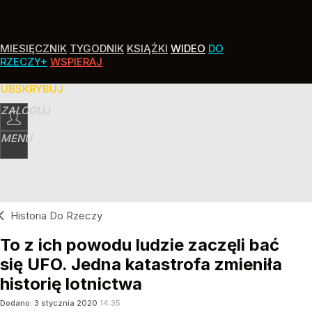
MIESIĘCZNIK
TYGODNIK
KSIĄŻKI
WIDEO
DO
RZECZY+
WSPIERAJ
SUBSKRYBUJ
ZALOGUJ
MENU
Historia Do Rzeczy
To z ich powodu ludzie zaczęli bać
się UFO. Jedna katastrofa zmieniła
historię lotnictwa
Dodano:
3
stycznia
2020
14:35