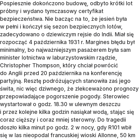
Pospiesznie dokończono budowę, odbyto krótki lot
próbny i wydano tymczasowy certyfikat
bezpieczeństwa. Nie bacząc na to, że jesień była
w pełni i kończył się sezon bezpiecznych lotów,
zadecydowano o dziewiczym rejsie do Indii. Miał się
rozpocząć 4 października 1931 r. Margines błędu był
minimalny, bo najważniejszym pasażerem była sam
minister lotnictwa w laburzystowskim rządzie,
Christopher Thompson, który chciał powrócić
do Anglii przed 20 października na konferencję
partyjną. Resztę podróżujących stanowiła zaś jego
świta, nic więc dziwnego, że zlekceważono prognozy
przepowiadające pogorszenie pogody. Sterowiec
wystartował o godz. 18.30 w ulewnym deszczu
i przez kolejne kilka godzin nasiąkał wodą, stając się
coraz cięższy i coraz mniej sterowny. Do tragedii
doszło kilka minut po godz. 2 w nocy, gdy R101 wbił
się w las nieopodal francuskiej wioski Allonne, 50 km