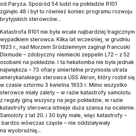
od Paryża. Spośród 54 ludzi na pokładzie R101
zginęło 48 i był to również koniec programu rozwoju
brytyjskich sterowców…
Katastrofa R101 nie była wcale najbardziej tragicznym
wypadkiem sterowca. Kilka lat wcześniej, w grudniu
1923 r., nad Morzem Śródziemnym zaginął francuski
Dixmude – zdobyczny niemiecki zeppelin L72 – z 52
osobami na pokładzie. I ta hekatomba nie była jednak
największa – 73 ofiary śmiertelne przyniosła utrata
amerykańskiego sterowca USS Akron, który rozbił się
w czasie sztormu 3 kwietna 1933 r. Mimo wszystko
sterowce miały zalety – w razie katastrofy samolotu
z reguły giną wszyscy na jego pokładzie, w razie
katastrofy sterowca istnieje duża szansa na ocalenie.
Samoloty z lat 20. i 30 były małe, więc katastrofy –
bardzo wówczas częste – nie oddziaływały
na wyobraźnię...