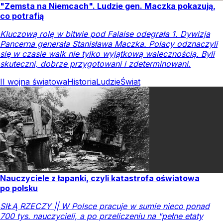
"Zemsta na Niemcach". Ludzie gen. Maczka pokazują,
co potrafią
Kluczową rolę w bitwie pod Falaise odegrała 1. Dywizja
Pancerna generała Stanisława Maczka. Polacy odznaczyli
się w czasie walk nie tylko wyjątkową walecznością. Byli
skuteczni, dobrze przygotowani i zdeterminowani.
II wojna światowa
Historia
Ludzie
Świat
Nauczyciele z łapanki, czyli katastrofa oświatowa
po polsku
SIŁĄ RZECZY || W Polsce pracuje w sumie nieco ponad
700 tys. nauczycieli, a po przeliczeniu na "pełne etaty