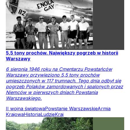
5,5 tony prochów. Największy pogrzeb w historii
Warszawy
6 sierpnia 1946 roku na Cmentarzu Powstańców
Warszawy przywieziono 5,5 tony prochów
umieszczonych w 117 trumnach. Tego dnia odbył się
pogrzeb Polaków zamordowanych i spalonych przez
Niemców w pierwszych dniach Powstania
Warszawskiego.
II wojna światowa
Powstanie Warszawskie
Armia
Krajowa
Historia
Ludzie
Kraj