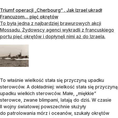
Triumf operacji „Cherbourg” . Jak Izrael ukradł
Francuzom... pięć okrętów
To była jedna z najbardziej brawurowych akcji
Mossadu. Żydowscy agenci wykradli z francuskiego
portu pięć okrętów i dopłynęli nimi aż do Izraela.
To właśnie wielkość stała się przyczyną upadku
sterowców. A dokładniej: wielkość stała się przyczyną
upadku wielkich sterowców. Małe, „miękkie”
sterowce, zwane blimpami, latają do dziś. W czasie
II wojny światowej powszechnie służyły
do patrolowania mórz i oceanów, szukały okrętów