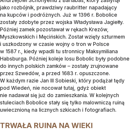
Andrzejowi Schonyemu z Barlabas, który zasłynął
jako rozbójnik, prawdziwy raubritter napadający
na kupców i podróżnych. Już w 1396 r. Bobolice
zostały zdobyte przez wojska Władysława Jagiełły.
Później zamek pozostawał w rękach Krezów,
Myszkowskich i Męcińskich. Został wzięty szturmem
i uszkodzony w czasie wojny o tron w Polsce
w 1587 r., kiedy wpadli tu stronnicy Maksymiliana
Habsburga. Później koleje losu Bobolic były podobne
do innych polskich zamków – zostały zrujnowane
przez Szwedów, a przed 1683 r. opuszczone.
W każdym razie Jan III Sobieski, który podążał tędy
pod Wiedeń, nie nocował tutaj, gdyż obiekt
nie nadawał się już do zamieszkania. W kolejnych
stuleciach Bobolice stały się tylko malowniczą ruiną
uwiecznioną na licznych szkicach i fotografiach.
TRWAŁA RUINA NA WIEKI