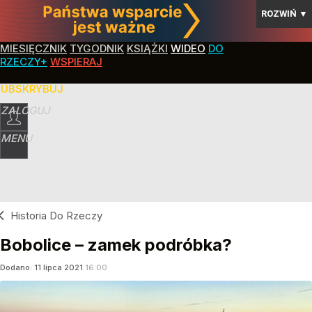
ROZWIŃ
▼
MIESIĘCZNIK
TYGODNIK
KSIĄŻKI
WIDEO
DO
RZECZY+
WSPIERAJ
SUBSKRYBUJ
ZALOGUJ
MENU
Historia Do Rzeczy
Bobolice – zamek podróbka?
Dodano:
11
lipca
2021
16:00