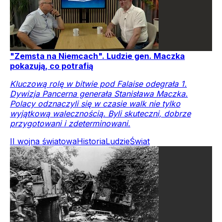
"Zemsta na Niemcach". Ludzie gen. Maczka
pokazują, co potrafią
Kluczową rolę w bitwie pod Falaise odegrała 1.
Dywizja Pancerna generała Stanisława Maczka.
Polacy odznaczyli się w czasie walk nie tylko
wyjątkową walecznością. Byli skuteczni, dobrze
przygotowani i zdeterminowani.
II wojna światowa
Historia
Ludzie
Świat