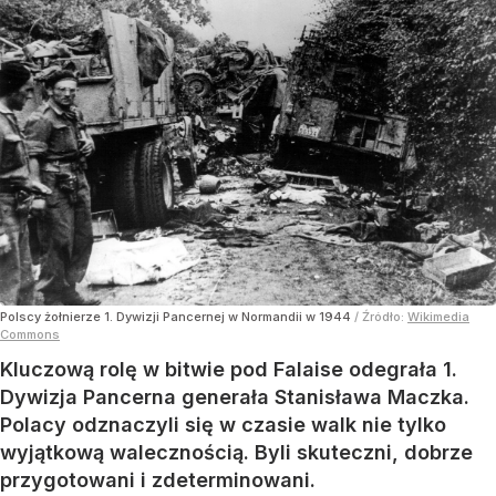
Polscy żołnierze 1. Dywizji Pancernej w Normandii w 1944
/ Źródło:
Wikimedia
Commons
Kluczową rolę w bitwie pod Falaise odegrała 1.
Dywizja Pancerna generała Stanisława Maczka.
Polacy odznaczyli się w czasie walk nie tylko
wyjątkową walecznością. Byli skuteczni, dobrze
przygotowani i zdeterminowani.