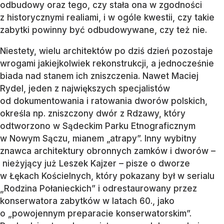
odbudowy oraz tego, czy stała ona w zgodności
z historycznymi realiami, i w ogóle kwestii, czy takie
zabytki powinny być odbudowywane, czy też nie.
Niestety, wielu architektów po dziś dzień pozostaje
wrogami jakiejkolwiek rekonstrukcji, a jednocześnie
biada nad stanem ich zniszczenia. Nawet Maciej
Rydel, jeden z największych specjalistów
od dokumentowania i ratowania dworów polskich,
określa np. zniszczony dwór z Rdzawy, który
odtworzono w Sądeckim Parku Etnograficznym
w Nowym Sączu, mianem „atrapy”. Inny wybitny
znawca architektury obronnych zamków i dworów –
nieżyjący już Leszek Kajzer – pisze o dworze
w Łękach Kościelnych, który pokazany był w serialu
„Rodzina Połanieckich” i odrestaurowany przez
konserwatora zabytków w latach 60., jako
o „powojennym preparacie konserwatorskim”.