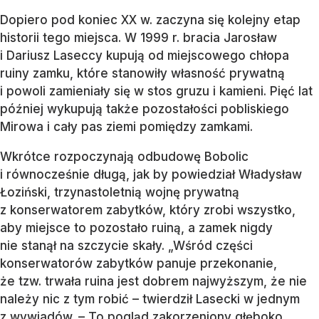
Dopiero pod koniec XX w. zaczyna się kolejny etap
historii tego miejsca. W 1999 r. bracia Jarosław
i Dariusz Laseccy kupują od miejscowego chłopa
ruiny zamku, które stanowiły własność prywatną
i powoli zamieniały się w stos gruzu i kamieni. Pięć lat
później wykupują także pozostałości pobliskiego
Mirowa i cały pas ziemi pomiędzy zamkami.
Wkrótce rozpoczynają odbudowę Bobolic
i równocześnie długą, jak by powiedział Władysław
Łoziński, trzynastoletnią wojnę prywatną
z konserwatorem zabytków, który zrobi wszystko,
aby miejsce to pozostało ruiną, a zamek nigdy
nie stanął na szczycie skały. „Wśród części
konserwatorów zabytków panuje przekonanie,
że tzw. trwała ruina jest dobrem najwyższym, że nie
należy nic z tym robić – twierdził Lasecki w jednym
z wywiadów. – To pogląd zakorzeniony głęboko