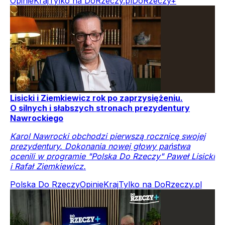
Opinie
Kraj
Tylko na DoRzeczy.pl
DoRzeczy+
Lisicki i Ziemkiewicz rok po zaprzysiężeniu.
O silnych i słabszych stronach prezydentury
Nawrockiego
Karol Nawrocki obchodzi pierwszą rocznicę swojej
prezydentury. Dokonania nowej głowy państwa
ocenili w programie "Polska Do Rzeczy" Paweł Lisicki
i Rafał Ziemkiewicz.
Polska Do Rzeczy
Opinie
Kraj
Tylko na DoRzeczy.pl