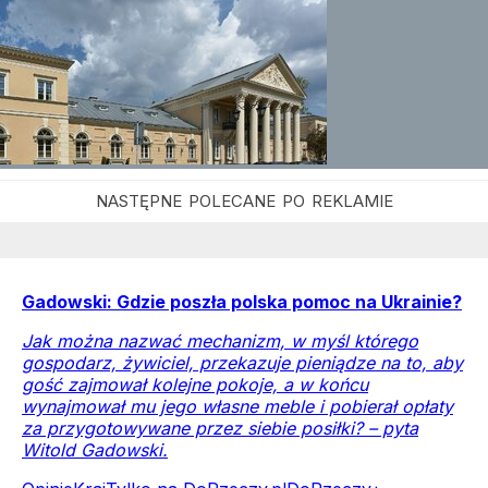
Gadowski: Gdzie poszła polska pomoc na Ukrainie?
Jak można nazwać mechanizm, w myśl którego
gospodarz, żywiciel, przekazuje pieniądze na to, aby
gość zajmował kolejne pokoje, a w końcu
wynajmował mu jego własne meble i pobierał opłaty
za przygotowywane przez siebie posiłki? – pyta
Witold Gadowski.