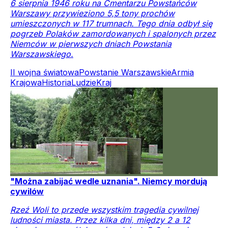
6 sierpnia 1946 roku na Cmentarzu Powstańców
Warszawy przywieziono 5,5 tony prochów
umieszczonych w 117 trumnach. Tego dnia odbył się
pogrzeb Polaków zamordowanych i spalonych przez
Niemców w pierwszych dniach Powstania
Warszawskiego.
II wojna światowa
Powstanie Warszawskie
Armia
Krajowa
Historia
Ludzie
Kraj
"Można zabijać wedle uznania". Niemcy mordują
cywilów
Rzeź Woli to przede wszystkim tragedia cywilnej
ludności miasta. Przez kilka dni, między 2 a 12