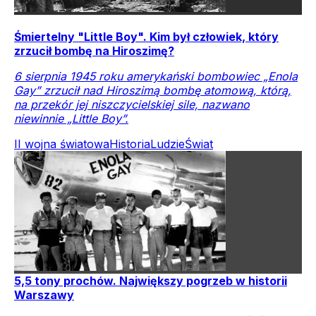
Śmiertelny "Little Boy". Kim był człowiek, który
zrzucił bombę na Hiroszimę?
6 sierpnia 1945 roku amerykański bombowiec „Enola
Gay” zrzucił nad Hiroszimą bombę atomową, którą,
na przekór jej niszczycielskiej sile, nazwano
niewinnie „Little Boy”.
II wojna światowa
Historia
Ludzie
Świat
5,5 tony prochów. Największy pogrzeb w historii
Warszawy