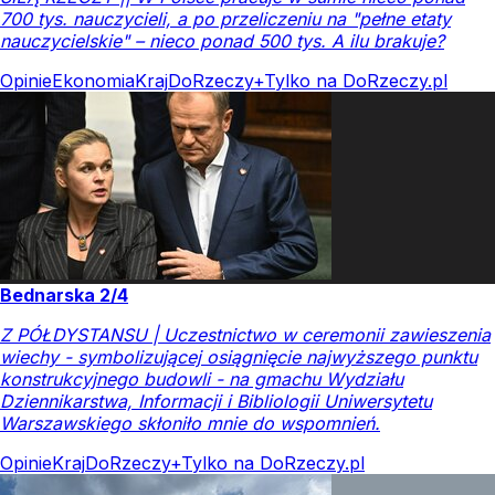
700 tys. nauczycieli, a po przeliczeniu na "pełne etaty
nauczycielskie" – nieco ponad 500 tys. A ilu brakuje?
Opinie
Ekonomia
Kraj
DoRzeczy+
Tylko na DoRzeczy.pl
Bednarska 2/4
Z PÓŁDYSTANSU | Uczestnictwo w ceremonii zawieszenia
wiechy - symbolizującej osiągnięcie najwyższego punktu
konstrukcyjnego budowli - na gmachu Wydziału
Dziennikarstwa, Informacji i Bibliologii Uniwersytetu
Warszawskiego skłoniło mnie do wspomnień.
Opinie
Kraj
DoRzeczy+
Tylko na DoRzeczy.pl