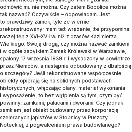
odmówić mu nie można. Czy zatem Bobolice można
tak nazwać? Oczywiście – odpowiadam. Jest
to prawdziwy zamek, tyle że wiernie
zrekonstruowany; mam też wrażenie, że przypomina
raczej ten z XVI–XVII w. niż z czasów Kazimierza
Wielkiego. Swoją drogą, czy można nazwać zamkiem
i w ogóle zabytkiem Zamek Królewski w Warszawie,
spalony 17 września 1939 r. i wysadzony w powietrze
przez Niemców, a następnie odbudowany z dbałością
o szczegóły? Jeśli rekonstruowane współcześnie
obiekty opierają się na solidnych podstawach
historycznych, włączając plany, materiał wykonania
i wyposażenie, to bez wątpienia są tym, czym być
powinny: zamkami, pałacami i dworami. Czy jednak
zamkiem jest obiekt budowany przez korporację
szemranych japiszów w Stobnicy w Puszczy
Noteckiej, z pogwałceniem prawa budowlanego?