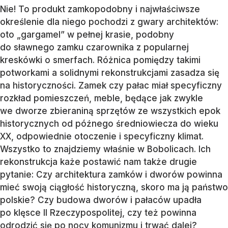
Nie! To produkt zamkopodobny i najwłaściwsze
określenie dla niego pochodzi z gwary architektów:
oto „gargamel” w pełnej krasie, podobny
do sławnego zamku czarownika z popularnej
kreskówki o smerfach. Różnica pomiędzy takimi
potworkami a solidnymi rekonstrukcjami zasadza się
na historyczności. Zamek czy pałac miał specyficzny
rozkład pomieszczeń, meble, będące jak zwykle
we dworze zbieraniną sprzętów ze wszystkich epok
historycznych od późnego średniowiecza do wieku
XX, odpowiednie otoczenie i specyficzny klimat.
Wszystko to znajdziemy właśnie w Bobolicach. Ich
rekonstrukcja każe postawić nam także drugie
pytanie: Czy architektura zamków i dworów powinna
mieć swoją ciągłość historyczną, skoro ma ją państwo
polskie? Czy budowa dworów i pałaców upadła
po klęsce II Rzeczypospolitej, czy też powinna
odrodzić się po nocy komunizmu i trwać dalej?