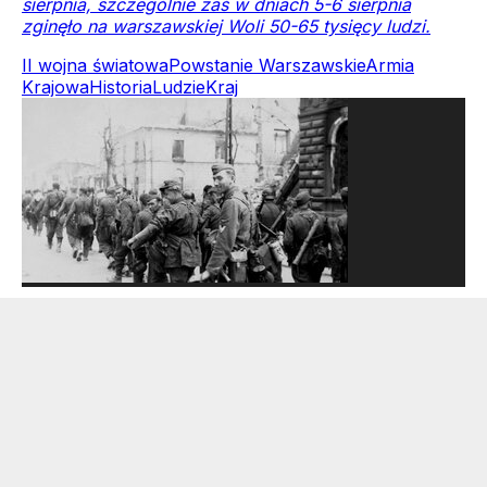
sierpnia, szczególnie zaś w dniach 5-6 sierpnia
zginęło na warszawskiej Woli 50-65 tysięcy ludzi.
II wojna światowa
Powstanie Warszawskie
Armia
Krajowa
Historia
Ludzie
Kraj