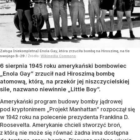
Załoga (niekompletna) Enola Gay, która zrzuciła bombę na Hiroszimę, na tle
swojego B-29
/ Źródło:
Wikimedia Commons
6 sierpnia 1945 roku amerykański bombowiec
„Enola Gay” zrzucił nad Hiroszimą bombę
atomową, którą, na przekór jej niszczycielskiej
sile, nazwano niewinnie „Little Boy”.
Amerykański program budowy bomby jądrowej
pod kryptonimem „Projekt Manhattan” rozpoczął się
w 1942 roku na polecenie prezydenta Franklina D.
Roosevelta. Amerykanie chcieli stworzyć broń,
z którą nie może się równać żadna inna dostępna