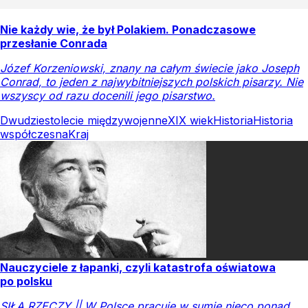
Nie każdy wie, że był Polakiem. Ponadczasowe
przesłanie Conrada
Józef Korzeniowski, znany na całym świecie jako Joseph
Conrad, to jeden z najwybitniejszych polskich pisarzy. Nie
wszyscy od razu docenili jego pisarstwo.
Dwudziestolecie międzywojenne
XIX wiek
Historia
Historia
współczesna
Kraj
Nauczyciele z łapanki, czyli katastrofa oświatowa
po polsku
SIŁĄ RZECZY || W Polsce pracuje w sumie nieco ponad