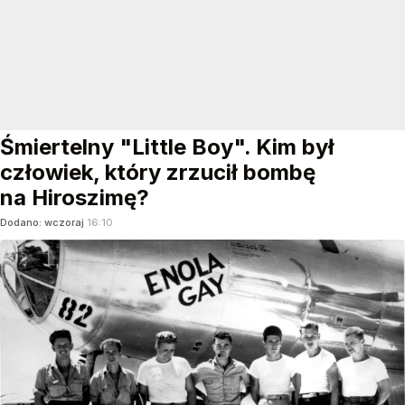
Śmiertelny "Little Boy". Kim był
człowiek, który zrzucił bombę
na Hiroszimę?
Dodano:
wczoraj
16:10