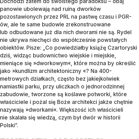
Dochodzi zatem do swoistego paradoksu – obaj
panowie ubolewają nad ruiną dworków
pozostawionych przez PRL na pastwę czasu i PGR-
ów, ale te same budowle zrekonstruowane
lub odbudowane już dla nich dworami nie są. Rydel
nie ukrywa niechęci do współcześnie powstałych
obiektów. Pisze: „Co powiedziałby książę Czartoryski
dziś, widząc budownictwo wiejskie i miejskie,
mieniące się »dworkowym«, które można by określić
jako »kundlizm architektoniczny «? Na 400-
metrowych działkach, często bez jakiejkolwiek
namiastki parku, przy uliczkach o jednorodzinnej
zabudowie, tworzone są koślawe potworki, które
właściciele i pożal się Boże architekci jakże chętnie
nazywają »dworkami«. Większość ich właścicieli
nie skalała się wiedzą, czym był dwór w historii
Polski”.