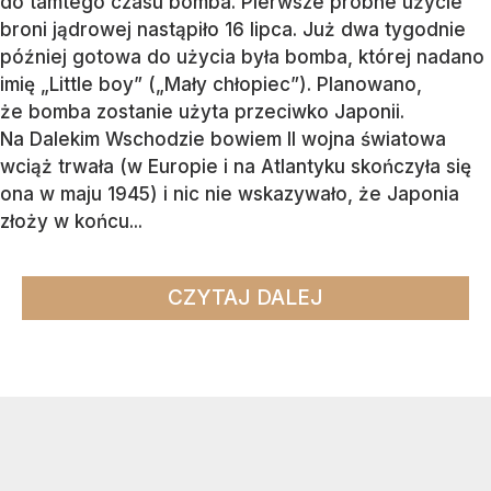
do tamtego czasu bomba. Pierwsze próbne użycie
broni jądrowej nastąpiło 16 lipca. Już dwa tygodnie
później gotowa do użycia była bomba, której nadano
imię „Little boy” („Mały chłopiec”). Planowano,
że bomba zostanie użyta przeciwko Japonii.
Na Dalekim Wschodzie bowiem II wojna światowa
wciąż trwała (w Europie i na Atlantyku skończyła się
ona w maju 1945) i nic nie wskazywało, że Japonia
złoży w końcu...
CZYTAJ DALEJ