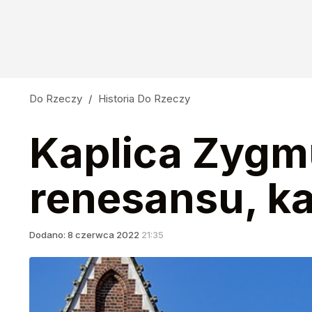
Do Rzeczy
/
Historia Do Rzeczy
Kaplica Zygm
renesansu, ka
Dodano:
8
czerwca
2022
21:35