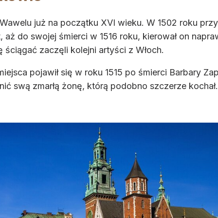
 Wawelu już na początku XVI wieku. W 1502 roku prz
t, aż do swojej śmierci w 1516 roku, kierował on napr
ściągać zaczęli kolejni artyści z Włoch.
jsca pojawił się w roku 1515 po śmierci Barbary Zapo
ć swą zmarłą żonę, którą podobno szczerze kochał. C