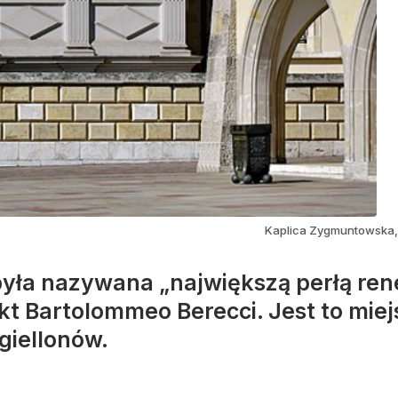
Kaplica Zygmuntowska
ła nazywana „największą perłą rene
ekt Bartolommeo Berecci. Jest to mi
giellonów.