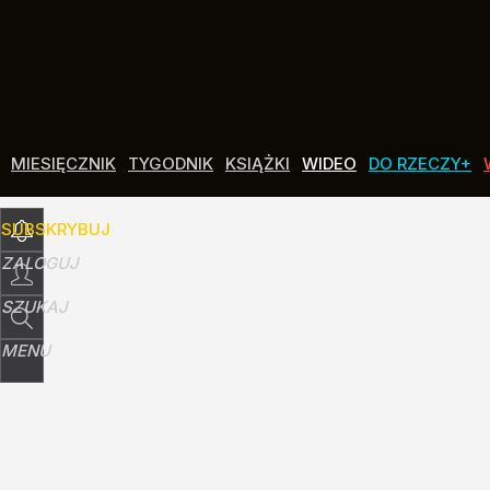
Udostępnij
0
Skomentuj
MIESIĘCZNIK
TYGODNIK
KSIĄŻKI
WIDEO
DO RZECZY+
SUBSKRYBUJ
ZALOGUJ
SZUKAJ
MENU