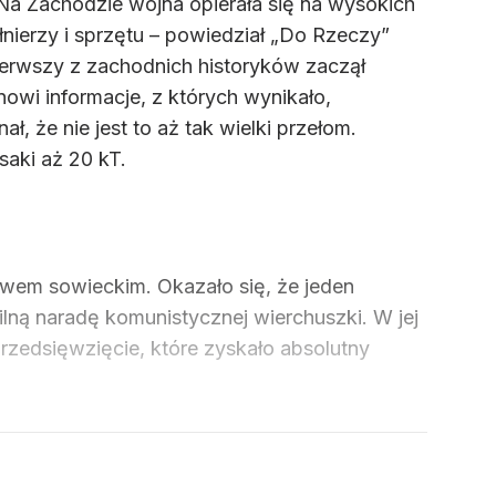
 Na Zachodzie wojna opierała się na wysokich
nierzy i sprzętu – powiedział „Do Rzeczy”
pierwszy z zachodnich historyków zaczął
wi informacje, z których wynikało,
, że nie jest to aż tak wielki przełom.
aki aż 20 kT.
twem sowieckim. Okazało się, że jeden
lną naradę komunistycznej wierchuszki. W jej
rzedsięwzięcie, które zyskało absolutny