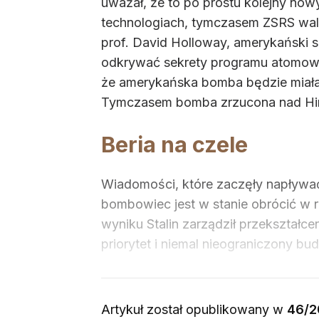
uważał, że to po prostu kolejny now
technologiach, tymczasem ZSRS walcz
prof. David Holloway, amerykański so
odkrywać sekrety programu atomoweg
że amerykańska bomba będzie miała mo
Tymczasem bomba zrzucona nad Hiro
Beria na czele
Wiadomości, które zaczęły napływać 
bombowiec jest w stanie obrócić w r
wyniku Stalin zarządził przekształc
priorytet i niemal nieograniczony bud
Artykuł został opublikowany w
46/2