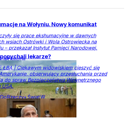
macje na Wołyniu. Nowy komunikat
czyły się prace ekshumacyjne w dawnych
ch wsiach Ostrówki i Wola Ostrowiecka na
u – przekazał Instytut Pamięci Narodowej.
popychali lekarze?
Kraj
Historia
 ŁBA | Ciekawym widowiskiem cieszyć się
Amerykanie, obserwujący przesłuchania przed
ją do spraw Bezpieczeństwa Wewnętrznego
u USA.
DoRzeczy+
Świat
W
ze