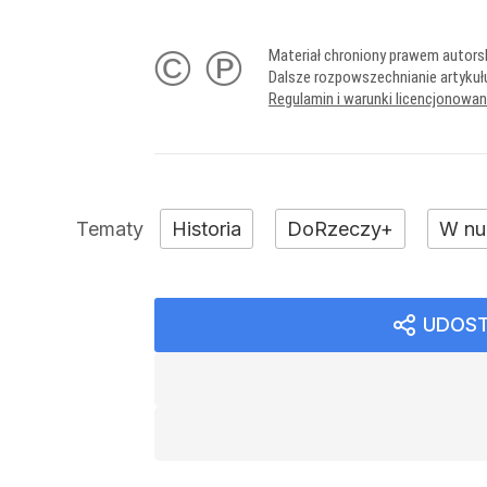
© ℗
Materiał chroniony prawem autors
Dalsze rozpowszechnianie artykuł
Regulamin i warunki licencjonowa
Historia
DoRzeczy+
W nu
UDOST