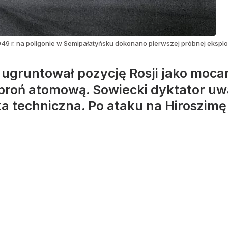
1949 r. na poligonie w Semipałatyńsku dokonano pierwszej próbnej ekspl
 ugruntował pozycję Rosji jako mocar
roń atomową. Sowiecki dyktator uważa
a techniczna. Po ataku na Hiroszim