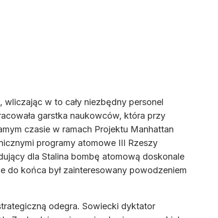
, wliczając w to cały niezbędny personel
racowała garstka naukowców, która przy
amym czasie w ramach Projektu Manhattan
hnicznymi programy atomowe III Rzeszy
udujący dla Stalina bombę atomową doskonale
l nie do końca był zainteresowany powodzeniem
ę strategiczną odegra. Sowiecki dyktator