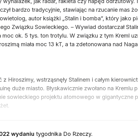
y wynalazek, jak radar, rakieta czy napęd odrzutowy.
ył bardzo tradycyjnie, stawiając na rzucanie mas żoł
wietolog, autor książki „Stalin i bomba”, który jako 
o Związku Sowieckiego. – Wywiad dostarczał Stalino
c ok. 5 tys. ton trotylu. W związku z tym Kreml uznał
szimą miała moc 13 kT, a ta zdetonowana nad Nagas
z Hiroszimy, wstrząsnęły Stalinem i całym kierownic
uinę duże miasto. Błyskawicznie zwołano na Kremlu pi
enie sowieckiego projektu atomowego w gigantyczne p
żet.
022 wydaniu
tygodnika Do Rzeczy
.