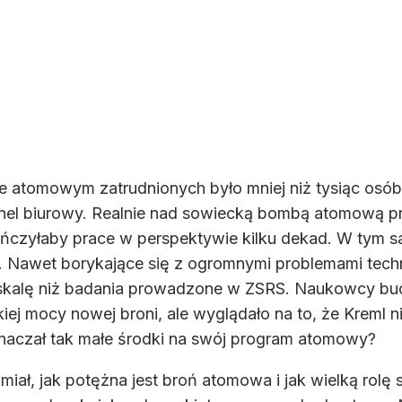
ie atomowym zatrudnionych było mniej niż tysiąc osób
onel biurowy. Realnie nad sowiecką bombą atomową p
czyłaby prace w perspektywie kilku dekad. W tym s
dzi. Nawet borykające się z ogromnymi problemami tec
ą skalę niż badania prowadzone w ZSRS. Naukowcy b
kiej mocy nowej broni, ale wyglądało na to, że Krem
znaczał tak małe środki na swój program atomowy?
ozumiał, jak potężna jest broń atomowa i jak wielką rol