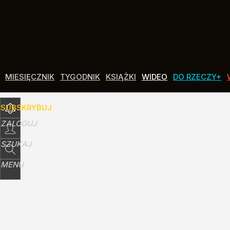
Udostępnij
0
Skomentuj
MIESIĘCZNIK
TYGODNIK
KSIĄŻKI
WIDEO
DO RZECZY+
SUBSKRYBUJ
ZALOGUJ
SZUKAJ
MENU