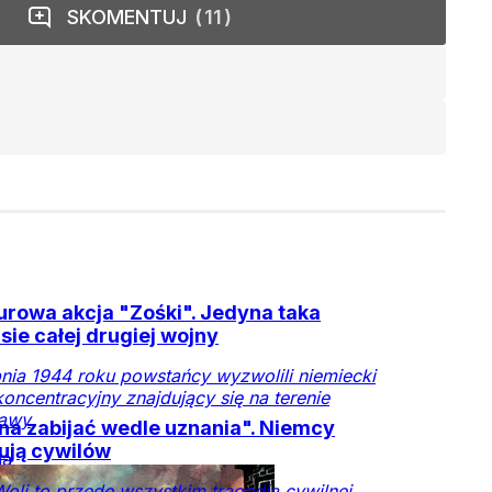
SKOMENTUJ
11
rowa akcja "Zośki". Jedyna taka
sie całej drugiej wojny
pnia 1944 roku powstańcy wyzwolili niemiecki
oncentracyjny znajdujący się na terenie
awy
a zabijać wedle uznania". Niemcy
ują cywilów
na
owa
Powstanie
oli to przede wszystkim tragedia cywilnej