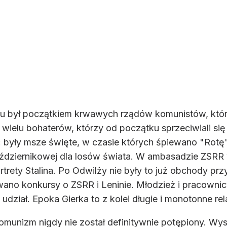
u był początkiem krwawych rządów komunistów, które 
, a wielu bohaterów, którzy od początku sprzeciwiali 
: były msze święte, w czasie których śpiewano "Rotę"
Październikowej dla losów świata. W ambasadzie ZSRR
trety Stalina. Po Odwilży nie były to już obchody pr
ano konkursy o ZSRR i Leninie. Młodzież i pracowni
 udział. Epoka Gierka to z kolei długie i monotonne re
omunizm nigdy nie został definitywnie potępiony. Wy