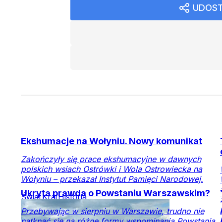
UDOST
Ekshumacje na Wołyniu. Nowy komunikat
Zakończyły się prace ekshumacyjne w dawnych
polskich wsiach Ostrówki i Wola Ostrowiecka na
Wołyniu – przekazał Instytut Pamięci Narodowej.
Ukryta prawda o Powstaniu Warszawskim?
Świat
Kraj
Historia
Przebywając w sierpniu w Warszawie, trudno nie
natknąć się na różne formy wspominania Powstania