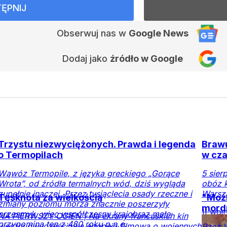
ĘPNIJ
Obserwuj nas
w
Google News
Dodaj jako
źródło w Google
Trzystu niezwyciężonych. Prawda i legenda
Brawu
o Termopilach
w cza
Wąwóz Termopile, z języka greckiego „Gorące
5 sier
Wrota”, od źródła termalnych wód, dziś wygląda
obóz k
zupełnie inaczej. Przez tysiąclecia osady rzeczne i
Warsz
Tęsknota za wielkością
"Możn
zmiany poziomu morza znacznie poszerzyły
mord
II woj
przesmyk, więc współczesny krajobraz mało
NA PIERWSZY OGIEŃ | Na ekrany francuskich kin
świat
przypomina ten z 480 roku p.n.e.
weszła dwuczęściowa epopeja filmowa o wojennych
Rzeź W