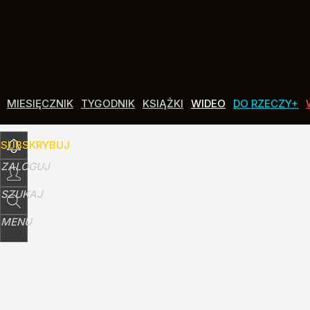
Udostępnij
11
Skomentuj
MIESIĘCZNIK
TYGODNIK
KSIĄŻKI
WIDEO
DO RZECZY+
SUBSKRYBUJ
ZALOGUJ
SZUKAJ
MENU