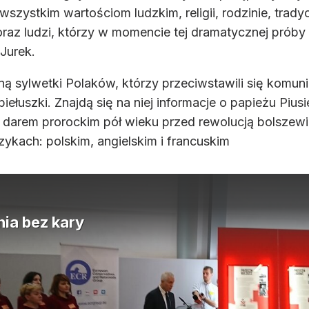
zystkim wartościom ludzkim, religii, rodzinie, trady
raz ludzi, którzy w momencie tej dramatycznej próby
Jurek.
 sylwetki Polaków, którzy przeciwstawili się komuni
iełuszki. Znajdą się na niej informacje o papieżu Piusi
darem prorockim pół wieku przed rewolucją bolszewic
kach: polskim, angielskim i francuskim