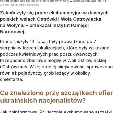
Poszukiwania szczątków ofiar zbrodni wołyńskiej w Ostrówkach, lato 2014 r.
/
Źródło:
Wikimedia Commons
Zakończyły się prace ekshumacyjne w dawnych
polskich wsiach Ostrówki i Wola Ostrowiecka
na Wołyniu – przekazał Instytut Pamięci
Narodowej.
Prace ruszyły 13 lipca i były prowadzone do 7
sierpnia w trzech lokalizacjach, które były wskazane
podczas kwietniowych prac poszukiwawczych.
Przebadano zbiorowe mogiły w Woli Ostrowieckiej
i Ostrówkach. W tej drugiej miejscowości sprawdzono
również pojedynczy grób leżący w okolicy
cmentarza.
Co znaleziono przy szczątkach ofiar
ukraińskich nacjonalistów?
Jak poinformował IPN, łącznie ekshumowano szczątki