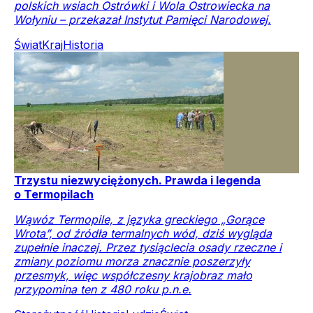
polskich wsiach Ostrówki i Wola Ostrowiecka na
Wołyniu – przekazał Instytut Pamięci Narodowej.
Świat
Kraj
Historia
Trzystu niezwyciężonych. Prawda i legenda
o Termopilach
Wąwóz Termopile, z języka greckiego „Gorące
Wrota”, od źródła termalnych wód, dziś wygląda
zupełnie inaczej. Przez tysiąclecia osady rzeczne i
zmiany poziomu morza znacznie poszerzyły
przesmyk, więc współczesny krajobraz mało
przypomina ten z 480 roku p.n.e.