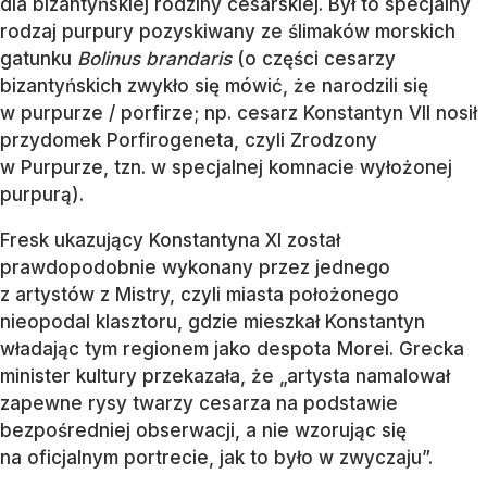
dla bizantyńskiej rodziny cesarskiej. Był to specjalny
rodzaj purpury pozyskiwany ze ślimaków morskich
gatunku
Bolinus brandaris
(o części cesarzy
bizantyńskich zwykło się mówić, że narodzili się
w purpurze / porfirze; np. cesarz Konstantyn VII nosił
przydomek Porfirogeneta, czyli Zrodzony
w Purpurze, tzn. w specjalnej komnacie wyłożonej
purpurą).
Fresk ukazujący Konstantyna XI został
prawdopodobnie wykonany przez jednego
z artystów z Mistry, czyli miasta położonego
nieopodal klasztoru, gdzie mieszkał Konstantyn
władając tym regionem jako despota Morei. Grecka
minister kultury przekazała, że „artysta namalował
zapewne rysy twarzy cesarza na podstawie
bezpośredniej obserwacji, a nie wzorując się
na oficjalnym portrecie, jak to było w zwyczaju”.