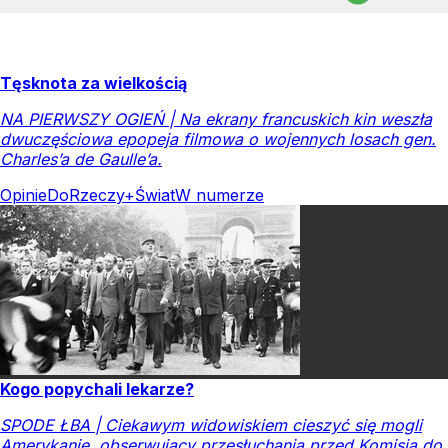
Tęsknota za wielkością
NA PIERWSZY OGIEŃ | Na ekrany francuskich kin weszła
dwuczęściowa epopeja filmowa o wojennych losach gen.
Charles’a de Gaulle’a.
Opinie
DoRzeczy+
Świat
W numerze
Kogo popychali lekarze?
SPODE ŁBA | Ciekawym widowiskiem cieszyć się mogli
Amerykanie, obserwujący przesłuchania przed Komisją do