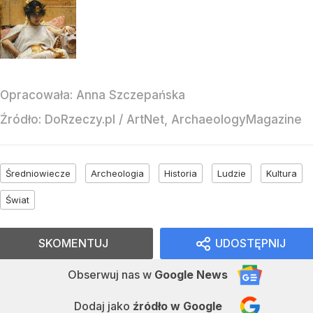
Opracowała:
Anna Szczepańska
Źródło:
DoRzeczy.pl
/
ArtNet, ArchaeologyMagazine
Średniowiecze
Archeologia
Historia
Ludzie
Kultura
Świat
SKOMENTUJ
UDOSTĘPNIJ
Obserwuj nas
w
Google News
Dodaj jako
źródło w Google