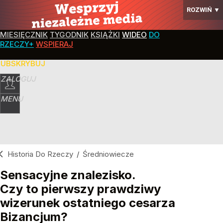
ROZWIŃ
▼
MIESIĘCZNIK
TYGODNIK
KSIĄŻKI
WIDEO
DO
RZECZY+
WSPIERAJ
SUBSKRYBUJ
ZALOGUJ
MENU
Historia Do Rzeczy
/
Średniowiecze
Sensacyjne znalezisko.
Czy to pierwszy prawdziwy
wizerunek ostatniego cesarza
Bizancjum?