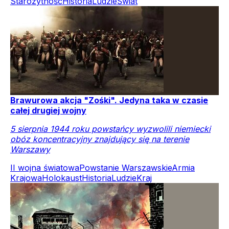
Starożytność
Historia
Ludzie
Świat
Brawurowa akcja "Zośki". Jedyna taka w czasie
całej drugiej wojny
5 sierpnia 1944 roku powstańcy wyzwolili niemiecki
obóz koncentracyjny znajdujący się na terenie
Warszawy
II wojna światowa
Powstanie Warszawskie
Armia
Krajowa
Holokaust
Historia
Ludzie
Kraj