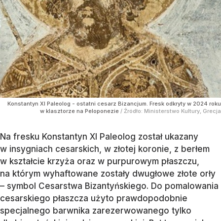
Konstantyn XI Paleolog - ostatni cesarz Bizancjum. Fresk odkryty w 2024 roku
w klasztorze na Peloponezie
/ Źródło:
Ministerstwo Kultury, Grecja
Na fresku Konstantyn XI Paleolog został ukazany
w insygniach cesarskich, w złotej koronie, z berłem
w kształcie krzyża oraz w purpurowym płaszczu,
na którym wyhaftowane zostały dwugłowe złote orły
– symbol Cesarstwa Bizantyńskiego. Do pomalowania
cesarskiego płaszcza użyto prawdopodobnie
specjalnego barwnika zarezerwowanego tylko