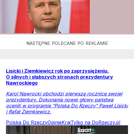
Lisicki i Ziemkiewicz rok po zaprzysiężeniu.
O silnych i słabszych stronach prezydentury
Nawrockiego
Karol Nawrocki obchodzi pierwszą rocznicę swojej
prezydentury. Dokonania nowej głowy państwa
ocenili w programie "Polska Do Rzeczy" Paweł Lisicki
i Rafał Ziemkiewicz.
Polska Do Rzeczy
Opinie
Kraj
Tylko na DoRzeczy.pl