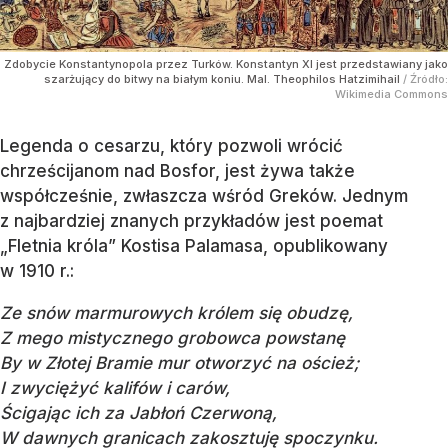
Zdobycie Konstantynopola przez Turków. Konstantyn XI jest przedstawiany jako
szarżujący do bitwy na białym koniu. Mal. Theophilos Hatzimihail
/ Źródło:
Wikimedia Commons
Legenda o cesarzu, który pozwoli wrócić
chrześcijanom nad Bosfor, jest żywa także
współcześnie, zwłaszcza wśród Greków. Jednym
z najbardziej znanych przykładów jest poemat
„Fletnia króla” Kostisa Palamasa, opublikowany
w 1910 r.:
Ze snów marmurowych królem się obudzę,
Z mego mistycznego grobowca powstanę
By w Złotej Bramie mur otworzyć na oścież;
I zwyciężyć kalifów i carów,
Ścigając ich za Jabłoń Czerwoną,
W dawnych granicach zakosztuję spoczynku.