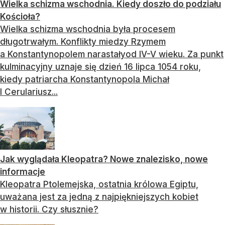
Wielka schizma wschodnia. Kiedy doszło do podziału
Kościoła?
Wielka schizma wschodnia była procesem
długotrwałym. Konflikty miedzy Rzymem
a Konstantynopolem narastałyod IV-V wieku. Za punkt
kulminacyjny uznaje się dzień 16 lipca 1054 roku,
kiedy patriarcha Konstantynopola Michał
I Cerulariusz...
Jak wyglądała Kleopatra? Nowe znalezisko, nowe
informacje
Kleopatra Ptolemejska, ostatnia królowa Egiptu,
uważana jest za jedną z najpiękniejszych kobiet
w historii. Czy słusznie?