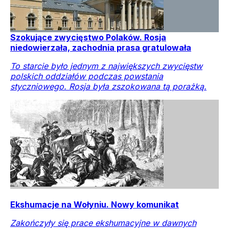
Szokujące zwycięstwo Polaków. Rosja
niedowierzała, zachodnia prasa gratulowała
To starcie było jednym z największych zwycięstw
polskich oddziałów podczas powstania
styczniowego. Rosja była zszokowana tą porażką.
Ekshumacje na Wołyniu. Nowy komunikat
Zakończyły się prace ekshumacyjne w dawnych