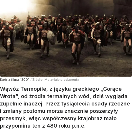
Kadr z filmu "300"
/ Źródło:
Materiały producenta
Wąwóz Termopile, z języka greckiego „Gorące
Wrota”, od źródła termalnych wód, dziś wygląda
zupełnie inaczej. Przez tysiąclecia osady rzeczne
i zmiany poziomu morza znacznie poszerzyły
przesmyk, więc współczesny krajobraz mało
przypomina ten z 480 roku p.n.e.