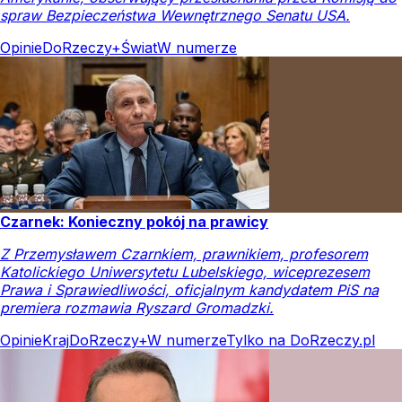
spraw Bezpieczeństwa Wewnętrznego Senatu USA.
Opinie
DoRzeczy+
Świat
W numerze
Czarnek: Konieczny pokój na prawicy
Z Przemysławem Czarnkiem, prawnikiem, profesorem
Katolickiego Uniwersytetu Lubelskiego, wiceprezesem
Prawa i Sprawiedliwości, oficjalnym kandydatem PiS na
premiera rozmawia Ryszard Gromadzki.
Opinie
Kraj
DoRzeczy+
W numerze
Tylko na DoRzeczy.pl