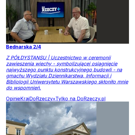
Bednarska 2/4
Z PÓŁDYSTANSU | Uczestnictwo w ceremonii
zawieszenia wiechy - symbolizującej osiągnięcie
najwyższego punktu konstrukcyjnego budowli - na
gmachu Wydziału Dziennikarstwa, Informacji i
Bibliologii Uniwersytetu Warszawskiego skłoniło mnie
do wspomnień.
Opinie
Kraj
DoRzeczy+
Tylko na DoRzeczy.pl