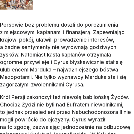
Persowie bez problemu doszli do porozumienia
z miejscowymi kapłanami i finansjerą. Zapewniając
krajowi pokój, ułatwili prowadzenie interesów,
a żadne sentymenty nie wyrównają godziwych
zysków. Natomiast kasta kapłanów otrzymała
ogromne przywileje i Cyrus błyskawicznie stał się
ulubieńcem Marduka – najważniejszego bóstwa
Mezopotamii. Nie tylko wyznawcy Marduka stali się
zagorzałymi zwolennikami Cyrusa.
Król Persji zakończył też niewolę babilońską Żydów.
Chociaż Żydzi nie byli nad Eufratem niewolnikami,
to jednak przesiedleni przez Nabuchodonozora II nie
mogli powrócić do ojczyzny. Cyrus wyraził
na to zgodę, zezwalając jednocześnie na odbudowę