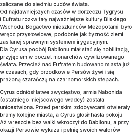
zaliczane do siedmiu cudów świata.
Od najdawniejszych czasów w dorzeczu Tygrysu
i Eufratu rozkwitały najważniejsze kultury Bliskiego
Wschodu. Bogactwo mieszkańców Mezopotamii było
wręcz przysłowiowe, podobnie jak żyzność ziemi
zasilanej sprawnym systemem irygacyjnym.
Dla Cyrusa podbój Babilonu miał stać się nobilitacją,
przyjęciem w poczet monarchów cywilizowanego
świata. Przecież nad Eufratem budowano miasta już
w czasach, gdy przodkowie Persów żywili się
prażoną szarańczą na czarnomorskich stepach.
Cyrus odniósł łatwe zwycięstwo, armia Nabonida
(ostatniego miejscowego władcy) została
unicestwiona. Przed perskimi zdobywcami otwierały
bramy kolejne miasta, a Cyrus głosił hasła pokoju.
Aż wreszcie bez walki wkroczył do Babilonu, a przy
okazji Persowie wykazali pełnię swoich walorów