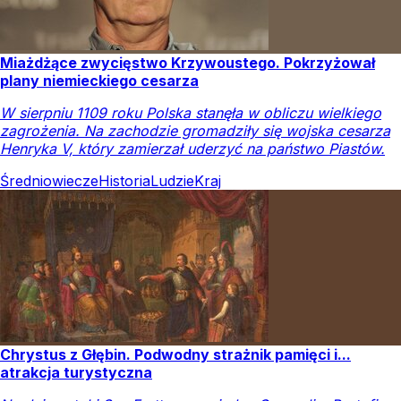
Miażdżące zwycięstwo Krzywoustego. Pokrzyżował
plany niemieckiego cesarza
W sierpniu 1109 roku Polska stanęła w obliczu wielkiego
zagrożenia. Na zachodzie gromadziły się wojska cesarza
Henryka V, który zamierzał uderzyć na państwo Piastów.
Średniowiecze
Historia
Ludzie
Kraj
Chrystus z Głębin. Podwodny strażnik pamięci i...
atrakcja turystyczna