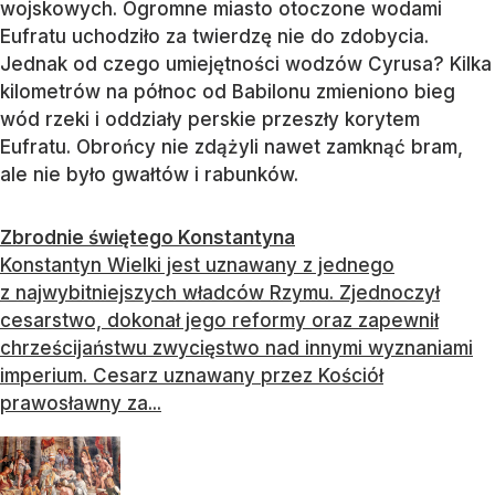
wojskowych. Ogromne miasto otoczone wodami
Eufratu uchodziło za twierdzę nie do zdobycia.
Jednak od czego umiejętności wodzów Cyrusa? Kilka
kilometrów na północ od Babilonu zmieniono bieg
wód rzeki i oddziały perskie przeszły korytem
Eufratu. Obrońcy nie zdążyli nawet zamknąć bram,
ale nie było gwałtów i rabunków.
Zbrodnie świętego Konstantyna
Konstantyn Wielki jest uznawany z jednego
z najwybitniejszych władców Rzymu. Zjednoczył
cesarstwo, dokonał jego reformy oraz zapewnił
chrześcijaństwu zwycięstwo nad innymi wyznaniami
imperium. Cesarz uznawany przez Kościół
prawosławny za...