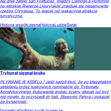
Na dnie zatoki San Fruttuoso, między Camogli a Portofino
na włoskiej Riwierze Liguryjskiej znajduje się niesamowita
rzeźba Chrystusa. To więcej niż wakacyjna atrakcja
turystyczna.
Historia współczesna
Historia
Ludzie
Świat
Trybunał sięgnął bruku
PŁYWANIE W KISIELU | Jeśli sądził ktoś, że po błazeńskim
składaniu przez tuskowych nominatów do Trybunału
Konstytucyjnego ślubowania wobec ściany głupiej już być
nie mogło, to przyszedł dr hab. Sławomir Patyra i pokazał,
że bynajmniej.
Opinie
Kraj
DoRzeczy+
W numerze