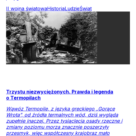
II wojna światowa
Historia
Ludzie
Świat
Trzystu niezwyciężonych. Prawda i legenda
o Termopilach
Wąwóz Termopile, z języka greckiego „Gorące
Wrota”, od źródła termalnych wód, dziś wygląda
zupełnie inaczej. Przez tysiąclecia osady rzeczne i
zmiany poziomu morza znacznie poszerzyły
przesmyk, więc współczesny krajobraz mało