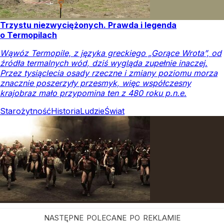
Trzystu niezwyciężonych. Prawda i legenda
o Termopilach
Wąwóz Termopile, z języka greckiego „Gorące Wrota”, od
źródła termalnych wód, dziś wygląda zupełnie inaczej.
Przez tysiąclecia osady rzeczne i zmiany poziomu morza
znacznie poszerzyły przesmyk, więc współczesny
krajobraz mało przypomina ten z 480 roku p.n.e.
Starożytność
Historia
Ludzie
Świat