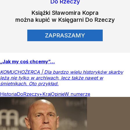
Książki
Sławomira Kopra
można kupić w Księgarni Do Rzeczy
ZAPRASZAMY
„Jak my coś chcemy”…
KOMUCHOŻERCA | Dla bardzo wielu historyków skarby
leżą nie tylko w archiwach, lecz także nawet w
śmietnikach. Oto przykład.
Historia
DoRzeczy+
Kraj
Opinie
W numerze