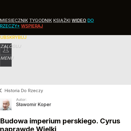
MIESIĘCZNIK
TYGODNIK
KSIĄŻKI
WIDEO
DO
RZECZY+
WSPIERAJ
SUBSKRYBUJ
ZALOGUJ
MENU
Historia Do Rzeczy
Autor:
Sławomir Koper
Budowa imperium perskiego. Cyrus
naprawdę Wielki