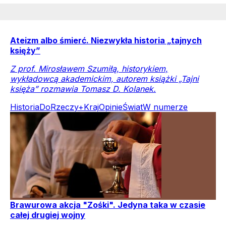
Ateizm albo śmierć. Niezwykła historia „tajnych
księży”
Z prof. Mirosławem Szumiłą, historykiem,
wykładowcą akademickim, autorem książki „Tajni
księża” rozmawia Tomasz D. Kolanek.
Historia
DoRzeczy+
Kraj
Opinie
Świat
W numerze
Brawurowa akcja "Zośki". Jedyna taka w czasie
całej drugiej wojny