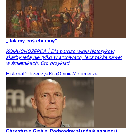
„Jak my coś chcemy”…
KOMUCHOŻERCA | Dla bardzo wielu historyków
skarby leżą nie tylko w archiwach, lecz także nawet
w śmietnikach. Oto przykład.
Historia
DoRzeczy+
Kraj
Opinie
W numerze
Chrystus z Głębin. Podwodny strażnik pamięci i...