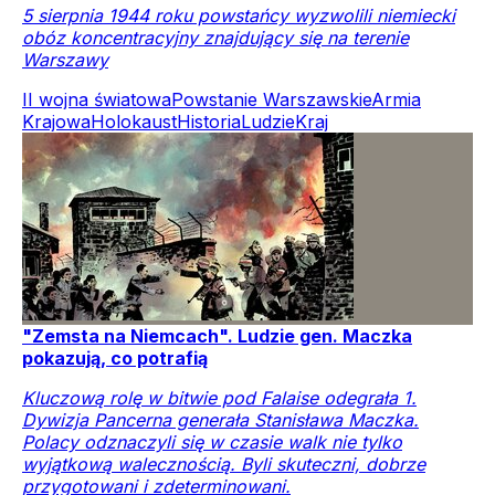
5 sierpnia 1944 roku powstańcy wyzwolili niemiecki
obóz koncentracyjny znajdujący się na terenie
Warszawy
II wojna światowa
Powstanie Warszawskie
Armia
Krajowa
Holokaust
Historia
Ludzie
Kraj
"Zemsta na Niemcach". Ludzie gen. Maczka
pokazują, co potrafią
Kluczową rolę w bitwie pod Falaise odegrała 1.
Dywizja Pancerna generała Stanisława Maczka.
Polacy odznaczyli się w czasie walk nie tylko
wyjątkową walecznością. Byli skuteczni, dobrze
przygotowani i zdeterminowani.