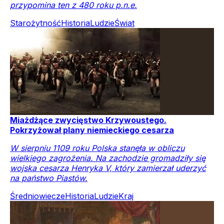
przypomina ten z 480 roku p.n.e.
Starożytność
Historia
Ludzie
Świat
Miażdżące zwycięstwo Krzywoustego.
Pokrzyżował plany niemieckiego cesarza
W sierpniu 1109 roku Polska stanęła w obliczu
wielkiego zagrożenia. Na zachodzie gromadziły się
wojska cesarza Henryka V, który zamierzał uderzyć
na państwo Piastów.
Średniowiecze
Historia
Ludzie
Kraj