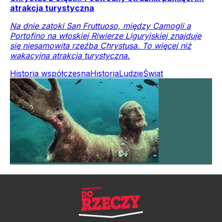
atrakcja turystyczna
Na dnie zatoki San Fruttuoso, między Camogli a
Portofino na włoskiej Riwierze Liguryjskiej znajduje
się niesamowita rzeźba Chrystusa. To więcej niż
wakacyjna atrakcja turystyczna.
Historia współczesna
Historia
Ludzie
Świat