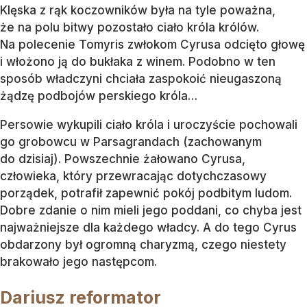
Klęska z rąk koczowników była na tyle poważna,
że na polu bitwy pozostało ciało króla królów.
Na polecenie Tomyris zwłokom Cyrusa odcięto głowę
i włożono ją do bukłaka z winem. Podobno w ten
sposób władczyni chciała zaspokoić nieugaszoną
żądzę podbojów perskiego króla…
Persowie wykupili ciało króla i uroczyście pochowali
go grobowcu w Parsagrandach (zachowanym
do dzisiaj). Powszechnie żałowano Cyrusa,
człowieka, który przewracając dotychczasowy
porządek, potrafił zapewnić pokój podbitym ludom.
Dobre zdanie o nim mieli jego poddani, co chyba jest
najważniejsze dla każdego władcy. A do tego Cyrus
obdarzony był ogromną charyzmą, czego niestety
brakowało jego następcom.
Dariusz reformator