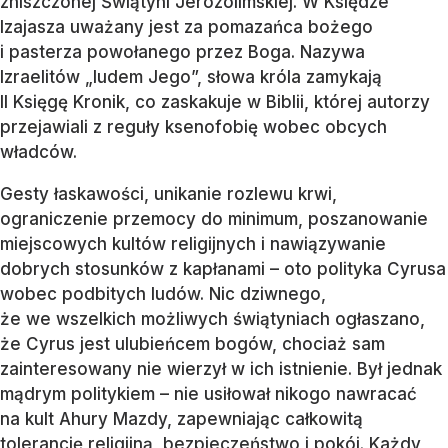
zniszczonej Świątyni Jerozolimskiej. W Księdze
Izajasza uważany jest za pomazańca bożego
i pasterza powołanego przez Boga. Nazywa
Izraelitów „ludem Jego”, słowa króla zamykają
II Księgę Kronik, co zaskakuje w Biblii, której autorzy
przejawiali z reguły ksenofobię wobec obcych
władców.
Gesty łaskawości, unikanie rozlewu krwi,
ograniczenie przemocy do minimum, poszanowanie
miejscowych kultów religijnych i nawiązywanie
dobrych stosunków z kapłanami – oto polityka Cyrusa
wobec podbitych ludów. Nic dziwnego,
że we wszelkich możliwych świątyniach ogłaszano,
że Cyrus jest ulubieńcem bogów, chociaż sam
zainteresowany nie wierzył w ich istnienie. Był jednak
mądrym politykiem – nie usiłował nikogo nawracać
na kult Ahury Mazdy, zapewniając całkowitą
tolerancję religijną, bezpieczeństwo i pokój. Każdy