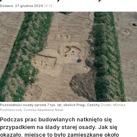
Dodano:
27
grudnia
2024
13:12
Pozostałości osady sprzed 7 tys. lat, okolice Pragi, Czechy
Źródło:
Monika
Psohlavcová; Czeska Akademia Nauk
Podczas prac budowlanych natknięto się
przypadkiem na ślady starej osady. Jak się
okazało, miejsce to było zamieszkane około