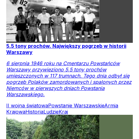
5,5 tony prochów. Największy pogrzeb w historii
Warszawy
6 sierpnia 1946 roku na Cmentarzu Powstańców
Warszawy przywieziono 5,5 tony prochów
umieszczonych w 117 trumnach. Tego dnia odbył się
pogrzeb Polaków zamordowanych i spalonych przez
Niemców w pierwszych dniach Powstania
Warszawskiego.
II wojna światowa
Powstanie Warszawskie
Armia
Krajowa
Historia
Ludzie
Kraj