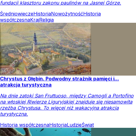
fundacji klasztoru zakonu paulinów na Jasnej Górze.
Średniowiecze
Historia
Nowożytność
Historia
współczesna
Kraj
Religia
Chrystus z Głębin. Podwodny strażnik pamięci i...
atrakcja turystyczna
Na dnie zatoki San Fruttuoso, między Camogli a Portofino
na włoskiej Riwierze Liguryjskiej znajduje się niesamowita
rzeźba Chrystusa. To więcej niż wakacyjna atrakcja
turystyczna.
Historia współczesna
Historia
Ludzie
Świat