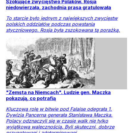
Szokujące zwycięstwo Polaków. Rosja
niedowierzała, zachodnia prasa gratulowała
To starcie było jednym z największych zwycięstw
polskich oddziałów podczas powstania
styczniowego. Rosja była zszokowana tą porażką.
"Zemsta na Niemcach". Ludzie gen. Maczka
pokazują, co potrafią
Kluczową rolę w bitwie pod Falaise odegrała 1.
Dywizja Pancerna generała Stanisława Maczka.
Polacy odznaczyli się w czasie walk nie tylko
wyjątkową walecznością. Byli skuteczni, dobrze
przygotowani i zdeterminowani.