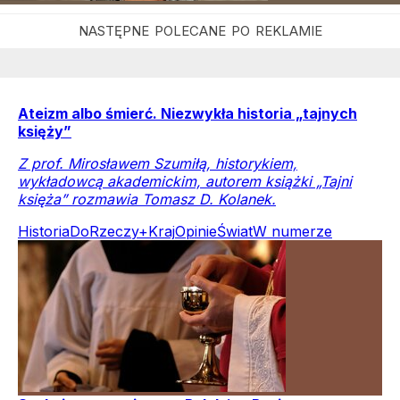
Ateizm albo śmierć. Niezwykła historia „tajnych
księży”
Z prof. Mirosławem Szumiłą, historykiem,
wykładowcą akademickim, autorem książki „Tajni
księża” rozmawia Tomasz D. Kolanek.
Historia
DoRzeczy+
Kraj
Opinie
Świat
W numerze