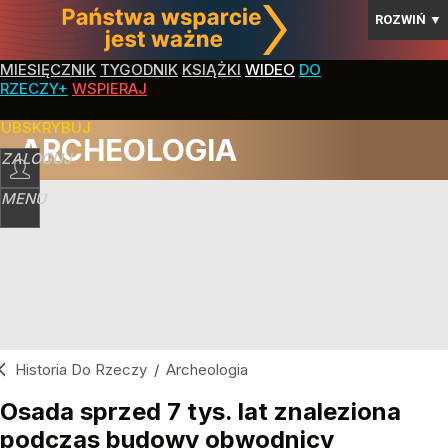
ROZWIŃ
▼
MIESIĘCZNIK
TYGODNIK
KSIĄŻKI
WIDEO
DO
RZECZY+
WSPIERAJ
SUBSKRYBUJ
ARCHEOLOGIA
ZALOGUJ
MENU
Historia Do Rzeczy
/
Archeologia
Osada sprzed 7 tys. lat znaleziona
podczas budowy obwodnicy