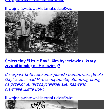
II wojna światowa
Historia
Ludzie
Świat
Śmiertelny "Little Boy". Kim był człowiek, który
zrzucił bombę na Hiroszimę?
6 sierpnia 1945 roku amerykański bombowiec „Enola
Gay” zrzucił nad Hiroszimą bombę atomową, którą,
na przekór jej niszczycielskiej sile, nazwano
niewinnie „Little Boy”.
II wojna światowa
Historia
Ludzie
Świat