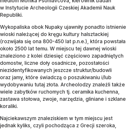
mediom Monika Psohlavcová, kierownik badań
w Instytucie Archeologii Czeskiej Akademii Nauk
Republiki.
Wykopaliska obok Nupaky ujawniły ponadto istnienie
wioski należącej do kręgu kultury halsztackiej
(rozwijała się ona 800-450 lat p.n.e.), która powstała
około 2500 lat temu. W miejscu tej dawnej wioski
znaleziono z kolei dziesięć częściowo zapadniętych
domostw, liczne doły osadnicze, pozostałości
niezidentyfikowanych jeszcze struktur/budowli
oraz jamy, które świadczą o poszukiwaniu i/lub
wydobywaniu tutaj złota. Archeolodzy znaleźli także
wiele zabytków ruchomych tj. ceramika kuchenna,
zastawa stołowa, zwoje, narzędzia, gliniane i szklane
koraliki.
Najciekawszym znaleziskiem w tym miejscu jest
jednak kyliks, czyli pochodząca z Grecji szeroka,