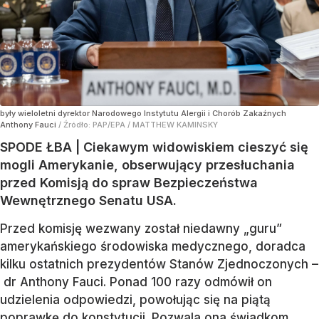
były wieloletni dyrektor Narodowego Instytutu Alergii i Chorób Zakaźnych
Anthony Fauci
/ Źródło:
PAP/EPA
/
MATTHEW KAMINSKY
SPODE ŁBA | Ciekawym widowiskiem cieszyć się
mogli Amerykanie, obserwujący przesłuchania
przed Komisją do spraw Bezpieczeństwa
Wewnętrznego Senatu USA.
Przed komisję wezwany został niedawny „guru”
amerykańskiego środowiska medycznego, doradca
kilku ostatnich prezydentów Stanów Zjednoczonych –
dr Anthony Fauci. Ponad 100 razy odmówił on
udzielenia odpowiedzi, powołując się na piątą
poprawkę do konstytucji. Pozwala ona świadkom