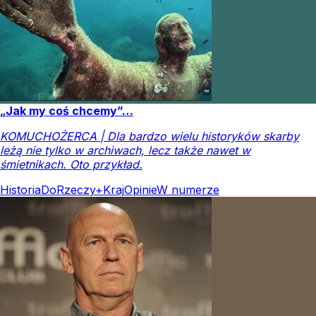
„Jak my coś chcemy”…
KOMUCHOŻERCA | Dla bardzo wielu historyków skarby
leżą nie tylko w archiwach, lecz także nawet w
śmietnikach. Oto przykład.
Historia
DoRzeczy+
Kraj
Opinie
W numerze