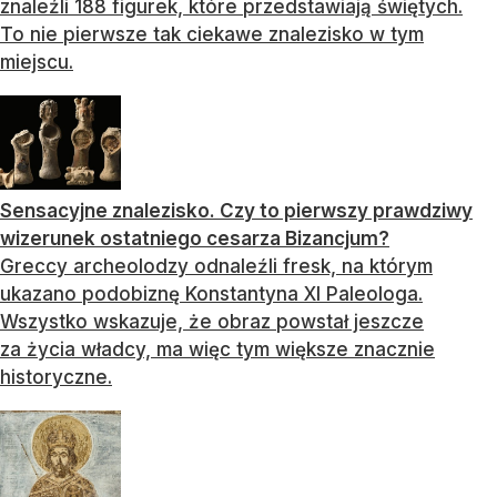
znaleźli 188 figurek, które przedstawiają świętych.
To nie pierwsze tak ciekawe znalezisko w tym
miejscu.
Sensacyjne znalezisko. Czy to pierwszy prawdziwy
wizerunek ostatniego cesarza Bizancjum?
Greccy archeolodzy odnaleźli fresk, na którym
ukazano podobiznę Konstantyna XI Paleologa.
Wszystko wskazuje, że obraz powstał jeszcze
za życia władcy, ma więc tym większe znacznie
historyczne.