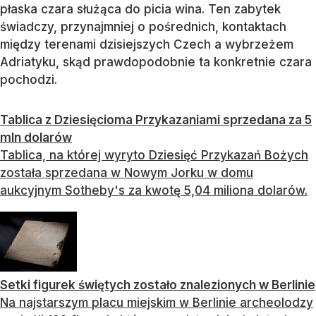
płaska czara służąca do picia wina. Ten zabytek
świadczy, przynajmniej o pośrednich, kontaktach
między terenami dzisiejszych Czech a wybrzeżem
Adriatyku, skąd prawdopodobnie ta konkretnie czara
pochodzi.
Tablica z Dziesięcioma Przykazaniami sprzedana za 5
mln dolarów
Tablica, na której wyryto Dziesięć Przykazań Bożych
została sprzedana w Nowym Jorku w domu
aukcyjnym Sotheby's za kwotę 5,04 miliona dolarów.
Setki figurek świętych zostało znalezionych w Berlinie
Na najstarszym placu miejskim w Berlinie archeolodzy