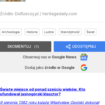
Źródło:
DoRzeczy.pl
/
heritagedaily.com
Archeologia
Historia
Ludzie
Starożytność
Świat
SKOMENTUJ
UDOSTĘPNIJ
1
Obserwuj nas
w
Google News
Dodaj jako
źródło w Google
Święte miejsce od ponad sześciu wieków. Kto
ufundował jasnogórski klasztor?
9 sierpnia 1382 roku książę Władysław Opolski dokonał