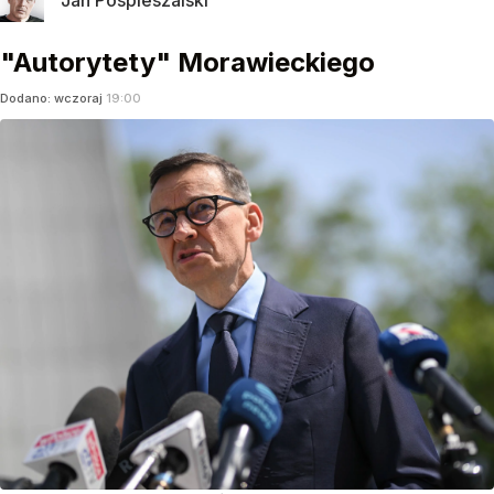
Jan Pospieszalski
"Autorytety" Morawieckiego
Dodano:
wczoraj
19:00