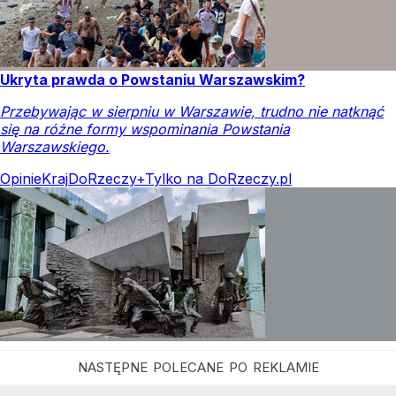
Ukryta prawda o Powstaniu Warszawskim?
Przebywając w sierpniu w Warszawie, trudno nie natknąć
się na różne formy wspominania Powstania
Warszawskiego.
Opinie
Kraj
DoRzeczy+
Tylko na DoRzeczy.pl