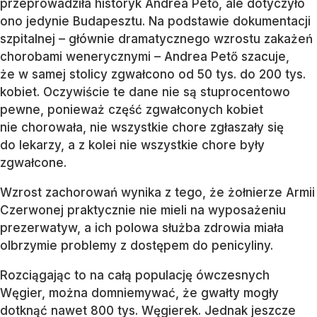
przeprowadziła historyk Andrea Pető, ale dotyczyło
ono jedynie Budapesztu. Na podstawie dokumentacji
szpitalnej – głównie dramatycznego wzrostu zakażeń
chorobami wenerycznymi – Andrea Pető szacuje,
że w samej stolicy zgwałcono od 50 tys. do 200 tys.
kobiet. Oczywiście te dane nie są stuprocentowo
pewne, ponieważ część zgwałconych kobiet
nie chorowała, nie wszystkie chore zgłaszały się
do lekarzy, a z kolei nie wszystkie chore były
zgwałcone.
Wzrost zachorowań wynika z tego, że żołnierze Armii
Czerwonej praktycznie nie mieli na wyposażeniu
prezerwatyw, a ich polowa służba zdrowia miała
olbrzymie problemy z dostępem do penicyliny.
Rozciągając to na całą populację ówczesnych
Węgier, można domniemywać, że gwałty mogły
dotknąć nawet 800 tys. Węgierek. Jednak jeszcze