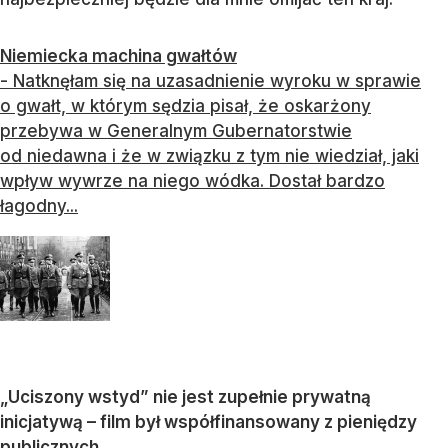
Niemiecka machina gwałtów
- Natknęłam się na uzasadnienie wyroku w sprawie
o gwałt, w którym sędzia pisał, że oskarżony
przebywa w Generalnym Gubernatorstwie
od niedawna i że w związku z tym nie wiedział, jaki
wpływ wywrze na niego wódka. Dostał bardzo
łagodny...
„U
ciszony wstyd
” nie jest zupełnie prywatną
inicjatywą – film był współfinansowany z pieniędzy
publicznych.