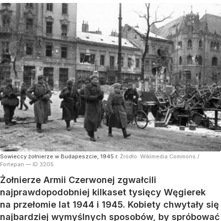
Sowieccy żołnierze w Budapeszcie, 1945 r.
Źródło:
Wikimedia Commons
/
Fortepan — ID 3205
Żołnierze Armii Czerwonej zgwałcili
najprawdopodobniej kilkaset tysięcy Węgierek
na przełomie lat 1944 i 1945. Kobiety chwytały się
najbardziej wymyślnych sposobów, by spróbować