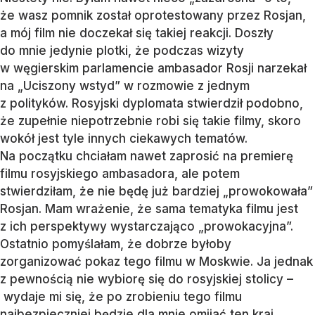
że wasz pomnik został oprotestowany przez Rosjan,
a mój film nie doczekał się takiej reakcji. Doszły
do mnie jedynie plotki, że podczas wizyty
w węgierskim parlamencie ambasador Rosji narzekał
na „Uciszony wstyd” w rozmowie z jednym
z polityków. Rosyjski dyplomata stwierdził podobno,
że zupełnie niepotrzebnie robi się takie filmy, skoro
wokół jest tyle innych ciekawych tematów.
Na początku chciałam nawet zaprosić na premierę
filmu rosyjskiego ambasadora, ale potem
stwierdziłam, że nie będę już bardziej „prowokowała”
Rosjan. Mam wrażenie, że sama tematyka filmu jest
z ich perspektywy wystarczająco „prowokacyjna”.
Ostatnio pomyślałam, że dobrze byłoby
zorganizować pokaz tego filmu w Moskwie. Ja jednak
z pewnością nie wybiorę się do rosyjskiej stolicy –
wydaje mi się, że po zrobieniu tego filmu
najbezpieczniej będzie dla mnie omijać ten kraj.