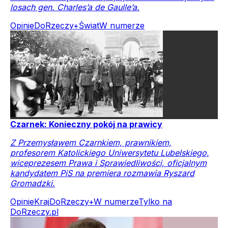
losach gen. Charles’a de Gaulle’a.
Opinie
DoRzeczy+
Świat
W numerze
Czarnek: Konieczny pokój na prawicy
Z Przemysławem Czarnkiem, prawnikiem,
profesorem Katolickiego Uniwersytetu Lubelskiego,
wiceprezesem Prawa i Sprawiedliwości, oficjalnym
kandydatem PiS na premiera rozmawia Ryszard
Gromadzki.
Opinie
Kraj
DoRzeczy+
W numerze
Tylko na
DoRzeczy.pl