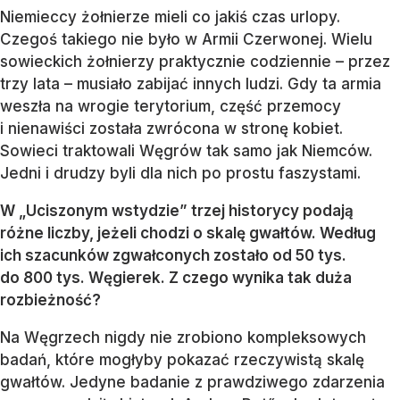
Niemieccy żołnierze mieli co jakiś czas urlopy.
Czegoś takiego nie było w Armii Czerwonej. Wielu
sowieckich żołnierzy praktycznie codziennie – przez
trzy lata – musiało zabijać innych ludzi. Gdy ta armia
weszła na wrogie terytorium, część przemocy
i nienawiści została zwrócona w stronę kobiet.
Sowieci traktowali Węgrów tak samo jak Niemców.
Jedni i drudzy byli dla nich po prostu faszystami.
W „
Uciszonym wstydzie
” trzej historycy podają
różne liczby, jeżeli chodzi o skalę gwałtów. Według
ich szacunków zgwałconych zostało od 50 tys.
do 800 tys. Węgierek. Z czego wynika tak duża
rozbieżność?
Na Węgrzech nigdy nie zrobiono kompleksowych
badań, które mogłyby pokazać rzeczywistą skalę
gwałtów. Jedyne badanie z prawdziwego zdarzenia