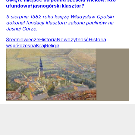
ufundował jasnogórski klasztor?
9 sierpnia 1382 roku książę Władysław Opolski
dokonał fundacji klasztoru zakonu paulinów na
Jasnej Górze.
Średniowiecze
Historia
Nowożytność
Historia
współczesna
Kraj
Religia