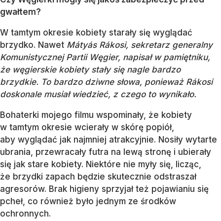
gwałtem?
W tamtym okresie kobiety starały się wyglądać
brzydko. Nawet
Mátyás Rákosi, sekretarz generalny
Komunistycznej Partii Węgier, napisał w pamiętniku,
że węgierskie kobiety stały się nagle bardzo
brzydkie. To bardzo dziwne słowa, ponieważ Rákosi
doskonale musiał wiedzieć, z czego to wynikało.
Bohaterki mojego filmu wspominały, że kobiety
w tamtym okresie wcierały w skórę popiół,
aby wyglądać jak najmniej atrakcyjnie. Nosiły wytarte
ubrania, przewracały futra na lewą stronę i ubierały
się jak stare kobiety. Niektóre nie myły się, licząc,
że brzydki zapach będzie skutecznie odstraszał
agresorów. Brak higieny sprzyjał też pojawianiu się
pcheł, co również było jednym ze środków
ochronnych.