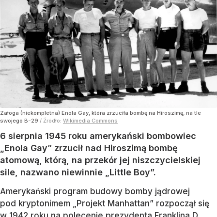
Załoga (niekompletna) Enola Gay, która zrzuciła bombę na Hiroszimę, na tle
swojego B-29
/ Źródło:
Wikimedia Commons
6 sierpnia 1945 roku amerykański bombowiec
„Enola Gay” zrzucił nad Hiroszimą bombę
atomową, którą, na przekór jej niszczycielskiej
sile, nazwano niewinnie „Little Boy”.
Amerykański program budowy bomby jądrowej
pod kryptonimem „Projekt Manhattan” rozpoczął się
w 1942 roku na polecenie prezydenta Franklina D.