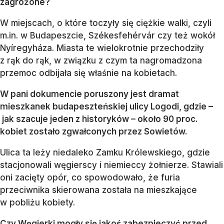
zagrożone?
W miejscach, o które toczyły się ciężkie walki, czyli
m.in. w Budapeszcie, Székesfehérvár czy też wokół
Nyíregyháza. Miasta te wielokrotnie przechodziły
z rąk do rąk, w związku z czym ta nagromadzona
przemoc odbijała się właśnie na kobietach.
W pani dokumencie poruszony jest dramat
mieszkanek budapeszteńskiej ulicy Logodi, gdzie –
jak szacuje jeden z historyków – około 90 proc.
kobiet zostało zgwałconych przez Sowietów.
Ulica ta leży niedaleko Zamku Królewskiego, gdzie
stacjonowali węgierscy i niemieccy żołnierze. Stawiali
oni zacięty opór, co spowodowało, że furia
przeciwnika skierowana została na mieszkające
w pobliżu kobiety.
Czy Węgierki mogły się jakoś zabezpieczyć przed