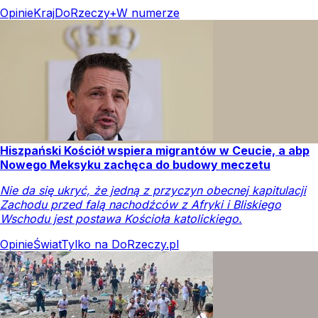
Opinie
Kraj
DoRzeczy+
W numerze
Hiszpański Kościół wspiera migrantów w Ceucie, a abp
Nowego Meksyku zachęca do budowy meczetu
Nie da się ukryć, że jedną z przyczyn obecnej kapitulacji
Zachodu przed falą nachodźców z Afryki i Bliskiego
Wschodu jest postawa Kościoła katolickiego.
Opinie
Świat
Tylko na DoRzeczy.pl