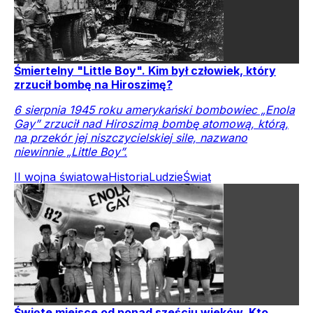
Śmiertelny "Little Boy". Kim był człowiek, który
zrzucił bombę na Hiroszimę?
6 sierpnia 1945 roku amerykański bombowiec „Enola
Gay” zrzucił nad Hiroszimą bombę atomową, którą,
na przekór jej niszczycielskiej sile, nazwano
niewinnie „Little Boy”.
II wojna światowa
Historia
Ludzie
Świat
Święte miejsce od ponad sześciu wieków. Kto