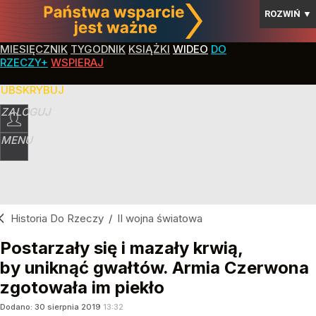
ROZWIŃ
▼
MIESIĘCZNIK
TYGODNIK
KSIĄŻKI
WIDEO
DO
RZECZY+
WSPIERAJ
SUBSKRYBUJ
ZALOGUJ
MENU
Historia Do Rzeczy
/
II wojna światowa
Postarzały się i mazały krwią,
by uniknąć gwałtów. Armia Czerwona
zgotowała im piekło
Dodano:
30
sierpnia
2019
13:32