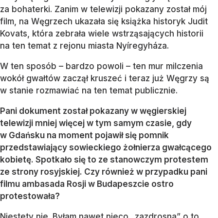
za bohaterki. Zanim w telewizji pokazany został mój
film, na Węgrzech ukazała się książka historyk Judit
Kovats, która zebrała wiele wstrząsających historii
na ten temat z rejonu miasta Nyíregyháza.
W ten sposób – bardzo powoli – ten mur milczenia
wokół gwałtów zaczął kruszeć i teraz już Węgrzy są
w stanie rozmawiać na ten temat publicznie.
Pani dokument został pokazany w węgierskiej
telewizji mniej więcej w tym samym czasie, gdy
w Gdańsku na moment pojawił się pomnik
przedstawiający sowieckiego żołnierza gwałcącego
kobietę. Spotkało się to ze stanowczym protestem
ze strony rosyjskiej. Czy również w przypadku pani
filmu ambasada Rosji w Budapeszcie ostro
protestowała?
Niestety nie. Byłam nawet nieco „zazdrosna” o to,