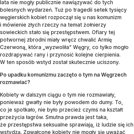
lata nie mogły publicznie nawiązywać do tych
bolesnych wydarzeń. Tuż po tragedii setek tysięcy
węgierskich kobiet rozpoczął się u nas komunizm
i mówienie złych rzeczy na temat żołnierzy
sowieckich stało się przestępstwem. Ofiary tej
potwornej zbrodni miały wręcz chwalić Armię
Czerwoną, która „wyzwoliła” Węgry, co tylko mogło
rozdrapywać rany i przynosić kolejne cierpienia.
W ten sposób wstyd został skutecznie uciszony.
Po upadku komunizmu zaczęto o tym na Węgrzech
rozmawiać?
Kobiety w dalszym ciągu o tym nie rozmawiały,
ponieważ gwałty nie były powodem do dumy. To,
co je spotkało, nie było przecież czymś na kształt
przeżycia łagrów. Smutna prawda jest taka,
że przestępstwa seksualne sprawiają, iż ludzie się ich
wstydzą. Zgwałcone kobiety nie mogły się uważać