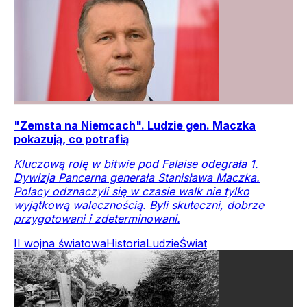
"Zemsta na Niemcach". Ludzie gen. Maczka
pokazują, co potrafią
Kluczową rolę w bitwie pod Falaise odegrała 1.
Dywizja Pancerna generała Stanisława Maczka.
Polacy odznaczyli się w czasie walk nie tylko
wyjątkową walecznością. Byli skuteczni, dobrze
przygotowani i zdeterminowani.
II wojna światowa
Historia
Ludzie
Świat