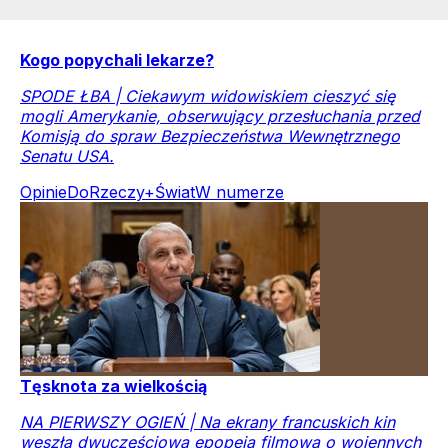
Kogo popychali lekarze?
SPODE ŁBA | Ciekawym widowiskiem cieszyć się
mogli Amerykanie, obserwujący przesłuchania przed
Komisją do spraw Bezpieczeństwa Wewnętrznego
Senatu USA.
Opinie
DoRzeczy+
Świat
W numerze
Tęsknota za wielkością
NA PIERWSZY OGIEŃ | Na ekrany francuskich kin
weszła dwuczęściowa epopeja filmowa o wojennych