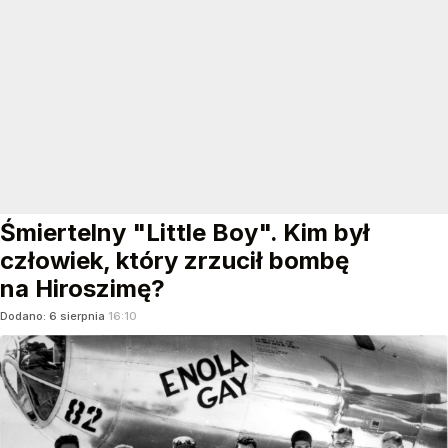
Śmiertelny "Little Boy". Kim był
człowiek, który zrzucił bombę
na Hiroszimę?
Dodano:
6
sierpnia
16:10