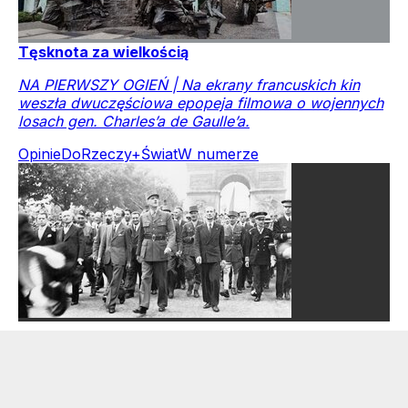
Tęsknota za wielkością
NA PIERWSZY OGIEŃ | Na ekrany francuskich kin
weszła dwuczęściowa epopeja filmowa o wojennych
losach gen. Charles’a de Gaulle’a.
Opinie
DoRzeczy+
Świat
W numerze