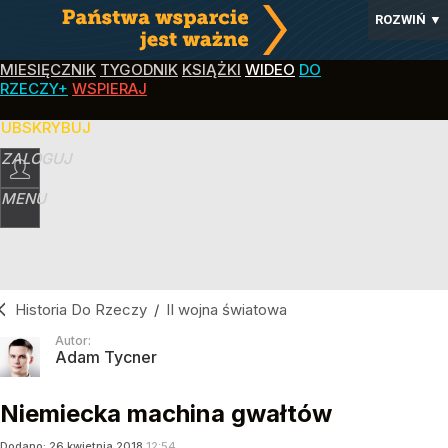
ROZWIŃ
▼
MIESIĘCZNIK
TYGODNIK
KSIĄŻKI
WIDEO
DO
RZECZY+
WSPIERAJ
SUBSKRYBUJ
ZALOGUJ
MENU
Historia Do Rzeczy
/
II wojna światowa
Autor:
Adam Tycner
Niemiecka machina gwałtów
Dodano:
26
kwietnia
2018
12:54