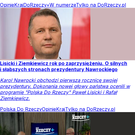
Opinie
Kraj
DoRzeczy+
W numerze
Tylko na DoRzeczy.pl
Lisicki i Ziemkiewicz rok po zaprzysiężeniu. O silnych
i słabszych stronach prezydentury Nawrockiego
Karol Nawrocki obchodzi pierwszą rocznicę swojej
prezydentury. Dokonania nowej głowy państwa ocenili w
programie "Polska Do Rzeczy" Paweł Lisicki i Rafał
Ziemkiewicz.
Polska Do Rzeczy
Opinie
Kraj
Tylko na DoRzeczy.pl