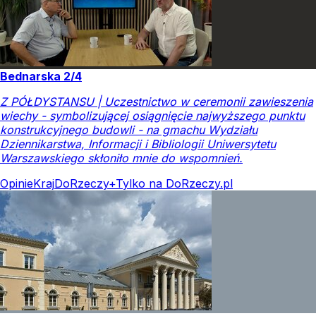
Bednarska 2/4
Z PÓŁDYSTANSU | Uczestnictwo w ceremonii zawieszenia
wiechy - symbolizującej osiągnięcie najwyższego punktu
konstrukcyjnego budowli - na gmachu Wydziału
Dziennikarstwa, Informacji i Bibliologii Uniwersytetu
Warszawskiego skłoniło mnie do wspomnień.
Opinie
Kraj
DoRzeczy+
Tylko na DoRzeczy.pl