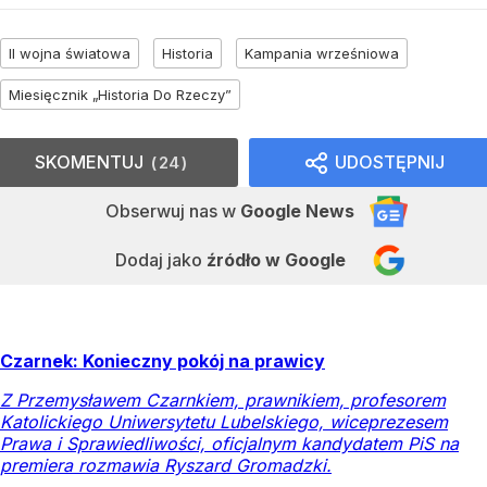
II wojna światowa
Historia
Kampania wrześniowa
Miesięcznik „Historia Do Rzeczy”
SKOMENTUJ
UDOSTĘPNIJ
24
Obserwuj nas
w
Google News
Dodaj jako
źródło w Google
Czarnek: Konieczny pokój na prawicy
Z Przemysławem Czarnkiem, prawnikiem, profesorem
Katolickiego Uniwersytetu Lubelskiego, wiceprezesem
Prawa i Sprawiedliwości, oficjalnym kandydatem PiS na
premiera rozmawia Ryszard Gromadzki.