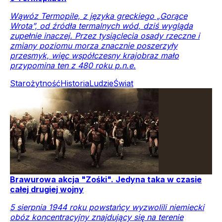
Wąwóz Termopile, z języka greckiego „Gorące
Wrota”, od źródła termalnych wód, dziś wygląda
zupełnie inaczej. Przez tysiąclecia osady rzeczne i
zmiany poziomu morza znacznie poszerzyły
przesmyk, więc współczesny krajobraz mało
przypomina ten z 480 roku p.n.e.
Starożytność
Historia
Ludzie
Świat
Brawurowa akcja "Zośki". Jedyna taka w czasie
całej drugiej wojny
5 sierpnia 1944 roku powstańcy wyzwolili niemiecki
obóz koncentracyjny znajdujący się na terenie