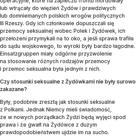
operacyjne, które na zapleczu frontu mordowały
lub wtrącały do więzień Żydów i prawdziwych
lub domniemanych polskich wrogów politycznych
III Rzeszy. Gdy ich członkowie dopuszczali się
przemocy seksualnej wobec Polek i Żydówek, ich
przełożeni przymykali na to oko, a jeśli sprawa trafiła
do sądu wojskowego, to wyroki były bardzo łagodne.
Einsatzgruppen miały odgórne przyzwolenie
na stosowanie różnych rodzajów przemocy
i przemoc seksualna była jednym z nich.
Czy stosunki seksualne z Żydówkami nie były surowo
zakazane?
Były, podobnie zresztą jak stosunki seksualne
z Polkami. Jednak Niemcy mieli świadomość,
że w nowych porządkach Żydzi będą wyjęci spod
prawa i że gwałt na Żydówce z dużym
prawdopodobieństwem ujdzie im na sucho.