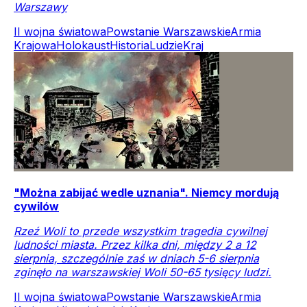
Warszawy
II wojna światowa
Powstanie Warszawskie
Armia
Krajowa
Holokaust
Historia
Ludzie
Kraj
"Można zabijać wedle uznania". Niemcy mordują
cywilów
Rzeź Woli to przede wszystkim tragedia cywilnej
ludności miasta. Przez kilka dni, między 2 a 12
sierpnia, szczególnie zaś w dniach 5-6 sierpnia
zginęło na warszawskiej Woli 50-65 tysięcy ludzi.
II wojna światowa
Powstanie Warszawskie
Armia