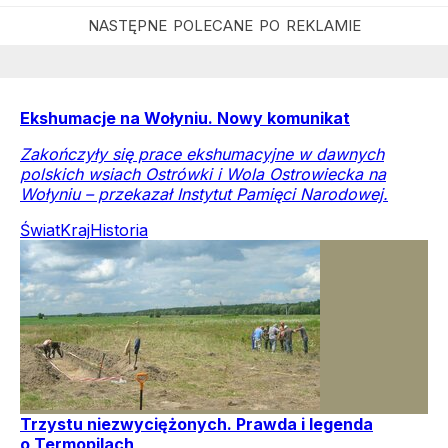
Ekshumacje na Wołyniu. Nowy komunikat
Zakończyły się prace ekshumacyjne w dawnych
polskich wsiach Ostrówki i Wola Ostrowiecka na
Wołyniu – przekazał Instytut Pamięci Narodowej.
Świat
Kraj
Historia
Trzystu niezwyciężonych. Prawda i legenda
o Termopilach