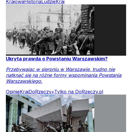
Krajowa
Historia
Ludzie
Kraj
Ukryta prawda o Powstaniu Warszawskim?
Przebywając w sierpniu w Warszawie, trudno nie
natknąć się na różne formy wspominania Powstania
Warszawskiego.
Opinie
Kraj
DoRzeczy+
Tylko na DoRzeczy.pl