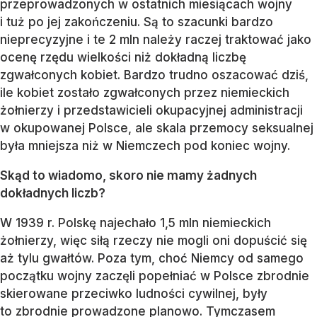
przeprowadzonych w ostatnich miesiącach wojny
i tuż po jej zakończeniu. Są to szacunki bardzo
nieprecyzyjne i te 2 mln należy raczej traktować jako
ocenę rzędu wielkości niż dokładną liczbę
zgwałconych kobiet. Bardzo trudno oszacować dziś,
ile kobiet zostało zgwałconych przez niemieckich
żołnierzy i przedstawicieli okupacyjnej administracji
w okupowanej Polsce, ale skala przemocy seksualnej
była mniejsza niż w Niemczech pod koniec wojny.
Skąd to wiadomo, skoro nie mamy żadnych
dokładnych liczb?
W 1939 r. Polskę najechało 1,5 mln niemieckich
żołnierzy, więc siłą rzeczy nie mogli oni dopuścić się
aż tylu gwałtów. Poza tym, choć Niemcy od samego
początku wojny zaczęli popełniać w Polsce zbrodnie
skierowane przeciwko ludności cywilnej, były
to zbrodnie prowadzone planowo. Tymczasem