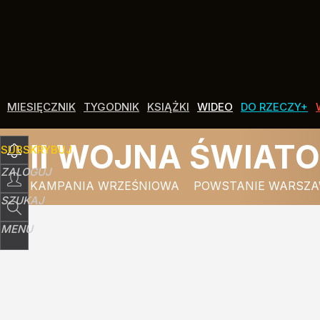
Udostępnij
2
Skomentuj
MIESIĘCZNIK
TYGODNIK
KSIĄŻKI
WIDEO
DO RZECZY+
II WOJNA ŚWIAT
SUBSKRYBUJ
ZALOGUJ
KAMPANIA WRZEŚNIOWA
POWSTANIE WARSZA
SZUKAJ
MENU