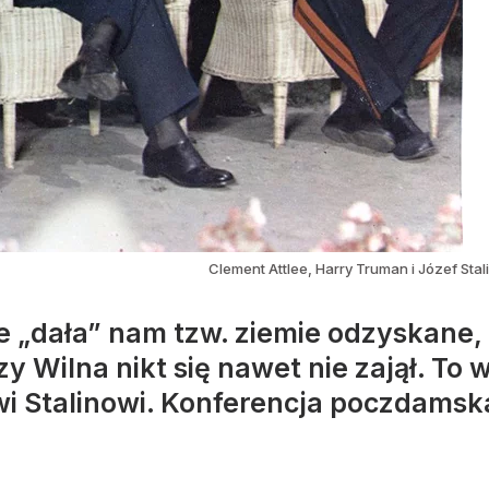
Clement Attlee, Harry Truman i Józef St
 „dała” nam tzw. ziemie odzyskane, 
y Wilna nikt się nawet nie zajął. T
 Stalinowi. Konferencja poczdamska 