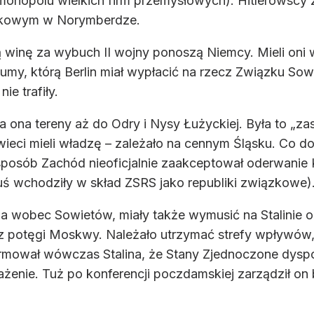
ie monopolu wielkich firm przemysłowych). Hitlerowscy 
skowym w Norymberdze.
 winę za wybuch II wojny ponoszą Niemcy. Mieli on
, którą Berlin miał wypłacić na rzecz Związku Sowi
ie trafiły.
a ona tereny aż do Odry i Nysy Łużyckiej. Była to „za
ieci mieli władzę – zależało na cennym Śląsku. Co do 
sposób Zachód nieoficjalnie zaakceptował oderwanie 
ruś wchodziły w skład ZSRS jako republiki związkowe)
a wobec Sowietów, miały także wymusić na Stalinie 
 potęgi Moskwy. Należało utrzymać strefy wpływów, 
rmował wówczas Stalina, że Stany Zjednoczone dysp
enie. Tuż po konferencji poczdamskiej zarządził on b