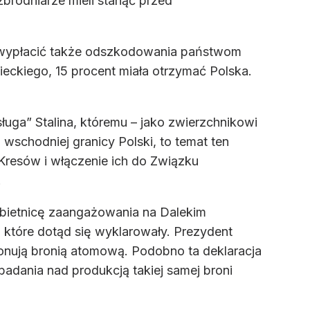
zbrodniarze mieli stanąć przed
i wypłacić także odszkodowania państwom
eckiego, 15 procent miała otrzymać Polska.
sługa” Stalina, któremu – jako zwierzchnikowi
wschodniej granicy Polski, to temat ten
Kresów i włączenie ich do Związku
.
obietnicę zaangażowania na Dalekim
które dotąd się wyklarowały. Prezydent
onują bronią atomową. Podobno ta deklaracja
adania nad produkcją takiej samej broni