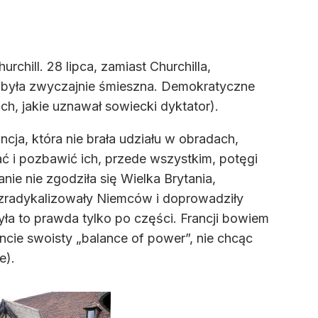
rchill. 28 lipca, zamiast Churchilla,
na była zwyczajnie śmieszna. Demokratyczne
h, jakie uznawał sowiecki dyktator).
ja, która nie brała udziału w obradach,
rać i pozbawić ich, przede wszystkim, potęgi
ie nie zgodziła się Wielka Brytania,
 zradykalizowały Niemców i doprowadziły
ła to prawda tylko po części. Francji bowiem
ncie swoisty „balance of power”, nie chcąc
e).