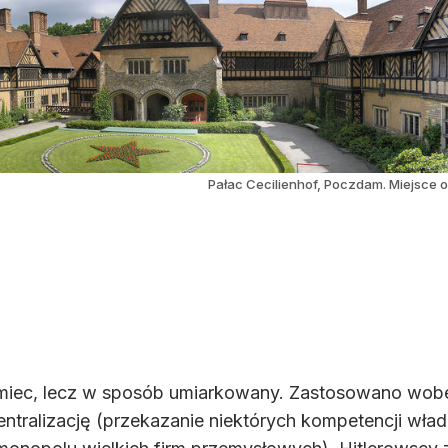
Pałac Cecilienhof, Poczdam. Miejsce obr
iec, lecz w sposób umiarkowany. Zastosowano wobec 
ntralizację (przekazanie niektórych kompetencji wła