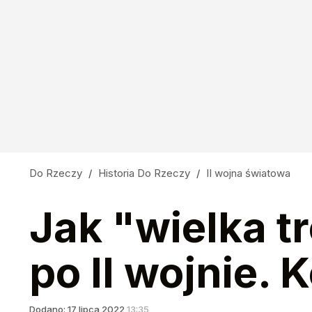
Do Rzeczy
/
Historia Do Rzeczy
/
II wojna światowa
Jak "wielka tr
po II wojnie.
Dodano:
17
lipca
2022
13:35