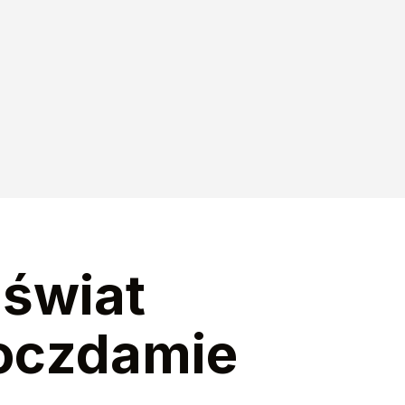
 świat
Poczdamie