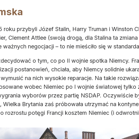
amska
roku przybyli Józef Stalin, Harry Truman i Winston Chu
r, Clement Attlee (swoją drogą, dla Stalina ta zmia
ważnych negocjacji – to nie mieściło się w standardac
ecydować o tym, co po II wojnie spotka Niemcy. Franc
lizacji postanowień, chciała, aby Niemcy solidnie uka
wymusić na nich wysokie reparacje. Na takie rozwiązan
osowane wobec Niemiec po I wojnie światowej tylko
 wygrania wyborów przez partię NSDAP. Oczywiście by
ec, Wielka Brytania zaś próbowała utrzymać na kontyne
 rozrostu potęgi Francji kosztem Niemiec (i odwrotni