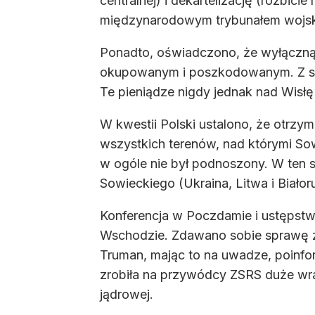
centralnej) i dekartelizację (rozbic
międzynarodowym trybunałem woj
Ponadto, oświadczono, że wyłączną
okupowanym i poszkodowanym. Z sumy
Te pieniądze nigdy jednak nad Wisłę n
W kwestii Polski ustalono, że otrzym
wszystkich terenów, nad którymi Sow
w ogóle nie był podnoszony. W ten 
Sowieckiego (Ukraina, Litwa i Biało
Konferencja w Poczdamie i ustępstw
Wschodzie. Zdawano sobie sprawę z
Truman, mając to na uwadze, poinfo
zrobiła na przywódcy ZSRS duże wraż
jądrowej.