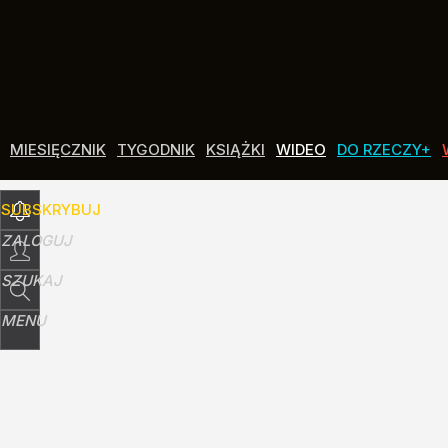
Udostępnij
2
Skomentuj
MIESIĘCZNIK
TYGODNIK
KSIĄŻKI
WIDEO
DO RZECZY+
SUBSKRYBUJ
ZALOGUJ
SZUKAJ
MENU