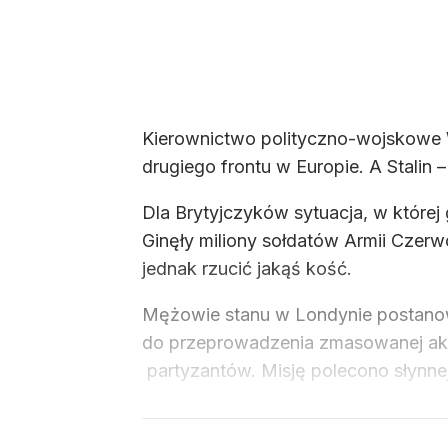
Kierownictwo polityczno-wojskowe Wi
drugiego frontu w Europie. A Stalin
Dla Brytyjczyków sytuacja, w które
Ginęły miliony sołdatów Armii Czerw
jednak rzucić jakąś kość.
Mężowie stanu w Londynie postanowi
do przeprowadzenia zmasowanej akcji 
partyzantów. Misję polecono słynnej