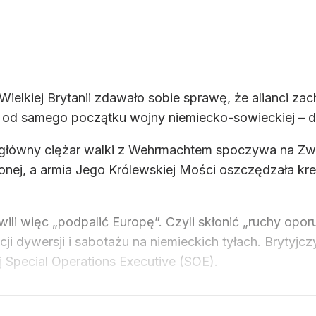
elkiej Brytanii zdawało sobie sprawę, że alianci za
 – od samego początku wojny niemiecko-sowieckiej – d
j główny ciężar walki z Wehrmachtem spoczywa na Zw
onej, a armia Jego Królewskiej Mości oszczędzała krew
li więc „podpalić Europę”. Czyli skłonić „ruchy opo
dywersji i sabotażu na niemieckich tyłach. Brytyjczy
 Special Operations Executive (SOE).