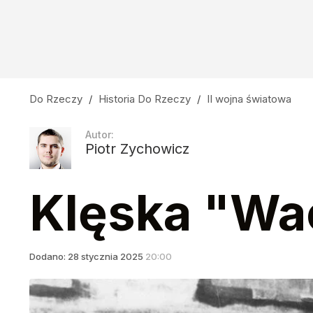
Do Rzeczy
/
Historia Do Rzeczy
/
II wojna światowa
Autor:
Piotr Zychowicz
Klęska "Wa
Dodano:
28
stycznia
2025
20:00