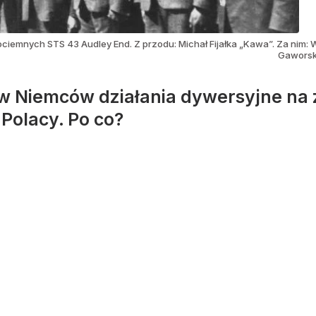
hociemnych STS 43 Audley End. Z przodu: Michał Fijałka „Kawa”. Za nim
Gaworski
w Niemców działania dywersyjne na 
i Polacy. Po co?