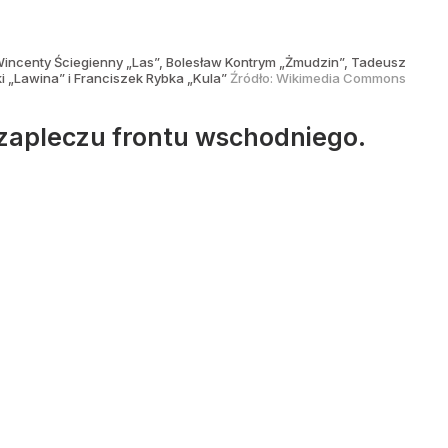
: Wincenty Ściegienny „Las”, Bolesław Kontrym „Żmudzin”, Tadeusz
 „Lawina” i Franciszek Rybka „Kula”
Źródło:
Wikimedia Commons
zapleczu frontu wschodniego.