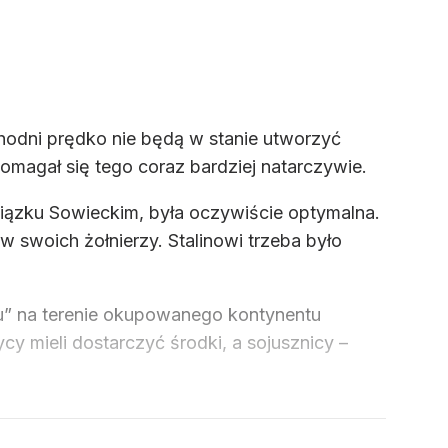
chodni prędko nie będą w stanie utworzyć
omagał się tego coraz bardziej natarczywie.
iązku Sowieckim, była oczywiście optymalna.
 swoich żołnierzy. Stalinowi trzeba było
ru” na terenie okupowanego kontynentu
cy mieli dostarczyć środki, a sojusznicy –