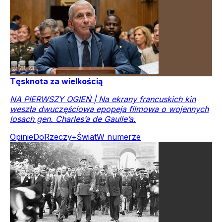
Tęsknota za wielkością
NA PIERWSZY OGIEŃ | Na ekrany francuskich kin
weszła dwuczęściowa epopeja filmowa o wojennych
losach gen. Charles’a de Gaulle’a.
Opinie
DoRzeczy+
Świat
W numerze