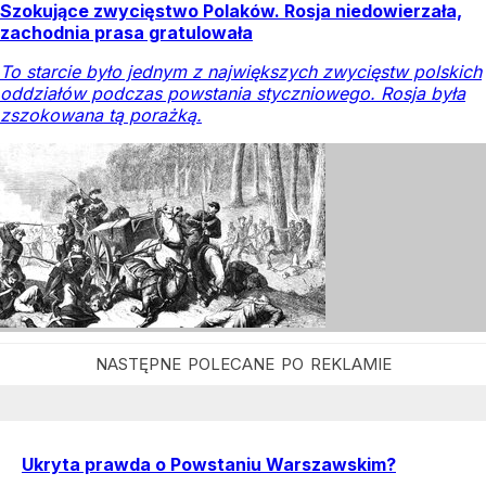
Szokujące zwycięstwo Polaków. Rosja niedowierzała,
zachodnia prasa gratulowała
To starcie było jednym z największych zwycięstw polskich
oddziałów podczas powstania styczniowego. Rosja była
zszokowana tą porażką.
Ukryta prawda o Powstaniu Warszawskim?