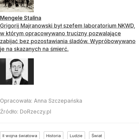
Mengele Stalina
Grigorij Majranowski był szefem laboratorium NKWD,
w którym opracowywano trucizny pozwalające
zabijać bez pozostawiania śladów. Wypróbowywano
je na skazanych na śmierć.
Opracowała:
Anna Szczepańska
Źródło:
DoRzeczy.pl
II wojna światowa
Historia
Ludzie
Świat