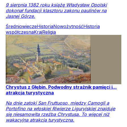
9 sierpnia 1382 roku książę Władysław Opolski
dokonał fundacji klasztoru zakonu paulinów na
Jasnej Górze.
Średniowiecze
Historia
Nowożytność
Historia
współczesna
Kraj
Religia
Chrystus z Głębin. Podwodny strażnik pamięci i...
atrakcja turystyczna
Na dnie zatoki San Fruttuoso, między Camogli a
Portofino na włoskiej Riwierze Liguryjskiej znajduje
się niesamowita rzeźba Chrystusa. To więcej niż
wakacyjna atrakcja turystyczna.