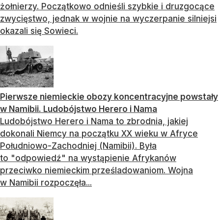
żołnierzy. Początkowo odnieśli szybkie i druzgocące
zwycięstwo, jednak w wojnie na wyczerpanie silniejsi
okazali się Sowieci.
Pierwsze niemieckie obozy koncentracyjne powstały
w Namibii. Ludobójstwo Herero i Nama
Ludobójstwo Herero i Nama to zbrodnia, jakiej
dokonali Niemcy na początku XX wieku w Afryce
Południowo-Zachodniej (Namibii). Była
to "odpowiedź" na wystąpienie Afrykanów
przeciwko niemieckim prześladowaniom. Wojna
w Namibii rozpoczęła...