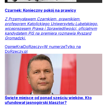
Czarnek: Konieczny pokój na prawicy
Z Przemysławem Czarnkiem, prawnikiem,
profesorem Katolickiego Uniwersytetu Lubelskiego,
wiceprezesem Prawa i Sprawiedliwości, oficjalnym
kandydatem PiS na premiera rozmawia Ryszard
Gromadzki.
Opinie
Kraj
DoRzeczy+
W numerze
Tylko na
DoRzeczy.pl
Święte miejsce od ponad sześciu wieków. Kto
ufundował jasnogórski klasztor?