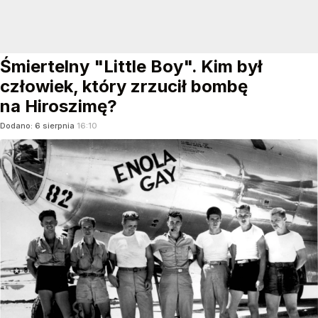
Śmiertelny "Little Boy". Kim był
człowiek, który zrzucił bombę
na Hiroszimę?
Dodano:
6
sierpnia
16:10