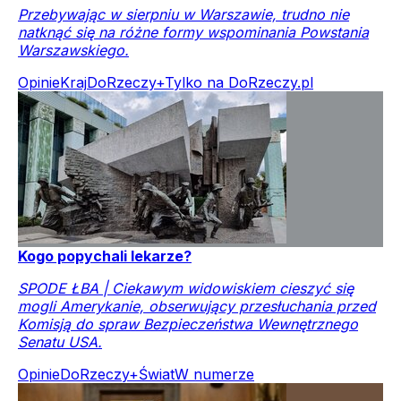
Przebywając w sierpniu w Warszawie, trudno nie
natknąć się na różne formy wspominania Powstania
Warszawskiego.
Opinie
Kraj
DoRzeczy+
Tylko na DoRzeczy.pl
Kogo popychali lekarze?
SPODE ŁBA | Ciekawym widowiskiem cieszyć się
mogli Amerykanie, obserwujący przesłuchania przed
Komisją do spraw Bezpieczeństwa Wewnętrznego
Senatu USA.
Opinie
DoRzeczy+
Świat
W numerze