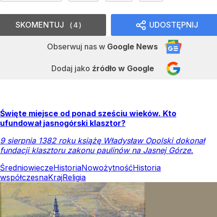
SKOMENTUJ
UDOSTĘPNIJ
4
Obserwuj nas
w
Google News
Dodaj jako
źródło w Google
Święte miejsce od ponad sześciu wieków. Kto
ufundował jasnogórski klasztor?
9 sierpnia 1382 roku książę Władysław Opolski dokonał
fundacji klasztoru zakonu paulinów na Jasnej Górze.
Średniowiecze
Historia
Nowożytność
Historia
współczesna
Kraj
Religia