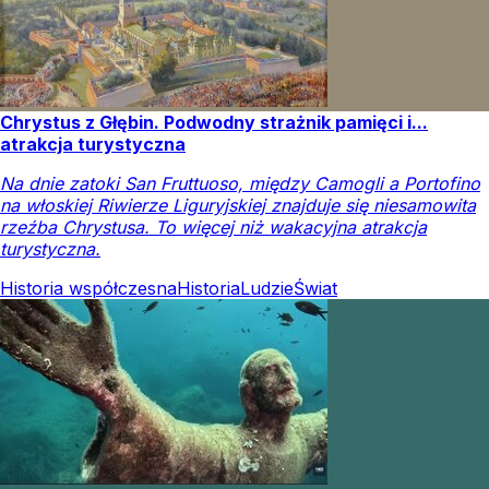
Chrystus z Głębin. Podwodny strażnik pamięci i...
atrakcja turystyczna
Na dnie zatoki San Fruttuoso, między Camogli a Portofino
na włoskiej Riwierze Liguryjskiej znajduje się niesamowita
rzeźba Chrystusa. To więcej niż wakacyjna atrakcja
turystyczna.
Historia współczesna
Historia
Ludzie
Świat