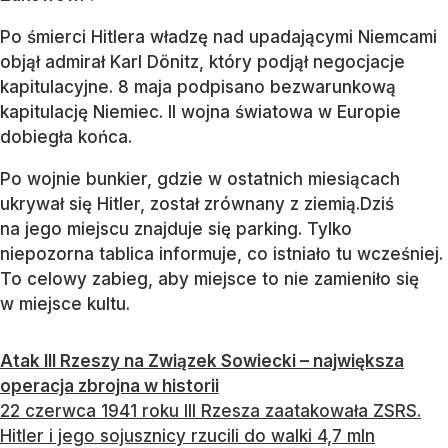
Po śmierci Hitlera władzę nad upadającymi Niemcami
objął admirał Karl Dönitz, który podjął negocjacje
kapitulacyjne. 8 maja podpisano bezwarunkową
kapitulację Niemiec. II wojna światowa w Europie
dobiegła końca.
Po wojnie bunkier, gdzie w ostatnich miesiącach
ukrywał się Hitler, został zrównany z ziemią.Dziś
na jego miejscu znajduje się parking. Tylko
niepozorna tablica informuje, co istniało tu wcześniej.
To celowy zabieg, aby miejsce to nie zamieniło się
w miejsce kultu.
Atak III Rzeszy na Związek Sowiecki – największa
operacja zbrojna w historii
22 czerwca 1941 roku III Rzesza zaatakowała ZSRS.
Hitler i jego sojusznicy rzucili do walki 4,7 mln