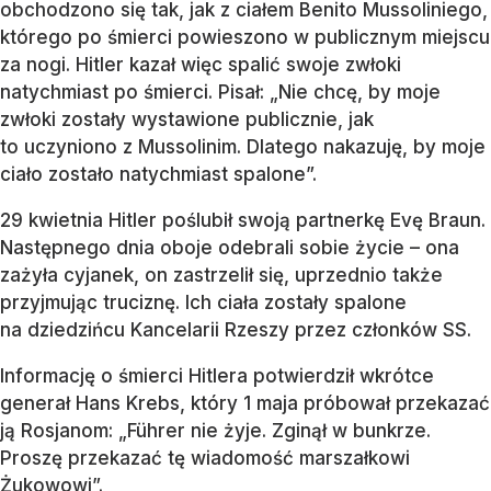
obchodzono się tak, jak z ciałem Benito Mussoliniego,
którego po śmierci powieszono w publicznym miejscu
za nogi. Hitler kazał więc spalić swoje zwłoki
natychmiast po śmierci. Pisał: „Nie chcę, by moje
zwłoki zostały wystawione publicznie, jak
to uczyniono z Mussolinim. Dlatego nakazuję, by moje
ciało zostało natychmiast spalone”.
29 kwietnia Hitler poślubił swoją partnerkę Evę Braun.
Następnego dnia oboje odebrali sobie życie – ona
zażyła cyjanek, on zastrzelił się, uprzednio także
przyjmując truciznę. Ich ciała zostały spalone
na dziedzińcu Kancelarii Rzeszy przez członków SS.
Informację o śmierci Hitlera potwierdził wkrótce
generał Hans Krebs, który 1 maja próbował przekazać
ją Rosjanom: „Führer nie żyje. Zginął w bunkrze.
Proszę przekazać tę wiadomość marszałkowi
Żukowowi”.