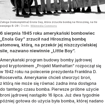
Załoga (niekompletna) Enola Gay, która zrzuciła bombę na Hiroszimę, na tle
swojego B-29
/ Źródło:
Wikimedia Commons
6 sierpnia 1945 roku amerykański bombowiec
„Enola Gay” zrzucił nad Hiroszimą bombę
atomową, którą, na przekór jej niszczycielskiej
sile, nazwano niewinnie „Little Boy”.
Amerykański program budowy bomby jądrowej
pod kryptonimem „Projekt Manhattan” rozpoczął się
w 1942 roku na polecenie prezydenta Franklina D.
Roosevelta. Amerykanie chcieli stworzyć broń,
z którą nie może się równać żadna inna dostępna
do tamtego czasu bomba. Pierwsze próbne użycie
broni jądrowej nastąpiło 16 lipca. Już dwa tygodnie
później gotowa do użycia była bomba, której nadano