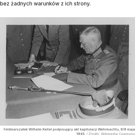
bez żadnych warunków z ich strony.
Feldmarszałek Wilhelm Keitel podpisujący akt kapitulacji Wehrmachtu, 8/9 maja
1945.
/ Źródło:
Wikimedia Commons