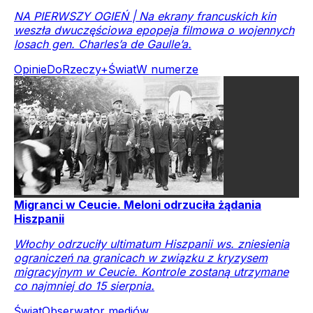
NA PIERWSZY OGIEŃ | Na ekrany francuskich kin
weszła dwuczęściowa epopeja filmowa o wojennych
losach gen. Charles’a de Gaulle’a.
Opinie
DoRzeczy+
Świat
W numerze
Migranci w Ceucie. Meloni odrzuciła żądania
Hiszpanii
Włochy odrzuciły ultimatum Hiszpanii ws. zniesienia
ograniczeń na granicach w związku z kryzysem
migracyjnym w Ceucie. Kontrole zostaną utrzymane
co najmniej do 15 sierpnia.
Świat
Obserwator mediów