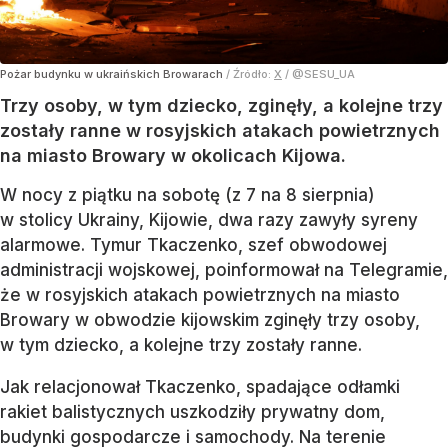
Pożar budynku w ukraińskich Browarach
/ Źródło:
X
/
@SESU_UA
Trzy osoby, w tym dziecko, zginęły, a kolejne trzy
zostały ranne w rosyjskich atakach powietrznych
na miasto Browary w okolicach Kijowa.
W nocy z piątku na sobotę (z 7 na 8 sierpnia)
w stolicy Ukrainy, Kijowie, dwa razy zawyły syreny
alarmowe. Tymur Tkaczenko, szef obwodowej
administracji wojskowej, poinformował na Telegramie,
że w rosyjskich atakach powietrznych na miasto
Browary w obwodzie kijowskim zginęły trzy osoby,
w tym dziecko, a kolejne trzy zostały ranne.
Jak relacjonował Tkaczenko, spadające odłamki
rakiet balistycznych uszkodziły prywatny dom,
budynki gospodarcze i samochody. Na terenie