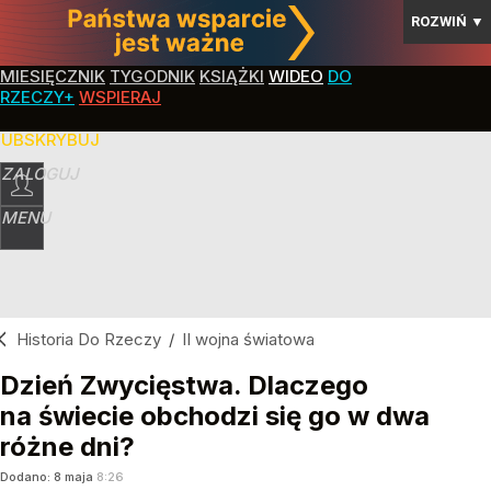
ROZWIŃ
▼
MIESIĘCZNIK
TYGODNIK
KSIĄŻKI
WIDEO
DO
RZECZY+
WSPIERAJ
SUBSKRYBUJ
ZALOGUJ
MENU
Historia Do Rzeczy
/
II wojna światowa
Dzień Zwycięstwa. Dlaczego
na świecie obchodzi się go w dwa
różne dni?
Dodano:
8
maja
8:26