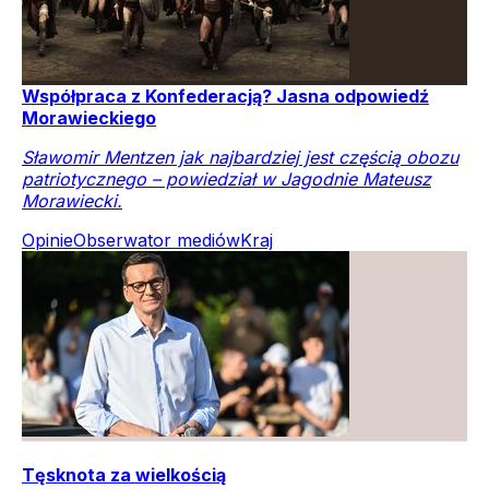
Współpraca z Konfederacją? Jasna odpowiedź
Morawieckiego
Sławomir Mentzen jak najbardziej jest częścią obozu
patriotycznego – powiedział w Jagodnie Mateusz
Morawiecki.
Opinie
Obserwator mediów
Kraj
Tęsknota za wielkością