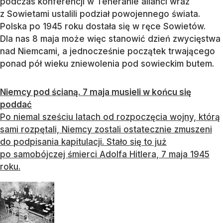
podczas konferencji w Teheranie alianci wraz
z Sowietami ustalili podział powojennego świata.
Polska po 1945 roku dostała się w ręce Sowietów.
Dla nas 8 maja może więc stanowić dzień zwycięstwa
nad Niemcami, a jednocześnie początek trwającego
ponad pół wieku zniewolenia pod sowieckim butem.
Niemcy pod ścianą. 7 maja musieli w końcu się
poddać
Po niemal sześciu latach od rozpoczęcia wojny, którą
sami rozpętali, Niemcy zostali ostatecznie zmuszeni
do podpisania kapitulacji. Stało się to już
po samobójczej śmierci Adolfa Hitlera, 7 maja 1945
roku.