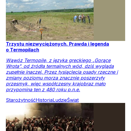
Trzystu niezwyciężonych. Prawda i legenda
o Termopilach
Wąwóz Termopile, z języka greckiego „Gorące
Wrota”, od źródła termalnych wód, dziś wygląda
zupełnie inaczej. Przez tysiąclecia osady rzeczne i
zmiany poziomu morza znacznie poszerzyły
przesmyk, więc współczesny krajobraz mało
przypomina ten z 480 roku p.n.e.
Starożytność
Historia
Ludzie
Świat