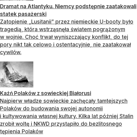
Dramat na Atlantyku. Niemcy podstępnie zaatakowali
statek pasażerski
Zatopienie „Lusitanii” przez niemieckie U-booty było
tragedią, która wstrząsnęła światem pogrążonym
w wojnie. Choć trwał wyniszczający konflikt, do tej
pory nikt tak celowo i ostentacyjnie, nie zaatakował
cywilów.
Kaźń Polaków z sowieckiej Białorusi
Najpierw władze sowieckie zachęcały tamtejszych
Polaków do budowania swojej autonomii
i kultywowania własnej kultury. Kilka lat później Stalin
zrobił woltę i NKWD przystąpiło do bezlitosnego
tępienia Polaków