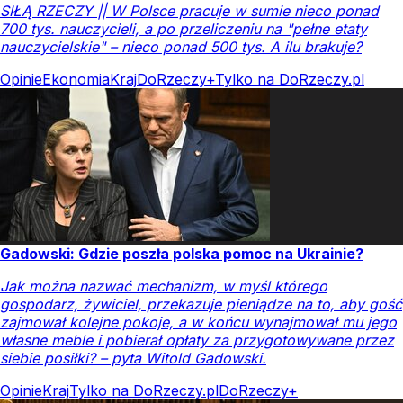
SIŁĄ RZECZY || W Polsce pracuje w sumie nieco ponad
700 tys. nauczycieli, a po przeliczeniu na "pełne etaty
nauczycielskie" – nieco ponad 500 tys. A ilu brakuje?
Opinie
Ekonomia
Kraj
DoRzeczy+
Tylko na DoRzeczy.pl
Gadowski: Gdzie poszła polska pomoc na Ukrainie?
Jak można nazwać mechanizm, w myśl którego
gospodarz, żywiciel, przekazuje pieniądze na to, aby gość
zajmował kolejne pokoje, a w końcu wynajmował mu jego
własne meble i pobierał opłaty za przygotowywane przez
siebie posiłki? – pyta Witold Gadowski.
Opinie
Kraj
Tylko na DoRzeczy.pl
DoRzeczy+