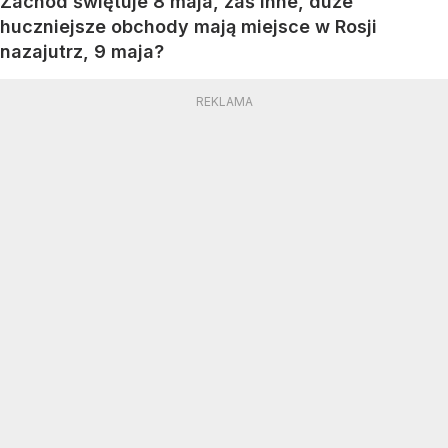
Zachód świętuje 8 maja, zaś inne, duże
huczniejsze obchody mają miejsce w Rosji
nazajutrz, 9 maja?