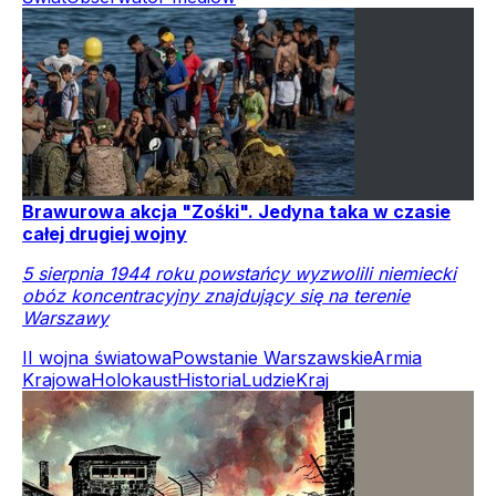
Brawurowa akcja "Zośki". Jedyna taka w czasie
całej drugiej wojny
5 sierpnia 1944 roku powstańcy wyzwolili niemiecki
obóz koncentracyjny znajdujący się na terenie
Warszawy
II wojna światowa
Powstanie Warszawskie
Armia
Krajowa
Holokaust
Historia
Ludzie
Kraj