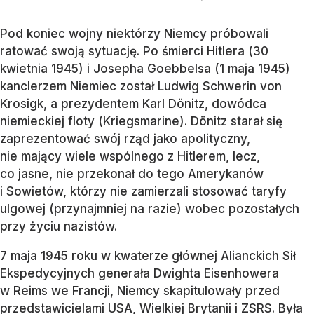
Pod koniec wojny niektórzy Niemcy próbowali
ratować swoją sytuację. Po śmierci Hitlera (30
kwietnia 1945) i Josepha Goebbelsa (1 maja 1945)
kanclerzem Niemiec został Ludwig Schwerin von
Krosigk, a prezydentem Karl Dönitz, dowódca
niemieckiej floty (Kriegsmarine). Dönitz starał się
zaprezentować swój rząd jako apolityczny,
nie mający wiele wspólnego z Hitlerem, lecz,
co jasne, nie przekonał do tego Amerykanów
i Sowietów, którzy nie zamierzali stosować taryfy
ulgowej (przynajmniej na razie) wobec pozostałych
przy życiu nazistów.
7 maja 1945 roku w kwaterze głównej Alianckich Sił
Ekspedycyjnych generała Dwighta Eisenhowera
w Reims we Francji, Niemcy skapitulowały przed
przedstawicielami USA, Wielkiej Brytanii i ZSRS. Była