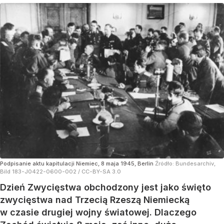
Podpisanie aktu kapitulacji Niemiec, 8 maja 1945, Berlin
Źródło:
Bundesarchiv,
Bild 183-J0422-0600-002 / CC-BY-SA 3.0
Dzień Zwycięstwa obchodzony jest jako święto
zwycięstwa nad Trzecią Rzeszą Niemiecką
w czasie drugiej wojny światowej. Dlaczego