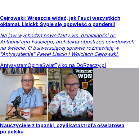
Cejrowski: Wreszcie widać, jak Fauci wszystkich
okłamał. Lisicki: Sypie się opowieść o pandemii
Na jaw wychodzą nowe fakty ws. działalności dr.
Anthony'ego Fauciego, architekta obostrzeń covidowych
na świecie. O bulwersującej sprawie rozmawiają w
"Antysystemie" Paweł Lisicki i Wojciech Cejrowski.
Antysystem
Opinie
Świat
Tylko na DoRzeczy.pl
Nauczyciele z łapanki, czyli katastrofa oświatowa
po polsku