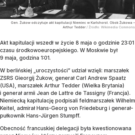
Gen. Żukow odczytuje akt kapitulacji Niemiec w Karlshorst. Obok Żukowa –
Arthur Tedder
/ Źródło:
Wikimedia Commons
Akt kapitulacji wszedł w życie 8 maja o godzinie 23:01
czasu środkowoeuropejskiego. W Moskwie był
9 maja, godzina 1:01.
W berlińskiej „uroczystości” udział wzięli: marszałek
ZSRS Gieorgij Żukow, generał Carl Andrew Spaatz
(USA), marszałek Arthur Tedder (Wielka Brytania)
i generał armii Jean de Lattre de Tassigny (Francja).
Niemiecką kapitulację podpisali feldmarszałek Wilhelm
Keitel, admirał Hans-Georg von Friedeburg i generał-
pułkownik Hans-Jürgen Stumpff.
Obecność francuskiej delegacji była kwestionowana