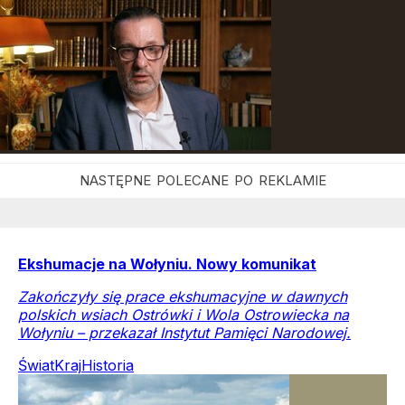
Ekshumacje na Wołyniu. Nowy komunikat
Zakończyły się prace ekshumacyjne w dawnych
polskich wsiach Ostrówki i Wola Ostrowiecka na
Wołyniu – przekazał Instytut Pamięci Narodowej.
Świat
Kraj
Historia