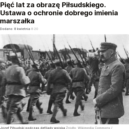
Pięć lat za obrazę Piłsudskiego.
Ustawa o ochronie dobrego imienia
marszałka
Dodano:
8
kwietnia
8:20
Józef Piłsudski podczas defilady wojska
Źródło:
Wikimedia Commons
/