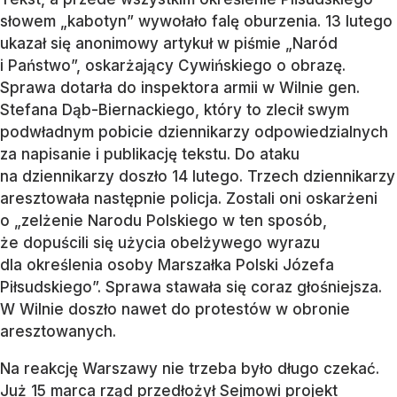
słowem „kabotyn” wywołało falę oburzenia. 13 lutego
ukazał się anonimowy artykuł w piśmie „Naród
i Państwo”, oskarżający Cywińskiego o obrazę.
Sprawa dotarła do inspektora armii w Wilnie gen.
Stefana Dąb-Biernackiego, który to zlecił swym
podwładnym pobicie dziennikarzy odpowiedzialnych
za napisanie i publikację tekstu. Do ataku
na dziennikarzy doszło 14 lutego. Trzech dziennikarzy
aresztowała następnie policja. Zostali oni oskarżeni
o „zelżenie Narodu Polskiego w ten sposób,
że dopuścili się użycia obelżywego wyrazu
dla określenia osoby Marszałka Polski Józefa
Piłsudskiego”. Sprawa stawała się coraz głośniejsza.
W Wilnie doszło nawet do protestów w obronie
aresztowanych.
Na reakcję Warszawy nie trzeba było długo czekać.
Już 15 marca rząd przedłożył Sejmowi projekt