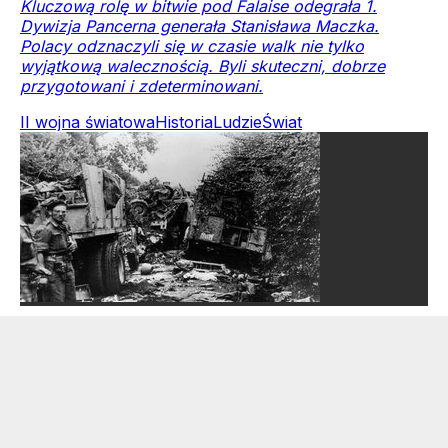
Kluczową rolę w bitwie pod Falaise odegrała 1.
Dywizja Pancerna generała Stanisława Maczka.
Polacy odznaczyli się w czasie walk nie tylko
wyjątkową walecznością. Byli skuteczni, dobrze
przygotowani i zdeterminowani.
II wojna światowa
Historia
Ludzie
Świat