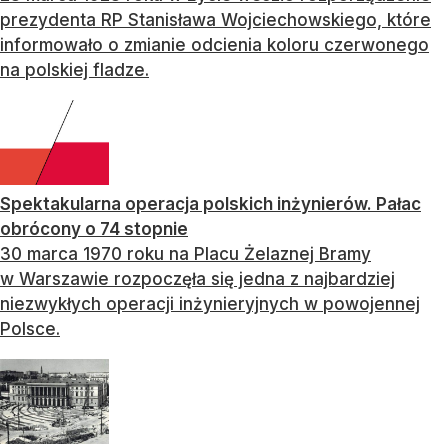
prezydenta RP Stanisława Wojciechowskiego, które
informowało o zmianie odcienia koloru czerwonego
na polskiej fladze.
Spektakularna operacja polskich inżynierów. Pałac
obrócony o 74 stopnie
30 marca 1970 roku na Placu Żelaznej Bramy
w Warszawie rozpoczęła się jedna z najbardziej
niezwykłych operacji inżynieryjnych w powojennej
Polsce.