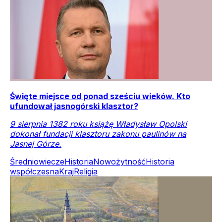
Święte miejsce od ponad sześciu wieków. Kto
ufundował jasnogórski klasztor?
9 sierpnia 1382 roku książę Władysław Opolski
dokonał fundacji klasztoru zakonu paulinów na
Jasnej Górze.
Średniowiecze
Historia
Nowożytność
Historia
współczesna
Kraj
Religia