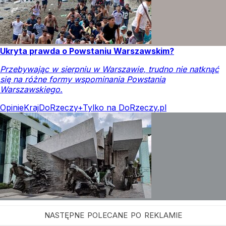
Ukryta prawda o Powstaniu Warszawskim?
Przebywając w sierpniu w Warszawie, trudno nie natknąć
się na różne formy wspominania Powstania
Warszawskiego.
Opinie
Kraj
DoRzeczy+
Tylko na DoRzeczy.pl