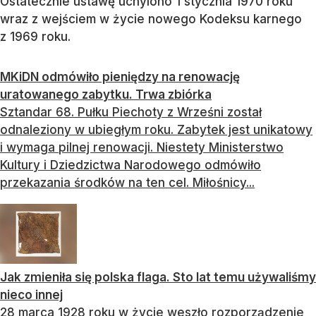
Ostatecznie ustawę uchylono 1 stycznia 1970 roku
wraz z wejściem w życie nowego Kodeksu karnego
z 1969 roku.
MKiDN odmówiło pieniędzy na renowację
uratowanego zabytku. Trwa zbiórka
Sztandar 68. Pułku Piechoty z Wrześni został
odnaleziony w ubiegłym roku. Zabytek jest unikatowy
i wymaga pilnej renowacji. Niestety Ministerstwo
Kultury i Dziedzictwa Narodowego odmówiło
przekazania środków na ten cel. Miłośnicy...
Jak zmieniła się polska flaga. Sto lat temu używaliśmy
nieco innej
28 marca 1928 roku w życie weszło rozporządzenie