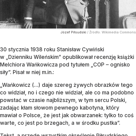
Józef Piłsudski
/ Źródło:
Wikimedia Commons
30 stycznia 1938 roku Stanisław Cywiński
w „Dzienniku Wileńskim” opublikował recenzję książki
Melchiora Wańkowicza pod tytułem „COP – ognisko
siły”. Pisał w niej m.in.:
„Wańkowicz (…) daje szereg żywych obrazków tego
co widział, no i czego nie widział, ale co ma podobno
powstać w czasie najbliższym, w tym sercu Polski,
zadając kłam słowom pewnego kabotyna, który
mawiał o Polsce, że jest jak obwarzanek: tylko to coś
warte, co jest po brzegach, a w środku pustka”.
Tekst, a przede wszystkim określenie Piłsudskiego