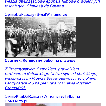
weszła dwuczęściowa epopeja filmowa o wojennych
losach gen. Charles’a de Gaulle’a.
Opinie
DoRzeczy+
Świat
W numerze
Czarnek: Konieczny pokój na prawicy
Z Przemysławem Czarnkiem, prawnikiem,
profesorem Katolickiego Uniwersytetu Lubelskiego,
wiceprezesem Prawa i Sprawiedliwości, oficjalnym
kandydatem PiS na premiera rozmawia Ryszard
Gromadzki.
Opinie
Kraj
DoRzeczy+
W numerze
Tylko na
DoRzeczy.pl