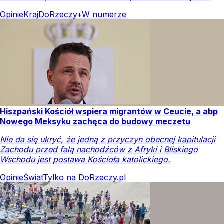
Opinie
Kraj
DoRzeczy+
W numerze
Hiszpański Kościół wspiera migrantów w Ceucie, a abp
Nowego Meksyku zachęca do budowy meczetu
Nie da się ukryć, że jedną z przyczyn obecnej kapitulacji
Zachodu przed falą nachodźców z Afryki i Bliskiego
Wschodu jest postawa Kościoła katolickiego.
Opinie
Świat
Tylko na DoRzeczy.pl