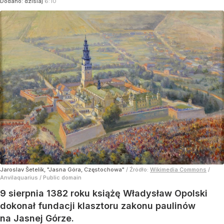
Dodano:
dzisiaj
6:10
Jaroslav Šetelík, "Jasna Góra, Częstochowa"
/ Źródło:
Wikimedia Commons
/
Anvilaquarius / Public domain
9 sierpnia 1382 roku książę Władysław Opolski
dokonał fundacji klasztoru zakonu paulinów
na Jasnej Górze.