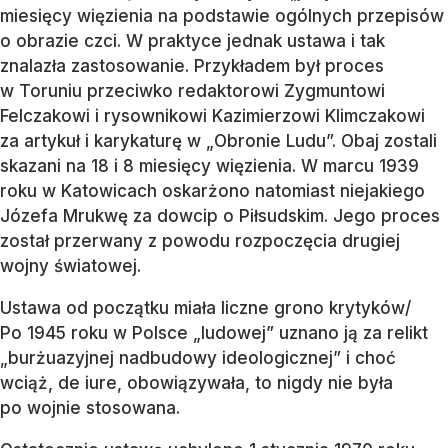
miesięcy więzienia na podstawie ogólnych przepisów
o obrazie czci. W praktyce jednak ustawa i tak
znalazła zastosowanie. Przykładem był proces
w Toruniu przeciwko redaktorowi Zygmuntowi
Felczakowi i rysownikowi Kazimierzowi Klimczakowi
za artykuł i karykaturę w „Obronie Ludu”. Obaj zostali
skazani na 18 i 8 miesięcy więzienia. W marcu 1939
roku w Katowicach oskarżono natomiast niejakiego
Józefa Mrukwę za dowcip o Piłsudskim. Jego proces
został przerwany z powodu rozpoczęcia drugiej
wojny światowej.
Ustawa od początku miała liczne grono krytyków/
Po 1945 roku w Polsce „ludowej” uznano ją za relikt
„burżuazyjnej nadbudowy ideologicznej” i choć
wciąż, de iure, obowiązywała, to nigdy nie była
po wojnie stosowana.