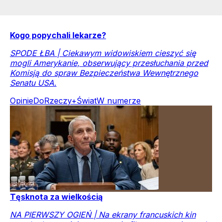
Kogo popychali lekarze?
SPODE ŁBA | Ciekawym widowiskiem cieszyć się
mogli Amerykanie, obserwujący przesłuchania przed
Komisją do spraw Bezpieczeństwa Wewnętrznego
Senatu USA.
Opinie
DoRzeczy+
Świat
W numerze
Tęsknota za wielkością
NA PIERWSZY OGIEŃ | Na ekrany francuskich kin