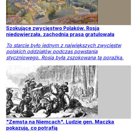
Szokujące zwycięstwo Polaków. Rosja
niedowierzała, zachodnia prasa gratulowała
To starcie było jednym z największych zwycięstw
polskich oddziałów podczas powstania
styczniowego. Rosja była zszokowana tą porażką.
"Zemsta na Niemcach". Ludzie gen. Maczka
pokazują, co potrafią