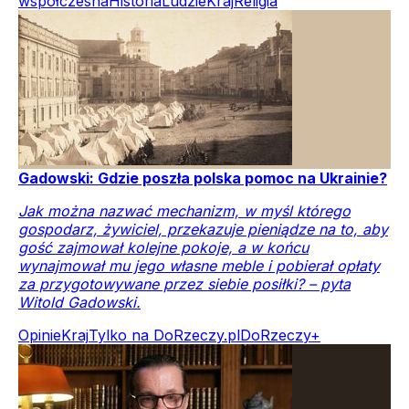
współczesna
Historia
Ludzie
Kraj
Religia
Gadowski: Gdzie poszła polska pomoc na Ukrainie?
Jak można nazwać mechanizm, w myśl którego
gospodarz, żywiciel, przekazuje pieniądze na to, aby
gość zajmował kolejne pokoje, a w końcu
wynajmował mu jego własne meble i pobierał opłaty
za przygotowywane przez siebie posiłki? – pyta
Witold Gadowski.
Opinie
Kraj
Tylko na DoRzeczy.pl
DoRzeczy+