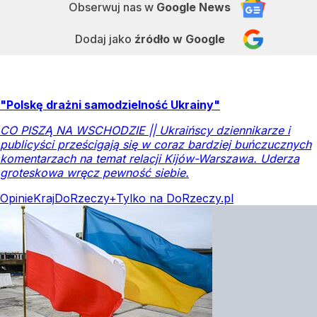
Obserwuj nas
w
Google News
Dodaj jako
źródło w Google
"Polskę drażni samodzielność Ukrainy"
CO PISZĄ NA WSCHODZIE || Ukraińscy dziennikarze i
publicyści prześcigają się w coraz bardziej buńczucznych
komentarzach na temat relacji Kijów-Warszawa. Uderza
groteskowa wręcz pewność siebie.
Opinie
Kraj
DoRzeczy+
Tylko na DoRzeczy.pl