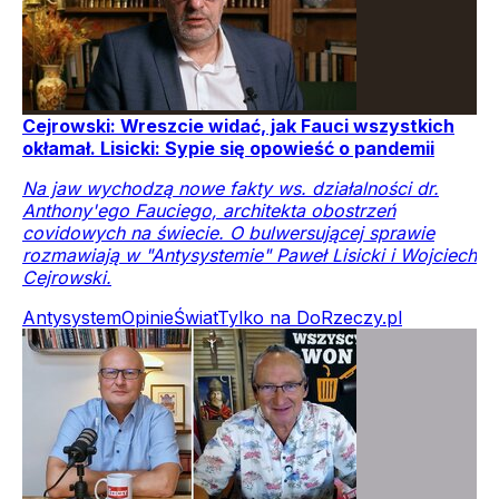
Cejrowski: Wreszcie widać, jak Fauci wszystkich
okłamał. Lisicki: Sypie się opowieść o pandemii
Na jaw wychodzą nowe fakty ws. działalności dr.
Anthony'ego Fauciego, architekta obostrzeń
covidowych na świecie. O bulwersującej sprawie
rozmawiają w "Antysystemie" Paweł Lisicki i Wojciech
Cejrowski.
Antysystem
Opinie
Świat
Tylko na DoRzeczy.pl