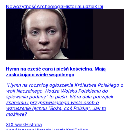
Nowożytność
Archeologia
Historia
Ludzie
Kraj
Hymn na cześć cara i pieśń kościelna. Mają
zaskakująco wiele wspólnego
"Hymn na rocznicę ogłoszenia Królestwa Polskiego z
woli Naczelnego Wodza Wojsku Polskiemu do
śpiewania podany" to pieśń, która dała początek
znanemu i przyprawiającego wiele osób o
wzruszenie hymnu "Boże, coś Polskę". Jak to
możliwe?
XIX wiek
Historia