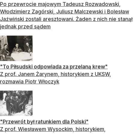
Po przewrocie majowym Tadeusz Rozwadowski,
Włodzimierz Zagórski, Juliusz Malczewski i Bolesław
Jaźwiński zostali aresztowani. Żaden z nich nie stanął
jednak przed sądem
"To Piłsudski odpowiada za przelaną krew"
Z prof. Janem Żarynem, historykiem z UKSW,
rozmawia Piotr Włoczyk
"Przewrót był ratunkiem dla Polski"
Z prof. Wiesławem Wysockim, historykiem,