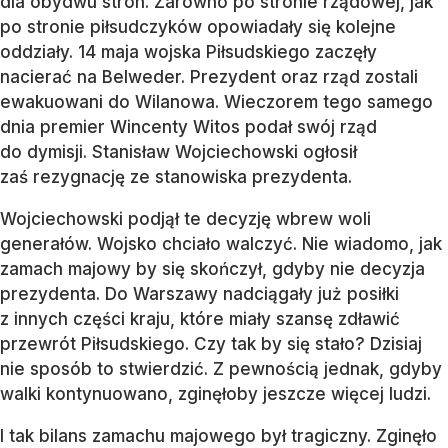
dla obydwu stron. Zarówno po stronie rządowej, jak
po stronie piłsudczyków opowiadały się kolejne
oddziały. 14 maja wojska Piłsudskiego zaczęły
nacierać na Belweder. Prezydent oraz rząd zostali
ewakuowani do Wilanowa. Wieczorem tego samego
dnia premier Wincenty Witos podał swój rząd
do dymisji. Stanisław Wojciechowski ogłosił
zaś rezygnację ze stanowiska prezydenta.
Wojciechowski podjął te decyzję wbrew woli
generałów. Wojsko chciało walczyć. Nie wiadomo, jak
zamach majowy by się skończył, gdyby nie decyzja
prezydenta. Do Warszawy nadciągały już posiłki
z innych części kraju, które miały szansę zdławić
przewrót Piłsudskiego. Czy tak by się stało? Dzisiaj
nie sposób to stwierdzić. Z pewnością jednak, gdyby
walki kontynuowano, zginęłoby jeszcze więcej ludzi.
I tak bilans zamachu majowego był tragiczny. Zginęło