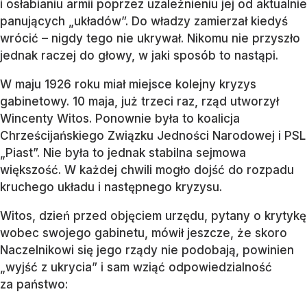
i osłabianiu armii poprzez uzależnieniu jej od aktualnie
panujących „układów”. Do władzy zamierzał kiedyś
wrócić – nigdy tego nie ukrywał. Nikomu nie przyszło
jednak raczej do głowy, w jaki sposób to nastąpi.
W maju 1926 roku miał miejsce kolejny kryzys
gabinetowy. 10 maja, już trzeci raz, rząd utworzył
Wincenty Witos. Ponownie była to koalicja
Chrześcijańskiego Związku Jedności Narodowej i PSL
„Piast”. Nie była to jednak stabilna sejmowa
większość. W każdej chwili mogło dojść do rozpadu
kruchego układu i następnego kryzysu.
Witos, dzień przed objęciem urzędu, pytany o krytykę
wobec swojego gabinetu, mówił jeszcze, że skoro
Naczelnikowi się jego rządy nie podobają, powinien
„wyjść z ukrycia” i sam wziąć odpowiedzialność
za państwo: