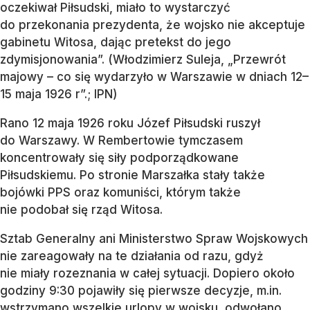
oczekiwał Piłsudski, miało to wystarczyć
do przekonania prezydenta, że wojsko nie akceptuje
gabinetu Witosa, dając pretekst do jego
zdymisjonowania”. (Włodzimierz Suleja, „Przewrót
majowy – co się wydarzyło w Warszawie w dniach 12–
15 maja 1926 r”.; IPN)
Rano 12 maja 1926 roku Józef Piłsudski ruszył
do Warszawy. W Rembertowie tymczasem
koncentrowały się siły podporządkowane
Piłsudskiemu. Po stronie Marszałka stały także
bojówki PPS oraz komuniści, którym także
nie podobał się rząd Witosa.
Sztab Generalny ani Ministerstwo Spraw Wojskowych
nie zareagowały na te działania od razu, gdyż
nie miały rozeznania w całej sytuacji. Dopiero około
godziny 9:30 pojawiły się pierwsze decyzje, m.in.
wstrzymano wszelkie urlopy w wojsku, odwołano