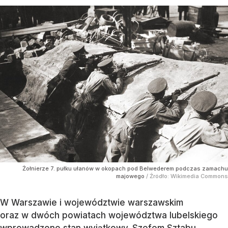
Żołnierze 7. pułku ułanów w okopach pod Belwederem podczas zamachu
majowego
/ Źródło:
Wikimedia Commons
W Warszawie i województwie warszawskim
oraz w dwóch powiatach województwa lubelskiego
wprowadzono stan wyjątkowy. Szefem Sztabu