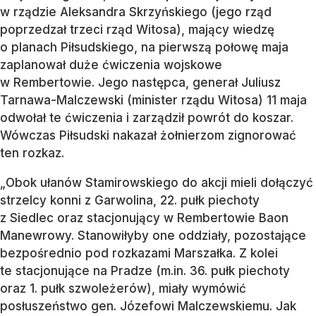
w rządzie Aleksandra Skrzyńskiego (jego rząd
poprzedzał trzeci rząd Witosa), mający wiedzę
o planach Piłsudskiego, na pierwszą połowę maja
zaplanował duże ćwiczenia wojskowe
w Rembertowie. Jego następca, generał Juliusz
Tarnawa-Malczewski (minister rządu Witosa) 11 maja
odwołał te ćwiczenia i zarządził powrót do koszar.
Wówczas Piłsudski nakazał żołnierzom zignorować
ten rozkaz.
„Obok ułanów Stamirowskiego do akcji mieli dołączyć
strzelcy konni z Garwolina, 22. pułk piechoty
z Siedlec oraz stacjonujący w Rembertowie Baon
Manewrowy. Stanowiłyby one oddziały, pozostające
bezpośrednio pod rozkazami Marszałka. Z kolei
te stacjonujące na Pradze (m.in. 36. pułk piechoty
oraz 1. pułk szwoleżerów), miały wymówić
posłuszeństwo gen. Józefowi Malczewskiemu. Jak