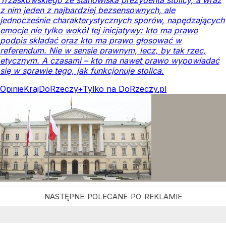
z nim jeden z najbardziej bezsensownych, ale
jednocześnie charakterystycznych sporów, napędzających
emocje nie tylko wokół tej inicjatywy: kto ma prawo
podpis składać oraz kto ma prawo głosować w
referendum. Nie w sensie prawnym, lecz, by tak rzec,
etycznym. A czasami – kto ma nawet prawo wypowiadać
się w sprawie tego, jak funkcjonuje stolica.
Opinie
Kraj
DoRzeczy+
Tylko na DoRzeczy.pl