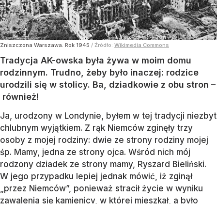
Zniszczona Warszawa. Rok 1945
/ Źródło:
Wikimedia Commons
Tradycja AK-owska była żywa w moim domu
rodzinnym. Trudno, żeby było inaczej: rodzice
urodzili się w stolicy. Ba, dziadkowie z obu stron –
również!
Ja, urodzony w Londynie, byłem w tej tradycji niezbyt
chlubnym wyjątkiem. Z rąk Niemców zginęły trzy
osoby z mojej rodziny: dwie ze strony rodziny mojej
śp. Mamy, jedna ze strony ojca. Wśród nich mój
rodzony dziadek ze strony mamy, Ryszard Bieliński.
W jego przypadku lepiej jednak mówić, iż zginął
„przez Niemców”, ponieważ stracił życie w wyniku
zawalenia się kamienicy, w której mieszkał, a było
to rezultatem niemieckiego bombardowania. Dom