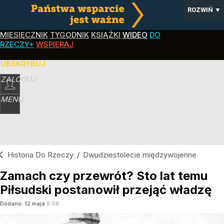
ROZWIŃ
▼
MIESIĘCZNIK
TYGODNIK
KSIĄŻKI
WIDEO
DO
RZECZY+
WSPIERAJ
SUBSKRYBUJ
ZALOGUJ
MENU
Historia Do Rzeczy
/
Dwudziestolecie międzywojenne
Zamach czy przewrót? Sto lat temu
Piłsudski postanowił przejąć władzę
Dodano:
12
maja
8:06