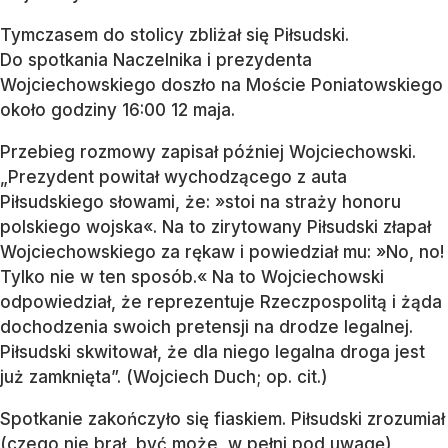
Tymczasem do stolicy zbliżał się Piłsudski.
Do spotkania Naczelnika i prezydenta
Wojciechowskiego doszło na Moście Poniatowskiego
około godziny 16:00 12 maja.
Przebieg rozmowy zapisał później Wojciechowski.
„Prezydent powitał wychodzącego z auta
Piłsudskiego słowami, że: »stoi na straży honoru
polskiego wojska«. Na to zirytowany Piłsudski złapał
Wojciechowskiego za rękaw i powiedział mu: »No, no!
Tylko nie w ten sposób.« Na to Wojciechowski
odpowiedział, że reprezentuje Rzeczpospolitą i żąda
dochodzenia swoich pretensji na drodze legalnej.
Piłsudski skwitował, że dla niego legalna droga jest
już zamknięta”. (Wojciech Duch; op. cit.)
Spotkanie zakończyło się fiaskiem. Piłsudski zrozumiał
(czego nie brał, być może, w pełni pod uwagę),