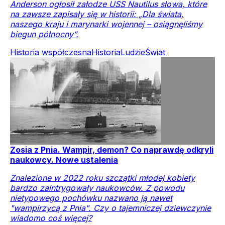
Anderson ogłosił załodze USS Nautilus słowa, które
na zawsze zapisały się w historii: „Dla świata,
naszego kraju i marynarki wojennej – osiągnęliśmy
biegun północny”.
Historia współczesna
Historia
Ludzie
Świat
Zosia z Pnia. Wampir, demon? Co naprawdę odkryli
naukowcy. Nowe ustalenia
Znalezione w 2022 roku szczątki młodej kobiety
bardzo zaintrygowały naukowców. Z powodu
nietypowego pochówku nazwano ją nawet
"wampirzycą z Pnia". Czy o tajemniczej dziewczynie
wiadomo coś więcej?