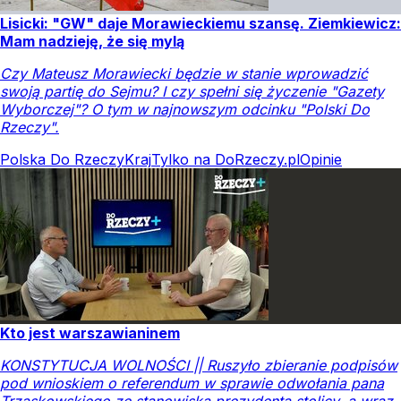
Lisicki: "GW" daje Morawieckiemu szansę. Ziemkiewicz:
Mam nadzieję, że się mylą
Czy Mateusz Morawiecki będzie w stanie wprowadzić
swoją partię do Sejmu? I czy spełni się życzenie "Gazety
Wyborczej"? O tym w najnowszym odcinku "Polski Do
Rzeczy".
Polska Do Rzeczy
Kraj
Tylko na DoRzeczy.pl
Opinie
Kto jest warszawianinem
KONSTYTUCJA WOLNOŚCI || Ruszyło zbieranie podpisów
pod wnioskiem o referendum w sprawie odwołania pana
Trzaskowskiego ze stanowiska prezydenta stolicy, a wraz