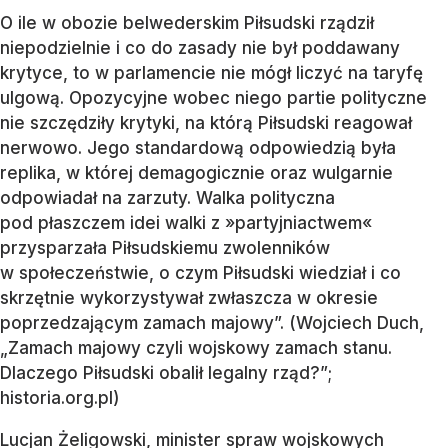
O ile w obozie belwederskim Piłsudski rządził
niepodzielnie i co do zasady nie był poddawany
krytyce, to w parlamencie nie mógł liczyć na taryfę
ulgową. Opozycyjne wobec niego partie polityczne
nie szczędziły krytyki, na którą Piłsudski reagował
nerwowo. Jego standardową odpowiedzią była
replika, w której demagogicznie oraz wulgarnie
odpowiadał na zarzuty. Walka polityczna
pod płaszczem idei walki z »partyjniactwem«
przysparzała Piłsudskiemu zwolenników
w społeczeństwie, o czym Piłsudski wiedział i co
skrzętnie wykorzystywał zwłaszcza w okresie
poprzedzającym zamach majowy”. (Wojciech Duch,
„Zamach majowy czyli wojskowy zamach stanu.
Dlaczego Piłsudski obalił legalny rząd?”;
historia.org.pl)
Lucjan Żeligowski, minister spraw wojskowych