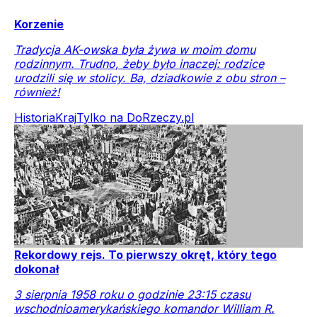
Korzenie
Tradycja AK-owska była żywa w moim domu
rodzinnym. Trudno, żeby było inaczej: rodzice
urodzili się w stolicy. Ba, dziadkowie z obu stron –
również!
Historia
Kraj
Tylko na DoRzeczy.pl
Rekordowy rejs. To pierwszy okręt, który tego
dokonał
3 sierpnia 1958 roku o godzinie 23:15 czasu
wschodnioamerykańskiego komandor William R.