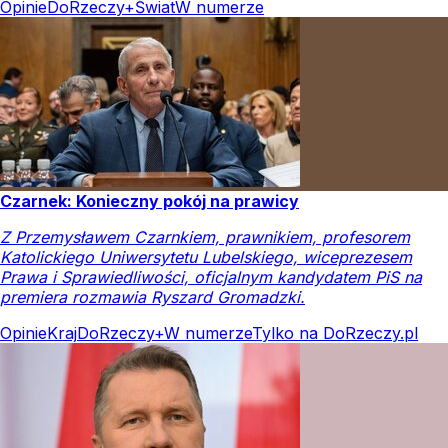
Opinie
DoRzeczy+
Świat
W numerze
Czarnek: Konieczny pokój na prawicy
Z Przemysławem Czarnkiem, prawnikiem, profesorem
Katolickiego Uniwersytetu Lubelskiego, wiceprezesem
Prawa i Sprawiedliwości, oficjalnym kandydatem PiS na
premiera rozmawia Ryszard Gromadzki.
Opinie
Kraj
DoRzeczy+
W numerze
Tylko na DoRzeczy.pl