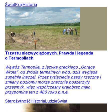
Świat
Kraj
Historia
Trzystu niezwyciężonych. Prawda i legenda
o Termopilach
Wąwóz Termopile, z języka greckiego „Gorące
Wrota”, od źródła termalnych wód, dziś wygląda
zupełnie inaczej. Przez tysiąclecia osady rzeczne i
zmiany poziomu morza znacznie poszerzyły
przesmyk, więc współczesny krajobraz mało
przypomina ten z 480 roku p.n.e.
Starożytność
Historia
Ludzie
Świat