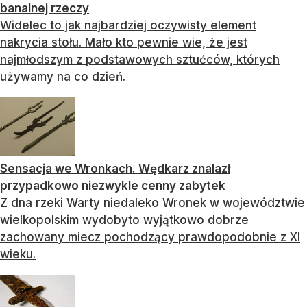
banalnej rzeczy
Widelec to jak najbardziej oczywisty element
nakrycia stołu. Mało kto pewnie wie, że jest
najmłodszym z podstawowych sztućców, których
używamy na co dzień.
Sensacja we Wronkach. Wędkarz znalazł
przypadkowo niezwykle cenny zabytek
Z dna rzeki Warty niedaleko Wronek w województwie
wielkopolskim wydobyto wyjątkowo dobrze
zachowany miecz pochodzący prawdopodobnie z XI
wieku.