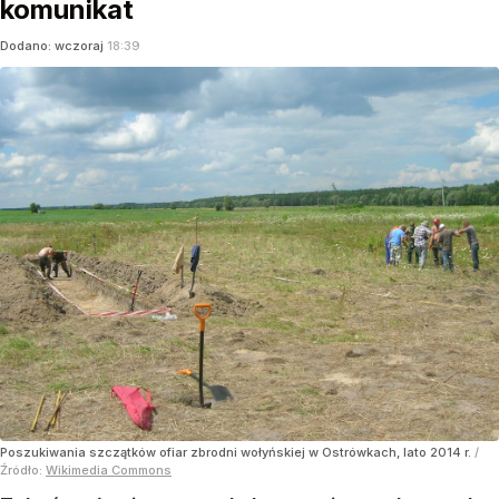
komunikat
Dodano:
wczoraj
18:39
Poszukiwania szczątków ofiar zbrodni wołyńskiej w Ostrówkach, lato 2014 r.
/
Źródło:
Wikimedia Commons