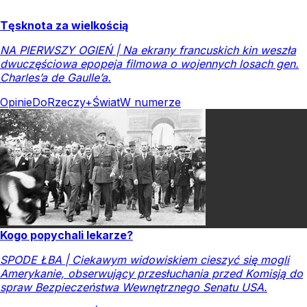
Tęsknota za wielkością
NA PIERWSZY OGIEŃ | Na ekrany francuskich kin weszła
dwuczęściowa epopeja filmowa o wojennych losach gen.
Charles’a de Gaulle’a.
Opinie
DoRzeczy+
Świat
W numerze
Kogo popychali lekarze?
SPODE ŁBA | Ciekawym widowiskiem cieszyć się mogli
Amerykanie, obserwujący przesłuchania przed Komisją do
spraw Bezpieczeństwa Wewnętrznego Senatu USA.