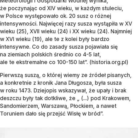
Meteorologii i Gospodarki Wodnej wynika,
że poczynając od XIV wieku, w każdym stuleciu,
w Polsce występowało ok. 20 susz o różnej
intensywności. Najwięcej razy susza wystąpiła w XV
wieku (25), XVII wieku (24) i XX wieku (24). Najmniej
w XVI wieku (19), ale te z kolei były bardzo
intensywne. Co do zasady susza pojawiała się
na ziemiach polskich średnio co 4-5 lat,
ale te ekstremalne co 100-150 lat”. (historia.org.pl)
Pierwszą suszą, o której wiemy ze źródeł pisanych,
a konkretnie z kronik Jana Długosza, była susza
w roku 1473. Dziejopis wskazywał, że upały i brak
deszczu były tak dotkliwe, że „ (...) pod Krakowem,
Sandomierzem, Warszawą, Płockiem, a nawet
Toruniem dało się przejść Wisłę w bród”.