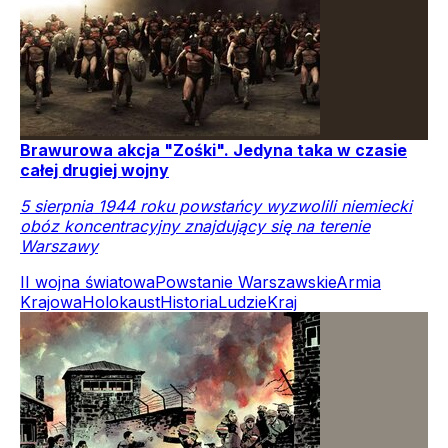
Brawurowa akcja "Zośki". Jedyna taka w czasie
całej drugiej wojny
5 sierpnia 1944 roku powstańcy wyzwolili niemiecki
obóz koncentracyjny znajdujący się na terenie
Warszawy
II wojna światowa
Powstanie Warszawskie
Armia
Krajowa
Holokaust
Historia
Ludzie
Kraj