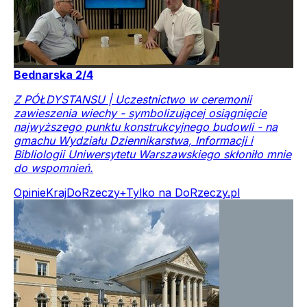
Bednarska 2/4
Z PÓŁDYSTANSU | Uczestnictwo w ceremonii
zawieszenia wiechy - symbolizującej osiągnięcie
najwyższego punktu konstrukcyjnego budowli - na
gmachu Wydziału Dziennikarstwa, Informacji i
Bibliologii Uniwersytetu Warszawskiego skłoniło mnie
do wspomnień.
Opinie
Kraj
DoRzeczy+
Tylko na DoRzeczy.pl