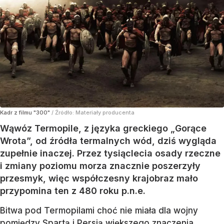
Kadr z filmu "300"
/ Źródło:
Materiały producenta
Wąwóz Termopile, z języka greckiego „Gorące
Wrota”, od źródła termalnych wód, dziś wygląda
zupełnie inaczej. Przez tysiąclecia osady rzeczne
i zmiany poziomu morza znacznie poszerzyły
przesmyk, więc współczesny krajobraz mało
przypomina ten z 480 roku p.n.e.
Bitwa pod Termopilami choć nie miała dla wojny
pomiędzy Spartą i Persją większego znaczenia,