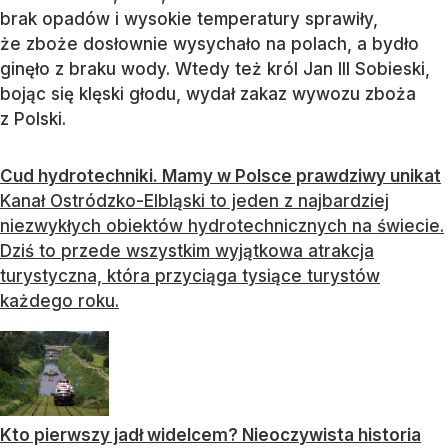
brak opadów i wysokie temperatury sprawiły,
że zboże dosłownie wysychało na polach, a bydło
ginęło z braku wody. Wtedy też król Jan III Sobieski,
bojąc się klęski głodu, wydał zakaz wywozu zboża
z Polski.
Cud hydrotechniki. Mamy w Polsce prawdziwy unikat
Kanał Ostródzko-Elbląski to jeden z najbardziej
niezwykłych obiektów hydrotechnicznych na świecie.
Dziś to przede wszystkim wyjątkowa atrakcja
turystyczna, która przyciąga tysiące turystów
każdego roku.
Kto pierwszy jadł widelcem? Nieoczywista historia