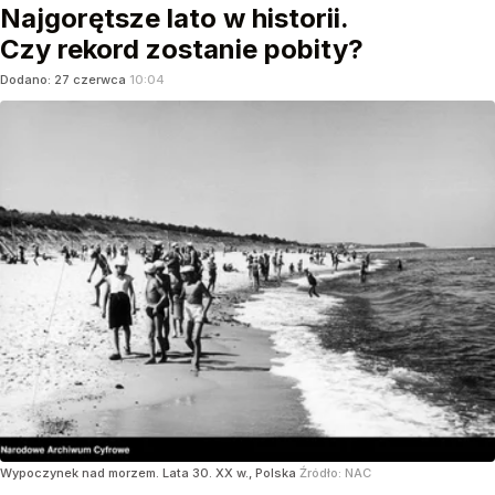
Najgorętsze lato w historii.
Czy rekord zostanie pobity?
Dodano:
27
czerwca
10:04
Wypoczynek nad morzem. Lata 30. XX w., Polska
Źródło:
NAC