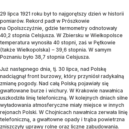
29 lipca 1921 roku był to najgorętszy dzień w historii
pomiarów. Rekord padł w Prószkowie
na Opolszczyźnie, gdzie termometry odnotowały
40,2 stopnia Celsjusza. W Zbiersku w Wielkopolsce
temperatura wynosiła 40 stopni, zaś w Pętkowie
(także Wielkopolska) – 39,6 stopnia. W samym
Poznaniu było 38,7 stopnia Celsjusza.
Już następnego dnia, tj. 30 lipca, nad Polskę
nadciągnął front burzowy, który przyniósł radykalną
zmianę pogody. Nad całą Polską pojawiały się
gwałtowane burze i wichury. W Krakowie nawałnica
uszkodziła linię telefoniczną. W kolejnych dniach silne
wyładowania atmosferyczne miały miejsce w innych
rejonach Polski. W Chojnicach nawałnica zerwała linię
telefoniczną, a gwałtowne opady i trąba powietrzna
zniszczyły uprawy rolne oraz liczne zabudowania.