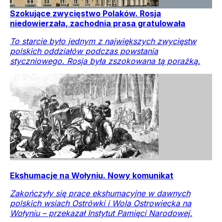
Szokujące zwycięstwo Polaków. Rosja
niedowierzała, zachodnia prasa gratulowała
To starcie było jednym z największych zwycięstw
polskich oddziałów podczas powstania
styczniowego. Rosja była zszokowana tą porażką.
Ekshumacje na Wołyniu. Nowy komunikat
Zakończyły się prace ekshumacyjne w dawnych
polskich wsiach Ostrówki i Wola Ostrowiecka na
Wołyniu – przekazał Instytut Pamięci Narodowej.