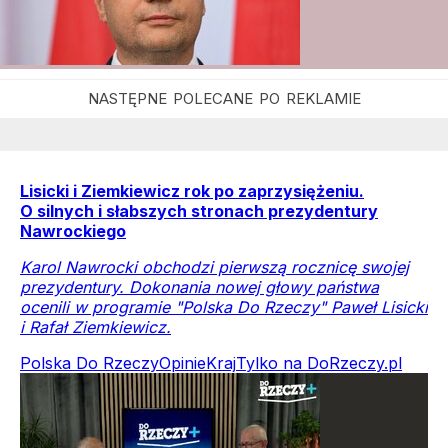
Lisicki i Ziemkiewicz rok po zaprzysiężeniu.
O silnych i słabszych stronach prezydentury
Nawrockiego
Karol Nawrocki obchodzi pierwszą rocznicę swojej
prezydentury. Dokonania nowej głowy państwa
ocenili w programie "Polska Do Rzeczy" Paweł Lisicki
i Rafał Ziemkiewicz.
Polska Do Rzeczy
Opinie
Kraj
Tylko na DoRzeczy.pl