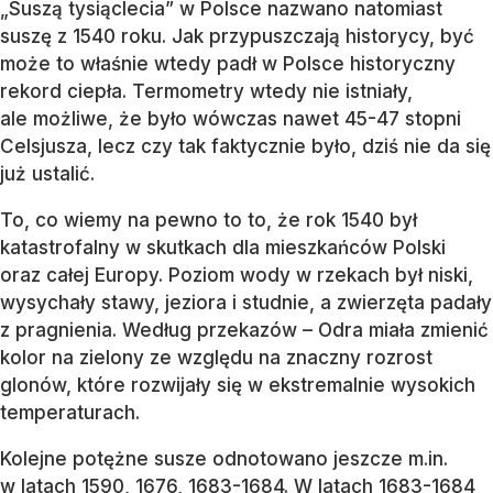
„Suszą tysiąclecia” w Polsce nazwano natomiast
suszę z 1540 roku. Jak przypuszczają historycy, być
może to właśnie wtedy padł w Polsce historyczny
rekord ciepła. Termometry wtedy nie istniały,
ale możliwe, że było wówczas nawet 45-47 stopni
Celsjusza, lecz czy tak faktycznie było, dziś nie da się
już ustalić.
To, co wiemy na pewno to to, że rok 1540 był
katastrofalny w skutkach dla mieszkańców Polski
oraz całej Europy. Poziom wody w rzekach był niski,
wysychały stawy, jeziora i studnie, a zwierzęta padały
z pragnienia. Według przekazów – Odra miała zmienić
kolor na zielony ze względu na znaczny rozrost
glonów, które rozwijały się w ekstremalnie wysokich
temperaturach.
Kolejne potężne susze odnotowano jeszcze m.in.
w latach 1590, 1676, 1683-1684. W latach 1683-1684