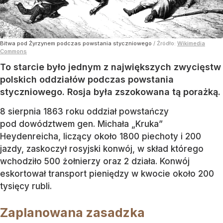
Bitwa pod Żyrzynem podczas powstania styczniowego
/ Źródło:
Wikimedia
Commons
To starcie było jednym z największych zwycięstw
polskich oddziałów podczas powstania
styczniowego. Rosja była zszokowana tą porażką.
8 sierpnia 1863 roku oddział powstańczy
pod dowództwem gen. Michała „Kruka”
Heydenreicha, liczący około 1800 piechoty i 200
jazdy, zaskoczył rosyjski konwój, w skład którego
wchodziło 500 żołnierzy oraz 2 działa. Konwój
eskortował transport pieniędzy w kwocie około 200
tysięcy rubli.
Zaplanowana zasadzka