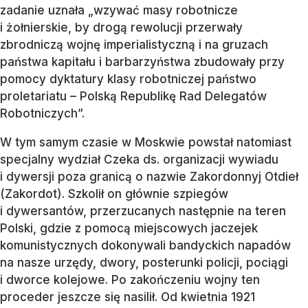
zadanie uznała „wzywać masy robotnicze
i żołnierskie, by drogą rewolucji przerwały
zbrodniczą wojnę imperialistyczną i na gruzach
państwa kapitału i barbarzyństwa zbudowały przy
pomocy dyktatury klasy robotniczej państwo
proletariatu – Polską Republikę Rad Delegatów
Robotniczych”.
W tym samym czasie w Moskwie powstał natomiast
specjalny wydział Czeka ds. organizacji wywiadu
i dywersji poza granicą o nazwie Zakordonnyj Otdieł
(Zakordot). Szkolił on głównie szpiegów
i dywersantów, przerzucanych następnie na teren
Polski, gdzie z pomocą miejscowych jaczejek
komunistycznych dokonywali bandyckich napadów
na nasze urzędy, dwory, posterunki policji, pociągi
i dworce kolejowe. Po zakończeniu wojny ten
proceder jeszcze się nasilił. Od kwietnia 1921