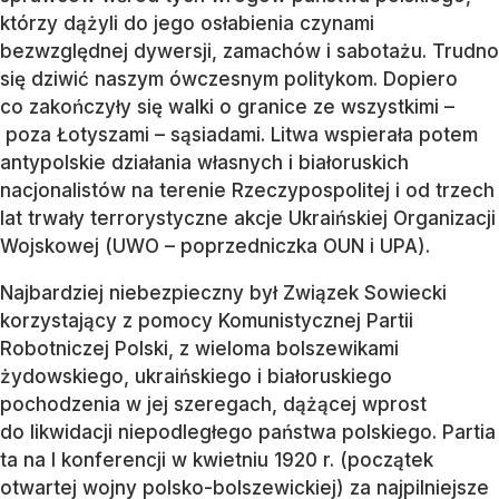
którzy dążyli do jego osłabienia czynami
bezwzględnej dywersji, zamachów i sabotażu. Trudno
się dziwić naszym ówczesnym politykom. Dopiero
co zakończyły się walki o granice ze wszystkimi –
poza Łotyszami – sąsiadami. Litwa wspierała potem
antypolskie działania własnych i białoruskich
nacjonalistów na terenie Rzeczypospolitej i od trzech
lat trwały terrorystyczne akcje Ukraińskiej Organizacji
Wojskowej (UWO – poprzedniczka OUN i UPA).
Najbardziej niebezpieczny był Związek Sowiecki
korzystający z pomocy Komunistycznej Partii
Robotniczej Polski, z wieloma bolszewikami
żydowskiego, ukraińskiego i białoruskiego
pochodzenia w jej szeregach, dążącej wprost
do likwidacji niepodległego państwa polskiego. Partia
ta na I konferencji w kwietniu 1920 r. (początek
otwartej wojny polsko-bolszewickiej) za najpilniejsze