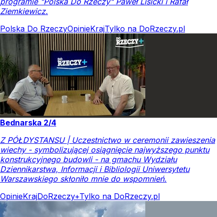
programie "Polska Do Rzeczy" Paweł Lisicki i Rafał
Ziemkiewicz.
Polska Do Rzeczy
Opinie
Kraj
Tylko na DoRzeczy.pl
Bednarska 2/4
Z PÓŁDYSTANSU | Uczestnictwo w ceremonii zawieszenia
wiechy - symbolizującej osiągnięcie najwyższego punktu
konstrukcyjnego budowli - na gmachu Wydziału
Dziennikarstwa, Informacji i Bibliologii Uniwersytetu
Warszawskiego skłoniło mnie do wspomnień.
Opinie
Kraj
DoRzeczy+
Tylko na DoRzeczy.pl