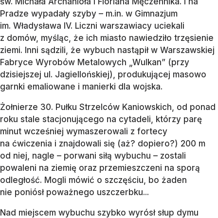
św. Michała Archanioła i Floriana Męczennika. I na
Pradze wypadały szyby – m.in. w Gimnazjum
im. Władysława IV. Liczni warszawiacy uciekali
z domów, myśląc, że ich miasto nawiedziło trzęsienie
ziemi. Inni sądzili, że wybuch nastąpił w Warszawskiej
Fabryce Wyrobów Metalowych „Wulkan” (przy
dzisiejszej ul. Jagiellońskiej), produkującej masowo
garnki emaliowane i manierki dla wojska.
Żołnierze 30. Pułku Strzelców Kaniowskich, od ponad
roku stale stacjonującego na cytadeli, którzy parę
minut wcześniej wymaszerowali z fortecy
na ćwiczenia i znajdowali się (aż? dopiero?) 200 m
od niej, nagle – porwani siłą wybuchu – zostali
powaleni na ziemię oraz przemieszczeni na sporą
odległość. Mogli mówić o szczęściu, bo żaden
nie poniósł poważnego uszczerbku...
Nad miejscem wybuchu szybko wyrósł słup dymu