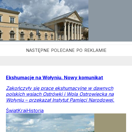
Ekshumacje na Wołyniu. Nowy komunikat
Zakończyły się prace ekshumacyjne w dawnych
polskich wsiach Ostrówki i Wola Ostrowiecka na
Wołyniu – przekazał Instytut Pamięci Narodowej.
Świat
Kraj
Historia