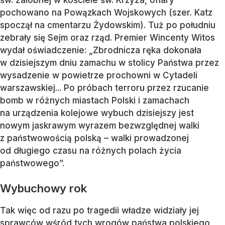
św. żałobnej w kościele św. Krzyża, ofiary
pochowano na Powązkach Wojskowych (szer. Katz
spoczął na cmentarzu Żydowskim). Tuż po południu
zebrały się Sejm oraz rząd. Premier Wincenty Witos
wydał oświadczenie:
„Zbrodnicza ręka dokonała
w dzisiejszym dniu zamachu w stolicy Państwa przez
wysadzenie w powietrze prochowni w Cytadeli
warszawskiej... Po próbach terroru przez rzucanie
bomb w różnych miastach Polski i zamachach
na urządzenia kolejowe wybuch dzisiejszy jest
nowym jaskrawym wyrazem bezwzględnej walki
z państwowością polską – walki prowadzonej
od długiego czasu na różnych polach życia
państwowego”.
Wybuchowy rok
Tak więc od razu po tragedii władze widziały jej
sprawców wśród tych wrogów państwa polskiego,