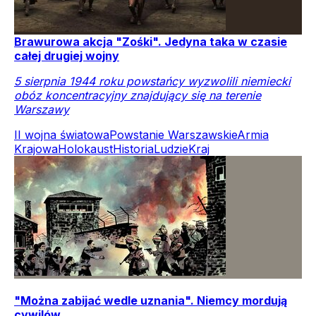
Brawurowa akcja "Zośki". Jedyna taka w czasie
całej drugiej wojny
5 sierpnia 1944 roku powstańcy wyzwolili niemiecki
obóz koncentracyjny znajdujący się na terenie
Warszawy
II wojna światowa
Powstanie Warszawskie
Armia
Krajowa
Holokaust
Historia
Ludzie
Kraj
"Można zabijać wedle uznania". Niemcy mordują
cywilów