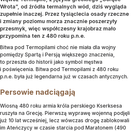
Wrota”, od źródła termalnych wód, dziś wygląda
zupełnie inaczej. Przez tysiąclecia osady rzeczne
i zmiany poziomu morza znacznie poszerzyły
przesmyk, więc współczesny krajobraz mało
przypomina ten z 480 roku p.n.e.
Bitwa pod Termopilami choć nie miała dla wojny
pomiędzy Spartą i Persją większego znaczenia,
to przeszła do historii jako symbol męstwa
i poświęcenia. Bitwa pod Termopilami z 480 roku
p.n.e. była już legendarna już w czasach antycznych.
Persowie nadciągają
Wiosną 480 roku armia króla perskiego Kserksesa
ruszyła na Grecję. Pierwszą wyprawę wojenną podjęli
już 10 lat wcześniej, lecz wówczas drogę zablokowali
im Ateńczycy w czasie starcia pod Maratonem (490