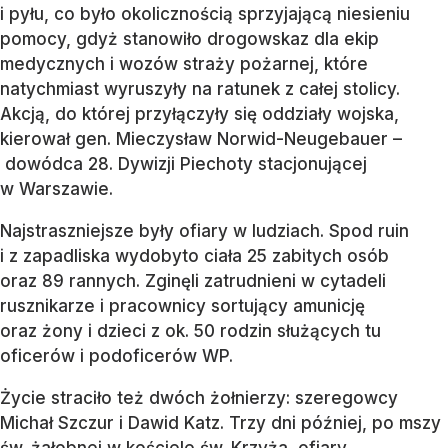
i pyłu, co było okolicznością sprzyjającą niesieniu
pomocy, gdyż stanowiło drogowskaz dla ekip
medycznych i wozów straży pożarnej, które
natychmiast wyruszyły na ratunek z całej stolicy.
Akcją, do której przyłączyły się oddziały wojska,
kierował gen. Mieczysław Norwid-Neugebauer –
dowódca 28. Dywizji Piechoty stacjonującej
w Warszawie.
Najstraszniejsze były ofiary w ludziach. Spod ruin
i z zapadliska wydobyto ciała 25 zabitych osób
oraz 89 rannych. Zginęli zatrudnieni w cytadeli
rusznikarze i pracownicy sortujący amunicję
oraz żony i dzieci z ok. 50 rodzin służących tu
oficerów i podoficerów WP.
Życie straciło też dwóch żołnierzy: szeregowcy
Michał Szczur i Dawid Katz. Trzy dni później, po mszy