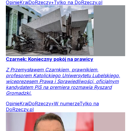
Opinie
Kraj
DoRzeczy+
Tylko na DoRzeczy.pl
Czarnek: Konieczny pokój na prawicy
Z Przemysławem Czarnkiem, prawnikiem,
profesorem Katolickiego Uniwersytetu Lubelskiego,
wiceprezesem Prawa i Sprawiedliwości, oficjalnym
kandydatem PiS na premiera rozmawia Ryszard
Gromadzki.
Opinie
Kraj
DoRzeczy+
W numerze
Tylko na
DoRzeczy.pl