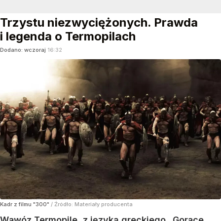
Trzystu niezwyciężonych. Prawda
i legenda o Termopilach
Dodano:
wczoraj
16:32
Kadr z filmu "300"
/ Źródło:
Materiały producenta
Wąwóz Termopile, z języka greckiego „Gorące