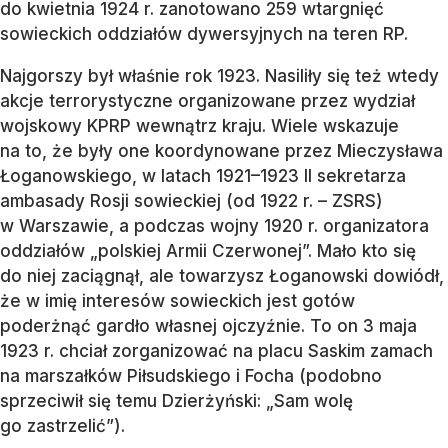
do kwietnia 1924 r. zanotowano 259 wtargnięć
sowieckich oddziałów dywersyjnych na teren RP.
Najgorszy był właśnie rok 1923. Nasiliły się też wtedy
akcje terrorystyczne organizowane przez wydział
wojskowy KPRP wewnątrz kraju. Wiele wskazuje
na to, że były one koordynowane przez Mieczysława
Łoganowskiego, w latach 1921–1923 II sekretarza
ambasady Rosji sowieckiej (od 1922 r. – ZSRS)
w Warszawie, a podczas wojny 1920 r. organizatora
oddziałów „polskiej Armii Czerwonej”. Mało kto się
do niej zaciągnął, ale towarzysz Łoganowski dowiódł,
że w imię interesów sowieckich jest gotów
poderżnąć gardło własnej ojczyźnie. To on 3 maja
1923 r. chciał zorganizować na placu Saskim zamach
na marszałków Piłsudskiego i Focha (podobno
sprzeciwił się temu Dzierżyński: „Sam wolę
go zastrzelić”).