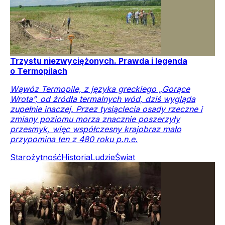
Trzystu niezwyciężonych. Prawda i legenda
o Termopilach
Wąwóz Termopile, z języka greckiego „Gorące
Wrota”, od źródła termalnych wód, dziś wygląda
zupełnie inaczej. Przez tysiąclecia osady rzeczne i
zmiany poziomu morza znacznie poszerzyły
przesmyk, więc współczesny krajobraz mało
przypomina ten z 480 roku p.n.e.
Starożytność
Historia
Ludzie
Świat