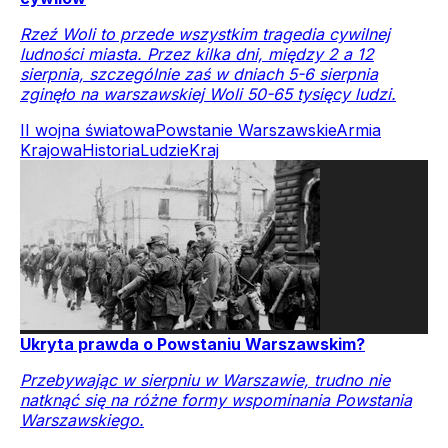
Rzeź Woli to przede wszystkim tragedia cywilnej
ludności miasta. Przez kilka dni, między 2 a 12
sierpnia, szczególnie zaś w dniach 5-6 sierpnia
zginęło na warszawskiej Woli 50-65 tysięcy ludzi.
II wojna światowa
Powstanie Warszawskie
Armia
Krajowa
Historia
Ludzie
Kraj
Ukryta prawda o Powstaniu Warszawskim?
Przebywając w sierpniu w Warszawie, trudno nie
natknąć się na różne formy wspominania Powstania
Warszawskiego.