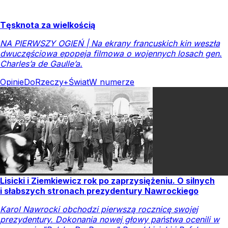
Tęsknota za wielkością
NA PIERWSZY OGIEŃ | Na ekrany francuskich kin weszła
dwuczęściowa epopeja filmowa o wojennych losach gen.
Charles’a de Gaulle’a.
Opinie
DoRzeczy+
Świat
W numerze
Lisicki i Ziemkiewicz rok po zaprzysiężeniu. O silnych
i słabszych stronach prezydentury Nawrockiego
Karol Nawrocki obchodzi pierwszą rocznicę swojej
prezydentury. Dokonania nowej głowy państwa ocenili w