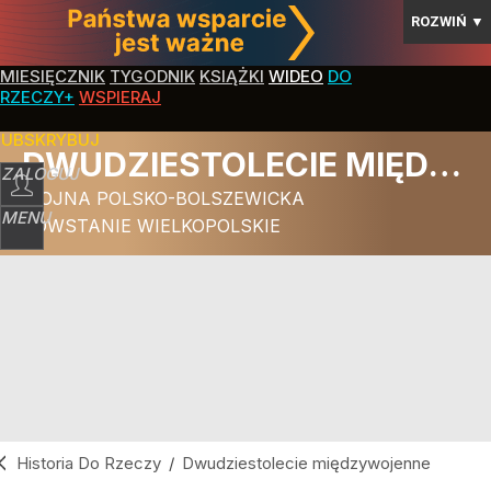
ROZWIŃ
▼
MIESIĘCZNIK
TYGODNIK
KSIĄŻKI
WIDEO
DO
RZECZY+
WSPIERAJ
SUBSKRYBUJ
DWUDZIESTOLECIE MIĘDZYWOJENNE
ZALOGUJ
WOJNA POLSKO-BOLSZEWICKA
MENU
POWSTANIE WIELKOPOLSKIE
Historia Do Rzeczy
/
Dwudziestolecie międzywojenne