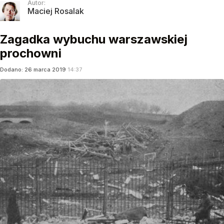
Autor:
Maciej Rosalak
Zagadka wybuchu warszawskiej
prochowni
Dodano:
26
marca
2019
14:37