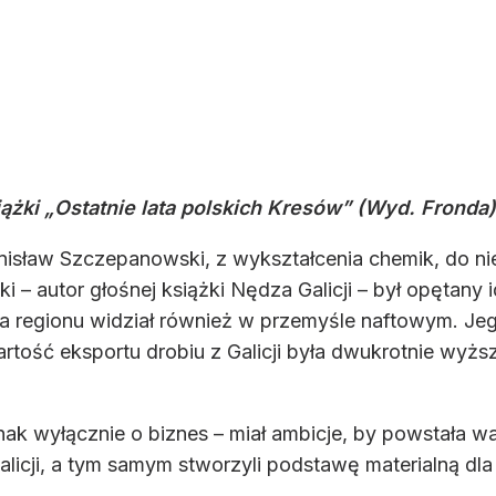
ążki „Ostatnie lata polskich Kresów” (Wyd. Fronda)
tanisław Szczepanowski, z wykształcenia chemik, do n
ki – autor głośnej książki Nędza Galicji – był opęta
la regionu widział również w przemyśle naftowym. Jeg
artość eksportu drobiu z Galicji była dwukrotnie wyżs
k wyłącznie o biznes – miał ambicje, by powstała wa
licji, a tym samym stworzyli podstawę materialną dla