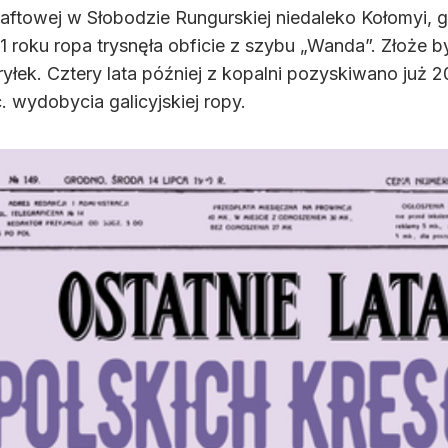
ftowej w Słobodzie Rungurskiej niedaleko Kołomyi, g
 roku ropa trysnęła obficie z szybu „Wanda”. Złoże by
ek. Cztery lata później z kopalni pozyskiwano już 200
. wydobycia galicyjskiej ropy.