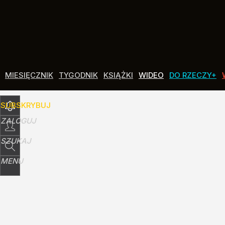
Udostępnij
2
Skomentuj
MIESIĘCZNIK
TYGODNIK
KSIĄŻKI
WIDEO
DO RZECZY+
SUBSKRYBUJ
ZALOGUJ
SZUKAJ
MENU