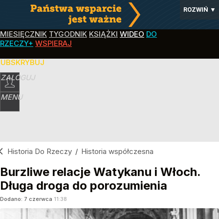
ROZWIŃ
▼
MIESIĘCZNIK
TYGODNIK
KSIĄŻKI
WIDEO
DO
RZECZY+
WSPIERAJ
SUBSKRYBUJ
ZALOGUJ
MENU
Historia Do Rzeczy
/
Historia współczesna
Burzliwe relacje Watykanu i Włoch.
Długa droga do porozumienia
Dodano:
7
czerwca
11:38