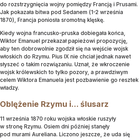
do rozstrzygnięcia wojny pomiędzy Francją i Prusami.
Jak pokazała bitwa pod Sedanem (1-2 września
1870), Francja poniosła sromotną klęskę.
Kiedy wojna francusko-pruska dobiegała końca,
Wiktor Emanuel przekazał papieżowi propozycję,
aby ten dobrowolnie zgodził się na wejście wojsk
włoskich do Rzymu. Pius IX nie chciał jednak nawet
słyszeć o takim rozwiązaniu. Uznał, że wkroczenie
wojsk królewskich to tylko pozory, a prawdziwym
celem Wiktora Emanuela jest pozbawienie go resztek
władzy.
Oblężenie Rzymu i… ślusarz
11 września 1870 roku wojska włoskie ruszyły
w stronę Rzymu. Osiem dni później stanęły
pod murami Aureliana. Liczono jeszcze, że uda się