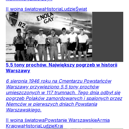
II wojna światowa
Historia
Ludzie
Świat
5,5 tony prochów. Największy pogrzeb w historii
Warszawy
6 sierpnia 1946 roku na Cmentarzu Powstańców
Warszawy przywieziono 5,5 tony prochów
umieszczonych w 117 trumnach. Tego dnia odbył się
pogrzeb Polaków zamordowanych i spalonych przez
Niemców w pierwszych dniach Powstania
Warszawskiego.
II wojna światowa
Powstanie Warszawskie
Armia
Krajowa
Historia
Ludzie
Kraj