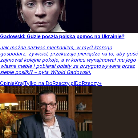
Gadowski: Gdzie poszła polska pomoc na Ukrainie?
Jak można nazwać mechanizm, w myśl którego
gospodarz, żywiciel, przekazuje pieniądze na to, aby gość
zajmował kolejne pokoje, a w końcu wynajmował mu jego
własne meble i pobierał opłaty za przygotowywane przez
siebie posiłki? – pyta Witold Gadowski.
Opinie
Kraj
Tylko na DoRzeczy.pl
DoRzeczy+