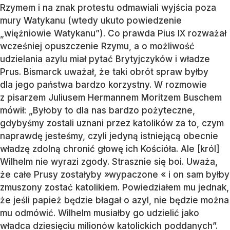
Rzymem i na znak protestu odmawiali wyjścia poza
mury Watykanu (wtedy ukuto powiedzenie
„więźniowie Watykanu”). Co prawda Pius IX rozważał
wcześniej opuszczenie Rzymu, a o możliwość
udzielania azylu miał pytać Brytyjczyków i władze
Prus. Bismarck uważał, że taki obrót spraw byłby
dla jego państwa bardzo korzystny. W rozmowie
z pisarzem Juliusem Hermannem Moritzem Buschem
mówił: „Byłoby to dla nas bardzo pożyteczne,
gdybyśmy zostali uznani przez katolików za to, czym
naprawdę jesteśmy, czyli jedyną istniejącą obecnie
władzę zdolną chronić głowę ich Kościóła. Ale [król]
Wilhelm nie wyrazi zgody. Strasznie się boi. Uważa,
że całe Prusy zostałyby »wypaczone « i on sam byłby
zmuszony zostać katolikiem. Powiedziałem mu jednak,
że jeśli papież będzie błagał o azyl, nie będzie można
mu odmówić. Wilhelm musiałby go udzielić jako
władca dziesięciu milionów katolickich poddanych”.