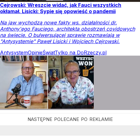
Cejrowski: Wreszcie widać, jak Fauci wszystkich
okłamał. Lisicki: Sypie się opowieść o pandemii
Na jaw wychodzą nowe fakty ws. działalności dr.
Anthony'ego Fauciego, architekta obostrzeń covidowych
na świecie. O bulwersującej sprawie rozmawiają w
"Antysystemie" Paweł Lisicki i Wojciech Cejrowski.
Antysystem
Opinie
Świat
Tylko na DoRzeczy.pl