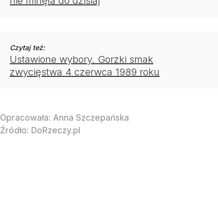
nie minęła do dzisiaj
Czytaj też:
Ustawione wybory. Gorzki smak
zwycięstwa 4 czerwca 1989 roku
Opracowała:
Anna Szczepańska
Źródło:
DoRzeczy.pl
Historia współczesna
Historia
Ludzie
Świat
Religia