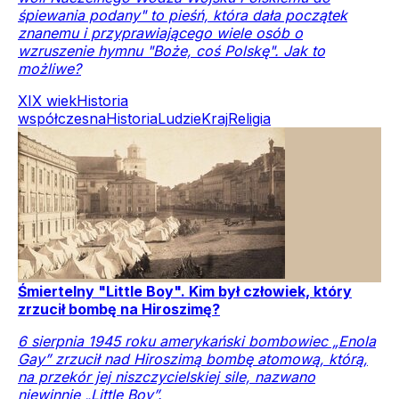
śpiewania podany" to pieśń, która dała początek
znanemu i przyprawiającego wiele osób o
wzruszenie hymnu "Boże, coś Polskę". Jak to
możliwe?
XIX wiek
Historia
współczesna
Historia
Ludzie
Kraj
Religia
Śmiertelny "Little Boy". Kim był człowiek, który
zrzucił bombę na Hiroszimę?
6 sierpnia 1945 roku amerykański bombowiec „Enola
Gay” zrzucił nad Hiroszimą bombę atomową, którą,
na przekór jej niszczycielskiej sile, nazwano
niewinnie „Little Boy”.