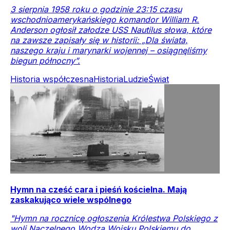
3 sierpnia 1958 roku o godzinie 23:15 czasu
wschodnioamerykańskiego komandor William R.
Anderson ogłosił załodze USS Nautilus słowa, które
na zawsze zapisały się w historii: „Dla świata,
naszego kraju i marynarki wojennej – osiągnęliśmy
biegun północny”.
Historia współczesna
Historia
Ludzie
Świat
Hymn na cześć cara i pieśń kościelna. Mają
zaskakująco wiele wspólnego
"Hymn na rocznicę ogłoszenia Królestwa Polskiego z
woli Naczelnego Wodza Wojsku Polskiemu do