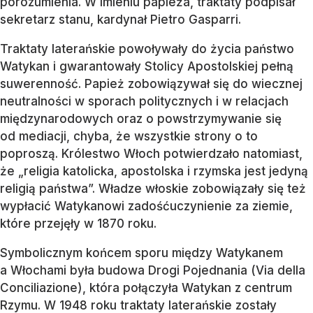
porozumienia. W imieniu papieża, traktaty podpisał
sekretarz stanu, kardynał Pietro Gasparri.
Traktaty laterańskie powoływały do życia państwo
Watykan i gwarantowały Stolicy Apostolskiej pełną
suwerenność. Papież zobowiązywał się do wiecznej
neutralności w sporach politycznych i w relacjach
międzynarodowych oraz o powstrzymywanie się
od mediacji, chyba, że wszystkie strony o to
poproszą. Królestwo Włoch potwierdzało natomiast,
że „religia katolicka, apostolska i rzymska jest jedyną
religią państwa”. Władze włoskie zobowiązały się też
wypłacić Watykanowi zadośćuczynienie za ziemie,
które przejęły w 1870 roku.
Symbolicznym końcem sporu między Watykanem
a Włochami była budowa Drogi Pojednania (Via della
Conciliazione), która połączyła Watykan z centrum
Rzymu. W 1948 roku traktaty laterańskie zostały