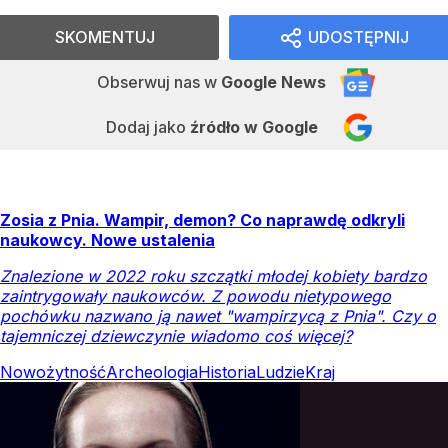
SKOMENTUJ
UDOSTĘPNIJ
Obserwuj nas
w
Google News
Dodaj jako
źródło w Google
Zosia z Pnia. Wampir, demon? Co naprawdę odkryli
naukowcy. Nowe ustalenia
Znalezione w 2022 roku szczątki młodej kobiety bardzo
zaintrygowały naukowców. Z powodu nietypowego
pochówku nazwano ją nawet "wampirzycą z Pnia". Czy o
tajemniczej dziewczynie wiadomo coś więcej?
Nowożytność
Archeologia
Historia
Ludzie
Kraj