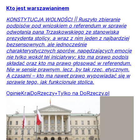
Kto jest warszawianinem
KONSTYTUCJA WOLNOŚCI || Ruszyło zbieranie
podpisów pod wnioskiem o referendum w sprawie
odwołania pana Trzaskowskiego ze stanowiska
prezydenta stolicy, a wraz z nim jeden z najbardziej
bezsensownych, ale jednocześnie
charakterystycznych sporów, napędzających emocje
nie tylko wokół tej inicjatywy: kto ma prawo podpis
składać oraz kto ma prawo głosować w referendum.
Nie w sensie prawnym, lecz, by tak rzec, etycznym.
A czasami – kto ma nawet prawo wypowiadać się w
sprawie tego, jak funkcjonuje stolica.
Opinie
Kraj
DoRzeczy+
Tylko na DoRzeczy.pl