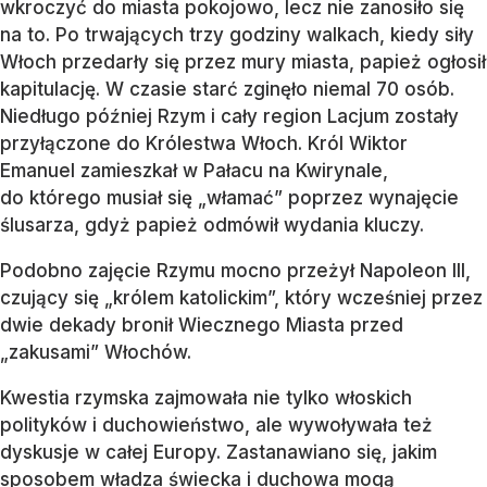
wkroczyć do miasta pokojowo, lecz nie zanosiło się
na to. Po trwających trzy godziny walkach, kiedy siły
Włoch przedarły się przez mury miasta, papież ogłosił
kapitulację. W czasie starć zginęło niemal 70 osób.
Niedługo później Rzym i cały region Lacjum zostały
przyłączone do Królestwa Włoch. Król Wiktor
Emanuel zamieszkał w Pałacu na Kwirynale,
do którego musiał się „włamać” poprzez wynajęcie
ślusarza, gdyż papież odmówił wydania kluczy.
Podobno zajęcie Rzymu mocno przeżył Napoleon III,
czujący się „królem katolickim”, który wcześniej przez
dwie dekady bronił Wiecznego Miasta przed
„zakusami” Włochów.
Kwestia rzymska zajmowała nie tylko włoskich
polityków i duchowieństwo, ale wywoływała też
dyskusje w całej Europy. Zastanawiano się, jakim
sposobem władza świecka i duchowa mogą