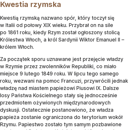
Kwestia rzymska
Kwestią rzymską nazwano spór, który toczył się
w Italii od połowy XIX wieku. Przybrał on na sile
po 1861 roku, kiedy Rzym został ogłoszony stolicą
Królestwa Włoch, a król Sardynii Wiktor Emanuel II –
królem Włoch.
Za początek sporu uznawane jest przejęcie władzy
w Rzymie przez zwolenników Republiki, co miało
miejsce 9 lutego 1849 roku. W lipcu tego samego
roku, wezwani na pomoc Francuzi, przywrócili jednak
władzę nad miastem papieżowi Piusowi IX. Dalsze
losy Państwa Kościelnego stały się jednocześnie
przedmiotem ożywionych międzynarodowych
dyskusji. Ostatecznie postanowiono, że władza
papieża zostanie ograniczona do terytorium wokół
Rzymu. Papiestwo zostało tym samym pozbawione