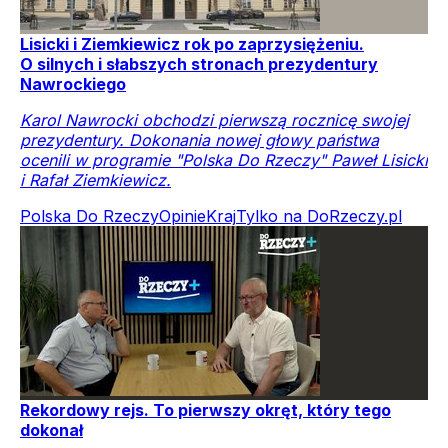
Lisicki i Ziemkiewicz rok po zaprzysiężeniu.
O silnych i słabszych stronach prezydentury
Nawrockiego
Karol Nawrocki obchodzi pierwszą rocznicę swojej
prezydentury. Dokonania nowej głowy państwa
ocenili w programie "Polska Do Rzeczy" Paweł Lisicki
i Rafał Ziemkiewicz.
Polska Do Rzeczy
Opinie
Kraj
Tylko na DoRzeczy.pl
Rekordowy rejs. To pierwszy okręt, który tego
dokonał