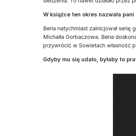
siedzenia. To nawet działało przez p
W książce ten okres nazwała pani
Beria natychmiast zainicjował serię 
Michaiła Gorbaczowa. Beria doskona
przywrócić w Sowietach własność p
Gdyby mu się udało, byłaby to pr