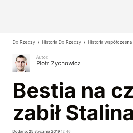
Do Rzeczy
/
Historia Do Rzeczy
/
Historia współczesna
Autor:
Piotr Zychowicz
Bestia na c
zabił Stalin
Dodano:
25
stycznia
2019
12:46