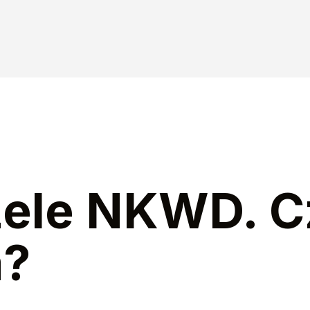
zele NKWD. C
a?