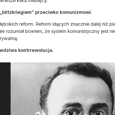
ierwsze kilka miesięcy.
 „blitzkriegiem” przeciwko komunizmowi.
głębokich reform. Reform idących znacznie dalej niż p
le rozumiał bowiem, że system komunistyczny jest ni
rywatną.
awdziwa kontrrewolucja.