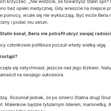
nich krzyczeć: „Nie widzicie, że towarzysz Stalin śpi
no bez opieki medycznej. Gdy wreszcie na miejsce przy
enie pomocy, wcale się nie wykluczają. Być może Beria 
ucizny i podać mu serum.
talin konał, Beria nie potrafił ukryć swojej radości
cy członkowie politbiura poczuli wtedy wielką ulgę.
zastąpi?
zęła się natychmiast, jeszcze nad jego łóżkiem. Natu
namaścił na swojego sukcesora.
.
zę. Rozumiał jednak, że po śmierci Stalina drugi Gru
t: Malenkow będzie tytularnym liderem, marionetką. 