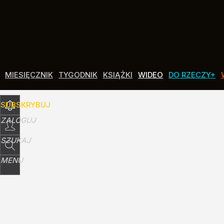
Udostępnij
14
Skomentuj
MIESIĘCZNIK
TYGODNIK
KSIĄŻKI
WIDEO
DO RZECZY+
SUBSKRYBUJ
ZALOGUJ
SZUKAJ
MENU