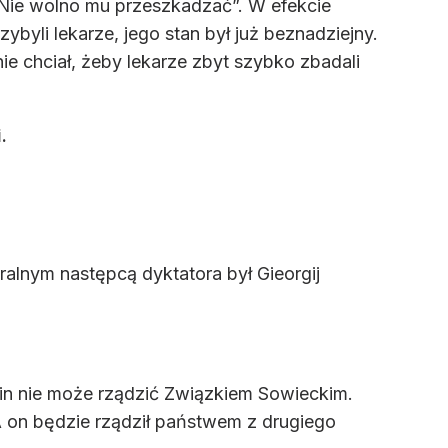
!? Nie wolno mu przeszkadzać”. W efekcie
byli lekarze, jego stan był już beznadziejny.
nie chciał, żeby lekarze zbyt szybko zbadali
.
ralnym następcą dyktatora był Gieorgij
zin nie może rządzić Związkiem Sowieckim.
A on będzie rządził państwem z drugiego