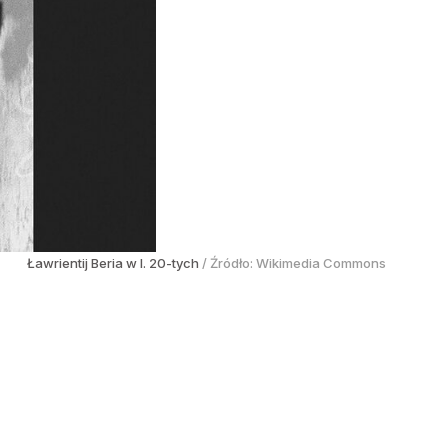
Ławrientij Beria w l. 20-tych
/ Źródło:
Wikimedia Commons