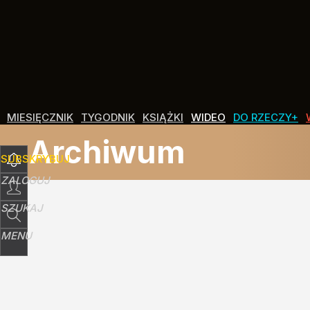
MIESIĘCZNIK
TYGODNIK
KSIĄŻKI
WIDEO
DO RZECZY+
Archiwum
SUBSKRYBUJ
ZALOGUJ
SZUKAJ
MENU