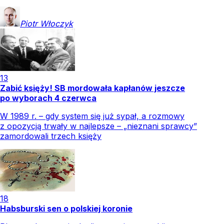
Piotr
Włoczyk
13
Zabić księży! SB mordowała kapłanów jeszcze
po wyborach 4 czerwca
W 1989 r. – gdy system się już sypał, a rozmowy
z opozycją trwały w najlepsze – „nieznani sprawcy”
zamordowali trzech księży
18
Habsburski sen o polskiej koronie