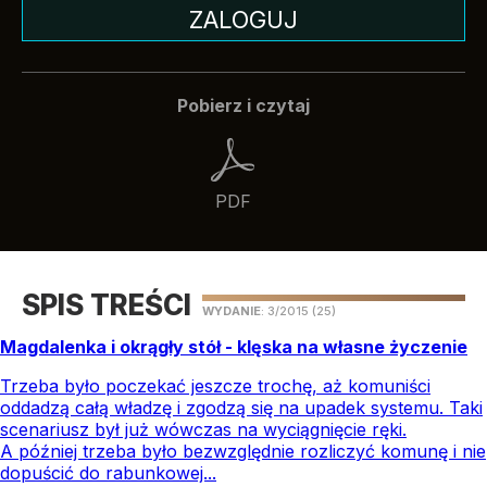
ZALOGUJ
Pobierz i czytaj
PDF
SPIS TREŚCI
WYDANIE
: 3/2015
(25)
Magdalenka i okrągły stół - klęska na własne życzenie
Trzeba było poczekać jeszcze trochę, aż komuniści
oddadzą całą władzę i zgodzą się na upadek systemu. Taki
scenariusz był już wówczas na wyciągnięcie ręki.
A później trzeba było bezwzględnie rozliczyć komunę i nie
dopuścić do rabunkowej...