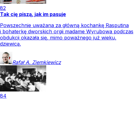
82
Tak cię piszą, jak im pasuje
Powszechnie uważana za główną kochankę Rasputina
i bohaterkę dworskich orgii madame Wyrubowa podczas
obdukcji okazała się, mimo poważnego już wieku,
dziewicą.
Rafał A.
Ziemkiewicz
84