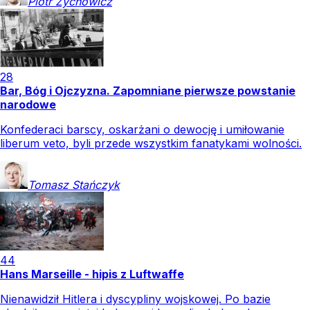
Piotr
Zychowicz
28
Bar, Bóg i Ojczyzna. Zapomniane pierwsze powstanie
narodowe
Konfederaci barscy, oskarżani o dewocję i umiłowanie
liberum veto, byli przede wszystkim fanatykami wolności.
Tomasz
Stańczyk
44
Hans Marseille - hipis z Luftwaffe
Nienawidził Hitlera i dyscypliny wojskowej. Po bazie