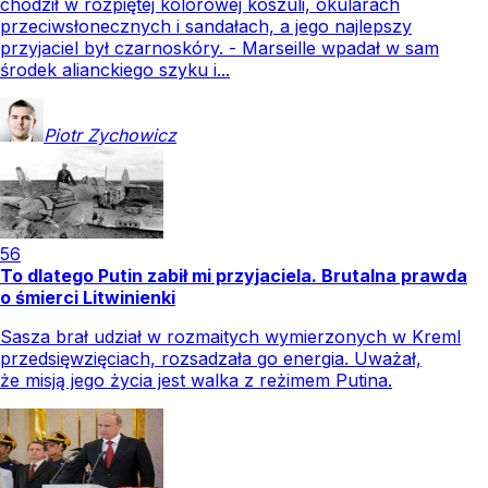
chodził w rozpiętej kolorowej koszuli, okularach
przeciwsłonecznych i sandałach, a jego najlepszy
przyjaciel był czarnoskóry. - Marseille wpadał w sam
środek alianckiego szyku i...
Piotr
Zychowicz
56
To dlatego Putin zabił mi przyjaciela. Brutalna prawda
o śmierci Litwinienki
Sasza brał udział w rozmaitych wymierzonych w Kreml
przedsięwzięciach, rozsadzała go energia. Uważał,
że misją jego życia jest walka z reżimem Putina.