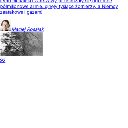
temu niedaleko Warszawy przetaczały się ogromne
półmilionowe armie, ginęły tysiące żołnierzy, a Niemcy
zaatakowali gazem!
Maciej
Rosalak
92