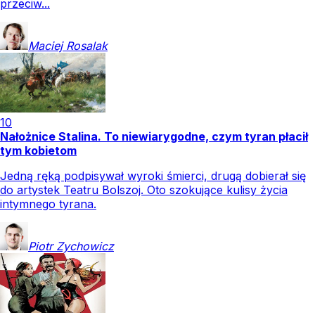
przeciw...
Maciej
Rosalak
10
Nałożnice Stalina. To niewiarygodne, czym tyran płacił
tym kobietom
Jedną ręką podpisywał wyroki śmierci, drugą dobierał się
do artystek Teatru Bolszoj. Oto szokujące kulisy życia
intymnego tyrana.
Piotr
Zychowicz