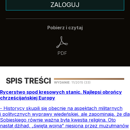
ZALOGUJ
Pobierz i czytaj
PDF
SPIS TREŚCI
WYDANIE
: 11/2015
(33)
Rycerstwo spod kresowych stanic. Najlepsi obrońcy
chrześcijańskiej Europy
- Historycy skupili się obecnie na aspektach militarnych
i politycznych wyprawy wiedeńskiej, ale zapominają, że dla
Sobieskiego równie ważna była kwestia religijna. Oto
nastał dżihad, „święta wojna” niesiona przez muzułmanów