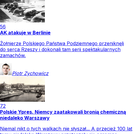
56
AK atakuje w Berlinie
Żołnierze Polskiego Państwa Podziemnego przeniknęli
do serca Rzeszy i dokonali tam serii spektakularnych
zamachów.
Piotr
Zychowicz
72
Polskie Ypres. Niemcy zaatakowali bronią chemiczną
niedaleko Warszawy
Niemal nikt o tych walkach nie słyszał... A przecież 100 lat