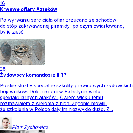
16
Krwawe ofiary Azteków
Po wyrwaniu serc ciała ofiar zrzucano ze schodów
do stóp zakrwawionej piramidy, po czym ćwiartowano,
by je zjeść.
28
Żydowscy komandosi z II RP
Polskie służby specjalne szkoliły prawicowych żydowskich
bojowników. Dokonali oni w Palestynie wielu
spektakularnych ataków. „Ćwierć wieku temu
rozmawiałem z wieloma z nich. Zgodnie mówili,
że szkolenia w Polsce dały im niezwykle dużo. Z...
Piotr
Zychowicz