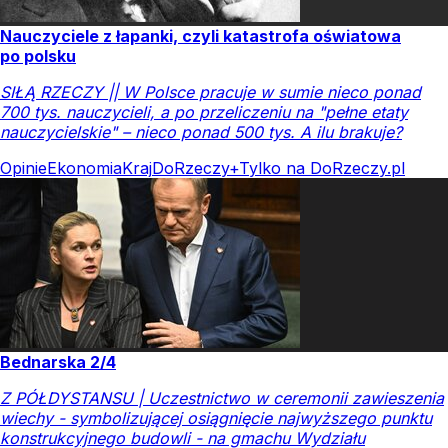
Nauczyciele z łapanki, czyli katastrofa oświatowa
po polsku
SIŁĄ RZECZY || W Polsce pracuje w sumie nieco ponad
700 tys. nauczycieli, a po przeliczeniu na "pełne etaty
nauczycielskie" – nieco ponad 500 tys. A ilu brakuje?
Opinie
Ekonomia
Kraj
DoRzeczy+
Tylko na DoRzeczy.pl
Bednarska 2/4
Z PÓŁDYSTANSU | Uczestnictwo w ceremonii zawieszenia
wiechy - symbolizującej osiągnięcie najwyższego punktu
konstrukcyjnego budowli - na gmachu Wydziału