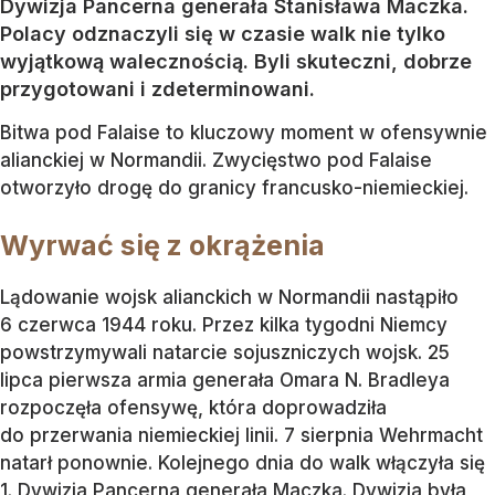
Dywizja Pancerna generała Stanisława Maczka.
Polacy odznaczyli się w czasie walk nie tylko
wyjątkową walecznością. Byli skuteczni, dobrze
przygotowani i zdeterminowani.
Bitwa pod Falaise to kluczowy moment w ofensywnie
alianckiej w Normandii. Zwycięstwo pod Falaise
otworzyło drogę do granicy francusko-niemieckiej.
Wyrwać się z okrążenia
Lądowanie wojsk alianckich w Normandii nastąpiło
6 czerwca 1944 roku. Przez kilka tygodni Niemcy
powstrzymywali natarcie sojuszniczych wojsk. 25
lipca pierwsza armia generała Omara N. Bradleya
rozpoczęła ofensywę, która doprowadziła
do przerwania niemieckiej linii. 7 sierpnia Wehrmacht
natarł ponownie. Kolejnego dnia do walk włączyła się
1. Dywizja Pancerna generała Maczka. Dywizja była