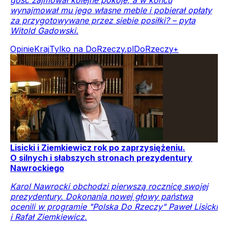
wynajmował mu jego własne meble i pobierał opłaty
za przygotowywane przez siebie posiłki? – pyta
Witold Gadowski.
Opinie
Kraj
Tylko na DoRzeczy.pl
DoRzeczy+
Lisicki i Ziemkiewicz rok po zaprzysiężeniu.
O silnych i słabszych stronach prezydentury
Nawrockiego
Karol Nawrocki obchodzi pierwszą rocznicę swojej
prezydentury. Dokonania nowej głowy państwa
ocenili w programie "Polska Do Rzeczy" Paweł Lisicki
i Rafał Ziemkiewicz.