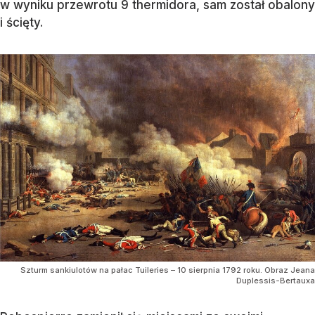
w wyniku przewrotu 9 thermidora, sam został obalony
i ścięty.
Szturm sankiulotów na pałac Tuileries – 10 sierpnia 1792 roku. Obraz Jeana
Duplessis-Bertauxa