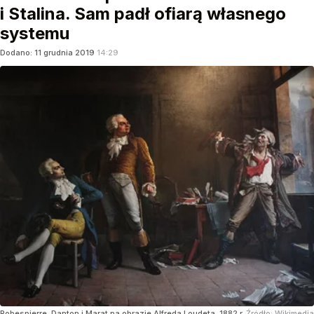
i Stalina. Sam padł ofiarą własnego
systemu
Dodano:
11
grudnia
2019
14:29
Robespierre, Danton i Marat na obrazie Alfreda Loudeta, 1882 r.
Źródło:
Wikimedia