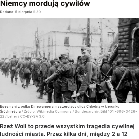
Niemcy mordują cywilów
Dodano:
5
sierpnia
5:30
Esesmani z pułku Dirlewangera maszerujący ulicą Chłodną w kierunku
Śródmieścia
/ Źródło:
Wikimedia Commons
/
Bundesarchiv, Bild 101I-696-0426-
22 / Leher / CC-BY-SA 3.0
Rzeź Woli to przede wszystkim tragedia cywilnej
ludności miasta. Przez kilka dni, między 2 a 12