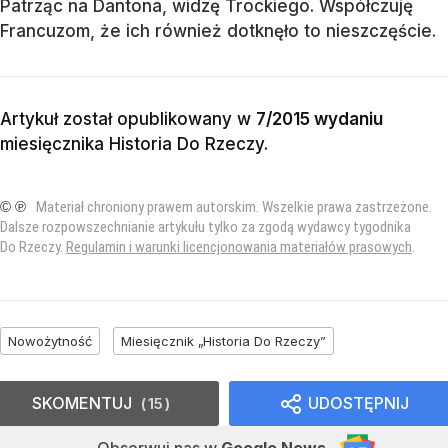
Patrząc na Dantona, widzę Trockiego. Współczuję
Francuzom, że ich również dotknęło to nieszczęście.
Artykuł został opublikowany w
7/2015 wydaniu
miesięcznika
Historia Do Rzeczy
.
© ℗
Materiał chroniony prawem autorskim. Wszelkie prawa zastrzeżone.
Dalsze rozpowszechnianie artykułu tylko za zgodą wydawcy tygodnika
Do Rzeczy.
Regulamin i warunki licencjonowania materiałów prasowych
.
Nowożytność
Miesięcznik „Historia Do Rzeczy”
SKOMENTUJ
UDOSTĘPNIJ
15
Obserwuj nas
w
Google News