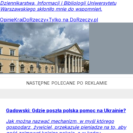
Dziennikarstwa, Informacji i Bibliologii Uniwersytetu
Warszawskiego skłoniło mnie do wspomnień.
Opinie
Kraj
DoRzeczy+
Tylko na DoRzeczy.pl
Gadowski: Gdzie poszła polska pomoc na Ukrainie?
Jak można nazwać mechanizm, w myśl którego
gospodarz, żywiciel, przekazuje pieniądze na to, aby
gość zajmował kolejne pokoje, a w końcu