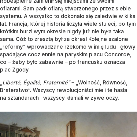
Robespierre zamienił się miejscami ze swoimi
ofiarami. Sam padł ofiarą stworzonego przez siebie
systemu. A wszystko to dokonało się zaledwie w kilka
lat. Francja, której historia liczyła wiele stuleci, po tym
krótkim burzliwym okresie nigdy już nie była taka
sama. Cóż to zresztą był za okres! Kolejne szalone
„reformy” wprowadzane rzekomo w imię ludu i głowy
spadające codziennie na paryskim placu Concorde,
co – żeby było zabawnie – po francusku oznacza
plac Zgody.
„
Liberté, Égalité, Fraternité”
– „Wolność, Równość,
Braterstwo”. Wszyscy rewolucjoniści mieli te hasła
na sztandarach i wszyscy kłamali w żywe oczy.