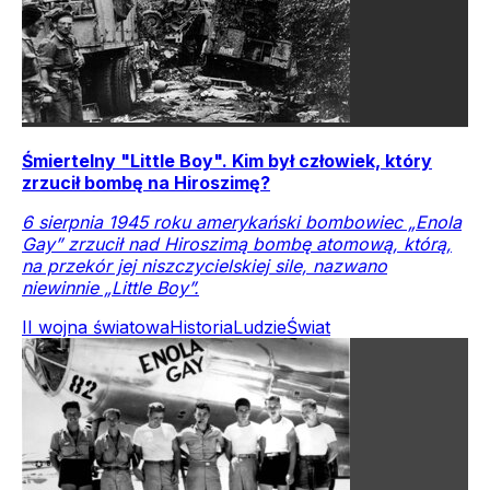
Śmiertelny "Little Boy". Kim był człowiek, który
zrzucił bombę na Hiroszimę?
6 sierpnia 1945 roku amerykański bombowiec „Enola
Gay” zrzucił nad Hiroszimą bombę atomową, którą,
na przekór jej niszczycielskiej sile, nazwano
niewinnie „Little Boy”.
II wojna światowa
Historia
Ludzie
Świat