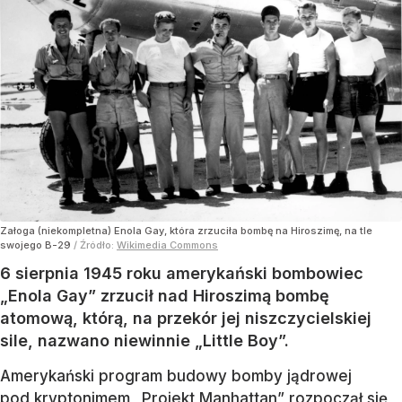
Załoga (niekompletna) Enola Gay, która zrzuciła bombę na Hiroszimę, na tle
swojego B-29
/ Źródło:
Wikimedia Commons
6 sierpnia 1945 roku amerykański bombowiec
„Enola Gay” zrzucił nad Hiroszimą bombę
atomową, którą, na przekór jej niszczycielskiej
sile, nazwano niewinnie „Little Boy”.
Amerykański program budowy bomby jądrowej
pod kryptonimem „Projekt Manhattan” rozpoczął się