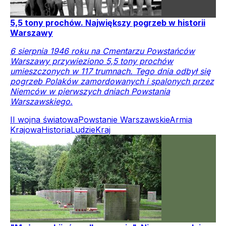
5,5 tony prochów. Największy pogrzeb w historii
Warszawy
6 sierpnia 1946 roku na Cmentarzu Powstańców
Warszawy przywieziono 5,5 tony prochów
umieszczonych w 117 trumnach. Tego dnia odbył się
pogrzeb Polaków zamordowanych i spalonych przez
Niemców w pierwszych dniach Powstania
Warszawskiego.
II wojna światowa
Powstanie Warszawskie
Armia
Krajowa
Historia
Ludzie
Kraj