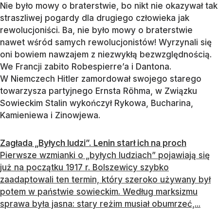
Nie było mowy o braterstwie, bo nikt nie okazywał tak
straszliwej pogardy dla drugiego człowieka jak
rewolucjoniści. Ba, nie było mowy o braterstwie
nawet wśród samych rewolucjonistów! Wyrzynali się
oni bowiem nawzajem z niezwykłą bezwzględnością.
We Francji zabito Robespierre’a i Dantona.
W Niemczech Hitler zamordował swojego starego
towarzysza partyjnego Ernsta Röhma, w Związku
Sowieckim Stalin wykończył Rykowa, Bucharina,
Kamieniewa i Zinowjewa.
Zagłada „Byłych ludzi”. Lenin starł ich na proch
Pierwsze wzmianki o „byłych ludziach” pojawiają się
już na początku 1917 r. Bolszewicy szybko
zaadaptowali ten termin, który szeroko używany był
potem w państwie sowieckim. Według marksizmu
sprawa była jasna: stary reżim musiał obumrzeć,...