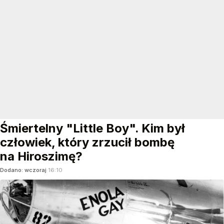
Śmiertelny "Little Boy". Kim był
człowiek, który zrzucił bombę
na Hiroszimę?
Dodano:
wczoraj
16:10