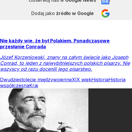
Dodaj jako
źródło w Google
Nie każdy wie, że był Polakiem. Ponadczasowe
przesłanie Conrada
Józef Korzeniowski, znany na całym świecie jako Joseph
Conrad, to jeden z najwybitniejszych polskich pisarzy. Nie
wszyscy od razu docenili jego pisarstwo.
Dwudziestolecie międzywojenne
XIX wiek
Historia
Historia
współczesna
Kraj