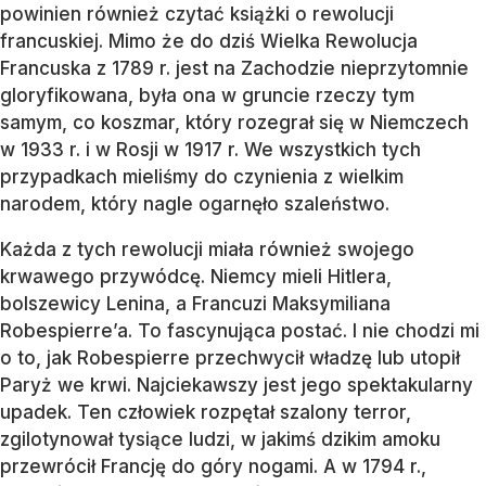
powinien również czytać książki o rewolucji
francuskiej. Mimo że do dziś Wielka Rewolucja
Francuska z 1789 r. jest na Zachodzie nieprzytomnie
gloryfikowana, była ona w gruncie rzeczy tym
samym, co koszmar, który rozegrał się w Niemczech
w 1933 r. i w Rosji w 1917 r. We wszystkich tych
przypadkach mieliśmy do czynienia z wielkim
narodem, który nagle ogarnęło szaleństwo.
Każda z tych rewolucji miała również swojego
krwawego przywódcę. Niemcy mieli Hitlera,
bolszewicy Lenina, a Francuzi Maksymiliana
Robespierre’a. To fascynująca postać. I nie chodzi mi
o to, jak Robespierre przechwycił władzę lub utopił
Paryż we krwi. Najciekawszy jest jego spektakularny
upadek. Ten człowiek rozpętał szalony terror,
zgilotynował tysiące ludzi, w jakimś dzikim amoku
przewrócił Francję do góry nogami. A w 1794 r.,