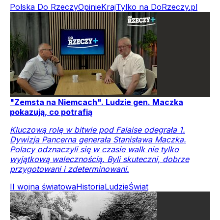
Polska Do Rzeczy
Opinie
Kraj
Tylko na DoRzeczy.pl
"Zemsta na Niemcach". Ludzie gen. Maczka
pokazują, co potrafią
Kluczową rolę w bitwie pod Falaise odegrała 1.
Dywizja Pancerna generała Stanisława Maczka.
Polacy odznaczyli się w czasie walk nie tylko
wyjątkową walecznością. Byli skuteczni, dobrze
przygotowani i zdeterminowani.
II wojna światowa
Historia
Ludzie
Świat