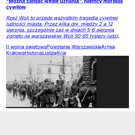
"Można zabijać wedle uznania". Niemcy mordują
cywilów
Rzeź Woli to przede wszystkim tragedia cywilnej
ludności miasta. Przez kilka dni, między 2 a 12
sierpnia, szczególnie zaś w dniach 5-6 sierpnia
zginęło na warszawskiej Woli 50-65 tysięcy ludzi.
II wojna światowa
Powstanie Warszawskie
Armia
Krajowa
Historia
Ludzie
Kraj