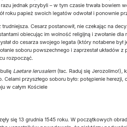
 razu jednak przybyli – w tym czasie trwała bowiem
pół roku papież swoich legatów odwołał i ponownie pr
 trudniejsza. Cesarz postanowił, nie czekając na dec
tantami obiecując im wolność religijną i zwołanie dla
ysłał do cesarza swojego legata (który notabene był 
ołanie soboru powszechnego i zaprzestał układów z pro
cu rozpocząć.
 bullę
Laetare Ierusalem
(łac. Raduj się Jerozolimo!),
 Celami przyszłego soboru było: potępienie herezji, 
ju w całym Kościele
ęły się 13 grudnia 1545 roku. W początkowych obrad