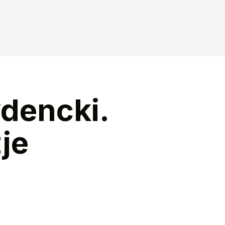
ydencki.
je