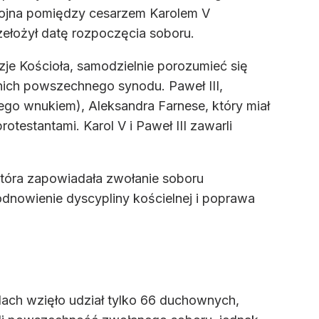
 wojna pomiędzy cesarzem Karolem V
zełożył datę rozpoczęcia soboru.
yzje Kościoła, samodzielnie porozumieć się
 nich powszechnego synodu. Paweł III,
jego wnukiem), Aleksandra Farnese, który miał
testantami. Karol V i Paweł III zawarli
 która zapowiadała zwołanie soboru
odnowienie dyscypliny kościelnej i poprawa
ach wzięło udział tylko 66 duchownych,