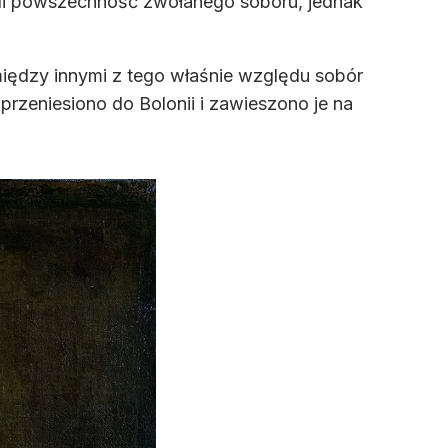
ali powszechność zwołanego soboru, jednak
między innymi z tego właśnie względu sobór
 przeniesiono do Bolonii i zawieszono je na