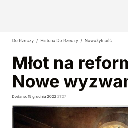
Do Rzeczy
/
Historia Do Rzeczy
/
Nowożytność
Młot na refor
Nowe wyzwani
Dodano:
15
grudnia
2022
21:27