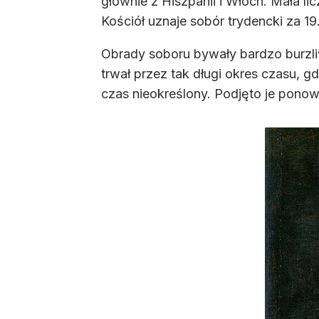
głównie z Hiszpanii i Włoch. Mała 
Kościół uznaje sobór trydencki za 1
Obrady soboru bywały bardzo burzli
trwał przez tak długi okres czasu, g
czas nieokreślony. Podjęto je ponow