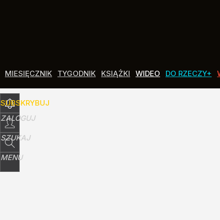
Udostępnij
1
Skomentuj
MIESIĘCZNIK
TYGODNIK
KSIĄŻKI
WIDEO
DO RZECZY+
SUBSKRYBUJ
ZALOGUJ
SZUKAJ
MENU