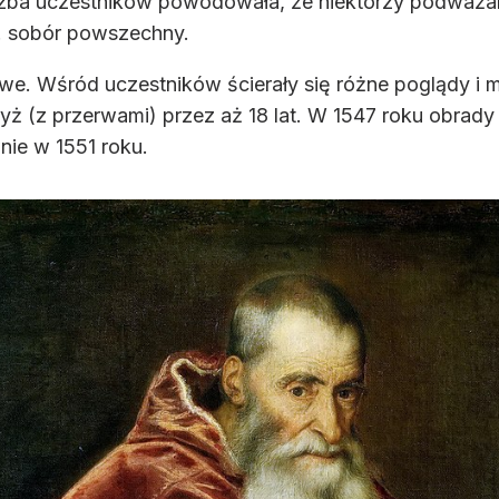
liczba uczestników powodowała, że niektórzy podważ
9. sobór powszechny.
we. Wśród uczestników ścierały się różne poglądy i 
dyż (z przerwami) przez aż 18 lat. W 1547 roku obrady
nie w 1551 roku.