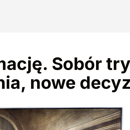
mację. Sobór tr
a, nowe decyz