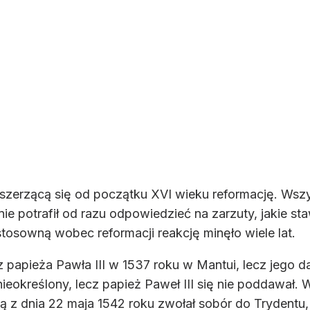
 szerzącą się od początku XVI wieku reformację. Wsz
i nie potrafił od razu odpowiedzieć na zarzuty, jakie s
stosowną wobec reformacji reakcję minęło wiele lat.
 papieża Pawła III w 1537 roku w Mantui, lecz jego da
ieokreślony, lecz papież Paweł III się nie poddawał
ą z dnia 22 maja 1542 roku zwołał sobór do Trydentu,