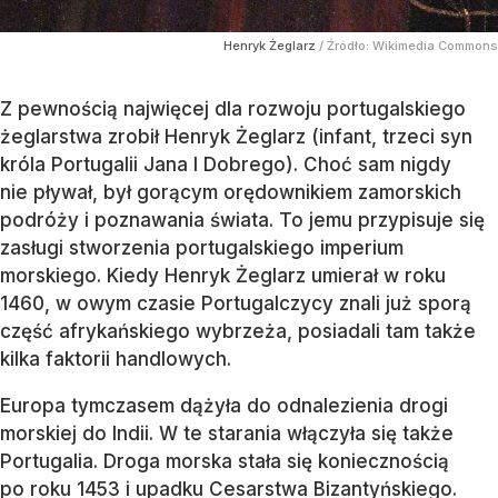
Henryk Żeglarz
/ Źródło:
Wikimedia Commons
Z pewnością najwięcej dla rozwoju portugalskiego
żeglarstwa zrobił Henryk Żeglarz (infant, trzeci syn
króla Portugalii Jana I Dobrego). Choć sam nigdy
nie pływał, był gorącym orędownikiem zamorskich
podróży i poznawania świata. To jemu przypisuje się
zasługi stworzenia portugalskiego imperium
morskiego. Kiedy Henryk Żeglarz umierał w roku
1460, w owym czasie Portugalczycy znali już sporą
część afrykańskiego wybrzeża, posiadali tam także
kilka faktorii handlowych.
Europa tymczasem dążyła do odnalezienia drogi
morskiej do Indii. W te starania włączyła się także
Portugalia. Droga morska stała się koniecznością
po roku 1453 i upadku Cesarstwa Bizantyńskiego.