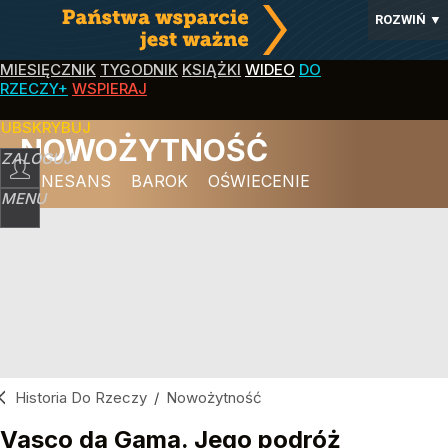
ROZWIŃ
▼
MIESIĘCZNIK
TYGODNIK
KSIĄŻKI
WIDEO
DO
RZECZY+
WSPIERAJ
SUBSKRYBUJ
NOWOŻYTNOŚĆ
ZALOGUJ
RENESANS
BAROK
OŚWIECENIE
MENU
Historia Do Rzeczy
/
Nowożytność
Vasco da Gama. Jego podróż