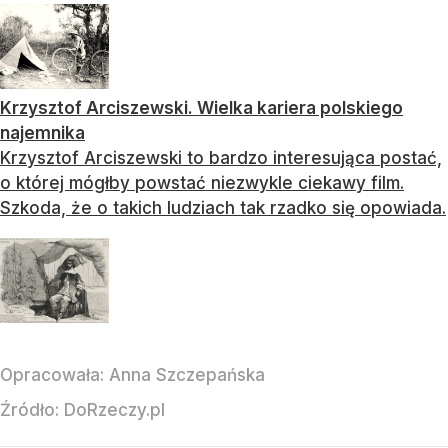
Krzysztof Arciszewski. Wielka kariera polskiego
najemnika
Krzysztof Arciszewski to bardzo interesująca postać,
o której mógłby powstać niezwykle ciekawy film.
Szkoda, że o takich ludziach tak rzadko się opowiada.
Opracowała:
Anna Szczepańska
Źródło:
DoRzeczy.pl