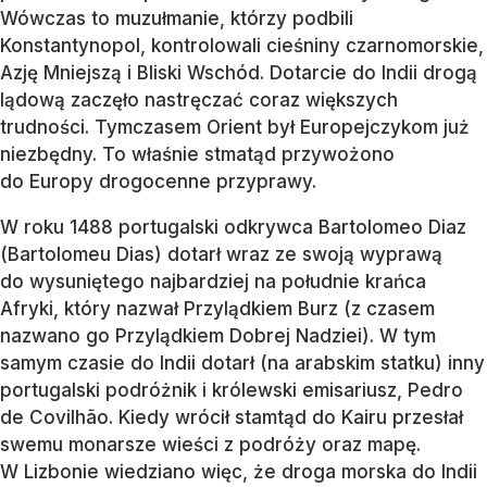
Wówczas to muzułmanie, którzy podbili
Konstantynopol, kontrolowali cieśniny czarnomorskie,
Azję Mniejszą i Bliski Wschód. Dotarcie do Indii drogą
lądową zaczęło nastręczać coraz większych
trudności. Tymczasem Orient był Europejczykom już
niezbędny. To właśnie stmatąd przywożono
do Europy drogocenne przyprawy.
W roku 1488 portugalski odkrywca Bartolomeo Diaz
(Bartolomeu Dias) dotarł wraz ze swoją wyprawą
do wysuniętego najbardziej na południe krańca
Afryki, który nazwał Przylądkiem Burz (z czasem
nazwano go Przylądkiem Dobrej Nadziei). W tym
samym czasie do Indii dotarł (na arabskim statku) inny
portugalski podróżnik i królewski emisariusz, Pedro
de Covilhão. Kiedy wrócił stamtąd do Kairu przesłał
swemu monarsze wieści z podróży oraz mapę.
W Lizbonie wiedziano więc, że droga morska do Indii