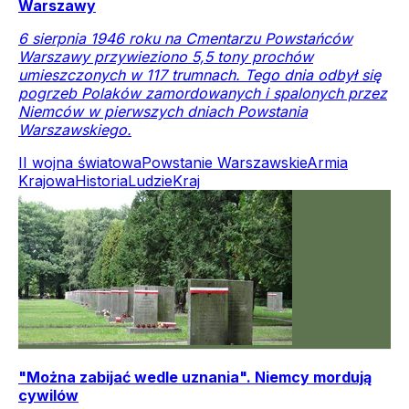
Warszawy
6 sierpnia 1946 roku na Cmentarzu Powstańców
Warszawy przywieziono 5,5 tony prochów
umieszczonych w 117 trumnach. Tego dnia odbył się
pogrzeb Polaków zamordowanych i spalonych przez
Niemców w pierwszych dniach Powstania
Warszawskiego.
II wojna światowa
Powstanie Warszawskie
Armia
Krajowa
Historia
Ludzie
Kraj
"Można zabijać wedle uznania". Niemcy mordują
cywilów