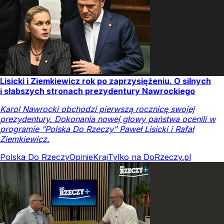
Lisicki i Ziemkiewicz rok po zaprzysiężeniu. O silnych
i słabszych stronach prezydentury Nawrockiego
Karol Nawrocki obchodzi pierwszą rocznicę swojej
prezydentury. Dokonania nowej głowy państwa ocenili w
programie "Polska Do Rzeczy" Paweł Lisicki i Rafał
Ziemkiewicz.
Polska Do Rzeczy
Opinie
Kraj
Tylko na DoRzeczy.pl