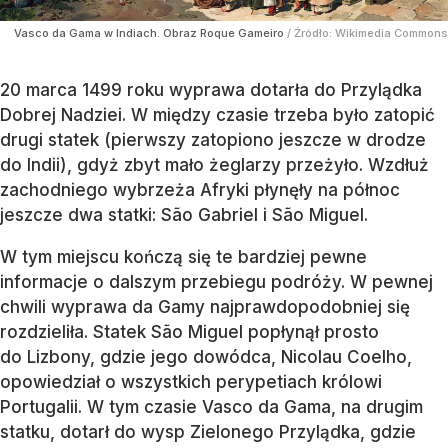
Vasco da Gama w Indiach. Obraz Roque Gameiro
/ Źródło:
Wikimedia Commons
20 marca 1499 roku wyprawa dotarła do Przylądka
Dobrej Nadziei. W między czasie trzeba było zatopić
drugi statek (pierwszy zatopiono jeszcze w drodze
do Indii), gdyż zbyt mało żeglarzy przeżyło. Wzdłuż
zachodniego wybrzeża Afryki płynęły na północ
jeszcze dwa statki: São Gabriel i São Miguel.
W tym miejscu kończą się te bardziej pewne
informacje o dalszym przebiegu podróży. W pewnej
chwili wyprawa da Gamy najprawdopodobniej się
rozdzieliła. Statek São Miguel popłynął prosto
do Lizbony, gdzie jego dowódca, Nicolau Coelho,
opowiedział o wszystkich perypetiach królowi
Portugalii. W tym czasie Vasco da Gama, na drugim
statku, dotarł do wysp Zielonego Przylądka, gdzie