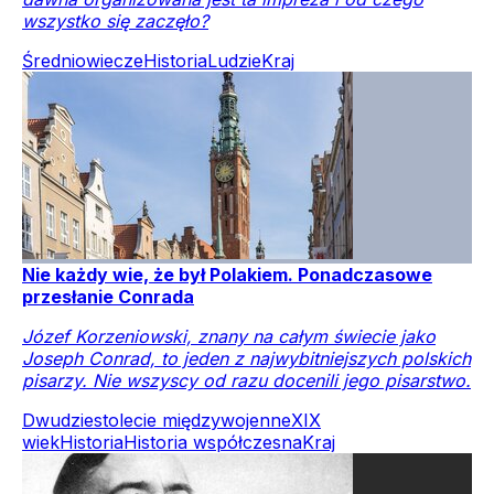
wszystko się zaczęło?
Średniowiecze
Historia
Ludzie
Kraj
Nie każdy wie, że był Polakiem. Ponadczasowe
przesłanie Conrada
Józef Korzeniowski, znany na całym świecie jako
Joseph Conrad, to jeden z najwybitniejszych polskich
pisarzy. Nie wszyscy od razu docenili jego pisarstwo.
Dwudziestolecie międzywojenne
XIX
wiek
Historia
Historia współczesna
Kraj