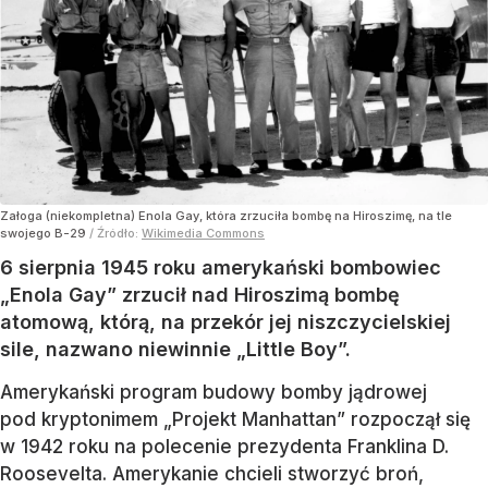
Załoga (niekompletna) Enola Gay, która zrzuciła bombę na Hiroszimę, na tle
swojego B-29
/ Źródło:
Wikimedia Commons
6 sierpnia 1945 roku amerykański bombowiec
„Enola Gay” zrzucił nad Hiroszimą bombę
atomową, którą, na przekór jej niszczycielskiej
sile, nazwano niewinnie „Little Boy”.
Amerykański program budowy bomby jądrowej
pod kryptonimem „Projekt Manhattan” rozpoczął się
w 1942 roku na polecenie prezydenta Franklina D.
Roosevelta. Amerykanie chcieli stworzyć broń,