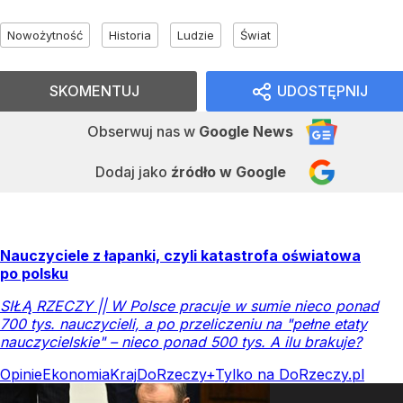
Nowożytność
Historia
Ludzie
Świat
SKOMENTUJ
UDOSTĘPNIJ
Obserwuj nas
w
Google News
Dodaj jako
źródło w Google
Nauczyciele z łapanki, czyli katastrofa oświatowa
po polsku
SIŁĄ RZECZY || W Polsce pracuje w sumie nieco ponad
700 tys. nauczycieli, a po przeliczeniu na "pełne etaty
nauczycielskie" – nieco ponad 500 tys. A ilu brakuje?
Opinie
Ekonomia
Kraj
DoRzeczy+
Tylko na DoRzeczy.pl