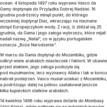
ocean. 4 listopada 1497 roku wyprawa Vasco da
Gamy dopłynęła do Przylądka Dobrej Nadziei. 16
grudnia podróżnicy minęli punkt, do którego
wcześniej dopłynął Diaz, wkraczając na nieznane
dotąd Europejczykom wody. Z racji, iż zbliżał się 25
grudnia, da Gama i jego załoga wybrzeżu, które mijali
nadali nazwę „Natal”, co w języku portugalskim
oznacza „Boże Narodzenie”.
W marcu da Gama dopłynął do Mozambiku, gdzie
odkrył wiele arabskich miasteczek i faktorii. W obawie
przed atakiem, jego załoga podszyła się
pod muzułmanów, lecz wyznawcy Allaha i tak w końcu
nabrali podejrzeń. Vasco musiał uciekać z Mozambiku,
a podróżując dalej na północ zaatakował jeszcze
kilka kupieckich statków arabskich.
14 kwietnia 1498 roku wyprawa dotarła do Mombasy
(dziś Kenia), gdzie natknęła się na indyjskich kupców.