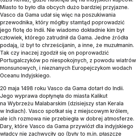
Miasto to było dla obcych dużo bardziej przyjazne.
Vasco da Gama udał się więc na poszukiwania
przewodnika, który mógłby stamtąd poprowadzić
jego flotę do Indii. Nie wiadomo dokładnie kim był
człowiek, którego zatrudnił da Gama. Jedne źródła
podają, iż był to chrześcijanin, a inne, że muzułmanin.
Tak czy inaczej zgodził się on poprowadzić
Portugalczyków po niespokojnych, z powodu wiatrów
monsunowych, i nieznanych Europejczykom wodach
Oceanu Indyjskiego.
20 maja 1498 roku Vasco da Gama dotarł do Indii.
Jego wyprawa dopłynęła do miasta Kalikut
na Wybrzeżu Malabarskim (dzisiejszy stan Kerala
w Indiach). Vasco spotkał się z miejscowym królem,
ale ich rozmowa nie przebiegła w dobrej atmosferze.
Dary, które Vasco da Gama przywiózł dla indyjskiego
władcy nie zachwyciły go (były to m.in. płaszcze