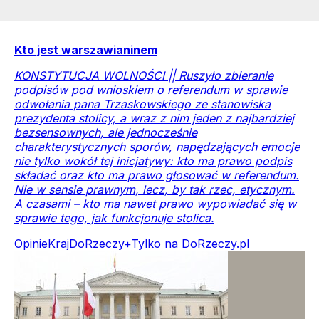
Kto jest warszawianinem
KONSTYTUCJA WOLNOŚCI || Ruszyło zbieranie
podpisów pod wnioskiem o referendum w sprawie
odwołania pana Trzaskowskiego ze stanowiska
prezydenta stolicy, a wraz z nim jeden z najbardziej
bezsensownych, ale jednocześnie
charakterystycznych sporów, napędzających emocje
nie tylko wokół tej inicjatywy: kto ma prawo podpis
składać oraz kto ma prawo głosować w referendum.
Nie w sensie prawnym, lecz, by tak rzec, etycznym.
A czasami – kto ma nawet prawo wypowiadać się w
sprawie tego, jak funkcjonuje stolica.
Opinie
Kraj
DoRzeczy+
Tylko na DoRzeczy.pl