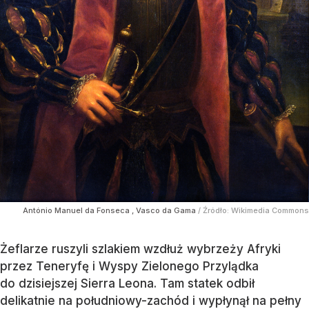
António Manuel da Fonseca , Vasco da Gama
/ Źródło:
Wikimedia Commons
Żeflarze ruszyli szlakiem wzdłuż wybrzeży Afryki
przez Teneryfę i Wyspy Zielonego Przylądka
do dzisiejszej Sierra Leona. Tam statek odbił
delikatnie na południowy-zachód i wypłynął na pełny