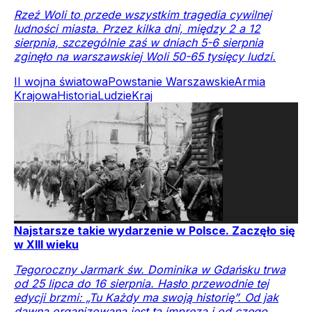
Rzeź Woli to przede wszystkim tragedia cywilnej
ludności miasta. Przez kilka dni, między 2 a 12
sierpnia, szczególnie zaś w dniach 5-6 sierpnia
zginęło na warszawskiej Woli 50-65 tysięcy ludzi.
II wojna światowa
Powstanie Warszawskie
Armia
Krajowa
Historia
Ludzie
Kraj
Najstarsze takie wydarzenie w Polsce. Zaczęło się
w XIII wieku
Tegoroczny Jarmark św. Dominika w Gdańsku trwa
od 25 lipca do 16 sierpnia. Hasło przewodnie tej
edycji brzmi: „Tu Każdy ma swoją historię”. Od jak
dawna organizowana jest ta impreza i od czego