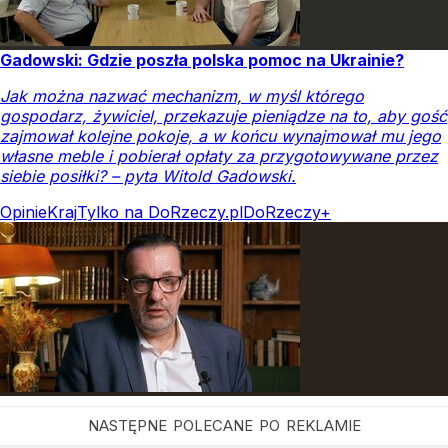
Gadowski: Gdzie poszła polska pomoc na Ukrainie?
Jak można nazwać mechanizm, w myśl którego
gospodarz, żywiciel, przekazuje pieniądze na to, aby gość
zajmował kolejne pokoje, a w końcu wynajmował mu jego
własne meble i pobierał opłaty za przygotowywane przez
siebie posiłki? – pyta Witold Gadowski.
Opinie
Kraj
Tylko na DoRzeczy.pl
DoRzeczy+