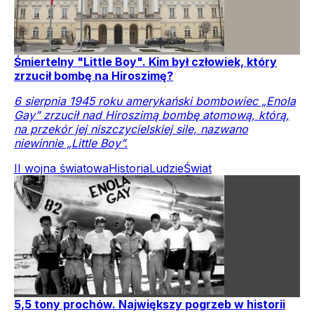
Śmiertelny "Little Boy". Kim był człowiek, który
zrzucił bombę na Hiroszimę?
6 sierpnia 1945 roku amerykański bombowiec „Enola
Gay” zrzucił nad Hiroszimą bombę atomową, którą,
na przekór jej niszczycielskiej sile, nazwano
niewinnie „Little Boy”.
II wojna światowa
Historia
Ludzie
Świat
5,5 tony prochów. Największy pogrzeb w historii