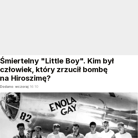
Śmiertelny "Little Boy". Kim był
człowiek, który zrzucił bombę
na Hiroszimę?
Dodano:
wczoraj
16:10