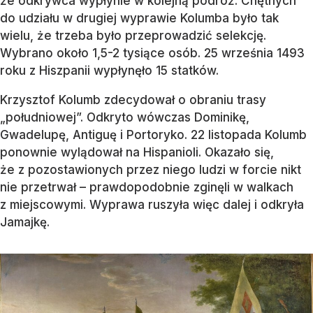
że odkrywca wypłynie w kolejną podróż. Chętnych
do udziału w drugiej wyprawie Kolumba było tak
wielu, że trzeba było przeprowadzić selekcję.
Wybrano około 1,5-2 tysiące osób. 25 września 1493
roku z Hiszpanii wypłynęło 15 statków.
Krzysztof Kolumb zdecydował o obraniu trasy
„południowej”. Odkryto wówczas Dominikę,
Gwadelupę, Antiguę i Portoryko. 22 listopada Kolumb
ponownie wylądował na Hispanioli. Okazało się,
że z pozostawionych przez niego ludzi w forcie nikt
nie przetrwał – prawdopodobnie zginęli w walkach
z miejscowymi. Wyprawa ruszyła więc dalej i odkryła
Jamajkę.