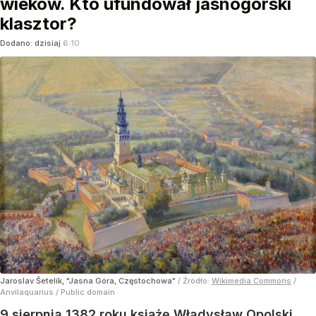
wieków. Kto ufundował jasnogórski
klasztor?
Dodano:
dzisiaj
6:10
Jaroslav Šetelík, "Jasna Góra, Częstochowa"
/ Źródło:
Wikimedia Commons
/
Anvilaquarius / Public domain
9 sierpnia 1382 roku książę Władysław Opolski