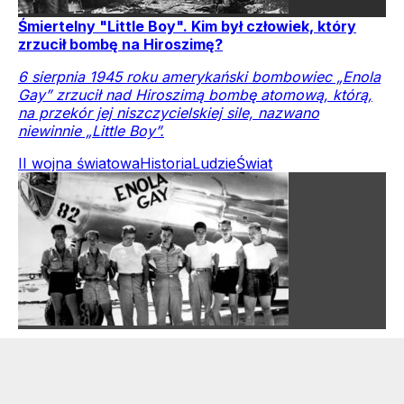
Śmiertelny "Little Boy". Kim był człowiek, który
zrzucił bombę na Hiroszimę?
6 sierpnia 1945 roku amerykański bombowiec „Enola
Gay” zrzucił nad Hiroszimą bombę atomową, którą,
na przekór jej niszczycielskiej sile, nazwano
niewinnie „Little Boy”.
II wojna światowa
Historia
Ludzie
Świat