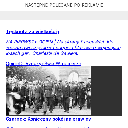
Tęsknota za wielkością
NA PIERWSZY OGIEŃ | Na ekrany francuskich kin
weszła dwuczęściowa epopeja filmowa o wojennych
losach gen. Charles’a de Gaulle’a.
Opinie
DoRzeczy+
Świat
W numerze
Czarnek: Konieczny pokój na prawicy