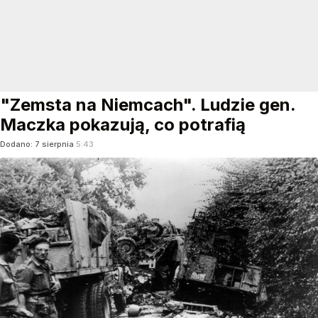
"Zemsta na Niemcach". Ludzie gen.
Maczka pokazują, co potrafią
Dodano:
7
sierpnia
5:43