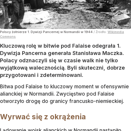
Polscy żołnierze 1. Dywizji Pancernej w Normandii w 1944
/ Źródło:
Wikimedia
Commons
Kluczową rolę w bitwie pod Falaise odegrała 1.
Dywizja Pancerna generała Stanisława Maczka.
Polacy odznaczyli się w czasie walk nie tylko
wyjątkową walecznością. Byli skuteczni, dobrze
przygotowani i zdeterminowani.
Bitwa pod Falaise to kluczowy moment w ofensywnie
alianckiej w Normandii. Zwycięstwo pod Falaise
otworzyło drogę do granicy francusko-niemieckiej.
Wyrwać się z okrążenia
Lądowanie wojsk alianckich w Normandii nastąpiło