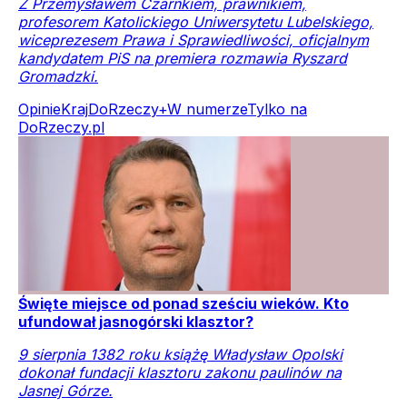
Z Przemysławem Czarnkiem, prawnikiem,
profesorem Katolickiego Uniwersytetu Lubelskiego,
wiceprezesem Prawa i Sprawiedliwości, oficjalnym
kandydatem PiS na premiera rozmawia Ryszard
Gromadzki.
Opinie
Kraj
DoRzeczy+
W numerze
Tylko na
DoRzeczy.pl
Święte miejsce od ponad sześciu wieków. Kto
ufundował jasnogórski klasztor?
9 sierpnia 1382 roku książę Władysław Opolski
dokonał fundacji klasztoru zakonu paulinów na
Jasnej Górze.