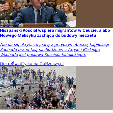
Hiszpański Kościół wspiera migrantów w Ceucie, a abp
Nowego Meksyku zachęca do budowy meczetu
Nie da się ukryć, że jedną z przyczyn obecnej kapitulacji
Zachodu przed falą nachodźców z Afryki i Bliskiego
Wschodu jest postawa Kościoła katolickiego.
Opinie
Świat
Tylko na DoRzeczy.pl