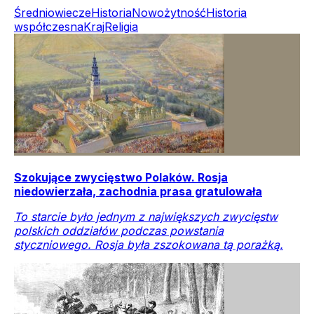
Średniowiecze
Historia
Nowożytność
Historia
współczesna
Kraj
Religia
Szokujące zwycięstwo Polaków. Rosja
niedowierzała, zachodnia prasa gratulowała
To starcie było jednym z największych zwycięstw
polskich oddziałów podczas powstania
styczniowego. Rosja była zszokowana tą porażką.