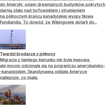
do Ameryki, osiem drewnianych budynków pokrytych
darnią stało nad torfowiskiem i strumieniem
na północnym krańcu kanadyjskiej wyspy Nowa
Fundlandia. To dowód, że Wikingowie dotarli do...
Twardzi brodacze z północy
Migracja z tamtego kierunku nie była masowa,
ale mocno odcisnęła się na pograniczu amerykańsko-
-kanadyjskim. Skandynawia oddała Ameryce
najlepsze, co miała.