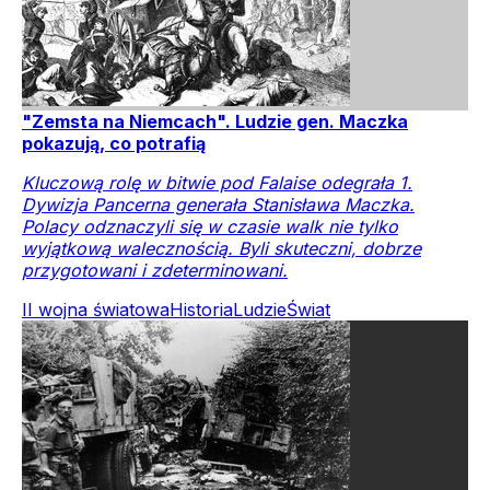
"Zemsta na Niemcach". Ludzie gen. Maczka
pokazują, co potrafią
Kluczową rolę w bitwie pod Falaise odegrała 1.
Dywizja Pancerna generała Stanisława Maczka.
Polacy odznaczyli się w czasie walk nie tylko
wyjątkową walecznością. Byli skuteczni, dobrze
przygotowani i zdeterminowani.
II wojna światowa
Historia
Ludzie
Świat