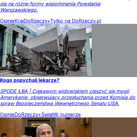
się na różne formy wspominania Powstania
Warszawskiego.
Opinie
Kraj
DoRzeczy+
Tylko na DoRzeczy.pl
Kogo popychali lekarze?
SPODE ŁBA | Ciekawym widowiskiem cieszyć się mogli
Amerykanie, obserwujący przesłuchania przed Komisją do
spraw Bezpieczeństwa Wewnętrznego Senatu USA.
Opinie
DoRzeczy+
Świat
W numerze