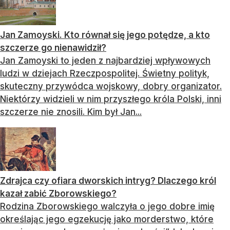
Jan Zamoyski. Kto równał się jego potędze, a kto
szczerze go nienawidził?
Jan Zamoyski to jeden z najbardziej wpływowych
ludzi w dziejach Rzeczpospolitej. Świetny polityk,
skuteczny przywódca wojskowy, dobry organizator.
Niektórzy widzieli w nim przyszłego króla Polski, inni
szczerze nie znosili. Kim był Jan...
Zdrajca czy ofiara dworskich intryg? Dlaczego król
kazał zabić Zborowskiego?
Rodzina Zborowskiego walczyła o jego dobre imię
określając jego egzekucję jako morderstwo, które