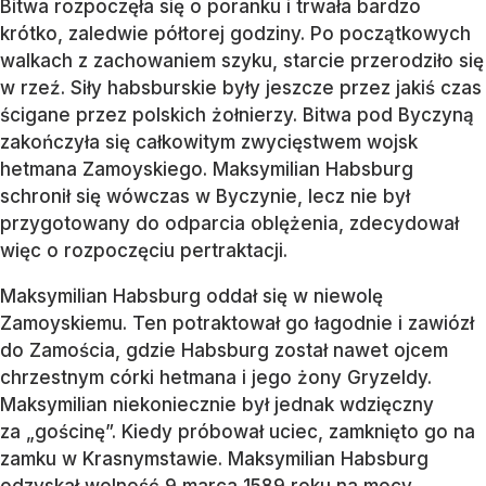
Bitwa rozpoczęła się o poranku i trwała bardzo
krótko, zaledwie półtorej godziny. Po początkowych
walkach z zachowaniem szyku, starcie przerodziło się
w rzeź. Siły habsburskie były jeszcze przez jakiś czas
ścigane przez polskich żołnierzy. Bitwa pod Byczyną
zakończyła się całkowitym zwycięstwem wojsk
hetmana Zamoyskiego. Maksymilian Habsburg
schronił się wówczas w Byczynie, lecz nie był
przygotowany do odparcia oblężenia, zdecydował
więc o rozpoczęciu pertraktacji.
Maksymilian Habsburg oddał się w niewolę
Zamoyskiemu. Ten potraktował go łagodnie i zawiózł
do Zamościa, gdzie Habsburg został nawet ojcem
chrzestnym córki hetmana i jego żony Gryzeldy.
Maksymilian niekoniecznie był jednak wdzięczny
za „gościnę”. Kiedy próbował uciec, zamknięto go na
zamku w Krasnymstawie. Maksymilian Habsburg