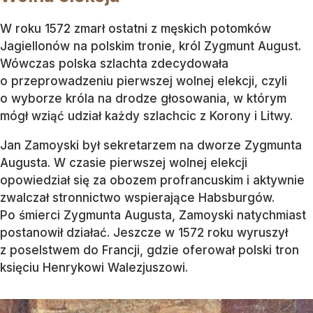
W roku 1572 zmarł ostatni z męskich potomków
Jagiellonów na polskim tronie, król Zygmunt August.
Wówczas polska szlachta zdecydowała
o przeprowadzeniu pierwszej wolnej elekcji, czyli
o wyborze króla na drodze głosowania, w którym
mógł wziąć udział każdy szlachcic z Korony i Litwy.
Jan Zamoyski był sekretarzem na dworze Zygmunta
Augusta. W czasie pierwszej wolnej elekcji
opowiedział się za obozem profrancuskim i aktywnie
zwalczał stronnictwo wspierające Habsburgów.
Po śmierci Zygmunta Augusta, Zamoyski natychmiast
postanowił działać. Jeszcze w 1572 roku wyruszył
z poselstwem do Francji, gdzie oferował polski tron
księciu Henrykowi Walezjuszowi.