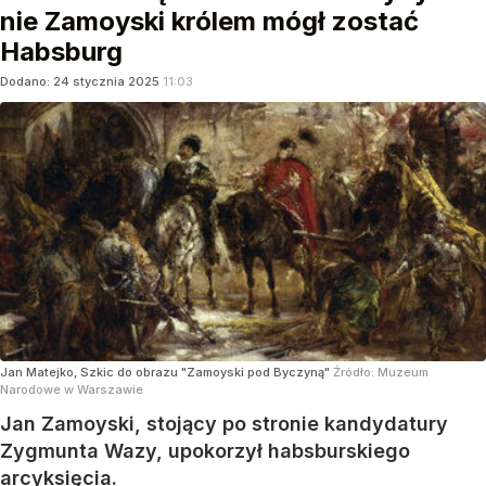
nie Zamoyski królem mógł zostać
Habsburg
Dodano:
24
stycznia
2025
11:03
Jan Matejko, Szkic do obrazu "Zamoyski pod Byczyną"
Źródło:
Muzeum
Narodowe w Warszawie
Jan Zamoyski, stojący po stronie kandydatury
Zygmunta Wazy, upokorzył habsburskiego
arcyksięcia.