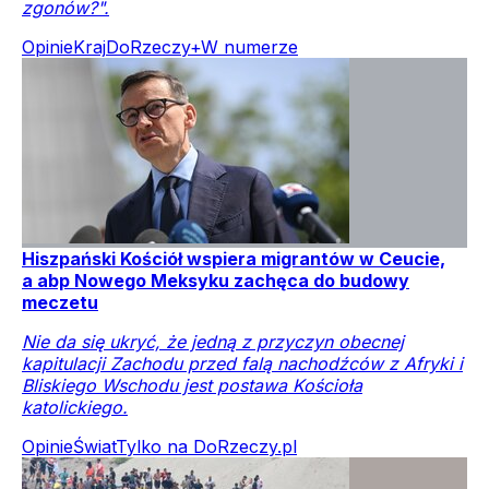
zgonów?".
Opinie
Kraj
DoRzeczy+
W numerze
Hiszpański Kościół wspiera migrantów w Ceucie,
a abp Nowego Meksyku zachęca do budowy
meczetu
Nie da się ukryć, że jedną z przyczyn obecnej
kapitulacji Zachodu przed falą nachodźców z Afryki i
Bliskiego Wschodu jest postawa Kościoła
katolickiego.
Opinie
Świat
Tylko na DoRzeczy.pl