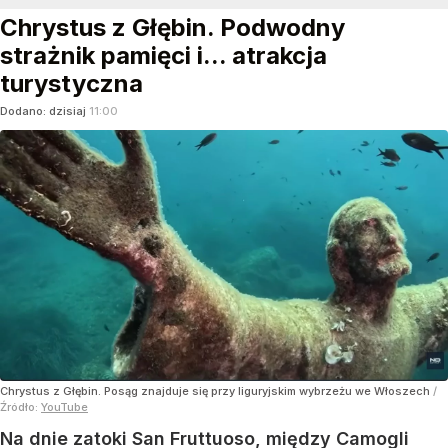
Chrystus z Głębin. Podwodny
strażnik pamięci i... atrakcja
turystyczna
Dodano:
dzisiaj
11:00
Chrystus z Głębin. Posąg znajduje się przy liguryjskim wybrzeżu we Włoszech
/
Źródło:
YouTube
Na dnie zatoki San Fruttuoso, między Camogli