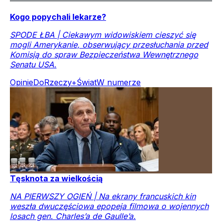
Kogo popychali lekarze?
SPODE ŁBA | Ciekawym widowiskiem cieszyć się
mogli Amerykanie, obserwujący przesłuchania przed
Komisją do spraw Bezpieczeństwa Wewnętrznego
Senatu USA.
Opinie
DoRzeczy+
Świat
W numerze
Tęsknota za wielkością
NA PIERWSZY OGIEŃ | Na ekrany francuskich kin
weszła dwuczęściowa epopeja filmowa o wojennych
losach gen. Charles’a de Gaulle’a.