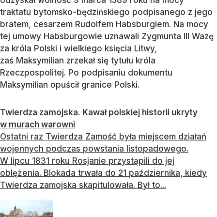
odzyskał wolność 9 marca 1589 roku na mocy
traktatu bytomsko-będzińskiego podpisanego z jego
bratem, cesarzem Rudolfem Habsburgiem. Na mocy
tej umowy Habsburgowie uznawali Zygmunta III Wazę
za króla Polski i wielkiego księcia Litwy,
zaś Maksymilian zrzekał się tytułu króla
Rzeczpospolitej. Po podpisaniu dokumentu
Maksymilian opuścił granice Polski.
Twierdza zamojska. Kawał polskiej historii ukryty
w murach warowni
Ostatni raz Twierdza Zamość była miejscem działań
wojennych podczas powstania listopadowego.
W lipcu 1831 roku Rosjanie przystąpili do jej
oblężenia. Blokada trwała do 21 października, kiedy
Twierdza zamojska skapitulowała. Był to...