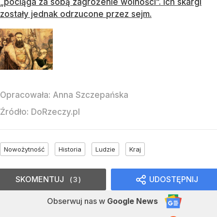
„pociąga za sobą zagrożenie wolności”. Ich skargi
zostały jednak odrzucone przez sejm.
Opracowała:
Anna Szczepańska
Źródło:
DoRzeczy.pl
Nowożytność
Historia
Ludzie
Kraj
SKOMENTUJ
UDOSTĘPNIJ
3
Obserwuj nas
w
Google News