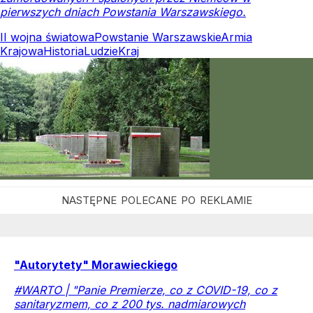
pierwszych dniach Powstania Warszawskiego.
II wojna światowa
Powstanie Warszawskie
Armia
Krajowa
Historia
Ludzie
Kraj
"Autorytety" Morawieckiego
#WARTO | "Panie Premierze, co z COVID-19, co z
sanitaryzmem, co z 200 tys. nadmiarowych