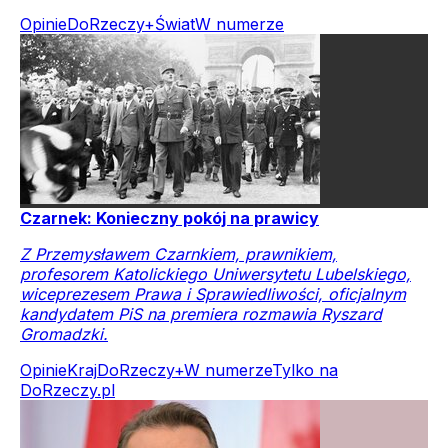
Opinie
DoRzeczy+
Świat
W numerze
Czarnek: Konieczny pokój na prawicy
Z Przemysławem Czarnkiem, prawnikiem,
profesorem Katolickiego Uniwersytetu Lubelskiego,
wiceprezesem Prawa i Sprawiedliwości, oficjalnym
kandydatem PiS na premiera rozmawia Ryszard
Gromadzki.
Opinie
Kraj
DoRzeczy+
W numerze
Tylko na
DoRzeczy.pl