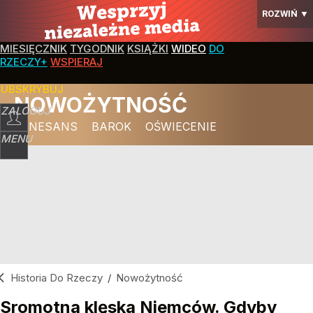
ROZWIŃ
▼
MIESIĘCZNIK
TYGODNIK
KSIĄŻKI
WIDEO
DO
RZECZY+
WSPIERAJ
SUBSKRYBUJ
NOWOŻYTNOŚĆ
ZALOGUJ
RENESANS
BAROK
OŚWIECENIE
MENU
Historia Do Rzeczy
/
Nowożytność
Sromotna klęska Niemców. Gdyby