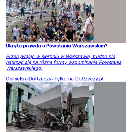
Ukryta prawda o Powstaniu Warszawskim?
Przebywając w sierpniu w Warszawie, trudno nie
natknąć się na różne formy wspominania Powstania
Warszawskiego.
Opinie
Kraj
DoRzeczy+
Tylko na DoRzeczy.pl