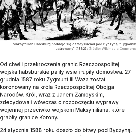
Maksymilian Habsburg poddaje się Zamoyskiemu pod Byczyną, "Tygodnik
Ilustrowany" (1862)
/ Źródło:
Wikimedia Commons
Od chwili przekroczenia granic Rzeczpospolitej
wojska habsburskie paliły wsie i łupiły domostwa. 27
grudnia 1587 roku Zygmunt III Waza został
koronowany na króla Rzeczpospolitej Obojga
Narodów. Król, wraz z Janem Zamoyskim,
zdecydowali wówczas o rozpoczęciu wyprawy
wojennej przeciwko wojskom Maksymiliana, które
grabiły granice Korony.
24 stycznia 1588 roku doszło do bitwy pod Byczyną.