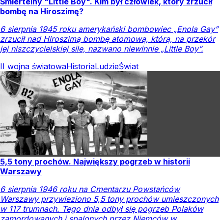
Śmiertelny "Little Boy". Kim był człowiek, który zrzucił
bombę na Hiroszimę?
6 sierpnia 1945 roku amerykański bombowiec „Enola Gay”
zrzucił nad Hiroszimą bombę atomową, którą, na przekór
jej niszczycielskiej sile, nazwano niewinnie „Little Boy”.
II wojna światowa
Historia
Ludzie
Świat
5,5 tony prochów. Największy pogrzeb w historii
Warszawy
6 sierpnia 1946 roku na Cmentarzu Powstańców
Warszawy przywieziono 5,5 tony prochów umieszczonych
w 117 trumnach. Tego dnia odbył się pogrzeb Polaków
zamordowanych i spalonych przez Niemców w