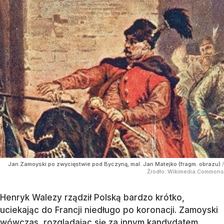
Jan Zamoyski po zwycięstwie pod Byczyną, mal. Jan Matejko (fragm. obrazu)
/
Źródło:
Wikimedia Commons
Henryk Walezy rządził Polską bardzo krótko,
uciekając do Francji niedługo po koronacji. Zamoyski
wówczas, rozglądając się za innym kandydatem,