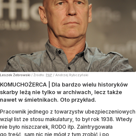
Leszek Żebrowski
/ Źródło:
PAP
/
Andrzej Rybczyński
KOMUCHOŻERCA | Dla bardzo wielu historyków
skarby leżą nie tylko w archiwach, lecz także
nawet w śmietnikach. Oto przykład.
Pracownik jednego z towarzystw ubezpieczeniowych
wziął list ze stosu makulatury, to był rok 1938. Wtedy
nie było niszczarek, RODO itp. Zaintrygowała
go treść, sam nic nie mógł z tym zrobić i po