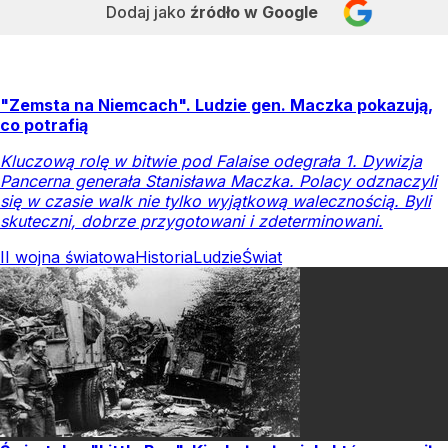
Dodaj jako
źródło w Google
"Zemsta na Niemcach". Ludzie gen. Maczka pokazują,
co potrafią
Kluczową rolę w bitwie pod Falaise odegrała 1. Dywizja
Pancerna generała Stanisława Maczka. Polacy odznaczyli
się w czasie walk nie tylko wyjątkową walecznością. Byli
skuteczni, dobrze przygotowani i zdeterminowani.
II wojna światowa
Historia
Ludzie
Świat