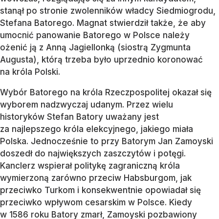
stanął po stronie zwolenników władcy Siedmiogrodu,
Stefana Batorego. Magnat stwierdził także, że aby
umocnić panowanie Batorego w Polsce należy
ożenić ją z Anną Jagiellonką (siostrą Zygmunta
Augusta), którą trzeba było uprzednio koronować
na króla Polski.
Wybór Batorego na króla Rzeczpospolitej okazał się
wyborem nadzwyczaj udanym. Przez wielu
historyków Stefan Batory uważany jest
za najlepszego króla elekcyjnego, jakiego miała
Polska. Jednocześnie to przy Batorym Jan Zamoyski
doszedł do największych zaszczytów i potęgi.
Kanclerz wspierał politykę zagraniczną króla
wymierzoną zarówno przeciw Habsburgom, jak
przeciwko Turkom i konsekwentnie opowiadał się
przeciwko wpływom cesarskim w Polsce. Kiedy
w 1586 roku Batory zmarł, Zamoyski pozbawiony