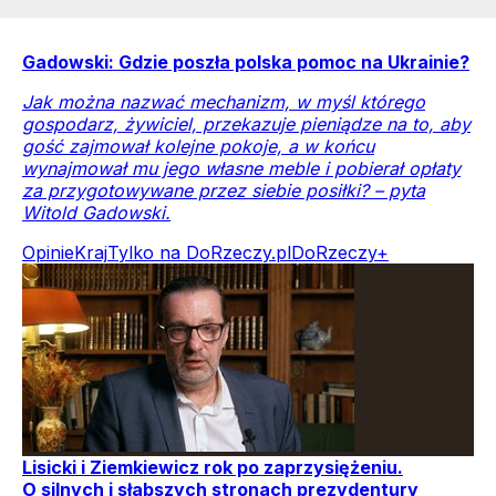
Gadowski: Gdzie poszła polska pomoc na Ukrainie?
Jak można nazwać mechanizm, w myśl którego
gospodarz, żywiciel, przekazuje pieniądze na to, aby
gość zajmował kolejne pokoje, a w końcu
wynajmował mu jego własne meble i pobierał opłaty
za przygotowywane przez siebie posiłki? – pyta
Witold Gadowski.
Opinie
Kraj
Tylko na DoRzeczy.pl
DoRzeczy+
Lisicki i Ziemkiewicz rok po zaprzysiężeniu.
O silnych i słabszych stronach prezydentury