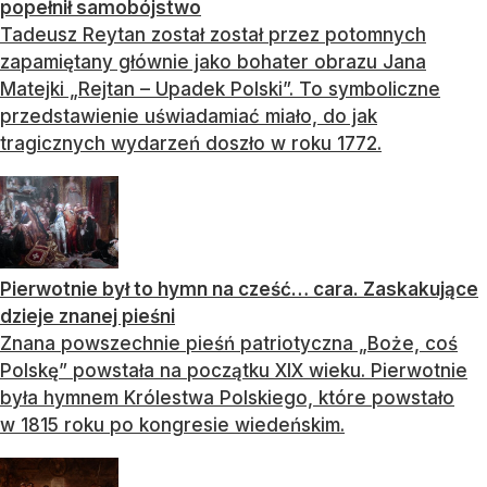
popełnił samobójstwo
Tadeusz Reytan został został przez potomnych
zapamiętany głównie jako bohater obrazu Jana
Matejki „Rejtan – Upadek Polski”. To symboliczne
przedstawienie uświadamiać miało, do jak
tragicznych wydarzeń doszło w roku 1772.
Pierwotnie był to hymn na cześć… cara. Zaskakujące
dzieje znanej pieśni
Znana powszechnie pieśń patriotyczna „Boże, coś
Polskę” powstała na początku XIX wieku. Pierwotnie
była hymnem Królestwa Polskiego, które powstało
w 1815 roku po kongresie wiedeńskim.