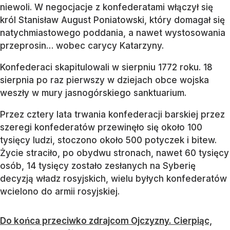
niewoli. W negocjacje z konfederatami włączył się
król Stanisław August Poniatowski, który domagał się
natychmiastowego poddania, a nawet wystosowania
przeprosin… wobec carycy Katarzyny.
Konfederaci skapitulowali w sierpniu 1772 roku. 18
sierpnia po raz pierwszy w dziejach obce wojska
weszły w mury jasnogórskiego sanktuarium.
Przez cztery lata trwania konfederacji barskiej przez
szeregi konfederatów przewinęło się około 100
tysięcy ludzi, stoczono około 500 potyczek i bitew.
Życie straciło, po obydwu stronach, nawet 60 tysięcy
osób, 14 tysięcy zostało zesłanych na Syberię
decyzją władz rosyjskich, wielu byłych konfederatów
wcielono do armii rosyjskiej.
Do końca przeciwko zdrajcom Ojczyzny. Cierpiąc,