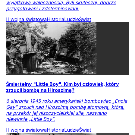
wyjątkową walecznością. Byli skuteczni, dobrze
przygotowani i zdeterminowani.
II wojna światowa
Historia
Ludzie
Świat
Śmiertelny "Little Boy". Kim był człowiek, który
zrzucił bombę na Hiroszimę?
6 sierpnia 1945 roku amerykański bombowiec „Enola
Gay” zrzucił nad Hiroszimą bombę atomową, którą,
na przekór jej niszczycielskiej sile, nazwano
niewinnie „Little Boy”.
II wojna światowa
Historia
Ludzie
Świat