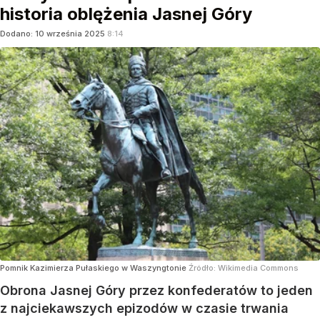
historia oblężenia Jasnej Góry
Dodano:
10
września
2025
8:14
Pomnik Kazimierza Pułaskiego w Waszyngtonie
Źródło:
Wikimedia Commons
Obrona Jasnej Góry przez konfederatów to jeden
z najciekawszych epizodów w czasie trwania