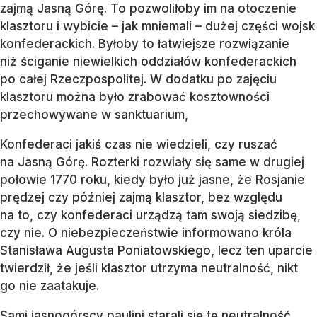
zajmą Jasną Górę. To pozwoliłoby im na otoczenie
klasztoru i wybicie – jak mniemali – dużej części wojsk
konfederackich. Byłoby to łatwiejsze rozwiązanie
niż ściganie niewielkich oddziałów konfederackich
po całej Rzeczpospolitej. W dodatku po zajęciu
klasztoru można było zrabować kosztowności
przechowywane w sanktuarium,
Konfederaci jakiś czas nie wiedzieli, czy ruszać
na Jasną Górę. Rozterki rozwiały się same w drugiej
połowie 1770 roku, kiedy było już jasne, że Rosjanie
prędzej czy później zajmą klasztor, bez względu
na to, czy konfederaci urządzą tam swoją siedzibę,
czy nie. O niebezpieczeństwie informowano króla
Stanisława Augusta Poniatowskiego, lecz ten uparcie
twierdził, że jeśli klasztor utrzyma neutralność, nikt
go nie zaatakuje.
Sami jasnogórscy paulini starali się tę neutralność