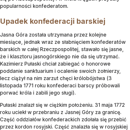
popularności konfederatom.
Upadek konfederacji barskiej
Jasna Góra została utrzymana przez kolejne
miesiące, jednak wraz ze słabnięciem konfederatów
barskich w całej Rzeczpospolitej, stawało się jasne,
że i klasztoru jasnogórskiego nie da się utrzymać.
Kazimierz Pułaski chciał zabiegać o honorowe
poddanie sanktuarium i ocalenie swoich żołnierzy,
lecz ciążył na nim zarzut chęci królobójstwa (3
listopada 1771 roku konfederaci barscy próbowali
porwać króla i zabili jego sługi).
Pułaski znalazł się w ciężkim położeniu. 31 maja 1772
roku uciekł w przebraniu z Jasnej Góry za granicę.
Część oddziałów konfederackich zdołała się przebić
przez kordon rosyjski. Część znalazła się w rosyjskiej