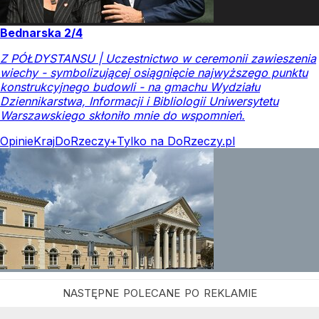
Bednarska 2/4
Z PÓŁDYSTANSU | Uczestnictwo w ceremonii zawieszenia
wiechy - symbolizującej osiągnięcie najwyższego punktu
konstrukcyjnego budowli - na gmachu Wydziału
Dziennikarstwa, Informacji i Bibliologii Uniwersytetu
Warszawskiego skłoniło mnie do wspomnień.
Opinie
Kraj
DoRzeczy+
Tylko na DoRzeczy.pl