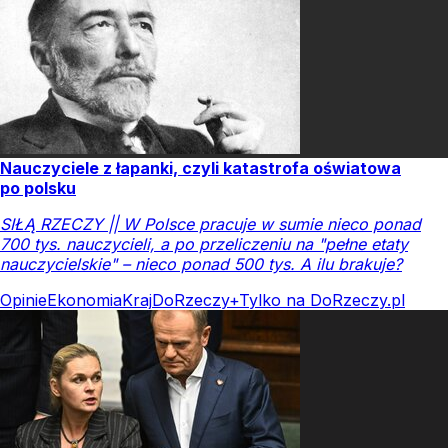
Nauczyciele z łapanki, czyli katastrofa oświatowa
po polsku
SIŁĄ RZECZY || W Polsce pracuje w sumie nieco ponad
700 tys. nauczycieli, a po przeliczeniu na "pełne etaty
nauczycielskie" – nieco ponad 500 tys. A ilu brakuje?
Opinie
Ekonomia
Kraj
DoRzeczy+
Tylko na DoRzeczy.pl