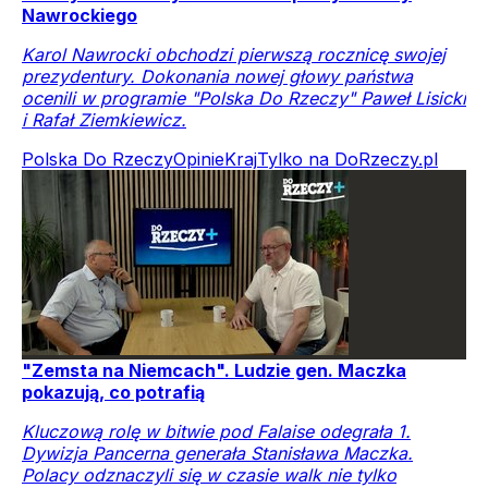
Nawrockiego
Karol Nawrocki obchodzi pierwszą rocznicę swojej
prezydentury. Dokonania nowej głowy państwa
ocenili w programie "Polska Do Rzeczy" Paweł Lisicki
i Rafał Ziemkiewicz.
Polska Do Rzeczy
Opinie
Kraj
Tylko na DoRzeczy.pl
"Zemsta na Niemcach". Ludzie gen. Maczka
pokazują, co potrafią
Kluczową rolę w bitwie pod Falaise odegrała 1.
Dywizja Pancerna generała Stanisława Maczka.
Polacy odznaczyli się w czasie walk nie tylko