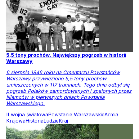
5,5 tony prochów. Największy pogrzeb w historii
Warszawy
6 sierpnia 1946 roku na Cmentarzu Powstańców
Warszawy przywieziono 5,5 tony prochów
umieszczonych w 117 trumnach. Tego dnia odbył się
pogrzeb Polaków zamordowanych i spalonych przez
Niemców w pierwszych dniach Powstania
Warszawskiego.
II wojna światowa
Powstanie Warszawskie
Armia
Krajowa
Historia
Ludzie
Kraj