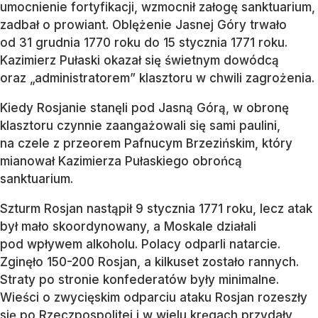
umocnienie fortyfikacji, wzmocnił załogę sanktuarium,
zadbał o prowiant. Oblężenie Jasnej Góry trwało
od 31 grudnia 1770 roku do 15 stycznia 1771 roku.
Kazimierz Pułaski okazał się świetnym dowódcą
oraz „administratorem” klasztoru w chwili zagrożenia.
Kiedy Rosjanie stanęli pod Jasną Górą, w obronę
klasztoru czynnie zaangażowali się sami paulini,
na czele z przeorem Pafnucym Brzezińskim, który
mianował Kazimierza Pułaskiego obrońcą
sanktuarium.
Szturm Rosjan nastąpił 9 stycznia 1771 roku, lecz atak
był mało skoordynowany, a Moskale działali
pod wpływem alkoholu. Polacy odparli natarcie.
Zginęło 150-200 Rosjan, a kilkuset zostało rannych.
Straty po stronie konfederatów były minimalne.
Wieści o zwycięskim odparciu ataku Rosjan rozeszły
się po Rzeczpospolitej i w wielu kręgach przydały