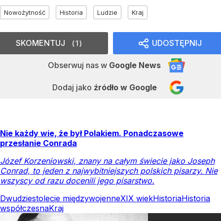
Nowożytność
Historia
Ludzie
Kraj
SKOMENTUJ
UDOSTĘPNIJ
1
Obserwuj nas
w
Google News
Dodaj jako
źródło w Google
Nie każdy wie, że był Polakiem. Ponadczasowe
przesłanie Conrada
Józef Korzeniowski, znany na całym świecie jako Joseph
Conrad, to jeden z najwybitniejszych polskich pisarzy. Nie
wszyscy od razu docenili jego pisarstwo.
Dwudziestolecie międzywojenne
XIX wiek
Historia
Historia
współczesna
Kraj