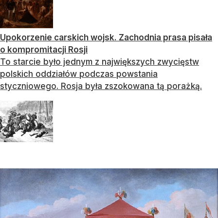
Upokorzenie carskich wojsk. Zachodnia prasa pisała
o kompromitacji Rosji
To starcie było jednym z największych zwycięstw
polskich oddziałów podczas powstania
styczniowego. Rosja była zszokowana tą porażką.