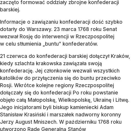
zaczęto formować oddziały zbrojne konfederacji
barskiej.
Informacje o zawiązaniu konfederacji dość szybko
dotarły do Warszawy. 23 marca 1768 roku Senat
wezwał Rosję do interwencji w Rzeczpospolitej
w celu stłumienia „buntu” konfederatów.
21 czerwca do konfederacji barskiej dołączył Kraków,
kiedy szlachta krakowska zawiązała swoją
konfederację. Jej członkowie wezwali wszystkich
katolików do przyłączenia się do buntu przeciwko
Rosji. Wkrótce kolejne regiony Rzeczpospolitej
dołączały się do konfederacji Po roku powstanie
objęło całą Małopolskę, Wielkopolskę, Ukrainę i Litwę.
Jego inicjatorami byli biskup kamieniecki Adam
Stanisław Krasiński i marszałek nadworny koronny
Jerzy August Mniszech. W październiku 1768 roku
utworzono Radę Generalną Stanów