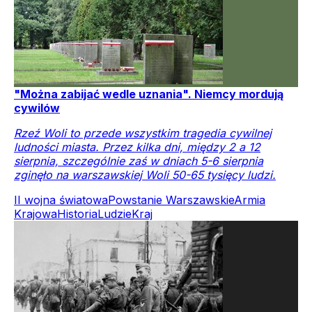
"Można zabijać wedle uznania". Niemcy mordują
cywilów
Rzeź Woli to przede wszystkim tragedia cywilnej
ludności miasta. Przez kilka dni, między 2 a 12
sierpnia, szczególnie zaś w dniach 5-6 sierpnia
zginęło na warszawskiej Woli 50-65 tysięcy ludzi.
II wojna światowa
Powstanie Warszawskie
Armia
Krajowa
Historia
Ludzie
Kraj