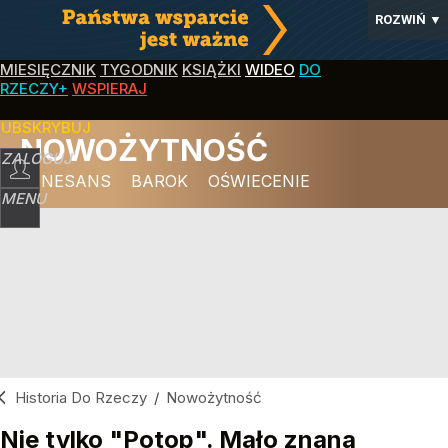
ROZWIŃ
▼
MIESIĘCZNIK
TYGODNIK
KSIĄŻKI
WIDEO
DO
RZECZY+
WSPIERAJ
SUBSKRYBUJ
NOWOŻYTNOŚĆ
ZALOGUJ
RENESANS
BAROK
OŚWIECENIE
MENU
Historia Do Rzeczy
/
Nowożytność
Nie tylko "Potop". Mało znana