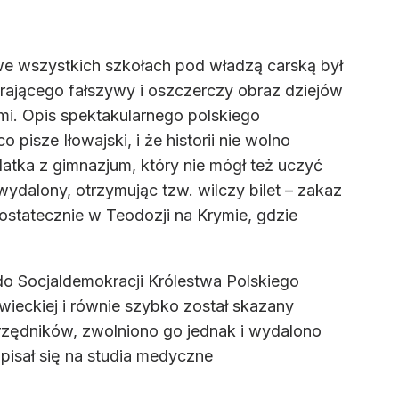
e wszystkich szkołach pod władzą carską był
erającego fałszywy i oszczerczy obraz dziejów
ami. Opis spektakularnego polskiego
pisze Iłowajski, i że historii nie wolno
ka z gimnazjum, który nie mógł też uczyć
ydalony, otrzymując tzw. wilczy bilet – zakaz
ostatecznie w Teodozji na Krymie, gdzie
 do Socjaldemokracji Królestwa Polskiego
wieckiej i równie szybko został skazany
 urzędników, zwolniono go jednak i wydalono
pisał się na studia medyczne