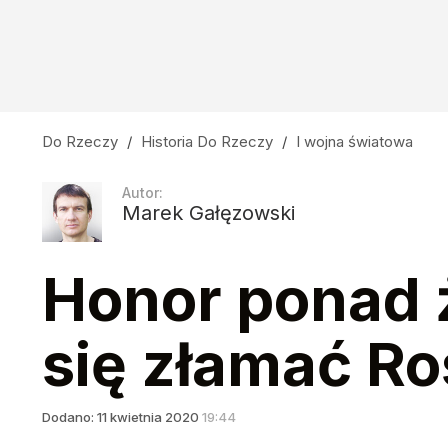
Do Rzeczy
/
Historia Do Rzeczy
/
I wojna światowa
Autor:
Marek Gałęzowski
Honor ponad ży
się złamać R
Dodano:
11
kwietnia
2020
19:44