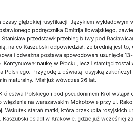
czasy głębokiej rusyfikacji. Językiem wykładowym w
 osławionego podręcznika Dmitrija Iłowajskiego, zawi
orii Stanisław przedstawił przebieg bitwy pod Racławic
 na co Kaszubski odpowiedział, że brednią jest to, co 
owa i odważna postawa spowodowała usunięcie 13-lat
. Kontynuował naukę w Płocku, lecz i stamtąd został w
wa Polskiego. Przygodę z oświatą rosyjską zakończył 
min maturalny. Miał już wówczas 26 lat.
o Królestwa Polskiego i pod pseudonimem Król wstąpił
 do więzienia na warszawskim Mokotowie przy ul. Rako
ej. Wskutek starań matki, która przekupiła rosyjskich
. Kaszubski osiadł w Krakowie, gdzie już wcześniej za