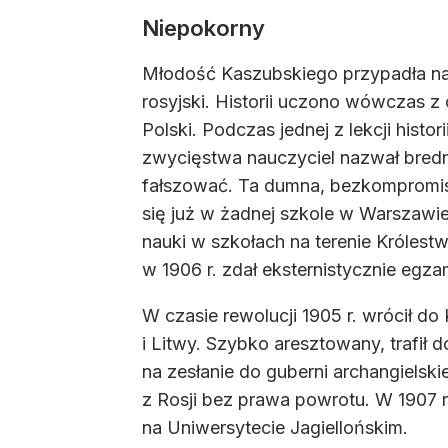
Niepokorny
Młodość Kaszubskiego przypadła na 
rosyjski. Historii uczono wówczas z
Polski. Podczas jednej z lekcji hist
zwycięstwa nauczyciel nazwał brednią,
fałszować. Ta dumna, bezkompromis
się już w żadnej szkole w Warszawie
nauki w szkołach na terenie Królest
w 1906 r. zdał eksternistycznie egza
W czasie rewolucji 1905 r. wrócił d
i Litwy. Szybko aresztowany, trafił
na zesłanie do guberni archangielski
z Rosji bez prawa powrotu. W 1907 r
na Uniwersytecie Jagiellońskim.