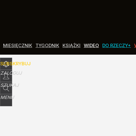
Udostępnij
39
Skomentuj
MIESIĘCZNIK
TYGODNIK
KSIĄŻKI
WIDEO
DO RZECZY+
SUBSKRYBUJ
ZALOGUJ
SZUKAJ
MENU