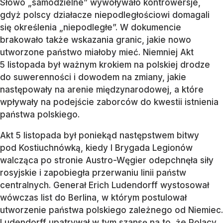
Słowo „samodzielne” wywoływało kontrowersje,
gdyż polscy działacze niepodległościowi domagali
się określenia „niepodległe”. W dokumencie
brakowało także wskazania granic, jakie nowo
utworzone państwo miałoby mieć. Niemniej Akt
5 listopada był ważnym krokiem na polskiej drodze
do suwerenności i dowodem na zmiany, jakie
następowały na arenie międzynarodowej, a które
wpływały na podejście zaborców do kwestii istnienia
państwa polskiego.
Akt 5 listopada był poniekąd następstwem bitwy
pod Kostiuchnówką, kiedy I Brygada Legionów
walcząca po stronie Austro-Węgier odepchnęła siły
rosyjskie i zapobiegła przerwaniu linii państw
centralnych. Generał Erich Ludendorff wystosował
wówczas list do Berlina, w którym postulował
utworzenie państwa polskiego zależnego od Niemiec.
Ludendorff upatrywał w tym szansę na to, że Polacy