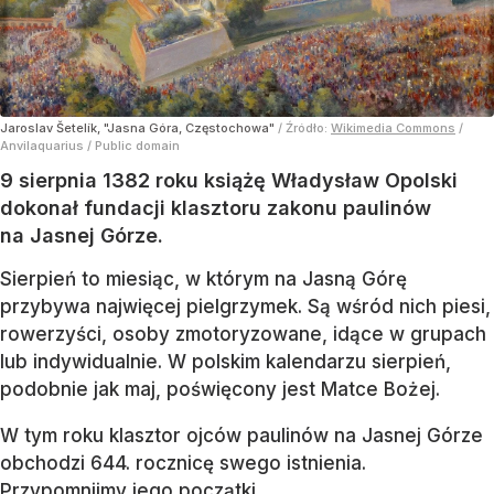
Jaroslav Šetelík, "Jasna Góra, Częstochowa"
/ Źródło:
Wikimedia Commons
/
Anvilaquarius / Public domain
9 sierpnia 1382 roku książę Władysław Opolski
dokonał fundacji klasztoru zakonu paulinów
na Jasnej Górze.
Sierpień to miesiąc, w którym na Jasną Górę
przybywa najwięcej pielgrzymek. Są wśród nich piesi,
rowerzyści, osoby zmotoryzowane, idące w grupach
lub indywidualnie. W polskim kalendarzu sierpień,
podobnie jak maj, poświęcony jest Matce Bożej.
W tym roku klasztor ojców paulinów na Jasnej Górze
obchodzi 644. rocznicę swego istnienia.
Przypomnijmy jego początki.