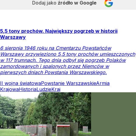
Dodaj jako
źródło w Google
5,5 tony prochów. Największy pogrzeb w historii
Warszawy
6 sierpnia 1946 roku na Cmentarzu Powstańców
Warszawy przywieziono 5,5 tony prochów umieszczonych
w 117 trumnach. Tego dnia odbył się pogrzeb Polaków
zamordowanych i spalonych przez Niemców w
pierwszych dniach Powstania Warszawskiego.
II wojna światowa
Powstanie Warszawskie
Armia
Krajowa
Historia
Ludzie
Kraj