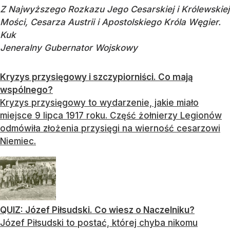
Z Najwyższego Rozkazu Jego Cesarskiej i Królewskiej
Mości, Cesarza Austrii i Apostolskiego Króla Węgier.
Kuk
Jeneralny Gubernator Wojskowy
Kryzys przysięgowy i szczypiorniści. Co mają
wspólnego?
Kryzys przysięgowy to wydarzenie, jakie miało
miejsce 9 lipca 1917 roku. Część żołnierzy Legionów
odmówiła złożenia przysięgi na wierność cesarzowi
Niemiec.
QUIZ: Józef Piłsudski. Co wiesz o Naczelniku?
Józef Piłsudski to postać, której chyba nikomu