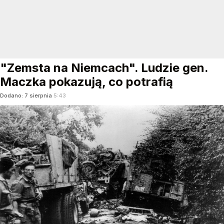
"Zemsta na Niemcach". Ludzie gen.
Maczka pokazują, co potrafią
Dodano:
7
sierpnia
5:43