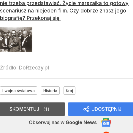
nie trzeba przedstawiać. Życie marszałka to gotowy
scenariusz na niejeden film. Czy dobrze znasz jego
biografię? Przekonaj się!
Źródło:
DoRzeczy.pl
I wojna światowa
Historia
Kraj
SKOMENTUJ
UDOSTĘPNIJ
1
Obserwuj nas
w
Google News