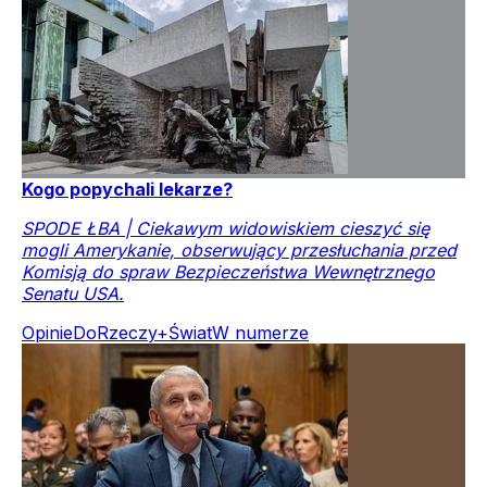
Kogo popychali lekarze?
SPODE ŁBA | Ciekawym widowiskiem cieszyć się
mogli Amerykanie, obserwujący przesłuchania przed
Komisją do spraw Bezpieczeństwa Wewnętrznego
Senatu USA.
Opinie
DoRzeczy+
Świat
W numerze