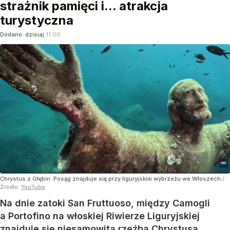
strażnik pamięci i... atrakcja
turystyczna
Dodano:
dzisiaj
11:00
Chrystus z Głębin. Posąg znajduje się przy liguryjskim wybrzeżu we Włoszech
/
Źródło:
YouTube
Na dnie zatoki San Fruttuoso, między Camogli
a Portofino na włoskiej Riwierze Liguryjskiej
znajduje się niesamowita rzeźba Chrystusa.