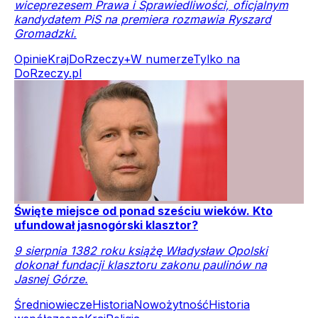
wiceprezesem Prawa i Sprawiedliwości, oficjalnym
kandydatem PiS na premiera rozmawia Ryszard
Gromadzki.
Opinie
Kraj
DoRzeczy+
W numerze
Tylko na
DoRzeczy.pl
Święte miejsce od ponad sześciu wieków. Kto
ufundował jasnogórski klasztor?
9 sierpnia 1382 roku książę Władysław Opolski
dokonał fundacji klasztoru zakonu paulinów na
Jasnej Górze.
Średniowiecze
Historia
Nowożytność
Historia