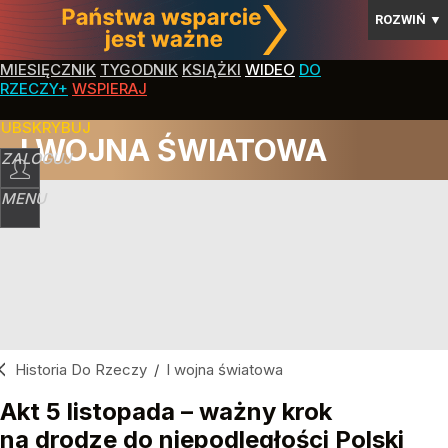
ROZWIŃ
▼
MIESIĘCZNIK
TYGODNIK
KSIĄŻKI
WIDEO
DO
RZECZY+
WSPIERAJ
SUBSKRYBUJ
I WOJNA ŚWIATOWA
ZALOGUJ
MENU
Historia Do Rzeczy
/
I wojna światowa
Akt 5 listopada – ważny krok
na drodze do niepodległości Polski