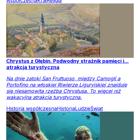
współczesna
Kraj
Religia
Chrystus z Głębin. Podwodny strażnik pamięci i...
atrakcja turystyczna
Na dnie zatoki San Fruttuoso, między Camogli a
Portofino na włoskiej Riwierze Liguryjskiej znajduje
się niesamowita rzeźba Chrystusa. To więcej niż
wakacyjna atrakcja turystyczna.
Historia współczesna
Historia
Ludzie
Świat