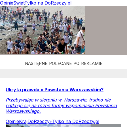
Opinie
Świat
Tylko na DoRzeczy.pl
Ukryta prawda o Powstaniu Warszawskim?
Przebywając w sierpniu w Warszawie, trudno nie
natknąć się na różne formy wspominania Powstania
Warszawskiego.
Opinie
Kraj
DoRzeczy+
Tylko na DoRzeczy.pl