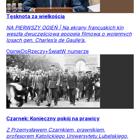
Tęsknota za wielkością
NA PIERWSZY OGIEŃ | Na ekrany francuskich kin
weszła dwuczęściowa epopeja filmowa o wojennych
losach gen. Charles’a de Gaulle’a.
Opinie
DoRzeczy+
Świat
W numerze
Czarnek: Konieczny pokój na prawicy
Z Przemysławem Czarnkiem, prawnikiem,
profesorem Katolickiego Uniwersytetu Lubelskiego,