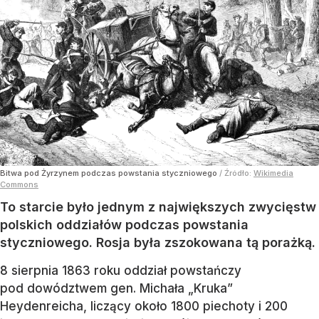
Bitwa pod Żyrzynem podczas powstania styczniowego
/ Źródło:
Wikimedia
Commons
To starcie było jednym z największych zwycięstw
polskich oddziałów podczas powstania
styczniowego. Rosja była zszokowana tą porażką.
8 sierpnia 1863 roku oddział powstańczy
pod dowództwem gen. Michała „Kruka”
Heydenreicha, liczący około 1800 piechoty i 200