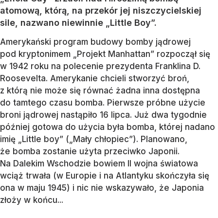
atomową, którą, na przekór jej niszczycielskiej
sile, nazwano niewinnie „Little Boy”.
Amerykański program budowy bomby jądrowej
pod kryptonimem „Projekt Manhattan” rozpoczął się
w 1942 roku na polecenie prezydenta Franklina D.
Roosevelta. Amerykanie chcieli stworzyć broń,
z którą nie może się równać żadna inna dostępna
do tamtego czasu bomba. Pierwsze próbne użycie
broni jądrowej nastąpiło 16 lipca. Już dwa tygodnie
później gotowa do użycia była bomba, której nadano
imię „Little boy” („Mały chłopiec”). Planowano,
że bomba zostanie użyta przeciwko Japonii.
Na Dalekim Wschodzie bowiem II wojna światowa
wciąż trwała (w Europie i na Atlantyku skończyła się
ona w maju 1945) i nic nie wskazywało, że Japonia
złoży w końcu...