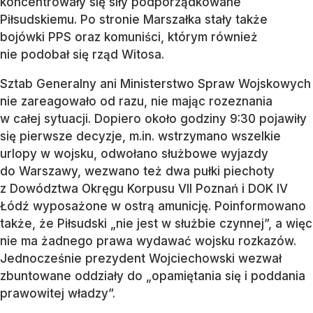
koncentrowały się siły podporządkowane
Piłsudskiemu. Po stronie Marszałka stały także
bojówki PPS oraz komuniści, którym również
nie podobał się rząd Witosa.
Sztab Generalny ani Ministerstwo Spraw Wojskowych
nie zareagowało od razu, nie mając rozeznania
w całej sytuacji. Dopiero około godziny 9:30 pojawiły
się pierwsze decyzje, m.in. wstrzymano wszelkie
urlopy w wojsku, odwołano służbowe wyjazdy
do Warszawy, wezwano też dwa pułki piechoty
z Dowództwa Okręgu Korpusu VII Poznań i DOK IV
Łódź wyposażone w ostrą amunicję. Poinformowano
także, że Piłsudski „nie jest w służbie czynnej”, a więc
nie ma żadnego prawa wydawać wojsku rozkazów.
Jednocześnie prezydent Wojciechowski wezwał
zbuntowane oddziały do „opamiętania się i poddania
prawowitej władzy”.