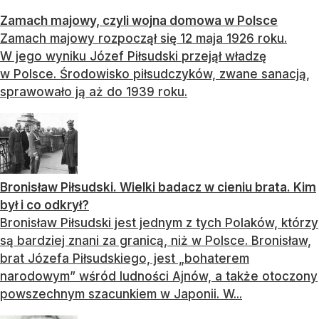
Zamach majowy, czyli wojna domowa w Polsce
Zamach majowy rozpoczął się 12 maja 1926 roku.
W jego wyniku Józef Piłsudski przejął władzę
w Polsce. Środowisko piłsudczyków, zwane sanacją,
sprawowało ją aż do 1939 roku.
Bronisław Piłsudski. Wielki badacz w cieniu brata. Kim
był i co odkrył?
Bronisław Piłsudski jest jednym z tych Polaków, którzy
są bardziej znani za granicą, niż w Polsce. Bronisław,
brat Józefa Piłsudskiego, jest „bohaterem
narodowym” wśród ludności Ajnów, a także otoczony
powszechnym szacunkiem w Japonii. W...