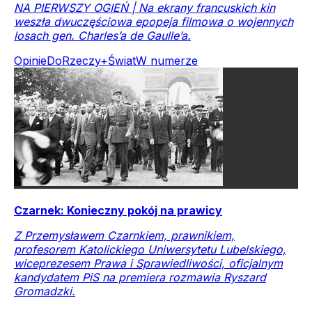
NA PIERWSZY OGIEŃ | Na ekrany francuskich kin
weszła dwuczęściowa epopeja filmowa o wojennych
losach gen. Charles’a de Gaulle’a.
Opinie
DoRzeczy+
Świat
W numerze
Czarnek: Konieczny pokój na prawicy
Z Przemysławem Czarnkiem, prawnikiem,
profesorem Katolickiego Uniwersytetu Lubelskiego,
wiceprezesem Prawa i Sprawiedliwości, oficjalnym
kandydatem PiS na premiera rozmawia Ryszard
Gromadzki.