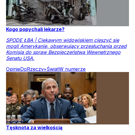
Kogo popychali lekarze?
SPODE ŁBA | Ciekawym widowiskiem cieszyć się
mogli Amerykanie, obserwujący przesłuchania przed
Komisją do spraw Bezpieczeństwa Wewnętrznego
Senatu USA.
Opinie
DoRzeczy+
Świat
W numerze
Tęsknota za wielkością