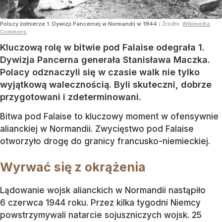
Polscy żołnierze 1. Dywizji Pancernej w Normandii w 1944
/ Źródło:
Wikimedia
Commons
Kluczową rolę w bitwie pod Falaise odegrała 1.
Dywizja Pancerna generała Stanisława Maczka.
Polacy odznaczyli się w czasie walk nie tylko
wyjątkową walecznością. Byli skuteczni, dobrze
przygotowani i zdeterminowani.
Bitwa pod Falaise to kluczowy moment w ofensywnie
alianckiej w Normandii. Zwycięstwo pod Falaise
otworzyło drogę do granicy francusko-niemieckiej.
Wyrwać się z okrążenia
Lądowanie wojsk alianckich w Normandii nastąpiło
6 czerwca 1944 roku. Przez kilka tygodni Niemcy
powstrzymywali natarcie sojuszniczych wojsk. 25