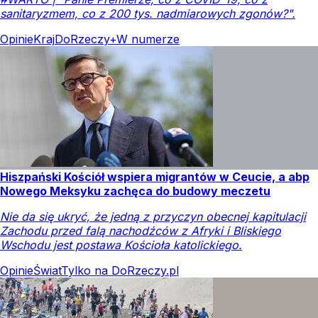
sanitaryzmem, co z 200 tys. nadmiarowych zgonów?".
Opinie
Kraj
DoRzeczy+
W numerze
Hiszpański Kościół wspiera migrantów w Ceucie, a abp
Nowego Meksyku zachęca do budowy meczetu
Nie da się ukryć, że jedną z przyczyn obecnej kapitulacji
Zachodu przed falą nachodźców z Afryki i Bliskiego
Wschodu jest postawa Kościoła katolickiego.
Opinie
Świat
Tylko na DoRzeczy.pl