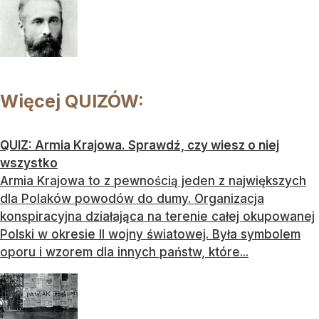
Więcej QUIZÓW:
QUIZ: Armia Krajowa. Sprawdź, czy wiesz o niej
wszystko
Armia Krajowa to z pewnością jeden z największych
dla Polaków powodów do dumy. Organizacja
konspiracyjna działająca na terenie całej okupowanej
Polski w okresie II wojny światowej. Była symbolem
oporu i wzorem dla innych państw, które...