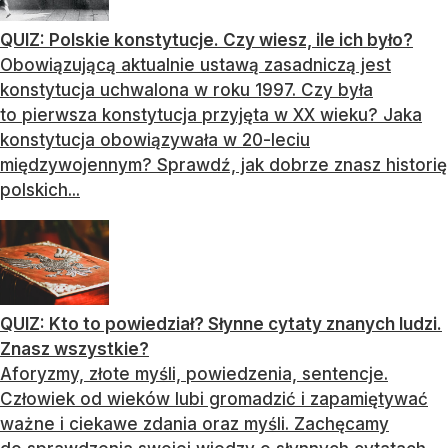
QUIZ: Polskie konstytucje. Czy wiesz, ile ich było?
Obowiązującą aktualnie ustawą zasadniczą jest
konstytucja uchwalona w roku 1997. Czy była
to pierwsza konstytucja przyjęta w XX wieku? Jaka
konstytucja obowiązywała w 20-leciu
międzywojennym? Sprawdź, jak dobrze znasz historię
polskich...
QUIZ: Kto to powiedział? Słynne cytaty znanych ludzi.
Znasz wszystkie?
Aforyzmy, złote myśli, powiedzenia, sentencje.
Człowiek od wieków lubi gromadzić i zapamiętywać
ważne i ciekawe zdania oraz myśli. Zachęcamy