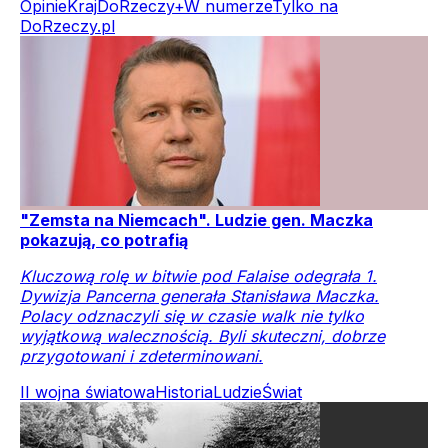
Opinie
Kraj
DoRzeczy+
W numerze
Tylko na
DoRzeczy.pl
"Zemsta na Niemcach". Ludzie gen. Maczka
pokazują, co potrafią
Kluczową rolę w bitwie pod Falaise odegrała 1.
Dywizja Pancerna generała Stanisława Maczka.
Polacy odznaczyli się w czasie walk nie tylko
wyjątkową walecznością. Byli skuteczni, dobrze
przygotowani i zdeterminowani.
II wojna światowa
Historia
Ludzie
Świat