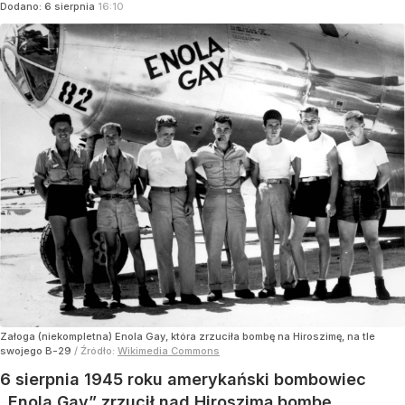
Dodano:
6
sierpnia
16:10
Załoga (niekompletna) Enola Gay, która zrzuciła bombę na Hiroszimę, na tle
swojego B-29
/ Źródło:
Wikimedia Commons
6 sierpnia 1945 roku amerykański bombowiec
„Enola Gay” zrzucił nad Hiroszimą bombę