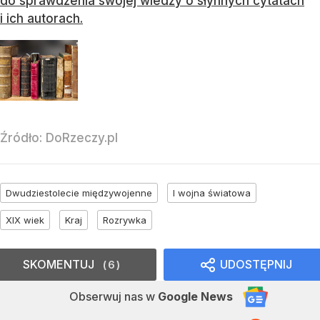
do sprawdzenia swojej wiedzy o słynnych cytatach
i ich autorach.
Źródło:
DoRzeczy.pl
Dwudziestolecie międzywojenne
I wojna światowa
XIX wiek
Kraj
Rozrywka
SKOMENTUJ
UDOSTĘPNIJ
6
Obserwuj nas
w
Google News