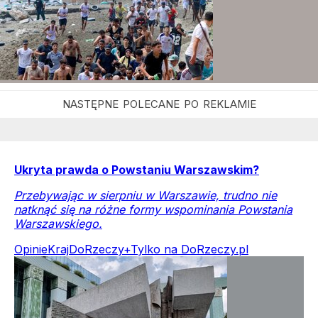
Ukryta prawda o Powstaniu Warszawskim?
Przebywając w sierpniu w Warszawie, trudno nie
natknąć się na różne formy wspominania Powstania
Warszawskiego.
Opinie
Kraj
DoRzeczy+
Tylko na DoRzeczy.pl