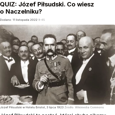
QUIZ: Józef Piłsudski. Co wiesz
o Naczelniku?
Dodano:
11
listopada
2022
9:45
Józef Piłsudski w Hotelu Bristol, 3 lipca 1923
Źródło:
Wikimedia Commons