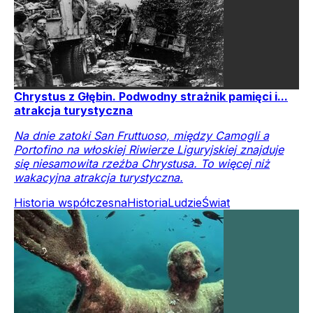
Chrystus z Głębin. Podwodny strażnik pamięci i...
atrakcja turystyczna
Na dnie zatoki San Fruttuoso, między Camogli a
Portofino na włoskiej Riwierze Liguryjskiej znajduje
się niesamowita rzeźba Chrystusa. To więcej niż
wakacyjna atrakcja turystyczna.
Historia współczesna
Historia
Ludzie
Świat