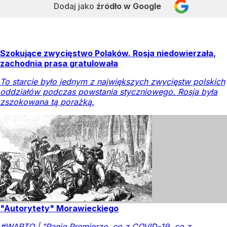
Dodaj jako
źródło w Google
Szokujące zwycięstwo Polaków. Rosja niedowierzała,
zachodnia prasa gratulowała
To starcie było jednym z największych zwycięstw polskich
oddziałów podczas powstania styczniowego. Rosja była
zszokowana tą porażką.
"Autorytety" Morawieckiego
#WARTO | "Panie Premierze, co z COVID-19, co z