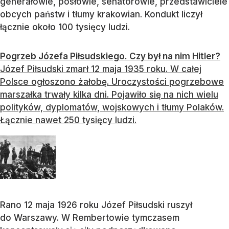
generałowie, posłowie, senatorowie, przedstawiciele
obcych państw i tłumy krakowian. Kondukt liczył
łącznie około 100 tysięcy ludzi.
Pogrzeb Józefa Piłsudskiego. Czy był na nim Hitler?
Józef Piłsudski zmarł 12 maja 1935 roku. W całej
Polsce ogłoszono żałobę. Uroczystości pogrzebowe
marszałka trwały kilka dni. Pojawiło się na nich wielu
polityków, dyplomatów, wojskowych i tłumy Polaków.
Łącznie nawet 250 tysięcy ludzi.
Rano 12 maja 1926 roku Józef Piłsudski ruszył
do Warszawy. W Rembertowie tymczasem