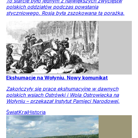
To starcie było jednym z największych zwycięstw
polskich oddziałów podczas powstania
styczniowego. Rosja była zszokowana tą porażką.
Ekshumacje na Wołyniu. Nowy komunikat
Zakończyły się prace ekshumacyjne w dawnych
polskich wsiach Ostrówki i Wola Ostrowiecka na
Wołyniu – przekazał Instytut Pamięci Narodowej.
Świat
Kraj
Historia