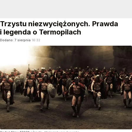
Trzystu niezwyciężonych. Prawda
i legenda o Termopilach
Dodano:
7
sierpnia
16:32