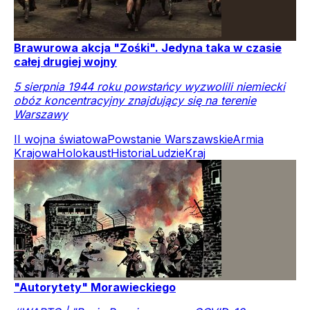
Brawurowa akcja "Zośki". Jedyna taka w czasie
całej drugiej wojny
5 sierpnia 1944 roku powstańcy wyzwolili niemiecki
obóz koncentracyjny znajdujący się na terenie
Warszawy
II wojna światowa
Powstanie Warszawskie
Armia
Krajowa
Holokaust
Historia
Ludzie
Kraj
"Autorytety" Morawieckiego