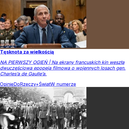
Tęsknota za wielkością
NA PIERWSZY OGIEŃ | Na ekrany francuskich kin weszła
dwuczęściowa epopeja filmowa o wojennych losach gen.
Charles’a de Gaulle’a.
Opinie
DoRzeczy+
Świat
W numerze