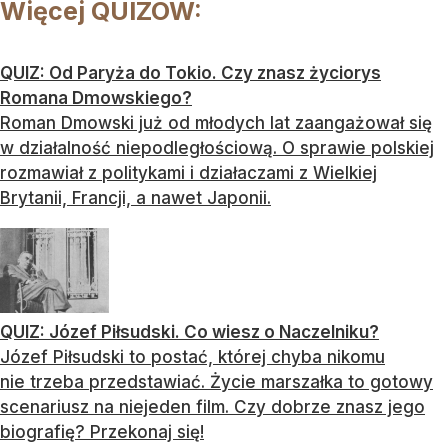
Więcej QUIZÓW:
QUIZ: Od Paryża do Tokio. Czy znasz życiorys
Romana Dmowskiego?
Roman Dmowski już od młodych lat zaangażował się
w działalność niepodległościową. O sprawie polskiej
rozmawiał z politykami i działaczami z Wielkiej
Brytanii, Francji, a nawet Japonii.
QUIZ: Józef Piłsudski. Co wiesz o Naczelniku?
Józef Piłsudski to postać, której chyba nikomu
nie trzeba przedstawiać. Życie marszałka to gotowy
scenariusz na niejeden film. Czy dobrze znasz jego
biografię? Przekonaj się!