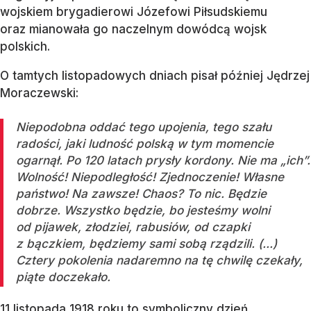
wojskiem brygadierowi Józefowi Piłsudskiemu
oraz mianowała go naczelnym dowódcą wojsk
polskich.
O tamtych listopadowych dniach pisał później Jędrzej
Moraczewski:
Niepodobna oddać tego upojenia, tego szału
radości, jaki ludność polską w tym momencie
ogarnął. Po 120 latach prysły kordony. Nie ma „ich”.
Wolność! Niepodległość! Zjednoczenie! Własne
państwo! Na zawsze! Chaos? To nic. Będzie
dobrze. Wszystko będzie, bo jesteśmy wolni
od pijawek, złodziei, rabusiów, od czapki
z bączkiem, będziemy sami sobą rządzili. (...)
Cztery pokolenia nadaremno na tę chwilę czekały,
piąte doczekało.
11 listopada 1918 roku to symboliczny dzień