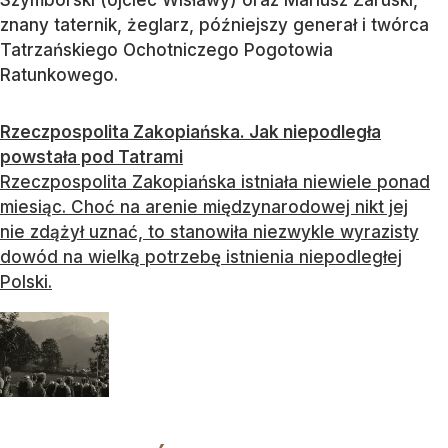
Szymborski (ojciec Wisławy) oraz Mariusz Zaruski,
znany taternik, żeglarz, późniejszy generał i twórca
Tatrzańskiego Ochotniczego Pogotowia
Ratunkowego.
Rzeczpospolita Zakopiańska. Jak niepodległa
powstała pod Tatrami
Rzeczpospolita Zakopiańska istniała niewiele ponad
miesiąc. Choć na arenie międzynarodowej nikt jej
nie zdążył uznać, to stanowiła niezwykle wyrazisty
dowód na wielką potrzebę istnienia niepodległej
Polski.