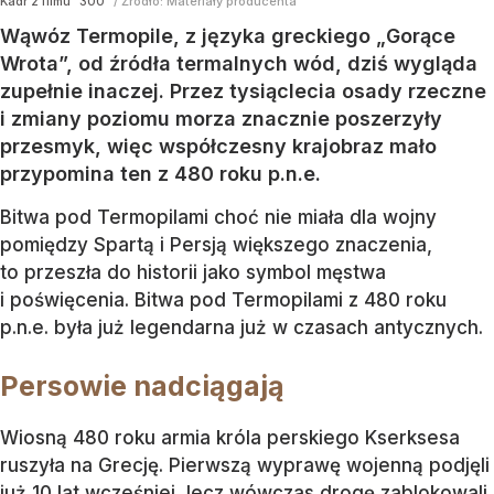
Kadr z filmu "300"
/ Źródło:
Materiały producenta
Wąwóz Termopile, z języka greckiego „Gorące
Wrota”, od źródła termalnych wód, dziś wygląda
zupełnie inaczej. Przez tysiąclecia osady rzeczne
i zmiany poziomu morza znacznie poszerzyły
przesmyk, więc współczesny krajobraz mało
przypomina ten z 480 roku p.n.e.
Bitwa pod Termopilami choć nie miała dla wojny
pomiędzy Spartą i Persją większego znaczenia,
to przeszła do historii jako symbol męstwa
i poświęcenia. Bitwa pod Termopilami z 480 roku
p.n.e. była już legendarna już w czasach antycznych.
Persowie nadciągają
Wiosną 480 roku armia króla perskiego Kserksesa
ruszyła na Grecję. Pierwszą wyprawę wojenną podjęli
już 10 lat wcześniej, lecz wówczas drogę zablokowali