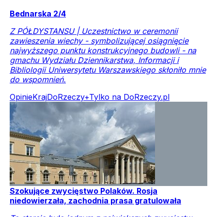
Bednarska 2/4
Z PÓŁDYSTANSU | Uczestnictwo w ceremonii
zawieszenia wiechy - symbolizującej osiągnięcie
najwyższego punktu konstrukcyjnego budowli - na
gmachu Wydziału Dziennikarstwa, Informacji i
Bibliologii Uniwersytetu Warszawskiego skłoniło mnie
do wspomnień.
Opinie
Kraj
DoRzeczy+
Tylko na DoRzeczy.pl
Szokujące zwycięstwo Polaków. Rosja
niedowierzała, zachodnia prasa gratulowała