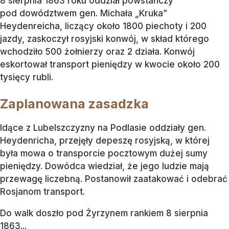
8 sierpnia 1863 roku oddział powstańczy
pod dowództwem gen. Michała „Kruka”
Heydenreicha, liczący około 1800 piechoty i 200
jazdy, zaskoczył rosyjski konwój, w skład którego
wchodziło 500 żołnierzy oraz 2 działa. Konwój
eskortował transport pieniędzy w kwocie około 200
tysięcy rubli.
Zaplanowana zasadzka
Idące z Lubelszczyzny na Podlasie oddziały gen.
Heydenricha, przejęły depeszę rosyjską, w której
była mowa o transporcie pocztowym dużej sumy
pieniędzy. Dowódca wiedział, że jego ludzie mają
przewagę liczebną. Postanowił zaatakować i odebrać
Rosjanom transport.
Do walk doszło pod Żyrzynem rankiem 8 sierpnia
1863...