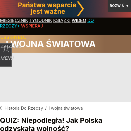
ROZWIŃ
▼
MIESIĘCZNIK
TYGODNIK
KSIĄŻKI
WIDEO
DO
RZECZY+
WSPIERAJ
SUBSKRYBUJ
I WOJNA ŚWIATOWA
ZALOGUJ
MENU
Historia Do Rzeczy
/
I wojna światowa
QUIZ: Niepodległa! Jak Polska
odzyskała wolność?