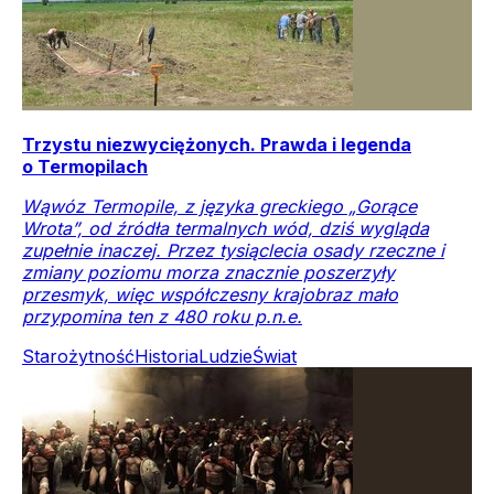
Trzystu niezwyciężonych. Prawda i legenda
o Termopilach
Wąwóz Termopile, z języka greckiego „Gorące
Wrota”, od źródła termalnych wód, dziś wygląda
zupełnie inaczej. Przez tysiąclecia osady rzeczne i
zmiany poziomu morza znacznie poszerzyły
przesmyk, więc współczesny krajobraz mało
przypomina ten z 480 roku p.n.e.
Starożytność
Historia
Ludzie
Świat