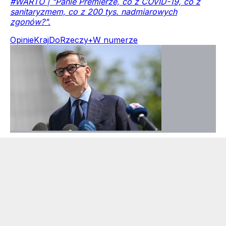
#WARTO | "Panie Premierze, co z COVID-19, co z
sanitaryzmem, co z 200 tys. nadmiarowych
zgonów?".
Opinie
Kraj
DoRzeczy+
W numerze