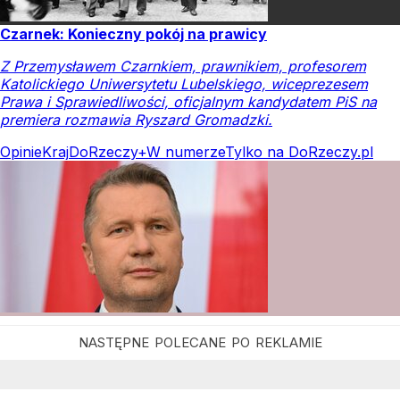
Czarnek: Konieczny pokój na prawicy
Z Przemysławem Czarnkiem, prawnikiem, profesorem
Katolickiego Uniwersytetu Lubelskiego, wiceprezesem
Prawa i Sprawiedliwości, oficjalnym kandydatem PiS na
premiera rozmawia Ryszard Gromadzki.
Opinie
Kraj
DoRzeczy+
W numerze
Tylko na DoRzeczy.pl