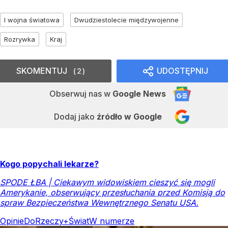
I wojna światowa
Dwudziestolecie międzywojenne
Rozrywka
Kraj
SKOMENTUJ
UDOSTĘPNIJ
2
Obserwuj nas
w
Google News
Dodaj jako
źródło w Google
Kogo popychali lekarze?
SPODE ŁBA | Ciekawym widowiskiem cieszyć się mogli
Amerykanie, obserwujący przesłuchania przed Komisją do
spraw Bezpieczeństwa Wewnętrznego Senatu USA.
Opinie
DoRzeczy+
Świat
W numerze