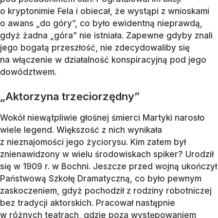
o kryptonimie Fela i obiecał, że wystąpi z wnioskami
o awans „do góry”, co było ewidentną nieprawdą,
gdyż żadna „góra” nie istniała. Zapewne gdyby znali
jego bogatą przeszłość, nie zdecydowaliby się
na włączenie w działalność konspiracyjną pod jego
dowództwem.
„Aktorzyna trzeciorzędny”
Wokół niewątpliwie głośnej śmierci Martyki narosło
wiele legend. Większość z nich wynikała
z nieznajomości jego życiorysu. Kim zatem był
znienawidzony w wielu środowiskach spiker? Urodził
się w 1909 r. w Bochni. Jeszcze przed wojną ukończył
Państwową Szkołę Dramatyczną, co było pewnym
zaskoczeniem, gdyż pochodził z rodziny robotniczej
bez tradycji aktorskich. Pracował następnie
w różnych teatrach, gdzie poza występowaniem