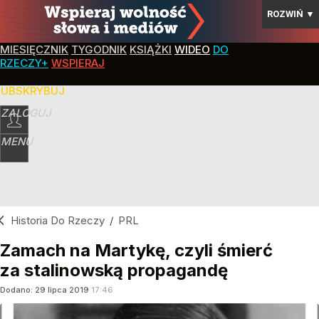
ROZWIŃ
▼
MIESIĘCZNIK
TYGODNIK
KSIĄŻKI
WIDEO
DO
RZECZY+
WSPIERAJ
SUBSKRYBUJ
ZALOGUJ
MENU
Historia Do Rzeczy
/
PRL
Zamach na Martykę, czyli śmierć
za stalinowską propagandę
Dodano:
29
lipca
2019
17:46