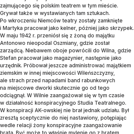
zajmującego się polskim teatrem w tym mieście.
Grywał także w wystawianych tam sztukach.
Po wkroczeniu Niemców teatry zostały zamknięte
i Martyka pracował jako kelner, później jako skrzypek.
W maju 1942 r. przeniósł się z żoną do majątku
Antonowo nieopodal Oszmiany, gdzie został
zarządcą. Niebawem oboje powrócili do Wilna, gdzie
Stefan pracował jako magazynier, następnie jako
urzędnik. Próbował jeszcze administrować majątkiem
ziemskim w innej miejscowości Wileńszczyzny,
ale strach przed napadami band rabunkowych
na miejscowe dworki skutecznie go od tego
odciągnął. W Wilnie zaangażował się w tym czasie
w działalność konspiracyjnego Studia Teatralnego.
W konspiracji AK-owskiej nie brał jednak udziału. Był
zresztą sceptycznie do niej nastawiony, potępiając
wedle relacji żony konspiracyjne zaangażowanie
brata. Być może to właśnie mylenie go z bratem,