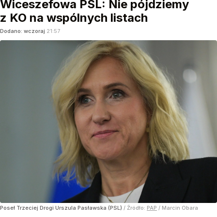
Wiceszefowa PSL: Nie pójdziemy
z KO na wspólnych listach
Dodano:
wczoraj
21:57
Poseł Trzeciej Drogi Urszula Pasławska (PSL)
/ Źródło:
PAP
/
Marcin Obara