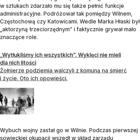
w sztukach zdarzało mu się także pełnić funkcje
administracyjne. Podróżował tak pomiędzy Wilnem,
Częstochową czy Katowicami. Wedle Marka Hłaski był
„aktorzyną trzeciorzędnym” i faktycznie grywał mało
znaczące role.
„Wytłukliśmy ich wszystkich”. Wyklęci nie mieli
dla nich litości
Żołnierze podziemia walczyli z komuną na śmierć
i życie. Oto ich opowieści.
Wybuch wojny zastał go w Wilnie. Podczas pierwszej
sowieckiej okupacji wszedł w skład zarządu