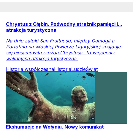
Chrystus z Głębin. Podwodny strażnik pamięci i...
atrakcja turystyczna
Na dnie zatoki San Fruttuoso, między Camogli a
Portofino na włoskiej Riwierze Liguryjskiej znajduje
się niesamowita rzeźba Chrystusa. To więcej niż
wakacyjna atrakcja turystyczna.
Historia współczesna
Historia
Ludzie
Świat
Ekshumacje na Wołyniu. Nowy komunikat