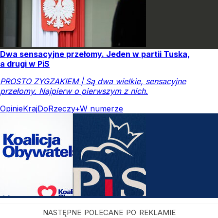
Dwa sensacyjne przełomy. Jeden w partii Tuska,
a drugi w PiS
PROSTO ZYGZAKIEM | Są dwa wielkie, sensacyjne
przełomy. Najpierw o pierwszym z nich.
Opinie
Kraj
DoRzeczy+
W numerze