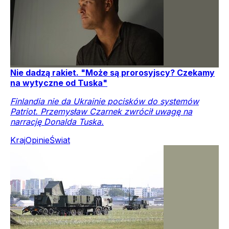
Nie dadzą rakiet. "Może są prorosyjscy? Czekamy
na wytyczne od Tuska"
Finlandia nie da Ukrainie pocisków do systemów
Patriot. Przemysław Czarnek zwrócił uwagę na
narrację Donalda Tuska.
Kraj
Opinie
Świat