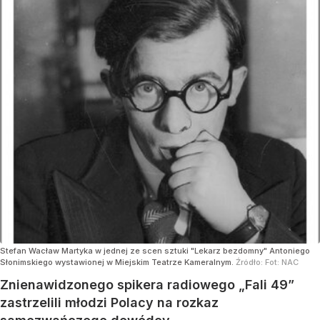
Stefan Wacław Martyka w jednej ze scen sztuki "Lekarz bezdomny" Antoniego
Słonimskiego wystawionej w Miejskim Teatrze Kameralnym.
Źródło:
Fot: NAC
Znienawidzonego spikera radiowego „Fali 49”
zastrzelili młodzi Polacy na rozkaz