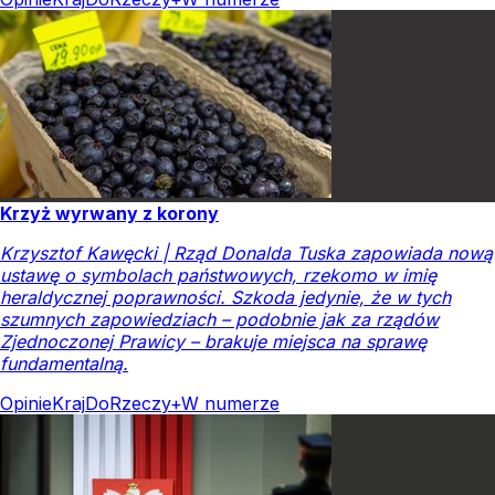
Krzyż wyrwany z korony
Krzysztof Kawęcki | Rząd Donalda Tuska zapowiada nową
ustawę o symbolach państwowych, rzekomo w imię
heraldycznej poprawności. Szkoda jedynie, że w tych
szumnych zapowiedziach – podobnie jak za rządów
Zjednoczonej Prawicy – brakuje miejsca na sprawę
fundamentalną.
Opinie
Kraj
DoRzeczy+
W numerze