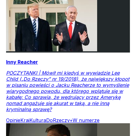
Inny Reacher
POCZYTANKI | Mówił mi kiedyś w wywiadzie Lee
Child („Do Rzeczy” nr 19/2018), że największy kłopot
w pisaniu powieści o Jacku Reacherze to wymyślenie
wiarygodnego powodu, dla którego wplątuje się w
kabałę: Co sprawia, że wędrujący przez Amerykę
nomad angażuje się akurat w taką, a nie inną
kryminalną sprawę?
Opinie
Kraj
Kultura
DoRzeczy+
W numerze