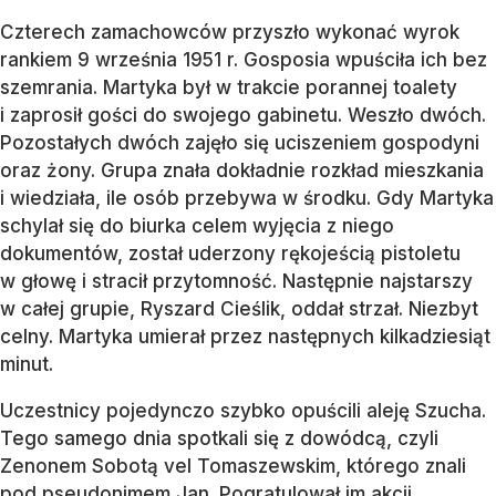
Czterech zamachowców przyszło wykonać wyrok
rankiem 9 września 1951 r. Gosposia wpuściła ich bez
szemrania. Martyka był w trakcie porannej toalety
i zaprosił gości do swojego gabinetu. Weszło dwóch.
Pozostałych dwóch zajęło się uciszeniem gospodyni
oraz żony. Grupa znała dokładnie rozkład mieszkania
i wiedziała, ile osób przebywa w środku. Gdy Martyka
schylał się do biurka celem wyjęcia z niego
dokumentów, został uderzony rękojeścią pistoletu
w głowę i stracił przytomność. Następnie najstarszy
w całej grupie, Ryszard Cieślik, oddał strzał. Niezbyt
celny. Martyka umierał przez następnych kilkadziesiąt
minut.
Uczestnicy pojedynczo szybko opuścili aleję Szucha.
Tego samego dnia spotkali się z dowódcą, czyli
Zenonem Sobotą vel Tomaszewskim, którego znali
pod pseudonimem Jan. Pogratulował im akcji