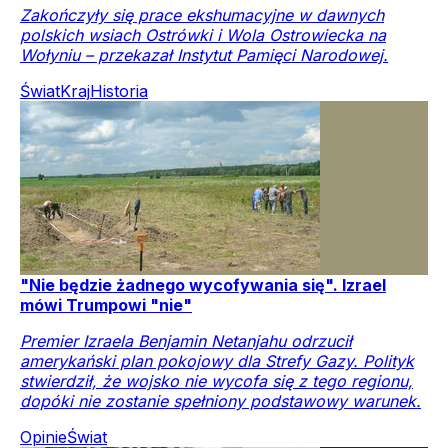
Zakończyły się prace ekshumacyjne w dawnych
polskich wsiach Ostrówki i Wola Ostrowiecka na
Wołyniu – przekazał Instytut Pamięci Narodowej.
Świat
Kraj
Historia
"Nie będzie żadnego wycofywania się". Izrael
mówi Trumpowi "nie"
Premier Izraela Benjamin Netanjahu odrzucił
amerykański plan pokojowy dla Strefy Gazy. Polityk
stwierdził, że wojsko nie wycofa się z tego regionu,
dopóki nie zostanie spełniony podstawowy warunek.
Opinie
Świat