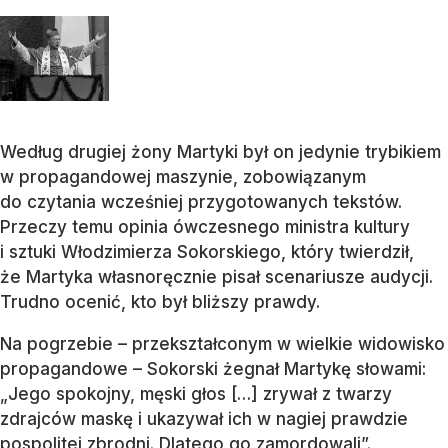
Według drugiej żony Martyki był on jedynie trybikiem
w propagandowej maszynie, zobowiązanym
do czytania wcześniej przygotowanych tekstów.
Przeczy temu opinia ówczesnego ministra kultury
i sztuki Włodzimierza Sokorskiego, który twierdził,
że Martyka własnoręcznie pisał scenariusze audycji.
Trudno ocenić, kto był bliższy prawdy.
Na pogrzebie – przekształconym w wielkie widowisko
propagandowe – Sokorski żegnał Martykę słowami:
„Jego spokojny, męski głos […] zrywał z twarzy
zdrajców maskę i ukazywał ich w nagiej prawdzie
pospolitej zbrodni. Dlatego go zamordowali”.