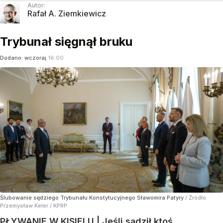
Autor:
Rafał A. Ziemkiewicz
Trybunał sięgnął bruku
Dodano:
wczoraj
16:00
Ślubowanie sędziego Trybunału Konstytucyjnego Sławomira Patyry
/ Źródło:
Przemysław Keler / KPRP
PŁYWANIE W KISIELU | Jeśli sądził ktoś,