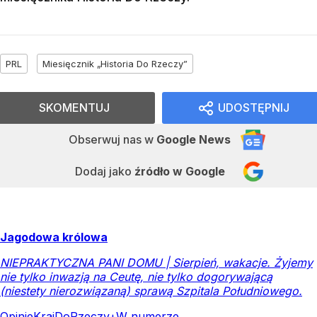
PRL
Miesięcznik „Historia Do Rzeczy”
SKOMENTUJ
UDOSTĘPNIJ
Obserwuj nas
w
Google News
Dodaj jako
źródło w Google
Jagodowa królowa
NIEPRAKTYCZNA PANI DOMU | Sierpień, wakacje. Żyjemy
nie tylko inwazją na Ceutę, nie tylko dogorywającą
(niestety nierozwiązaną) sprawą Szpitala Południowego.
Opinie
Kraj
DoRzeczy+
W numerze