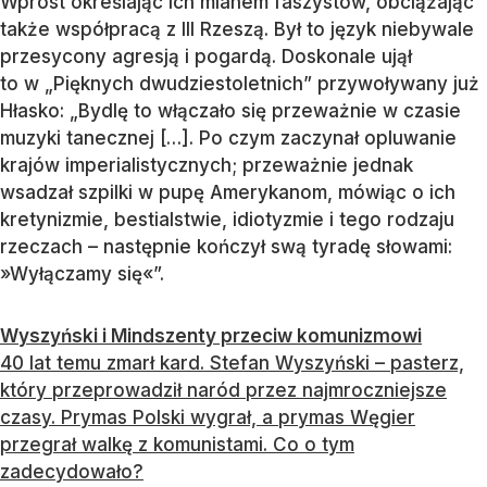
Wprost określając ich mianem faszystów, obciążając
także współpracą z III Rzeszą. Był to język niebywale
przesycony agresją i pogardą. Doskonale ujął
to w „Pięknych dwudziestoletnich” przywoływany już
Hłasko: „Bydlę to włączało się przeważnie w czasie
muzyki tanecznej […]. Po czym zaczynał opluwanie
krajów imperialistycznych; przeważnie jednak
wsadzał szpilki w pupę Amerykanom, mówiąc o ich
kretynizmie, bestialstwie, idiotyzmie i tego rodzaju
rzeczach – następnie kończył swą tyradę słowami:
»Wyłączamy się«”.
Wyszyński i Mindszenty przeciw komunizmowi
40 lat temu zmarł kard. Stefan Wyszyński – pasterz,
który przeprowadził naród przez najmroczniejsze
czasy. Prymas Polski wygrał, a prymas Węgier
przegrał walkę z komunistami. Co o tym
zadecydowało?