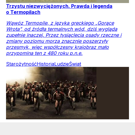
Trzystu niezwyciężonych. Prawda i legenda
o Termopilach
Wąwóz Termopile, z języka greckiego „Gorące
Wrota”, od źródła termalnych wód, dziś wygląda
zupełnie inaczej. Przez tysiąclecia osady rzeczne i
zmiany poziomu morza znacznie poszerzyły
przesmyk, więc współczesny krajobraz mało
przypomina ten z 480 roku p.n.e.
Starożytność
Historia
Ludzie
Świat