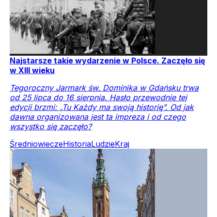
Najstarsze takie wydarzenie w Polsce. Zaczęło się
w XIII wieku
Tegoroczny Jarmark św. Dominika w Gdańsku trwa
od 25 lipca do 16 sierpnia. Hasło przewodnie tej
edycji brzmi: „Tu Każdy ma swoją historię”. Od jak
dawna organizowana jest ta impreza i od czego
wszystko się zaczęło?
Średniowiecze
Historia
Ludzie
Kraj