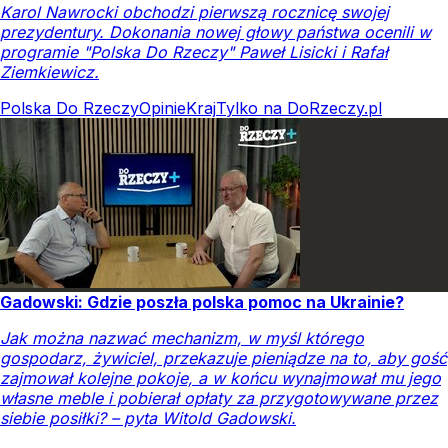
Karol Nawrocki obchodzi pierwszą rocznicę swojej
prezydentury. Dokonania nowej głowy państwa ocenili w
programie "Polska Do Rzeczy" Paweł Lisicki i Rafał
Ziemkiewicz.
Polska Do Rzeczy
Opinie
Kraj
Tylko na DoRzeczy.pl
Gadowski: Gdzie poszła polska pomoc na Ukrainie?
Jak można nazwać mechanizm, w myśl którego
gospodarz, żywiciel, przekazuje pieniądze na to, aby gość
zajmował kolejne pokoje, a w końcu wynajmował mu jego
własne meble i pobierał opłaty za przygotowywane przez
siebie posiłki? – pyta Witold Gadowski.