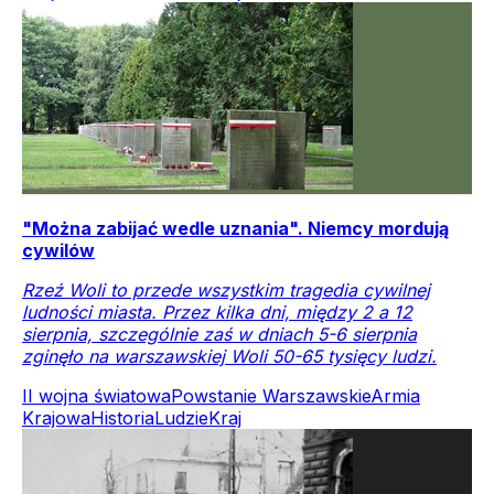
"Można zabijać wedle uznania". Niemcy mordują
cywilów
Rzeź Woli to przede wszystkim tragedia cywilnej
ludności miasta. Przez kilka dni, między 2 a 12
sierpnia, szczególnie zaś w dniach 5-6 sierpnia
zginęło na warszawskiej Woli 50-65 tysięcy ludzi.
II wojna światowa
Powstanie Warszawskie
Armia
Krajowa
Historia
Ludzie
Kraj