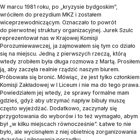
W marcu 1981 roku, po „kryzysie bydgoskim”,
wróciłem do prezydium MKZ i zostałem
wiceprzewodniczącym. Oznaczało to powrót
do pierwotnej struktury organizacyjnej. Jurek Szulc
reprezentował nas w Krajowej Komisji
Porozumiewawczej, ja zajmowałem się tym co działo
się na miejscu. Jedną z pierwszych rzeczą, którą
wtedy zrobiłem była długa rozmowa z Martą. Prosiłem
ją, aby zaczęła realnie rządzić naszym biurem.
Próbowała się bronić. Mówiąc, że jest tylko członkiem
Komisji Zakładowej w I Liceum i nie ma do tego prawa.
Powiedziałem jej wtedy, że sprawy formalne mam
gdzieś, gdyż aby utrzymać napływ bibuły muszę
często wyjeżdżać. Dodatkowo, zaczynały się
przygotowania do wyborów i to też wymagało, abym
był „w kilku miejscach równocześnie”. Łatwe to nie
było, ale wycisnąłem z niej obietnicę zorganizowania
dyżurów i pilnowania porządku.