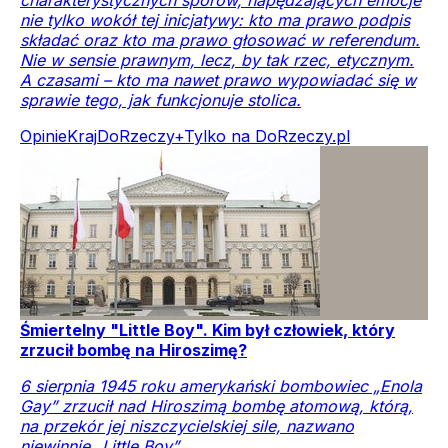
charakterystycznych sporów, napędzających emocje
nie tylko wokół tej inicjatywy: kto ma prawo podpis
składać oraz kto ma prawo głosować w referendum.
Nie w sensie prawnym, lecz, by tak rzec, etycznym.
A czasami – kto ma nawet prawo wypowiadać się w
sprawie tego, jak funkcjonuje stolica.
Opinie
Kraj
DoRzeczy+
Tylko na DoRzeczy.pl
Śmiertelny "Little Boy". Kim był człowiek, który
zrzucił bombę na Hiroszimę?
6 sierpnia 1945 roku amerykański bombowiec „Enola
Gay” zrzucił nad Hiroszimą bombę atomową, którą,
na przekór jej niszczycielskiej sile, nazwano
niewinnie „Little Boy”.