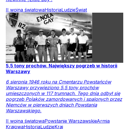
II wojna światowa
Historia
Ludzie
Świat
5,5 tony prochów. Największy pogrzeb w historii
Warszawy
6 sierpnia 1946 roku na Cmentarzu Powstańców
Warszawy przywieziono 5,5 tony prochów
umieszczonych w 117 trumnach. Tego dnia odbył się
pogrzeb Polaków zamordowanych i spalonych przez
Niemców w pierwszych dniach Powstania
Warszawskiego.
II wojna światowa
Powstanie Warszawskie
Armia
Krajowa
Historia
Ludzie
Kraj