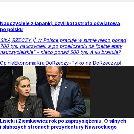
Nauczyciele z łapanki, czyli katastrofa oświatowa
po polsku
SIŁĄ RZECZY || W Polsce pracuje w sumie nieco ponad
700 tys. nauczycieli, a po przeliczeniu na "pełne etaty
nauczycielskie" – nieco ponad 500 tys. A ilu brakuje?
Opinie
Ekonomia
Kraj
DoRzeczy+
Tylko na DoRzeczy.pl
Lisicki i Ziemkiewicz rok po zaprzysiężeniu. O silnych
i słabszych stronach prezydentury Nawrockiego