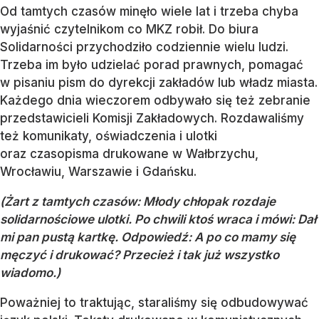
Od tamtych czasów minęło wiele lat i trzeba chyba
wyjaśnić czytelnikom co MKZ robił. Do biura
Solidarności przychodziło codziennie wielu ludzi.
Trzeba im było udzielać porad prawnych, pomagać
w pisaniu pism do dyrekcji zakładów lub władz miasta.
Każdego dnia wieczorem odbywało się też zebranie
przedstawicieli Komisji Zakładowych. Rozdawaliśmy
też komunikaty, oświadczenia i ulotki
oraz czasopisma drukowane w Wałbrzychu,
Wrocławiu, Warszawie i Gdańsku.
(
Żart z tamtych czasów:
Młody chłopak rozdaje
solidarnościowe ulotki.
Po chwili ktoś wraca i mówi: Dał
mi pan pustą kartkę. Odpowiedź: A po co mamy się
męczyć i drukować? Przecież
i tak
już
wszystko
wiadomo.)
Poważniej to traktując, staraliśmy się odbudowywać