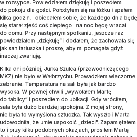
w rozsypce. Powiedziałem dziękuję i poszedłem
do pokoju dla gości. Położyłem się na łóżku i spałem
kilka godzin. I obiecałem sobie, że każdego dnia będę
się starał zjeść coś ciepłego i na noc będę wracał
do domu. Przy następnym spotkaniu, jeszcze raz
powiedziałem „dziękuję” i dodałem, że zachowała się
jak sanitariuszka i proszę, aby mi pomagała gdyż
inaczej zwariuję.
Kilka dni później, Jurka Szulca (przewodniczącego
MKZ) nie było w Wałbrzychu. Prowadziłem wieczorne
zebranie. Temperatura na sali była jak bardzo
wysoka. W pewnej chwili „wywołałem Martę
do tablicy” i poszedłem do ubikacji. Gdy wróciłem,
sala była dużo bardziej spokojna. Z mojej strony,
nie była to wymyślona sztuczka. Tak wyszło i Marta
udowodniła, że umie uspokoić „dzieci”. Zapamiętałem
to i przy kilku podobnych okazjach, prosiłem Martę