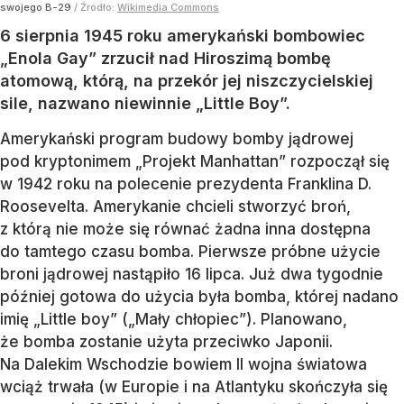
swojego B-29
/ Źródło:
Wikimedia Commons
6 sierpnia 1945 roku amerykański bombowiec
„Enola Gay” zrzucił nad Hiroszimą bombę
atomową, którą, na przekór jej niszczycielskiej
sile, nazwano niewinnie „Little Boy”.
Amerykański program budowy bomby jądrowej
pod kryptonimem „Projekt Manhattan” rozpoczął się
w 1942 roku na polecenie prezydenta Franklina D.
Roosevelta. Amerykanie chcieli stworzyć broń,
z którą nie może się równać żadna inna dostępna
do tamtego czasu bomba. Pierwsze próbne użycie
broni jądrowej nastąpiło 16 lipca. Już dwa tygodnie
później gotowa do użycia była bomba, której nadano
imię „Little boy” („Mały chłopiec”). Planowano,
że bomba zostanie użyta przeciwko Japonii.
Na Dalekim Wschodzie bowiem II wojna światowa
wciąż trwała (w Europie i na Atlantyku skończyła się