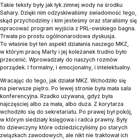
Takie teksty były jak łyk zimnej wody na środku
Sahary. Dzięki nim odzyskiwaliśmy świadomość tego,
skąd przychodzimy i kim jesteśmy oraz staraliśmy się
opracować program wyjścia z PRL-owskiego bagna.
Trwała po prostu ogólnonarodowa dyskusja.
To właśnie był ten aspekt działania naszego MKZ,
w którym pracę Marty i jej koleżanek trudno było
przecenić. Wprowadzały do naszych rozmów
porządek. I formalny, i emocjonalny, i intelektualny.
Wracając do tego, jak działał MKZ. Wchodziło się
na pierwsze piętro. Po lewej stronie była mała sala
konferencyjna. Rzadko używana, gdyż była
najczęściej albo za mała, albo duża. Z korytarza
wchodziło się do sekretariatu. Po prawej był pokój,
w którym siedziały księgowa i radca prawny. Były
to dziewczyny które odziedziczyliśmy po starych
związkach zawodowych, ale nikt nie traktował ich