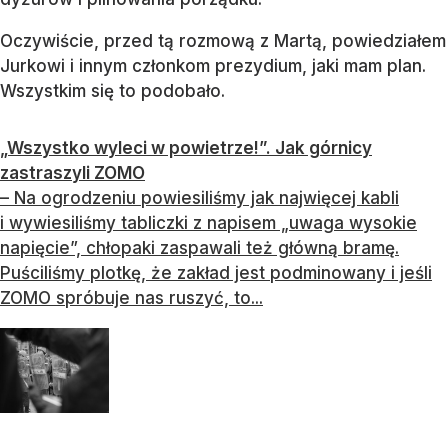
Oczywiście, przed tą rozmową z Martą, powiedziałem
Jurkowi i innym członkom prezydium, jaki mam plan.
Wszystkim się to podobało.
„Wszystko wyleci w powietrze!”. Jak górnicy
zastraszyli ZOMO
– Na ogrodzeniu powiesiliśmy jak najwięcej kabli
i wywiesiliśmy tabliczki z napisem „uwaga wysokie
napięcie”, chłopaki zaspawali też główną bramę.
Puściliśmy plotkę, że zakład jest podminowany i jeśli
ZOMO spróbuje nas ruszyć, to...