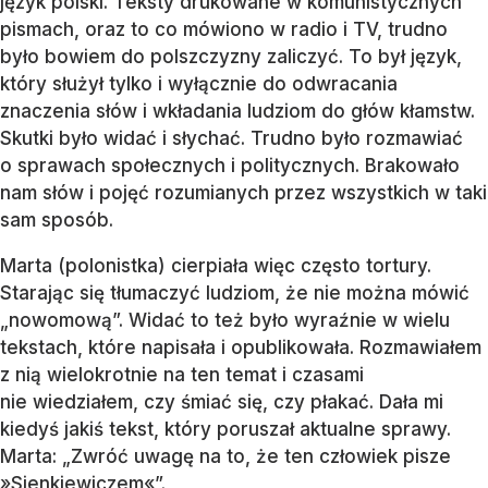
język polski. Teksty drukowane w komunistycznych
pismach, oraz to co mówiono w radio i TV, trudno
było bowiem do polszczyzny zaliczyć. To był język,
który służył tylko i wyłącznie do odwracania
znaczenia słów i wkładania ludziom do głów kłamstw.
Skutki było widać i słychać. Trudno było rozmawiać
o sprawach społecznych i politycznych. Brakowało
nam słów i pojęć rozumianych przez wszystkich w taki
sam sposób.
Marta (polonistka) cierpiała więc często tortury.
Starając się tłumaczyć ludziom, że nie można mówić
„nowomową”. Widać to też było wyraźnie w wielu
tekstach, które napisała i opublikowała. Rozmawiałem
z nią wielokrotnie na ten temat i czasami
nie wiedziałem, czy śmiać się, czy płakać. Dała mi
kiedyś jakiś tekst, który poruszał aktualne sprawy.
Marta: „Zwróć uwagę na to, że ten człowiek pisze
»Sienkiewiczem«”.