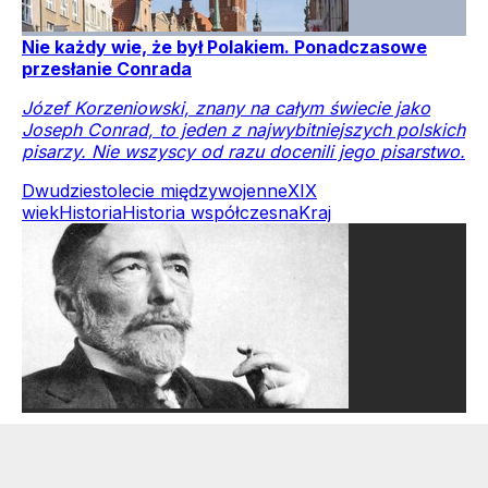
Nie każdy wie, że był Polakiem. Ponadczasowe
przesłanie Conrada
Józef Korzeniowski, znany na całym świecie jako
Joseph Conrad, to jeden z najwybitniejszych polskich
pisarzy. Nie wszyscy od razu docenili jego pisarstwo.
Dwudziestolecie międzywojenne
XIX
wiek
Historia
Historia współczesna
Kraj