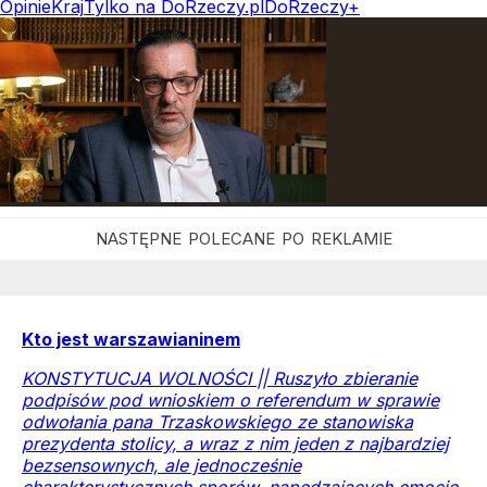
Opinie
Kraj
Tylko na DoRzeczy.pl
DoRzeczy+
Kto jest warszawianinem
KONSTYTUCJA WOLNOŚCI || Ruszyło zbieranie
podpisów pod wnioskiem o referendum w sprawie
odwołania pana Trzaskowskiego ze stanowiska
prezydenta stolicy, a wraz z nim jeden z najbardziej
bezsensownych, ale jednocześnie