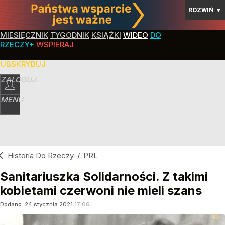
ROZWIŃ
▼
MIESIĘCZNIK
TYGODNIK
KSIĄŻKI
WIDEO
DO
RZECZY+
WSPIERAJ
SUBSKRYBUJ
ZALOGUJ
MENU
Historia Do Rzeczy
/
PRL
Sanitariuszka Solidarności. Z takimi
kobietami czerwoni nie mieli szans
Dodano:
24
stycznia
2021
17:06