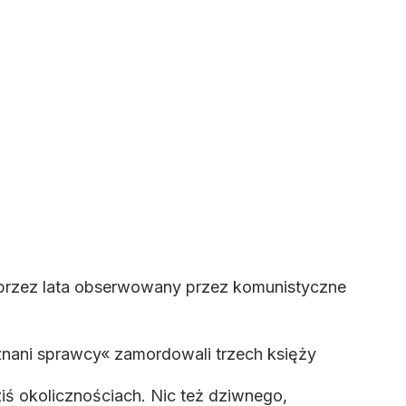
ł przez lata obserwowany przez komunistyczne
eznani sprawcy« zamordowali trzech księży
iś okolicznościach. Nic też dziwnego,