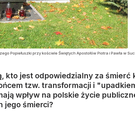
zego Popiełuszki przy kościele Świętych Apostołów Piotra i Pawła w Su
ą, kto jest odpowiedzialny za śmierć
ońcem tzw. transformacji i "upadk
 mają wpływ na polskie życie public
 jego śmierci?