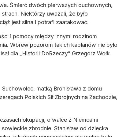
stwa. Śmierć dwóch pierwszych duchownych,
strach. Niektórzy uważali, że było
ąż jest silna i potrafi zaatakować.
ości i pomocy między innymi rodzinom
ania. Wbrew pozorom takich kapłanów nie było
isał dla „Historii DoRzeczy” Grzegorz Wołk.
an Suchowolec, matką Bronisława z domu
zeregach Polskich Sił Zbrojnych na Zachodzie,
czasach okupacji, o walce z Niemcami
 sowieckie zbrodnie. Stanisław od dziecka
yńska, o których nauczycielom nie wolno było