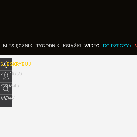
Udostępnij
5
Skomentuj
MIESIĘCZNIK
TYGODNIK
KSIĄŻKI
WIDEO
DO RZECZY+
SUBSKRYBUJ
ZALOGUJ
SZUKAJ
MENU