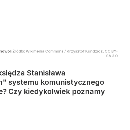
chowoli
Źródło:
Wikimedia Commons
/
Krzysztof Kundzicz, CC BY-
SA 3.0
 księdza Stanisława
iem" systemu komunistycznego
zne? Czy kiedykolwiek poznamy