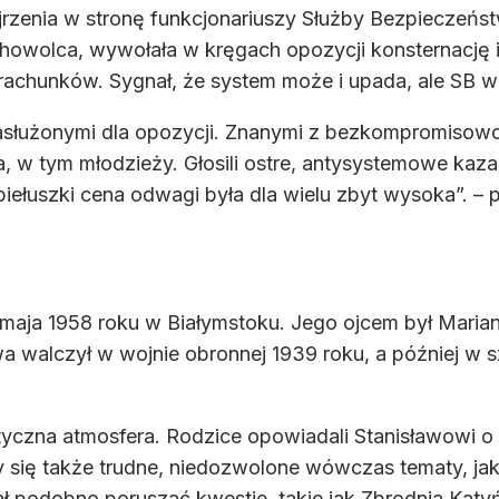
jrzenia w stronę funkcjonariuszy Służby Bezpieczeń
chowolca, wywołała w kręgach opozycji konsternację i 
achunków. Sygnał, że system może i upada, ale SB wci
zasłużonymi dla opozycji. Znanymi z bezkompromisow
, w tym młodzieży. Głosili ostre, antysystemowe kaz
iełuszki cena odwagi była dla wielu zbyt wysoka”. – p
3 maja 1958 roku w Białymstoku. Jego ojcem był Mari
a walczył w wojnie obronnej 1939 roku, a później w s
czna atmosfera. Rodzice opowiadali Stanisławowi o 
 się także trudne, niedozwolone wówczas tematy, jak
iał podobno poruszać kwestie, takie jak Zbrodnia Kat