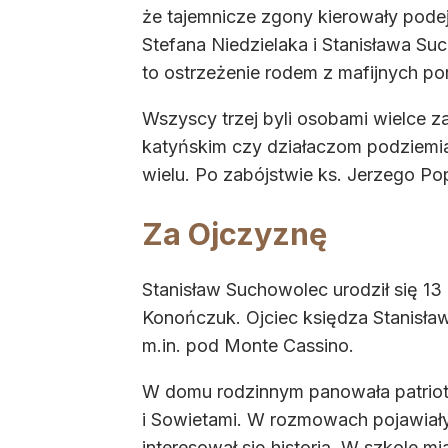
że tajemnicze zgony kierowały pode
Stefana Niedzielaka i Stanisława Su
to ostrzeżenie rodem z mafijnych por
Wszyscy trzej byli osobami wielce 
katyńskim czy działaczom podziemia
wielu. Po zabójstwie ks. Jerzego Pop
Za Ojczyznę
Stanisław Suchowolec urodził się 1
Konończuk. Ojciec księdza Stanisław
m.in. pod Monte Cassino.
W domu rodzinnym panowała patrioty
i Sowietami. W rozmowach pojawiały
interesował się historią. W szkole m