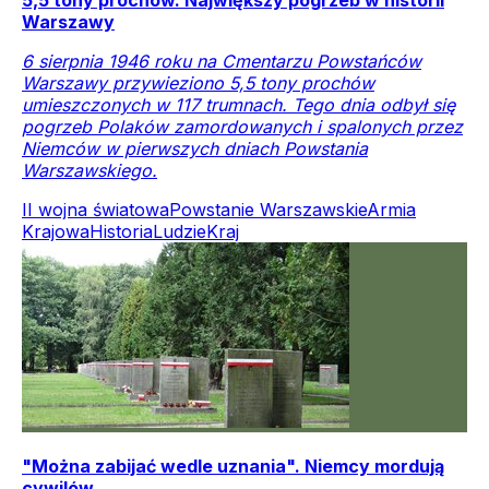
Warszawy
6 sierpnia 1946 roku na Cmentarzu Powstańców
Warszawy przywieziono 5,5 tony prochów
umieszczonych w 117 trumnach. Tego dnia odbył się
pogrzeb Polaków zamordowanych i spalonych przez
Niemców w pierwszych dniach Powstania
Warszawskiego.
II wojna światowa
Powstanie Warszawskie
Armia
Krajowa
Historia
Ludzie
Kraj
"Można zabijać wedle uznania". Niemcy mordują
cywilów