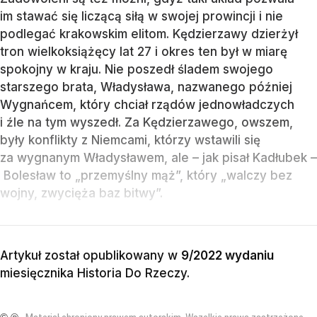
im stawać się liczącą siłą w swojej prowincji i nie
podlegać krakowskim elitom. Kędzierzawy dzierżył
tron wielkoksiążęcy lat 27 i okres ten był w miarę
spokojny w kraju. Nie poszedł śladem swojego
starszego brata, Władysława, nazwanego później
Wygnańcem, który chciał rządów jednowładczych
i źle na tym wyszedł. Za Kędzierzawego, owszem,
były konflikty z Niemcami, którzy wstawili się
za wygnanym Władysławem, ale – jak pisał Kadłubek –
Bolesław to „przemyślny mąż”, który „walczy bez
wojny, zwycięża baz bitwy”.
Artykuł został opublikowany w
9/2022 wydaniu
miesięcznika
Historia Do Rzeczy
.