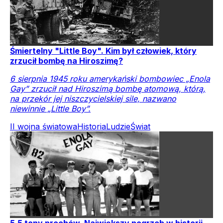
Śmiertelny "Little Boy". Kim był człowiek, który
zrzucił bombę na Hiroszimę?
6 sierpnia 1945 roku amerykański bombowiec „Enola
Gay” zrzucił nad Hiroszimą bombę atomową, którą,
na przekór jej niszczycielskiej sile, nazwano
niewinnie „Little Boy”.
II wojna światowa
Historia
Ludzie
Świat
5,5 tony prochów. Największy pogrzeb w historii