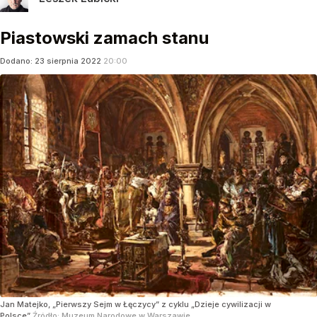
Piastowski zamach stanu
Dodano:
23
sierpnia
2022
20:00
Jan Matejko, „Pierwszy Sejm w Łęczycy” z cyklu „Dzieje cywilizacji w
Polsce”
Źródło:
Muzeum Narodowe w Warszawie