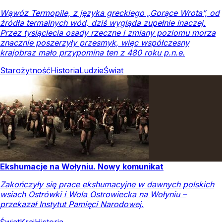
Wąwóz Termopile, z języka greckiego „Gorące Wrota”, od
źródła termalnych wód, dziś wygląda zupełnie inaczej.
Przez tysiąclecia osady rzeczne i zmiany poziomu morza
znacznie poszerzyły przesmyk, więc współczesny
krajobraz mało przypomina ten z 480 roku p.n.e.
Starożytność
Historia
Ludzie
Świat
Ekshumacje na Wołyniu. Nowy komunikat
Zakończyły się prace ekshumacyjne w dawnych polskich
wsiach Ostrówki i Wola Ostrowiecka na Wołyniu –
przekazał Instytut Pamięci Narodowej.
Świat
Kraj
Historia