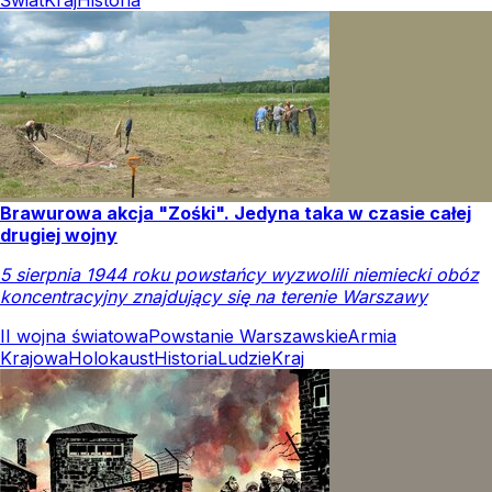
Brawurowa akcja "Zośki". Jedyna taka w czasie całej
drugiej wojny
5 sierpnia 1944 roku powstańcy wyzwolili niemiecki obóz
koncentracyjny znajdujący się na terenie Warszawy
II wojna światowa
Powstanie Warszawskie
Armia
Krajowa
Holokaust
Historia
Ludzie
Kraj