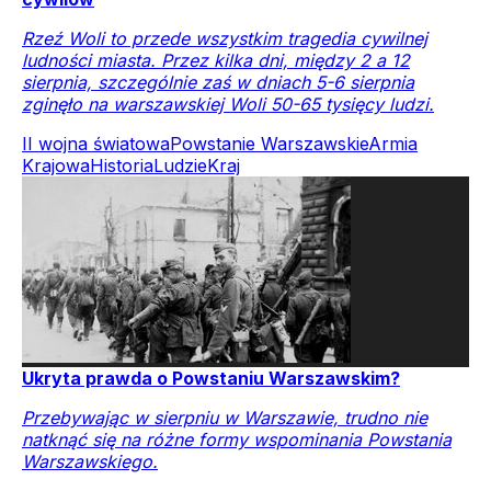
Rzeź Woli to przede wszystkim tragedia cywilnej
ludności miasta. Przez kilka dni, między 2 a 12
sierpnia, szczególnie zaś w dniach 5-6 sierpnia
zginęło na warszawskiej Woli 50-65 tysięcy ludzi.
II wojna światowa
Powstanie Warszawskie
Armia
Krajowa
Historia
Ludzie
Kraj
Ukryta prawda o Powstaniu Warszawskim?
Przebywając w sierpniu w Warszawie, trudno nie
natknąć się na różne formy wspominania Powstania
Warszawskiego.