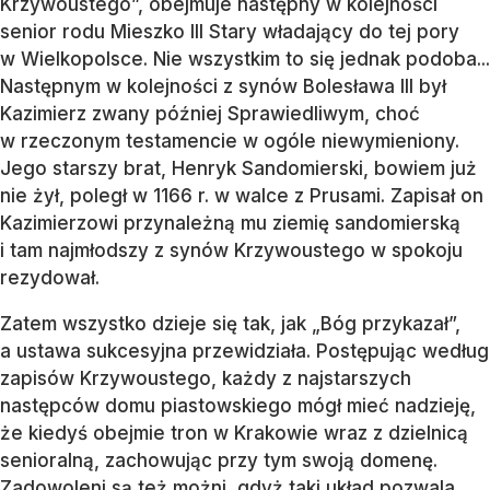
Krzywoustego”, obejmuje następny w kolejności
senior rodu Mieszko III Stary władający do tej pory
w Wielkopolsce. Nie wszystkim to się jednak podoba...
Następnym w kolejności z synów Bolesława III był
Kazimierz zwany później Sprawiedliwym, choć
w rzeczonym testamencie w ogóle niewymieniony.
Jego starszy brat, Henryk Sandomierski, bowiem już
nie żył, poległ w 1166 r. w walce z Prusami. Zapisał on
Kazimierzowi przynależną mu ziemię sandomierską
i tam najmłodszy z synów Krzywoustego w spokoju
rezydował.
Zatem wszystko dzieje się tak, jak „Bóg przykazał”,
a ustawa sukcesyjna przewidziała. Postępując według
zapisów Krzywoustego, każdy z najstarszych
następców domu piastowskiego mógł mieć nadzieję,
że kiedyś obejmie tron w Krakowie wraz z dzielnicą
senioralną, zachowując przy tym swoją domenę.
Zadowoleni są też możni, gdyż taki układ pozwala