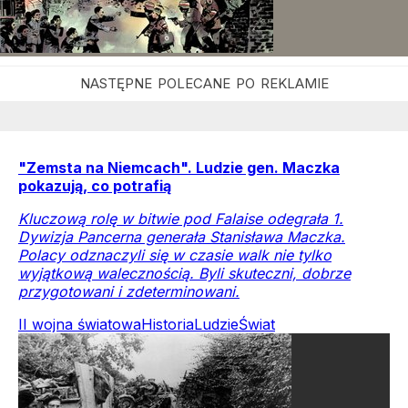
"Zemsta na Niemcach". Ludzie gen. Maczka
pokazują, co potrafią
Kluczową rolę w bitwie pod Falaise odegrała 1.
Dywizja Pancerna generała Stanisława Maczka.
Polacy odznaczyli się w czasie walk nie tylko
wyjątkową walecznością. Byli skuteczni, dobrze
przygotowani i zdeterminowani.
II wojna światowa
Historia
Ludzie
Świat