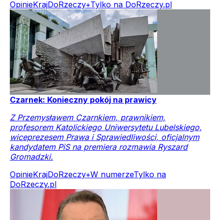
Opinie
Kraj
DoRzeczy+
Tylko na DoRzeczy.pl
Czarnek: Konieczny pokój na prawicy
Z Przemysławem Czarnkiem, prawnikiem,
profesorem Katolickiego Uniwersytetu Lubelskiego,
wiceprezesem Prawa i Sprawiedliwości, oficjalnym
kandydatem PiS na premiera rozmawia Ryszard
Gromadzki.
Opinie
Kraj
DoRzeczy+
W numerze
Tylko na
DoRzeczy.pl