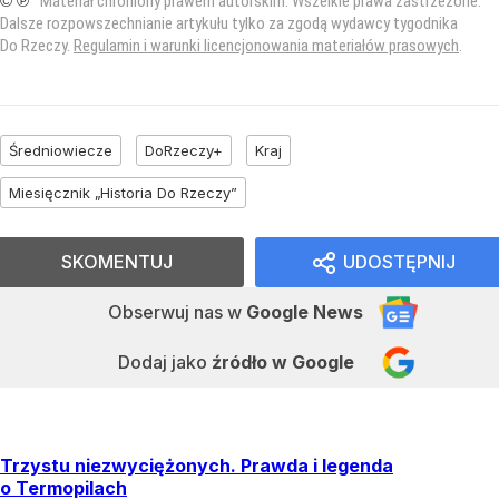
© ℗
Materiał chroniony prawem autorskim. Wszelkie prawa zastrzeżone.
Dalsze rozpowszechnianie artykułu tylko za zgodą wydawcy tygodnika
Do Rzeczy.
Regulamin i warunki licencjonowania materiałów prasowych
.
Średniowiecze
DoRzeczy+
Kraj
Miesięcznik „Historia Do Rzeczy”
SKOMENTUJ
UDOSTĘPNIJ
Obserwuj nas
w
Google News
Dodaj jako
źródło w Google
Trzystu niezwyciężonych. Prawda i legenda
o Termopilach