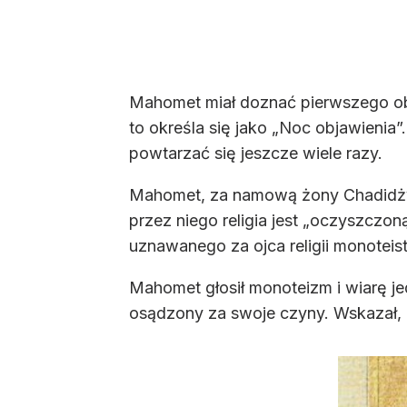
Mahomet miał doznać pierwszego obja
to określa się jako „Noc objawienia
powtarzać się jeszcze wiele razy.
Mahomet, za namową żony Chadidży, o
przez niego religia jest „oczyszczo
uznawanego za ojca religii monoteis
Mahomet głosił monoteizm i wiarę je
osądzony za swoje czyny. Wskazał,