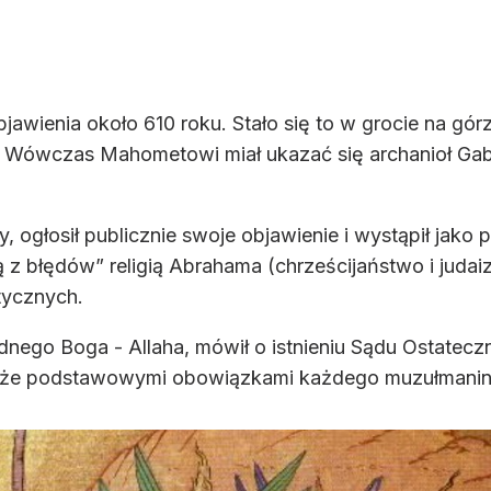
wienia około 610 roku. Stało się to w grocie na gór
”. Wówczas Mahometowi miał ukazać się archanioł Gabr
głosił publicznie swoje objawienie i wystąpił jako p
ną z błędów” religią Abrahama (chrześcijaństwo i ju
tycznych.
dnego Boga - Allaha, mówił o istnieniu Sądu Ostatecz
 że podstawowymi obowiązkami każdego muzułmanina