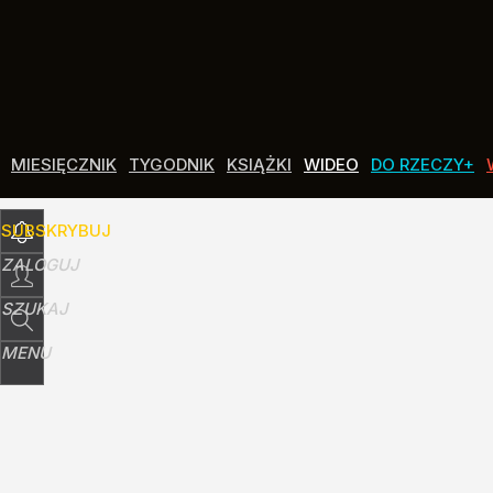
Udostępnij
6
Skomentuj
MIESIĘCZNIK
TYGODNIK
KSIĄŻKI
WIDEO
DO RZECZY+
SUBSKRYBUJ
ZALOGUJ
SZUKAJ
MENU