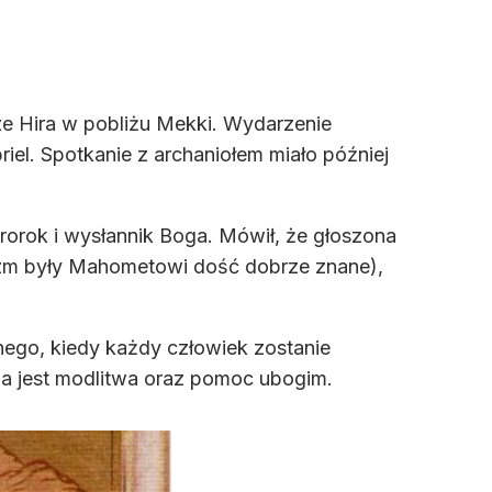
ze Hira w pobliżu Mekki. Wydarzenie
iel. Spotkanie z archaniołem miało później
rorok i wysłannik Boga. Mówił, że głoszona
daizm były Mahometowi dość dobrze znane),
nego, kiedy każdy człowiek zostanie
 jest modlitwa oraz pomoc ubogim.