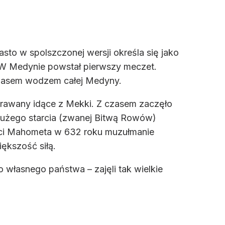
sto w spolszczonej wersji określa się jako
. W Medynie powstał pierwszy meczet.
czasem wodzem całej Medyny.
rawany idące z Mekki. Z czasem zaczęło
 dużego starcia (zwanej Bitwą Rowów)
rci Mahometa w 632 roku muzułmanie
ększość siłą.
o własnego państwa – zajęli tak wielkie