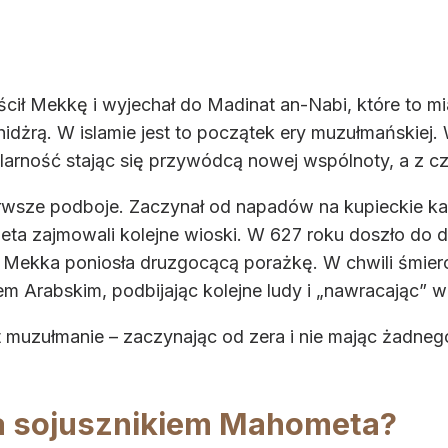
ł Mekkę i wyjechał do Madinat an-Nabi, które to mia
idżrą. W islamie jest to początek ery muzułmańskiej
arność stając się przywódcą nowej wspólnoty, a z 
wsze podboje. Zaczynał od napadów na kupieckie ka
eta zajmowali kolejne wioski. W 627 roku doszło do
 Mekka poniosła druzgocącą porażkę. W chwili śmie
 Arabskim, podbijając kolejne ludy i „nawracając” wi
at muzułmanie – zaczynając od zera i nie mając żadneg
na sojusznikiem Mahometa?