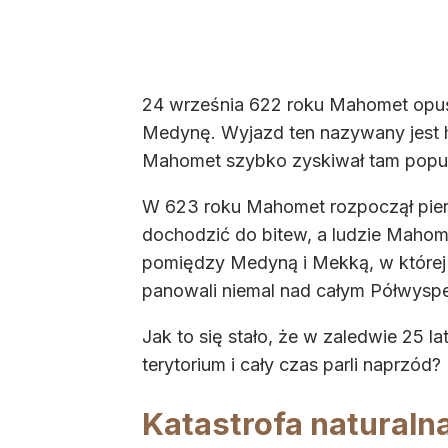
24 września 622 roku Mahomet opuści
Medynę. Wyjazd ten nazywany jest h
Mahomet szybko zyskiwał tam popul
W 623 roku Mahomet rozpoczął pier
dochodzić do bitew, a ludzie Mahom
pomiędzy Medyną i Mekką, w której
panowali niemal nad całym Półwyspem
Jak to się stało, że w zaledwie 25 l
terytorium i cały czas parli naprzód?
Katastrofa natural