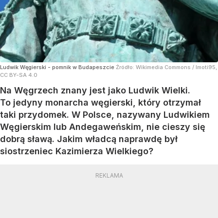
Ludwik Węgierski - pomnik w Budapeszcie
Źródło:
Wikimedia Commons
/
Imoti95,
CC BY-SA 4.0
Na Węgrzech znany jest jako Ludwik Wielki.
To jedyny monarcha węgierski, który otrzymał
taki przydomek. W Polsce, nazywany Ludwikiem
Węgierskim lub Andegaweńskim, nie cieszy się
dobrą sławą. Jakim władcą naprawdę był
siostrzeniec Kazimierza Wielkiego?