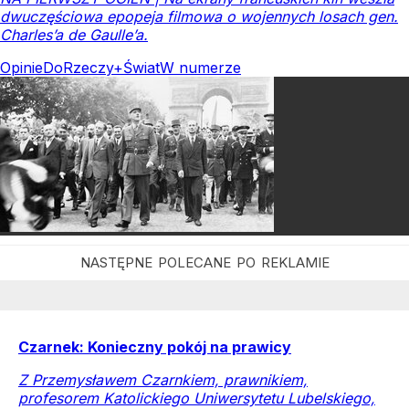
dwuczęściowa epopeja filmowa o wojennych losach gen.
Charles’a de Gaulle’a.
Opinie
DoRzeczy+
Świat
W numerze
Czarnek: Konieczny pokój na prawicy
Z Przemysławem Czarnkiem, prawnikiem,
profesorem Katolickiego Uniwersytetu Lubelskiego,