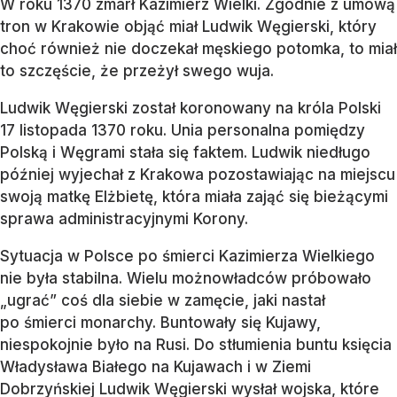
W roku 1370 zmarł Kazimierz Wielki. Zgodnie z umową
tron w Krakowie objąć miał Ludwik Węgierski, który
choć również nie doczekał męskiego potomka, to miał
to szczęście, że przeżył swego wuja.
Ludwik Węgierski został koronowany na króla Polski
17 listopada 1370 roku. Unia personalna pomiędzy
Polską i Węgrami stała się faktem. Ludwik niedługo
później wyjechał z Krakowa pozostawiając na miejscu
swoją matkę Elżbietę, która miała zająć się bieżącymi
sprawa administracyjnymi Korony.
Sytuacja w Polsce po śmierci Kazimierza Wielkiego
nie była stabilna. Wielu możnowładców próbowało
„ugrać” coś dla siebie w zamęcie, jaki nastał
po śmierci monarchy. Buntowały się Kujawy,
niespokojnie było na Rusi. Do stłumienia buntu księcia
Władysława Białego na Kujawach i w Ziemi
Dobrzyńskiej Ludwik Węgierski wysłał wojska, które