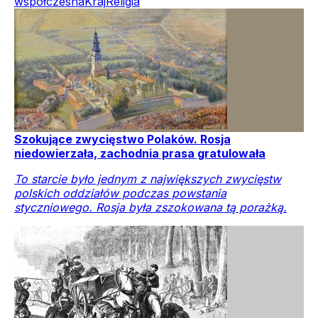
współczesna
Kraj
Religia
Szokujące zwycięstwo Polaków. Rosja
niedowierzała, zachodnia prasa gratulowała
To starcie było jednym z największych zwycięstw
polskich oddziałów podczas powstania
styczniowego. Rosja była zszokowana tą porażką.