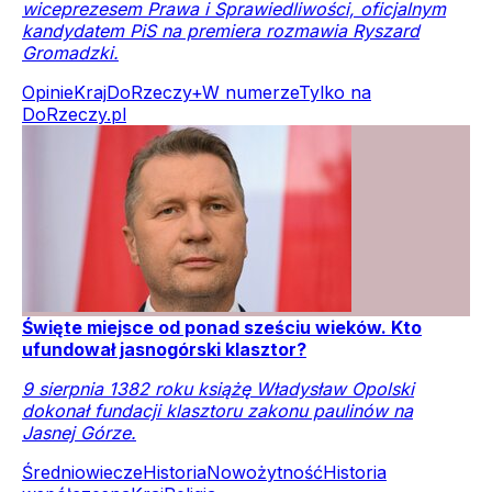
wiceprezesem Prawa i Sprawiedliwości, oficjalnym
kandydatem PiS na premiera rozmawia Ryszard
Gromadzki.
Opinie
Kraj
DoRzeczy+
W numerze
Tylko na
DoRzeczy.pl
Święte miejsce od ponad sześciu wieków. Kto
ufundował jasnogórski klasztor?
9 sierpnia 1382 roku książę Władysław Opolski
dokonał fundacji klasztoru zakonu paulinów na
Jasnej Górze.
Średniowiecze
Historia
Nowożytność
Historia