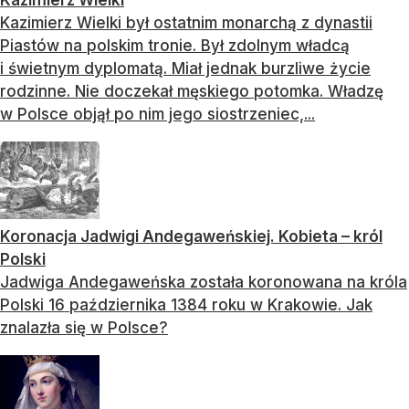
Kazimierz Wielki był ostatnim monarchą z dynastii
Piastów na polskim tronie. Był zdolnym władcą
i świetnym dyplomatą. Miał jednak burzliwe życie
rodzinne. Nie doczekał męskiego potomka. Władzę
w Polsce objął po nim jego siostrzeniec,...
Koronacja Jadwigi Andegaweńskiej. Kobieta – król
Polski
Jadwiga Andegaweńska została koronowana na króla
Polski 16 października 1384 roku w Krakowie. Jak
znalazła się w Polsce?