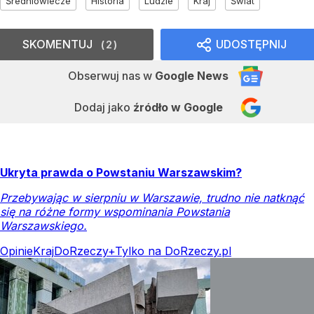
Średniowiecze
Historia
Ludzie
Kraj
Świat
SKOMENTUJ
UDOSTĘPNIJ
2
Obserwuj nas
w
Google News
Dodaj jako
źródło w Google
Ukryta prawda o Powstaniu Warszawskim?
Przebywając w sierpniu w Warszawie, trudno nie natknąć
się na różne formy wspominania Powstania
Warszawskiego.
Opinie
Kraj
DoRzeczy+
Tylko na DoRzeczy.pl