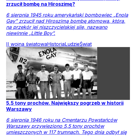
zrzucił bombę na Hiroszimę?
6 sierpnia 1945 roku amerykański bombowiec „Enola
Gay” zrzucił nad Hiroszimą bombę atomową, którą,
na przekór jej niszczycielskiej sile, nazwano
niewinnie „Little Boy”.
II wojna światowa
Historia
Ludzie
Świat
5,5 tony prochów. Największy pogrzeb w historii
Warszawy
6 sierpnia 1946 roku na Cmentarzu Powstańców
Warszawy przywieziono 5,5 tony prochów
umieszczonych w 117 trumnach. Tego dnia odbył się