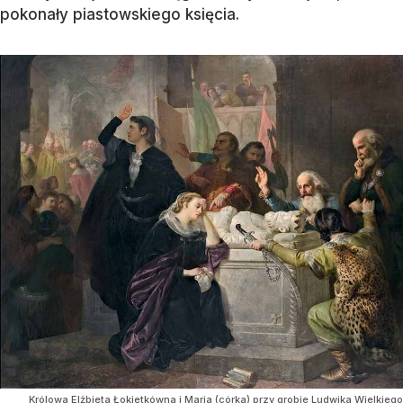
pokonały piastowskiego księcia.
Królowa Elżbieta Łokietkówna i Maria (córka) przy grobie Ludwika Wielkiego