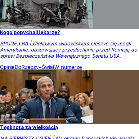
Kogo popychali lekarze?
SPODE ŁBA | Ciekawym widowiskiem cieszyć się mogli
Amerykanie, obserwujący przesłuchania przed Komisją do
spraw Bezpieczeństwa Wewnętrznego Senatu USA.
Opinie
DoRzeczy+
Świat
W numerze
Tęsknota za wielkością
NA PIERWSZY OGIEŃ | Na ekrany francuskich kin weszła