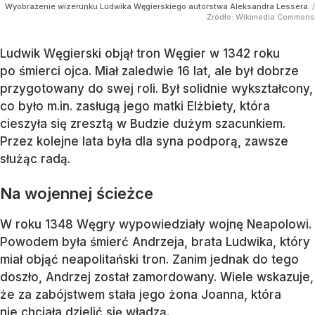
Wyobrażenie wizerunku Ludwika Węgierskiego autorstwa Aleksandra Lessera.
/
Źródło:
Wikimedia Commons
Ludwik Węgierski objął tron Węgier w 1342 roku
po śmierci ojca. Miał zaledwie 16 lat, ale był dobrze
przygotowany do swej roli. Był solidnie wykształcony,
co było m.in. zasługą jego matki Elżbiety, która
cieszyła się zresztą w Budzie dużym szacunkiem.
Przez kolejne lata była dla syna podporą, zawsze
służąc radą.
Na wojennej ścieżce
W roku 1348 Węgry wypowiedziały wojnę Neapolowi.
Powodem była śmierć Andrzeja, brata Ludwika, który
miał objąć neapolitański tron. Zanim jednak do tego
doszło, Andrzej został zamordowany. Wiele wskazuje,
że za zabójstwem stała jego żona Joanna, która
nie chciała dzielić się władzą.