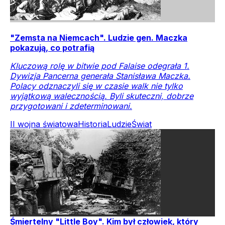
"Zemsta na Niemcach". Ludzie gen. Maczka
pokazują, co potrafią
Kluczową rolę w bitwie pod Falaise odegrała 1.
Dywizja Pancerna generała Stanisława Maczka.
Polacy odznaczyli się w czasie walk nie tylko
wyjątkową walecznością. Byli skuteczni, dobrze
przygotowani i zdeterminowani.
II wojna światowa
Historia
Ludzie
Świat
Śmiertelny "Little Boy". Kim był człowiek, który