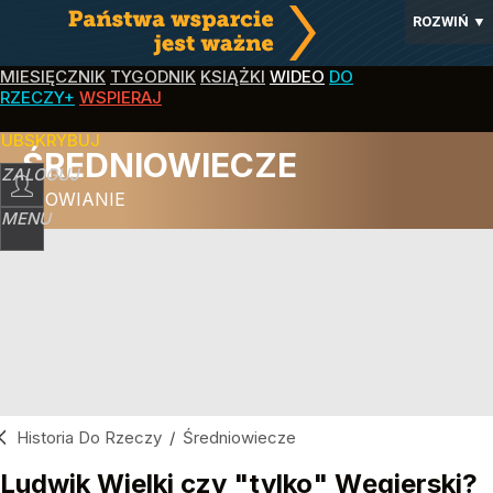
ROZWIŃ
▼
MIESIĘCZNIK
TYGODNIK
KSIĄŻKI
WIDEO
DO
RZECZY+
WSPIERAJ
SUBSKRYBUJ
ŚREDNIOWIECZE
ZALOGUJ
SŁOWIANIE
MENU
Historia Do Rzeczy
/
Średniowiecze
Ludwik Wielki czy "tylko" Węgierski?