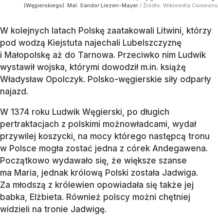
(Węgierskiego). Mal. Sándor Liezen-Mayer
/ Źródło:
Wikimedia Commons
W kolejnych latach Polskę zaatakowali Litwini, którzy
pod wodzą Kiejstuta najechali Lubelszczyznę
i Małopolskę aż do Tarnowa. Przeciwko nim Ludwik
wystawił wojska, którymi dowodził m.in. książę
Władysław Opolczyk. Polsko-węgierskie siły odparły
najazd.
W 1374 roku Ludwik Węgierski, po długich
pertraktacjach z polskimi możnowładcami, wydał
przywilej koszycki, na mocy którego następcą tronu
w Polsce mogła zostać jedna z córek Andegawena.
Początkowo wydawało się, że większe szanse
ma Maria, jednak królową Polski została Jadwiga.
Za młodszą z królewien opowiadała się także jej
babka, Elżbieta. Również polscy możni chętniej
widzieli na tronie Jadwigę.