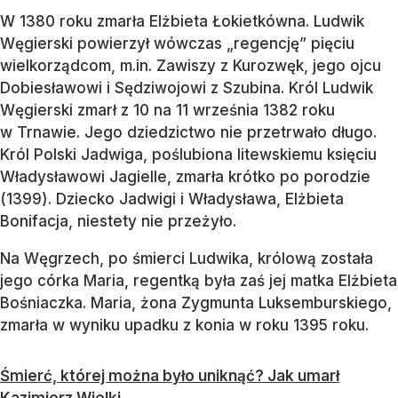
W 1380 roku zmarła Elżbieta Łokietkówna. Ludwik
Węgierski powierzył wówczas „regencję” pięciu
wielkorządcom, m.in. Zawiszy z Kurozwęk, jego ojcu
Dobiesławowi i Sędziwojowi z Szubina. Król Ludwik
Węgierski zmarł z 10 na 11 września 1382 roku
w Trnawie. Jego dziedzictwo nie przetrwało długo.
Król Polski Jadwiga, poślubiona litewskiemu księciu
Władysławowi Jagielle, zmarła krótko po porodzie
(1399). Dziecko Jadwigi i Władysława, Elżbieta
Bonifacja, niestety nie przeżyło.
Na Węgrzech, po śmierci Ludwika, królową została
jego córka Maria, regentką była zaś jej matka Elżbieta
Bośniaczka. Maria, żona Zygmunta Luksemburskiego,
zmarła w wyniku upadku z konia w roku 1395 roku.
Śmierć, której można było uniknąć? Jak umarł
Kazimierz Wielki