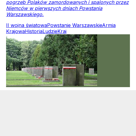
pogrzeb Polaków zamordowanych i spalonych przez
Niemców w pierwszych dniach Powstania
Warszawskiego.
II wojna światowa
Powstanie Warszawskie
Armia
Krajowa
Historia
Ludzie
Kraj