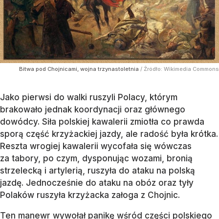
Bitwa pod Chojnicami, wojna trzynastoletnia
/ Źródło:
Wikimedia Commons
Jako pierwsi do walki ruszyli Polacy, którym
brakowało jednak koordynacji oraz głównego
dowódcy. Siła polskiej kawalerii zmiotła co prawda
sporą część krzyżackiej jazdy, ale radość była krótka.
Reszta wrogiej kawalerii wycofała się wówczas
za tabory, po czym, dysponując wozami, bronią
strzelecką i artylerią, ruszyła do ataku na polską
jazdę. Jednocześnie do ataku na obóz oraz tyły
Polaków ruszyła krzyżacka załoga z Chojnic.
Ten manewr wywołał panikę wśród części polskiego