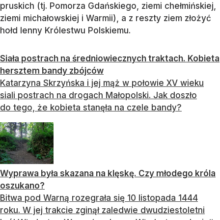
pruskich (tj. Pomorza Gdańskiego, ziemi chełmińskiej,
ziemi michałowskiej i Warmii), a z reszty ziem złożyć
hołd lenny Królestwu Polskiemu.
Siała postrach na średniowiecznych traktach. Kobieta
hersztem bandy zbójców
Katarzyna Skrzyńska i jej mąż w połowie XV wieku
siali postrach na drogach Małopolski. Jak doszło
do tego, że kobieta stanęła na czele bandy?
Wyprawa była skazana na klęskę. Czy młodego króla
oszukano?
Bitwa pod Warną rozegrała się 10 listopada 1444
roku. W jej trakcie zginął zaledwie dwudziestoletni