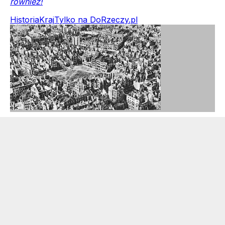
również!
Historia
Kraj
Tylko na DoRzeczy.pl