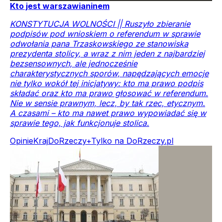
Kto jest warszawianinem
KONSTYTUCJA WOLNOŚCI || Ruszyło zbieranie
podpisów pod wnioskiem o referendum w sprawie
odwołania pana Trzaskowskiego ze stanowiska
prezydenta stolicy, a wraz z nim jeden z najbardziej
bezsensownych, ale jednocześnie
charakterystycznych sporów, napędzających emocje
nie tylko wokół tej inicjatywy: kto ma prawo podpis
składać oraz kto ma prawo głosować w referendum.
Nie w sensie prawnym, lecz, by tak rzec, etycznym.
A czasami – kto ma nawet prawo wypowiadać się w
sprawie tego, jak funkcjonuje stolica.
Opinie
Kraj
DoRzeczy+
Tylko na DoRzeczy.pl