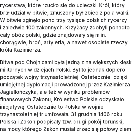
rycerstwa, które rzuciło się do ucieczki. Król, który
brał udział w bitwie, zmuszony był zbiec z pola walki.
W bitwie zginęło pond trzy tysiące polskich rycerzy
i zaledwie 100 zakonnych. Krzyżacy zdobyli ponadto
cały obóz polski, gdzie znajdowały się m.in.
chorągwie, broń, artyleria, a nawet osobiste rzeczy
króla Kazimierza.
Bitwa pod Chojnicami była jedną z największych klęsk
militarnych w dziejach Polski. Był to jednak dopiero
początek wojny trzynastoletniej. Ostatecznie, dzięki
umiejętnej dyplomacji prowadzonej przez Kazimierza
Jagiellończyka, ale też w wyniku problemów
finansowych Zakonu, Królestwo Polskie odzyskało
inicjatywę. Ostatecznie to Polska w wojnie
trzynastoletniej triumfowała. 31 grudnia 1466 roku
Polska i Zakon podpisały tzw. drugi pokój toruński,
na mocy którego Zakon musiał zrzec się połowy ziem