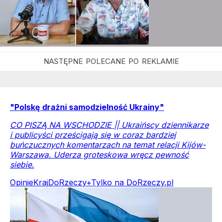
"Polskę drażni samodzielność Ukrainy"
CO PISZĄ NA WSCHODZIE || Ukraińscy dziennikarze
i publicyści prześcigają się w coraz bardziej
buńczucznych komentarzach na temat relacji Kijów-
Warszawa. Uderza groteskowa wręcz pewność
siebie.
Opinie
Kraj
DoRzeczy+
Tylko na DoRzeczy.pl