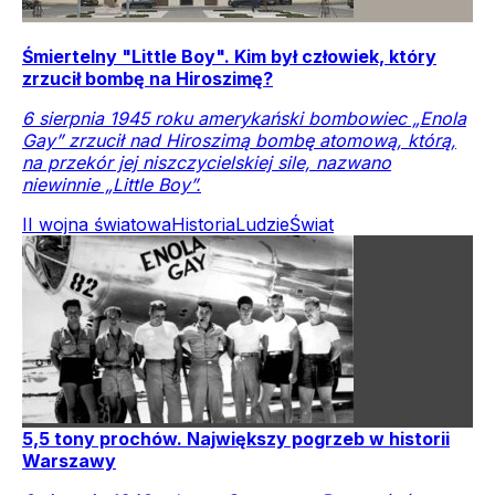
Śmiertelny "Little Boy". Kim był człowiek, który
zrzucił bombę na Hiroszimę?
6 sierpnia 1945 roku amerykański bombowiec „Enola
Gay” zrzucił nad Hiroszimą bombę atomową, którą,
na przekór jej niszczycielskiej sile, nazwano
niewinnie „Little Boy”.
II wojna światowa
Historia
Ludzie
Świat
5,5 tony prochów. Największy pogrzeb w historii
Warszawy