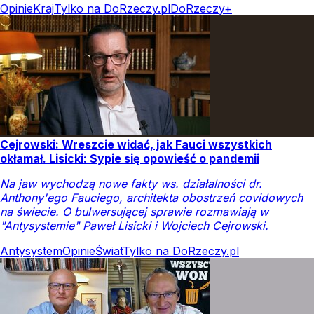
Opinie
Kraj
Tylko na DoRzeczy.pl
DoRzeczy+
Cejrowski: Wreszcie widać, jak Fauci wszystkich
okłamał. Lisicki: Sypie się opowieść o pandemii
Na jaw wychodzą nowe fakty ws. działalności dr.
Anthony'ego Fauciego, architekta obostrzeń covidowych
na świecie. O bulwersującej sprawie rozmawiają w
"Antysystemie" Paweł Lisicki i Wojciech Cejrowski.
Antysystem
Opinie
Świat
Tylko na DoRzeczy.pl