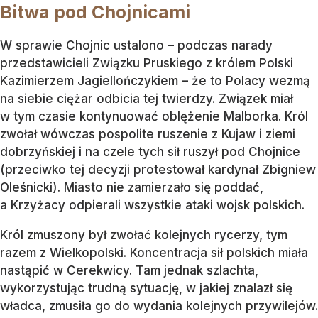
Bitwa pod Chojnicami
W sprawie Chojnic ustalono – podczas narady
przedstawicieli Związku Pruskiego z królem Polski
Kazimierzem Jagiellończykiem – że to Polacy wezmą
na siebie ciężar odbicia tej twierdzy. Związek miał
w tym czasie kontynuować oblężenie Malborka. Król
zwołał wówczas pospolite ruszenie z Kujaw i ziemi
dobrzyńskiej i na czele tych sił ruszył pod Chojnice
(przeciwko tej decyzji protestował kardynał Zbigniew
Oleśnicki). Miasto nie zamierzało się poddać,
a Krzyżacy odpierali wszystkie ataki wojsk polskich.
Król zmuszony był zwołać kolejnych rycerzy, tym
razem z Wielkopolski. Koncentracja sił polskich miała
nastąpić w Cerekwicy. Tam jednak szlachta,
wykorzystując trudną sytuację, w jakiej znalazł się
władca, zmusiła go do wydania kolejnych przywilejów.