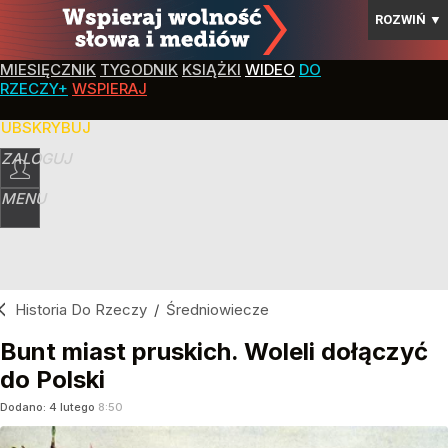
ROZWIŃ
▼
MIESIĘCZNIK
TYGODNIK
KSIĄŻKI
WIDEO
DO
RZECZY+
WSPIERAJ
SUBSKRYBUJ
ZALOGUJ
MENU
Historia Do Rzeczy
/
Średniowiecze
Bunt miast pruskich. Woleli dołączyć
do Polski
Dodano:
4
lutego
8:50