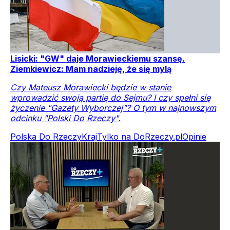
Lisicki: "GW" daje Morawieckiemu szansę.
Ziemkiewicz: Mam nadzieję, że się mylą
Czy Mateusz Morawiecki będzie w stanie
wprowadzić swoją partię do Sejmu? I czy spełni się
życzenie "Gazety Wyborczej"? O tym w najnowszym
odcinku "Polski Do Rzeczy".
Polska Do Rzeczy
Kraj
Tylko na DoRzeczy.pl
Opinie