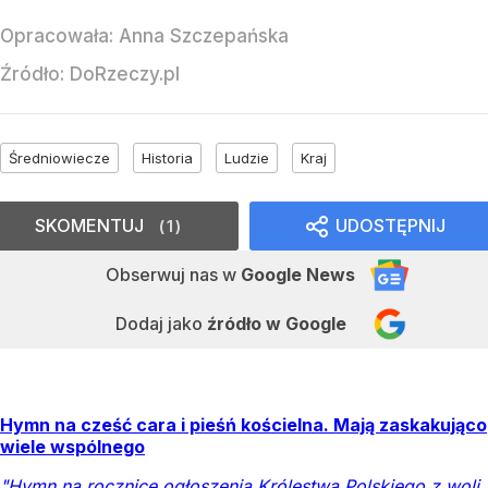
Opracowała:
Anna Szczepańska
Źródło:
DoRzeczy.pl
Średniowiecze
Historia
Ludzie
Kraj
SKOMENTUJ
UDOSTĘPNIJ
1
Obserwuj nas
w
Google News
Dodaj jako
źródło w Google
Hymn na cześć cara i pieśń kościelna. Mają zaskakująco
wiele wspólnego
"Hymn na rocznicę ogłoszenia Królestwa Polskiego z woli