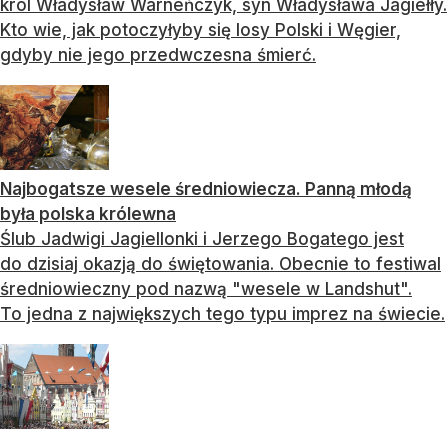
król Władysław Warneńczyk, syn Władysława Jagiełły.
Kto wie, jak potoczyłyby się losy Polski i Węgier,
gdyby nie jego przedwczesna śmierć.
Najbogatsze wesele średniowiecza. Panną młodą
była polska królewna
Ślub Jadwigi Jagiellonki i Jerzego Bogatego jest
do dzisiaj okazją do świętowania. Obecnie to festiwal
średniowieczny pod nazwą "wesele w Landshut".
To jedna z największych tego typu imprez na świecie.