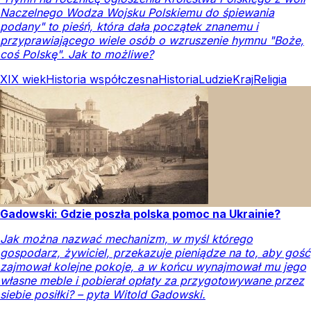
Naczelnego Wodza Wojsku Polskiemu do śpiewania
podany" to pieśń, która dała początek znanemu i
przyprawiającego wiele osób o wzruszenie hymnu "Boże,
coś Polskę". Jak to możliwe?
XIX wiek
Historia współczesna
Historia
Ludzie
Kraj
Religia
Gadowski: Gdzie poszła polska pomoc na Ukrainie?
Jak można nazwać mechanizm, w myśl którego
gospodarz, żywiciel, przekazuje pieniądze na to, aby gość
zajmował kolejne pokoje, a w końcu wynajmował mu jego
własne meble i pobierał opłaty za przygotowywane przez
siebie posiłki? – pyta Witold Gadowski.