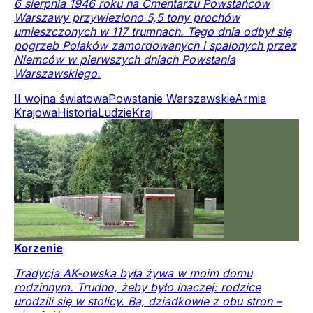
6 sierpnia 1946 roku na Cmentarzu Powstańców
Warszawy przywieziono 5,5 tony prochów
umieszczonych w 117 trumnach. Tego dnia odbył się
pogrzeb Polaków zamordowanych i spalonych przez
Niemców w pierwszych dniach Powstania
Warszawskiego.
II wojna światowa
Powstanie Warszawskie
Armia
Krajowa
Historia
Ludzie
Kraj
Korzenie
Tradycja AK-owska była żywa w moim domu
rodzinnym. Trudno, żeby było inaczej: rodzice
urodzili się w stolicy. Ba, dziadkowie z obu stron –