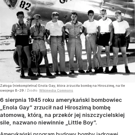
Załoga (niekompletna) Enola Gay, która zrzuciła bombę na Hiroszimę, na tle
swojego B-29
/ Źródło:
Wikimedia Commons
6 sierpnia 1945 roku amerykański bombowiec
„Enola Gay” zrzucił nad Hiroszimą bombę
atomową, którą, na przekór jej niszczycielskiej
sile, nazwano niewinnie „Little Boy”.
Amerykański program budowy bomby jądrowej